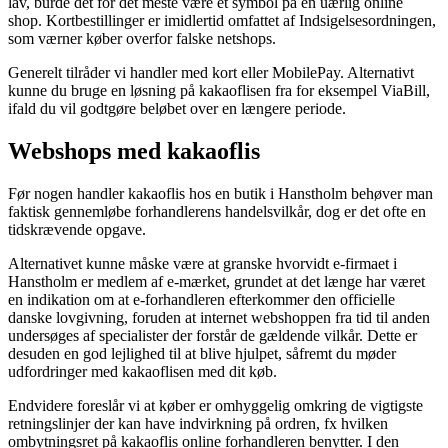
lav, burde det for det meste være et symbol på en uærlig online
shop. Kortbestillinger er imidlertid omfattet af Indsigelsesordningen,
som værner køber overfor falske netshops.
Generelt tilråder vi handler med kort eller MobilePay. Alternativt
kunne du bruge en løsning på kakaoflisen fra for eksempel ViaBill,
ifald du vil godtgøre beløbet over en længere periode.
Webshops med kakaoflis
Før nogen handler kakaoflis hos en butik i Hanstholm behøver man
faktisk gennemløbe forhandlerens handelsvilkår, dog er det ofte en
tidskrævende opgave.
Alternativet kunne måske være at granske hvorvidt e-firmaet i
Hanstholm er medlem af e-mærket, grundet at det længe har været
en indikation om at e-forhandleren efterkommer den officielle
danske lovgivning, foruden at internet webshoppen fra tid til anden
undersøges af specialister der forstår de gældende vilkår. Dette er
desuden en god lejlighed til at blive hjulpet, såfremt du møder
udfordringer med kakaoflisen med dit køb.
Endvidere foreslår vi at køber er omhyggelig omkring de vigtigste
retningslinjer der kan have indvirkning på ordren, fx hvilken
ombytningsret på kakaoflis online forhandleren benytter. I den