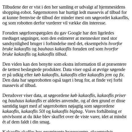
Tilbudene der er vist i den her samling er udvalgt af hjemmesidens
shopping-robot. Søgemotoren har hurtigt ledt massevis af tilbud for
at kunne fremvise de tilbud der minder mest om søgeordet kakaoflis,
og som robotten derfor vurderer vil vække din interesse.
Foruden søgeforespørgslen du gav Google har den ligeledes
medtaget søgninger, som den estimerer at mennesker med stor
sandsynlighed bruger i forbindelse med det, eksempelvis
hvorfor
bruke kakaoflis
og
bauhaus kakaoflis
foruden ord som
hvorfor
bruke kakaoflis
og
kakaoflis tilbud
.
Den viden kan den benytte som ekstra information til at præsentere
de tættest beslægtede produkter. Data viser også at øvrige søgende
er på udkig efter
køb kakaoflis
,
kakaoflis
eller
kakaoflis jem og fix
.
Den data har søgerobotten også taget i brug for, at finde vej forbi
massevis af tilbud.
Derudover viser data, at søgeordene
køb kakaoflis
,
kakaoflis priser
og
bauhaus kakaoflis
er aldeles anvendte, og af den grund er disse
samtidig taget med af søgerobotten nøjagtig som søgeordene
kakaoflis
,
kakaoflis 50l
og
kakaoflis bigbag
. Vores forhåbning er
utvivlsomt at du ikke blev skuffet over de viste varer, idet at mindst
ét af dem faldt i din smag.
Kakaoflis skaffes hos prominente byggecentre, eksempelvis