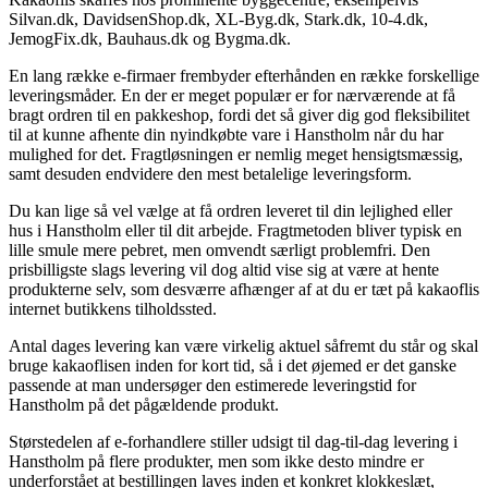
Silvan.dk, DavidsenShop.dk, XL-Byg.dk, Stark.dk, 10-4.dk,
JemogFix.dk, Bauhaus.dk og Bygma.dk.
En lang række e-firmaer frembyder efterhånden en række forskellige
leveringsmåder. En der er meget populær er for nærværende at få
bragt ordren til en pakkeshop, fordi det så giver dig god fleksibilitet
til at kunne afhente din nyindkøbte vare i Hanstholm når du har
mulighed for det. Fragtløsningen er nemlig meget hensigtsmæssig,
samt desuden endvidere den mest betalelige leveringsform.
Du kan lige så vel vælge at få ordren leveret til din lejlighed eller
hus i Hanstholm eller til dit arbejde. Fragtmetoden bliver typisk en
lille smule mere pebret, men omvendt særligt problemfri. Den
prisbilligste slags levering vil dog altid vise sig at være at hente
produkterne selv, som desværre afhænger af at du er tæt på kakaoflis
internet butikkens tilholdssted.
Antal dages levering kan være virkelig aktuel såfremt du står og skal
bruge kakaoflisen inden for kort tid, så i det øjemed er det ganske
passende at man undersøger den estimerede leveringstid for
Hanstholm på det pågældende produkt.
Størstedelen af e-forhandlere stiller udsigt til dag-til-dag levering i
Hanstholm på flere produkter, men som ikke desto mindre er
underforstået at bestillingen laves inden et konkret klokkeslæt,