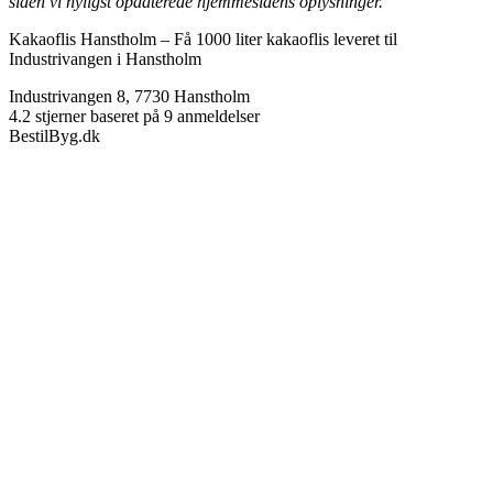
siden vi nyligst opdaterede hjemmesidens oplysninger.
Kakaoflis Hanstholm
–
Få 1000 liter kakaoflis leveret til
Industrivangen i Hanstholm
Industrivangen 8
,
7730
Hanstholm
4.2
stjerner baseret på
9
anmeldelser
BestilByg.dk