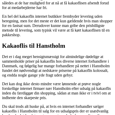
således at de har mulighed for at nå at få kakaoflisen afsendt forud
for at medarbejderne har fri.
En hel del kakaoflis internet butikker frembyder levering uden
beregning, men for det meste er det kun gældende hvis man shopper
for en fastsat sum. Derudover kunne man gribe den prisbilligste
metode til levering, som typisk vil være at få kørt kakaoflisen til en
pakkeshop.
Kakaoflis til Hanstholm
Det er i dag meget hensigtsmæssigt for almindelige dødelige at
sammenholde priser på kakaoflis hos diverse internet forhandlere i
Danmark, og følgelig har mange forhandlere på nettet i Hanstholm
fundet det nødvendigt at nedskære priserne på kakaoflis kolossalt,
og endda nogle gange yde fragt uden gebyr.
Det kan dog ikke desto mindre være lønnende at prøve nogle
forskellige internet firmaer nær Hanstholm efter udsalg på kakaoflis
inden du færdiggør din shopping, sådan at man ikke er i tvivl om at
indhente den skarpeste pris.
Du skal trods alt huske på, at hvis en internet forhandler sælger
kakaoflis i Hanstholm til salg for en udsalgspris der er usædvanlig