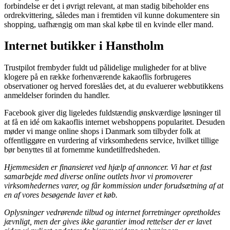
forbindelse er det i øvrigt relevant, at man stadig bibeholder ens
ordrekvittering, således man i fremtiden vil kunne dokumentere sin
shopping, uafhængig om man skal købe til en kvinde eller mand.
Internet butikker i Hanstholm
Trustpilot frembyder fuldt ud pålidelige muligheder for at blive
klogere på en række forhenværende kakaoflis forbrugeres
observationer og herved foreslåes det, at du evaluerer webbutikkens
anmeldelser forinden du handler.
Facebook giver dig ligeledes fuldstændig ønskværdige løsninger til
at få en idé om kakaoflis internet webshoppens popularitet. Desuden
møder vi mange online shops i Danmark som tilbyder folk at
offentliggøre en vurdering af virksomhedens service, hvilket tillige
bør benyttes til at fornemme kundetilfredsheden.
Hjemmesiden er finansieret ved hjælp af annoncer. Vi har et fast
samarbejde med diverse online outlets hvor vi promoverer
virksomhedernes varer, og får kommission under forudsætning af at
en af vores besøgende laver et køb.
Oplysninger vedrørende tilbud og internet forretninger opretholdes
jævnligt, men der gives ikke garantier imod rettelser der er lavet