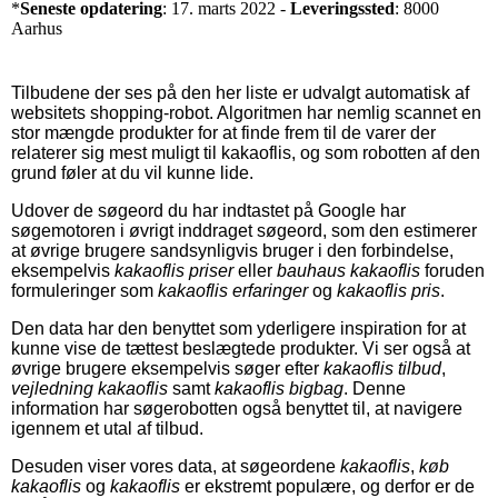
*
Seneste opdatering
: 17. marts 2022 -
Leveringssted
: 8000
Aarhus
Tilbudene der ses på den her liste er udvalgt automatisk af
websitets shopping-robot. Algoritmen har nemlig scannet en
stor mængde produkter for at finde frem til de varer der
relaterer sig mest muligt til kakaoflis, og som robotten af den
grund føler at du vil kunne lide.
Udover de søgeord du har indtastet på Google har
søgemotoren i øvrigt inddraget søgeord, som den estimerer
at øvrige brugere sandsynligvis bruger i den forbindelse,
eksempelvis
kakaoflis priser
eller
bauhaus kakaoflis
foruden
formuleringer som
kakaoflis erfaringer
og
kakaoflis pris
.
Den data har den benyttet som yderligere inspiration for at
kunne vise de tættest beslægtede produkter. Vi ser også at
øvrige brugere eksempelvis søger efter
kakaoflis tilbud
,
vejledning kakaoflis
samt
kakaoflis bigbag
. Denne
information har søgerobotten også benyttet til, at navigere
igennem et utal af tilbud.
Desuden viser vores data, at søgeordene
kakaoflis
,
køb
kakaoflis
og
kakaoflis
er ekstremt populære, og derfor er de