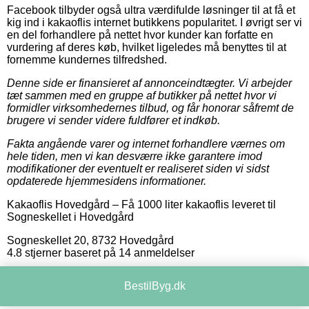
Facebook tilbyder også ultra værdifulde løsninger til at få et
kig ind i kakaoflis internet butikkens popularitet. I øvrigt ser vi
en del forhandlere på nettet hvor kunder kan forfatte en
vurdering af deres køb, hvilket ligeledes må benyttes til at
fornemme kundernes tilfredshed.
Denne side er finansieret af annonceindtægter. Vi arbejder
tæt sammen med en gruppe af butikker på nettet hvor vi
formidler virksomhedernes tilbud, og får honorar såfremt de
brugere vi sender videre fuldfører et indkøb.
Fakta angående varer og internet forhandlere værnes om
hele tiden, men vi kan desværre ikke garantere imod
modifikationer der eventuelt er realiseret siden vi sidst
opdaterede hjemmesidens informationer.
Kakaoflis Hovedgård
–
Få 1000 liter kakaoflis leveret til
Sogneskellet i Hovedgård
Sogneskellet 20
,
8732
Hovedgård
4.8
stjerner baseret på
14
anmeldelser
BestilByg.dk