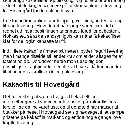
skal bruge kakaoflisen øjeblikkeligt, og herved er det rimelig
aktuelt at du kigger nærmere på tidshorisonten for levering
for Hovedgård for den aktuelle vare.
En stor portion online forretninger giver muligheden for dag-
til-dag levering i Hovedgård på mange varer, men det er
regnet ud fra at bestillingen anbringes forud for et bestemt
klokkeslæt, så at de sandsynligvis kan nå at få kakaoflisen
klar før de logistikansatte får fri.
Indtil flere kakaoflis firmaer på nettet tilbyder fragtfri levering,
men i mange tilfælde stiller det krav om at der aftages for et
fastsat beløb. Derudover burde man udse dig den
prisbilligste fragtmetode, der ofte vil blive at få fragtmanden
til at bringe kakaoflisen til en pakkeshop.
Kakaoflis til Hovedgård
Det har vist sig at være i høj grad fleksibelt for
internetbrugere at sammenholde priser på kakaoflis hos
forskellige online varehuse, og til gengæld har masser af
butikker på nettet i Hovedgård set sig nødsaget til at stampe
priserne på kakaoflis markant, og endda nogle gange love
fragtfri levering.