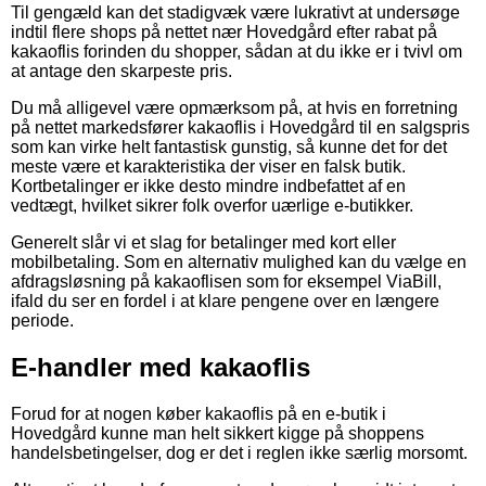
Til gengæld kan det stadigvæk være lukrativt at undersøge
indtil flere shops på nettet nær Hovedgård efter rabat på
kakaoflis forinden du shopper, sådan at du ikke er i tvivl om
at antage den skarpeste pris.
Du må alligevel være opmærksom på, at hvis en forretning
på nettet markedsfører kakaoflis i Hovedgård til en salgspris
som kan virke helt fantastisk gunstig, så kunne det for det
meste være et karakteristika der viser en falsk butik.
Kortbetalinger er ikke desto mindre indbefattet af en
vedtægt, hvilket sikrer folk overfor uærlige e-butikker.
Generelt slår vi et slag for betalinger med kort eller
mobilbetaling. Som en alternativ mulighed kan du vælge en
afdragsløsning på kakaoflisen som for eksempel ViaBill,
ifald du ser en fordel i at klare pengene over en længere
periode.
E-handler med kakaoflis
Forud for at nogen køber kakaoflis på en e-butik i
Hovedgård kunne man helt sikkert kigge på shoppens
handelsbetingelser, dog er det i reglen ikke særlig morsomt.