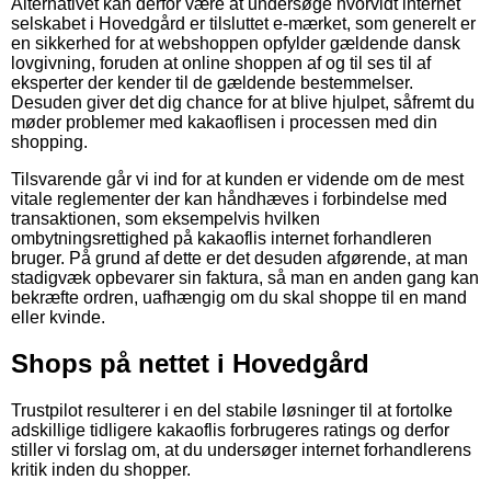
Alternativet kan derfor være at undersøge hvorvidt internet
selskabet i Hovedgård er tilsluttet e-mærket, som generelt er
en sikkerhed for at webshoppen opfylder gældende dansk
lovgivning, foruden at online shoppen af og til ses til af
eksperter der kender til de gældende bestemmelser.
Desuden giver det dig chance for at blive hjulpet, såfremt du
møder problemer med kakaoflisen i processen med din
shopping.
Tilsvarende går vi ind for at kunden er vidende om de mest
vitale reglementer der kan håndhæves i forbindelse med
transaktionen, som eksempelvis hvilken
ombytningsrettighed på kakaoflis internet forhandleren
bruger. På grund af dette er det desuden afgørende, at man
stadigvæk opbevarer sin faktura, så man en anden gang kan
bekræfte ordren, uafhængig om du skal shoppe til en mand
eller kvinde.
Shops på nettet i Hovedgård
Trustpilot resulterer i en del stabile løsninger til at fortolke
adskillige tidligere kakaoflis forbrugeres ratings og derfor
stiller vi forslag om, at du undersøger internet forhandlerens
kritik inden du shopper.