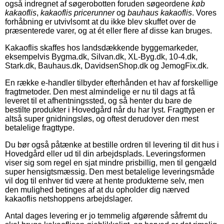
også indregnet af søgerobotten foruden søgeordene
køb
kakaoflis
,
kakaoflis pricerunner
og
bauhaus kakaoflis
. Vores
forhåbning er utvivlsomt at du ikke blev skuffet over de
præsenterede varer, og at ét eller flere af disse kan bruges.
Kakaoflis skaffes hos landsdækkende byggemarkeder,
eksempelvis Bygma.dk, Silvan.dk, XL-Byg.dk, 10-4.dk,
Stark.dk, Bauhaus.dk, DavidsenShop.dk og JemogFix.dk.
En række e-handler tilbyder efterhånden et hav af forskellige
fragtmetoder. Den mest almindelige er nu til dags at få
leveret til et afhentningssted, og så henter du bare de
bestilte produkter i Hovedgård når du har lyst. Fragttypen er
altså super gnidningsløs, og oftest derudover den mest
betalelige fragttype.
Du bør også påtænke at bestille ordren til levering til dit hus i
Hovedgård eller ud til din arbejdsplads. Leveringsformen
viser sig som regel en sjat mindre prisbillig, men til gengæld
super hensigtsmæssig. Den mest betalelige leveringsmåde
vil dog til enhver tid være at hente produkterne selv, men
den mulighed betinges af at du opholder dig nærved
kakaoflis netshoppens arbejdslager.
Antal dages levering er jo temmelig afgørende såfremt du