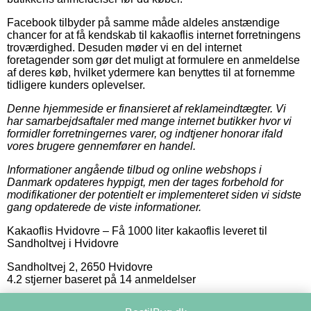
Facebook tilbyder på samme måde aldeles anstændige
chancer for at få kendskab til kakaoflis internet forretningens
troværdighed. Desuden møder vi en del internet
foretagender som gør det muligt at formulere en anmeldelse
af deres køb, hvilket ydermere kan benyttes til at fornemme
tidligere kunders oplevelser.
Denne hjemmeside er finansieret af reklameindtægter. Vi
har samarbejdsaftaler med mange internet butikker hvor vi
formidler forretningernes varer, og indtjener honorar ifald
vores brugere gennemfører en handel.
Informationer angående tilbud og online webshops i
Danmark opdateres hyppigt, men der tages forbehold for
modifikationer der potentielt er implementeret siden vi sidste
gang opdaterede de viste informationer.
Kakaoflis Hvidovre
–
Få 1000 liter kakaoflis leveret til
Sandholtvej i Hvidovre
Sandholtvej 2
,
2650
Hvidovre
4.2
stjerner baseret på
14
anmeldelser