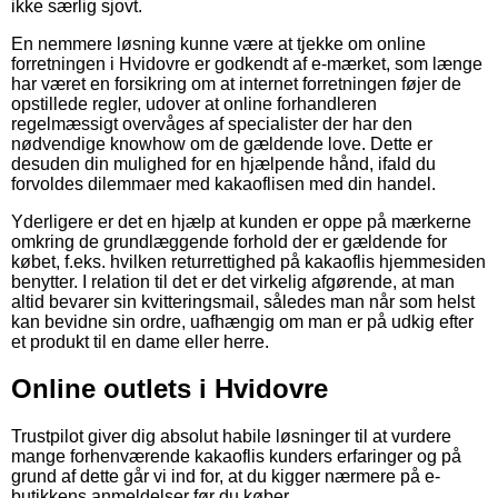
ikke særlig sjovt.
En nemmere løsning kunne være at tjekke om online
forretningen i Hvidovre er godkendt af e-mærket, som længe
har været en forsikring om at internet forretningen føjer de
opstillede regler, udover at online forhandleren
regelmæssigt overvåges af specialister der har den
nødvendige knowhow om de gældende love. Dette er
desuden din mulighed for en hjælpende hånd, ifald du
forvoldes dilemmaer med kakaoflisen med din handel.
Yderligere er det en hjælp at kunden er oppe på mærkerne
omkring de grundlæggende forhold der er gældende for
købet, f.eks. hvilken returrettighed på kakaoflis hjemmesiden
benytter. I relation til det er det virkelig afgørende, at man
altid bevarer sin kvitteringsmail, således man når som helst
kan bevidne sin ordre, uafhængig om man er på udkig efter
et produkt til en dame eller herre.
Online outlets i Hvidovre
Trustpilot giver dig absolut habile løsninger til at vurdere
mange forhenværende kakaoflis kunders erfaringer og på
grund af dette går vi ind for, at du kigger nærmere på e-
butikkens anmeldelser før du køber.