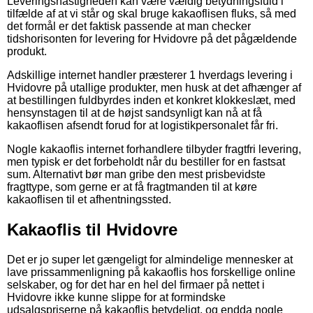
Leveringshastigheden kan være vældig betydningsfuld i
tilfælde af at vi står og skal bruge kakaoflisen fluks, så med
det formål er det faktisk passende at man checker
tidshorisonten for levering for Hvidovre på det pågældende
produkt.
Adskillige internet handler præsterer 1 hverdags levering i
Hvidovre på utallige produkter, men husk at det afhænger af
at bestillingen fuldbyrdes inden et konkret klokkeslæt, med
hensynstagen til at de højst sandsynligt kan nå at få
kakaoflisen afsendt forud for at logistikpersonalet får fri.
Nogle kakaoflis internet forhandlere tilbyder fragtfri levering,
men typisk er det forbeholdt når du bestiller for en fastsat
sum. Alternativt bør man gribe den mest prisbevidste
fragttype, som gerne er at få fragtmanden til at køre
kakaoflisen til et afhentningssted.
Kakaoflis til Hvidovre
Det er jo super let gængeligt for almindelige mennesker at
lave prissammenligning på kakaoflis hos forskellige online
selskaber, og for det har en hel del firmaer på nettet i
Hvidovre ikke kunne slippe for at formindske
udsalgspriserne på kakaoflis betydeligt, og endda nogle