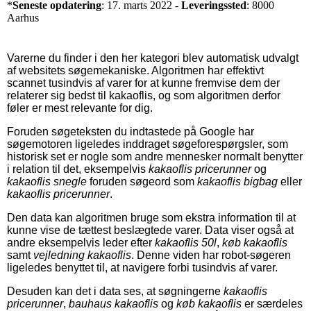
*
Seneste opdatering
: 17. marts 2022 -
Leveringssted
: 8000
Aarhus
Varerne du finder i den her kategori blev automatisk udvalgt
af websitets søgemekaniske. Algoritmen har effektivt
scannet tusindvis af varer for at kunne fremvise dem der
relaterer sig bedst til kakaoflis, og som algoritmen derfor
føler er mest relevante for dig.
Foruden søgeteksten du indtastede på Google har
søgemotoren ligeledes inddraget søgeforespørgsler, som
historisk set er nogle som andre mennesker normalt benytter
i relation til det, eksempelvis
kakaoflis pricerunner
og
kakaoflis snegle
foruden søgeord som
kakaoflis bigbag
eller
kakaoflis pricerunner
.
Den data kan algoritmen bruge som ekstra information til at
kunne vise de tættest beslægtede varer. Data viser også at
andre eksempelvis leder efter
kakaoflis 50l
,
køb kakaoflis
samt
vejledning kakaoflis
. Denne viden har robot-søgeren
ligeledes benyttet til, at navigere forbi tusindvis af varer.
Desuden kan det i data ses, at søgningerne
kakaoflis
pricerunner
,
bauhaus kakaoflis
og
køb kakaoflis
er særdeles