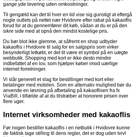
gange yde levering uden omkostninger.
Til gengæld kan det til hver en tid vise sig gunstigt at eftergå
nogle outlets på nettet nær Hvidovre efter rabat på kakaoflis
forud for at du gennemfører dit køb, sådan at du er på den
sikre side med at opnå den mindst kostelige pris.
Du bør blot ikke glemme, at såfremt en shop udbyder
kakaoflis i Hvidovre til salg for en salgspris som virker
besynderligt letkøbt, er det tit være et symbol på en uægte
webbutik. Shopping med kort er ikke desto mindre
indbefattet af en lov, som hjælper køber imod uærlige
internet forretninger.
Vi slår generelt et slag for bestillinger med kort eller
betalinger med mobilen. Som en alternativ mulighed bør du
anvende en løsning på afbetaling på kakaoflisen fra fx
ViaBill, i tilfælde af at du tilstræber at honorere prisen over
flere uger.
Internet virksomheder med kakaoflis
Før nogen bestiller kakaoflis i en netbutik i Hvidovre kunne
de faktisk tage stilling til dens regler, det er dog uden tvivl