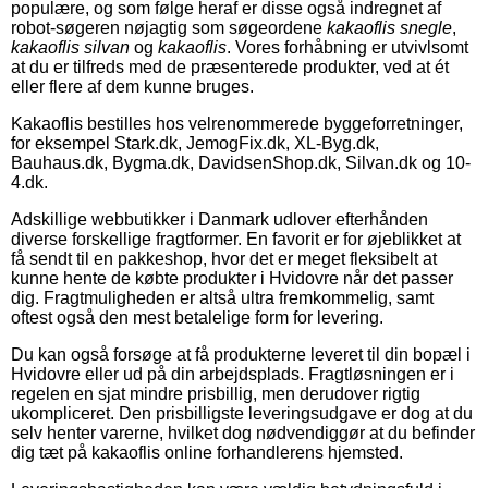
populære, og som følge heraf er disse også indregnet af
robot-søgeren nøjagtig som søgeordene
kakaoflis snegle
,
kakaoflis silvan
og
kakaoflis
. Vores forhåbning er utvivlsomt
at du er tilfreds med de præsenterede produkter, ved at ét
eller flere af dem kunne bruges.
Kakaoflis bestilles hos velrenommerede byggeforretninger,
for eksempel Stark.dk, JemogFix.dk, XL-Byg.dk,
Bauhaus.dk, Bygma.dk, DavidsenShop.dk, Silvan.dk og 10-
4.dk.
Adskillige webbutikker i Danmark udlover efterhånden
diverse forskellige fragtformer. En favorit er for øjeblikket at
få sendt til en pakkeshop, hvor det er meget fleksibelt at
kunne hente de købte produkter i Hvidovre når det passer
dig. Fragtmuligheden er altså ultra fremkommelig, samt
oftest også den mest betalelige form for levering.
Du kan også forsøge at få produkterne leveret til din bopæl i
Hvidovre eller ud på din arbejdsplads. Fragtløsningen er i
regelen en sjat mindre prisbillig, men derudover rigtig
ukompliceret. Den prisbilligste leveringsudgave er dog at du
selv henter varerne, hvilket dog nødvendiggør at du befinder
dig tæt på kakaoflis online forhandlerens hjemsted.