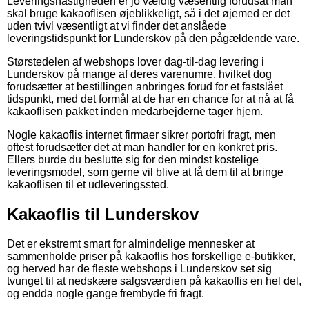
Leveringshastigheden er jo vældig væsentlig forudsat man
skal bruge kakaoflisen øjeblikkeligt, så i det øjemed er det
uden tvivl væsentligt at vi finder det anslåede
leveringstidspunkt for Lunderskov på den pågældende vare.
Størstedelen af webshops lover dag-til-dag levering i
Lunderskov på mange af deres varenumre, hvilket dog
forudsætter at bestillingen anbringes forud for et fastslået
tidspunkt, med det formål at de har en chance for at nå at få
kakaoflisen pakket inden medarbejderne tager hjem.
Nogle kakaoflis internet firmaer sikrer portofri fragt, men
oftest forudsætter det at man handler for en konkret pris.
Ellers burde du beslutte sig for den mindst kostelige
leveringsmodel, som gerne vil blive at få dem til at bringe
kakaoflisen til et udleveringssted.
Kakaoflis til Lunderskov
Det er ekstremt smart for almindelige mennesker at
sammenholde priser på kakaoflis hos forskellige e-butikker,
og herved har de fleste webshops i Lunderskov set sig
tvunget til at nedskære salgsværdien på kakaoflis en hel del,
og endda nogle gange frembyde fri fragt.