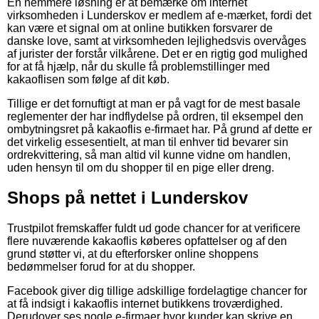
En nemmere løsning er at bemærke om internet
virksomheden i Lunderskov er medlem af e-mærket, fordi det
kan være et signal om at online butikken forsvarer de
danske love, samt at virksomheden lejlighedsvis overvåges
af jurister der forstår vilkårene. Det er en rigtig god mulighed
for at få hjælp, når du skulle få problemstillinger med
kakaoflisen som følge af dit køb.
Tillige er det fornuftigt at man er på vagt for de mest basale
reglementer der har indflydelse på ordren, til eksempel den
ombytningsret på kakaoflis e-firmaet har. På grund af dette er
det virkelig essesentielt, at man til enhver tid bevarer sin
ordrekvittering, så man altid vil kunne vidne om handlen,
uden hensyn til om du shopper til en pige eller dreng.
Shops på nettet i Lunderskov
Trustpilot fremskaffer fuldt ud gode chancer for at verificere
flere nuværende kakaoflis køberes opfattelser og af den
grund støtter vi, at du efterforsker online shoppens
bedømmelser forud for at du shopper.
Facebook giver dig tillige adskillige fordelagtige chancer for
at få indsigt i kakaoflis internet butikkens troværdighed.
Derudover ses nogle e-firmaer hvor kunder kan skrive en