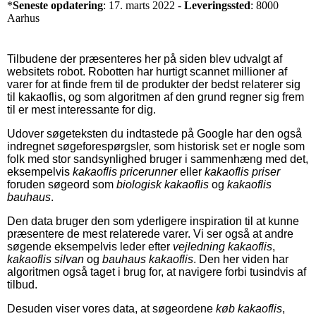
*
Seneste opdatering
: 17. marts 2022 -
Leveringssted
: 8000
Aarhus
Tilbudene der præsenteres her på siden blev udvalgt af
websitets robot. Robotten har hurtigt scannet millioner af
varer for at finde frem til de produkter der bedst relaterer sig
til kakaoflis, og som algoritmen af den grund regner sig frem
til er mest interessante for dig.
Udover søgeteksten du indtastede på Google har den også
indregnet søgeforespørgsler, som historisk set er nogle som
folk med stor sandsynlighed bruger i sammenhæng med det,
eksempelvis
kakaoflis pricerunner
eller
kakaoflis priser
foruden søgeord som
biologisk kakaoflis
og
kakaoflis
bauhaus
.
Den data bruger den som yderligere inspiration til at kunne
præsentere de mest relaterede varer. Vi ser også at andre
søgende eksempelvis leder efter
vejledning kakaoflis
,
kakaoflis silvan
og
bauhaus kakaoflis
. Den her viden har
algoritmen også taget i brug for, at navigere forbi tusindvis af
tilbud.
Desuden viser vores data, at søgeordene
køb kakaoflis
,