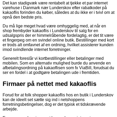
Det kan stadigvæk være rentabelt at tjekke et par internet
varehuse i Danmark nær Lunderskov efter rabatkoder på
kakaoflis forinden du køber, således at du ikke er i tvivl om at
opnå den bedste pris.
Du må lige meget hvad være omhyggelig med, at når en
shop frembyder kakaoflis i Lunderskov til salg for en
udsalgspris der er himmelråbende fordelagtig, er det tit være
et fingerpeg om en svindel online butik. Bestillinger med kort
er trods alt omfavnet af en ordning, hvilket assisterer kunden
imod svindlende internet forretninger.
Generelt foreslår vi kortbestillinger eller betalinger med
mobilen. Som en alternativ mulighed burde du anvende en
afbetalingsordning på kakaoflisen som fx ViaBill, forudsat du
ser en fordel i at godtgøre betalingen ude i fremtiden.
Firmaer på nettet med kakaoflis
Forud for at folk shopper kakaoflis hos en butik i Lunderskov
kan de ideelt set sætte sig ind i netshoppens
forretningsbetingelser, dog er det typisk et tidskrævende
arbejde.