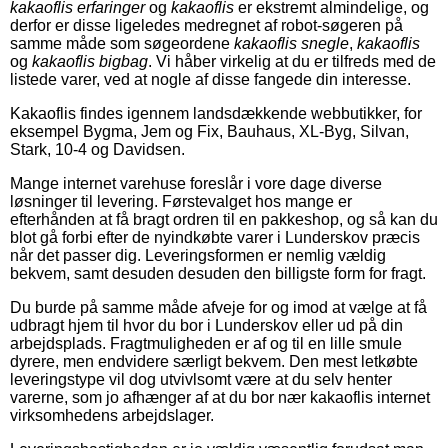
kakaoflis erfaringer
og
kakaoflis
er ekstremt almindelige, og
derfor er disse ligeledes medregnet af robot-søgeren på
samme måde som søgeordene
kakaoflis snegle
,
kakaoflis
og
kakaoflis bigbag
. Vi håber virkelig at du er tilfreds med de
listede varer, ved at nogle af disse fangede din interesse.
Kakaoflis findes igennem landsdækkende webbutikker, for
eksempel Bygma, Jem og Fix, Bauhaus, XL-Byg, Silvan,
Stark, 10-4 og Davidsen.
Mange internet varehuse foreslår i vore dage diverse
løsninger til levering. Førstevalget hos mange er
efterhånden at få bragt ordren til en pakkeshop, og så kan du
blot gå forbi efter de nyindkøbte varer i Lunderskov præcis
når det passer dig. Leveringsformen er nemlig vældig
bekvem, samt desuden desuden den billigste form for fragt.
Du burde på samme måde afveje for og imod at vælge at få
udbragt hjem til hvor du bor i Lunderskov eller ud på din
arbejdsplads. Fragtmuligheden er af og til en lille smule
dyrere, men endvidere særligt bekvem. Den mest letkøbte
leveringstype vil dog utvivlsomt være at du selv henter
varerne, som jo afhænger af at du bor nær kakaoflis internet
virksomhedens arbejdslager.