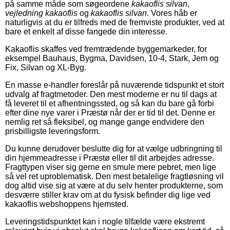
på samme måde som søgeordene
kakaoflis silvan
,
vejledning kakaoflis
og
kakaoflis silvan
. Vores håb er
naturligvis at du er tilfreds med de fremviste produkter, ved at
bare et enkelt af disse fangede din interesse.
Kakaoflis skaffes ved fremtrædende byggemarkeder, for
eksempel Bauhaus, Bygma, Davidsen, 10-4, Stark, Jem og
Fix, Silvan og XL-Byg.
En masse e-handler foreslår på nuværende tidspunkt et stort
udvalg af fragtmetoder. Den mest moderne er nu til dags at
få leveret til et afhentningssted, og så kan du bare gå forbi
efter dine nye varer i Præstø når der er tid til det. Denne er
nemlig ret så fleksibel, og mange gange endvidere den
prisbilligste leveringsform.
Du kunne derudover beslutte dig for at vælge udbringning til
din hjemmeadresse i Præstø eller til dit arbejdes adresse.
Fragttypen viser sig gerne en smule mere pebret, men lige
så vel ret uproblematisk. Den mest betalelige fragtløsning vil
dog altid vise sig at være at du selv henter produkterne, som
desværre stiller krav om at du fysisk befinder dig lige ved
kakaoflis webshoppens hjemsted.
Leveringstidspunktet kan i nogle tilfælde være ekstremt