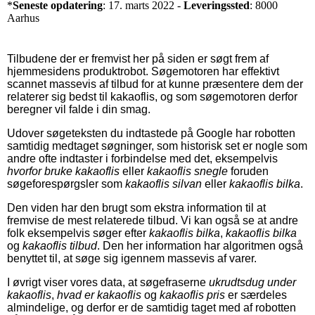
*
Seneste opdatering
: 17. marts 2022 -
Leveringssted
: 8000
Aarhus
Tilbudene der er fremvist her på siden er søgt frem af
hjemmesidens produktrobot. Søgemotoren har effektivt
scannet massevis af tilbud for at kunne præsentere dem der
relaterer sig bedst til kakaoflis, og som søgemotoren derfor
beregner vil falde i din smag.
Udover søgeteksten du indtastede på Google har robotten
samtidig medtaget søgninger, som historisk set er nogle som
andre ofte indtaster i forbindelse med det, eksempelvis
hvorfor bruke kakaoflis
eller
kakaoflis snegle
foruden
søgeforespørgsler som
kakaoflis silvan
eller
kakaoflis bilka
.
Den viden har den brugt som ekstra information til at
fremvise de mest relaterede tilbud. Vi kan også se at andre
folk eksempelvis søger efter
kakaoflis bilka
,
kakaoflis bilka
og
kakaoflis tilbud
. Den her information har algoritmen også
benyttet til, at søge sig igennem massevis af varer.
I øvrigt viser vores data, at søgefraserne
ukrudtsdug under
kakaoflis
,
hvad er kakaoflis
og
kakaoflis pris
er særdeles
almindelige, og derfor er de samtidig taget med af robotten