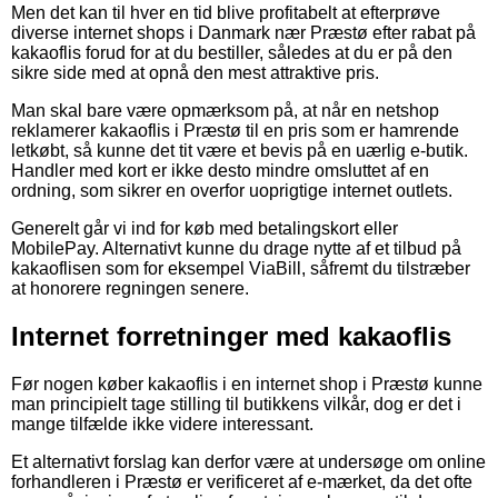
Men det kan til hver en tid blive profitabelt at efterprøve
diverse internet shops i Danmark nær Præstø efter rabat på
kakaoflis forud for at du bestiller, således at du er på den
sikre side med at opnå den mest attraktive pris.
Man skal bare være opmærksom på, at når en netshop
reklamerer kakaoflis i Præstø til en pris som er hamrende
letkøbt, så kunne det tit være et bevis på en uærlig e-butik.
Handler med kort er ikke desto mindre omsluttet af en
ordning, som sikrer en overfor uoprigtige internet outlets.
Generelt går vi ind for køb med betalingskort eller
MobilePay. Alternativt kunne du drage nytte af et tilbud på
kakaoflisen som for eksempel ViaBill, såfremt du tilstræber
at honorere regningen senere.
Internet forretninger med kakaoflis
Før nogen køber kakaoflis i en internet shop i Præstø kunne
man principielt tage stilling til butikkens vilkår, dog er det i
mange tilfælde ikke videre interessant.
Et alternativt forslag kan derfor være at undersøge om online
forhandleren i Præstø er verificeret af e-mærket, da det ofte