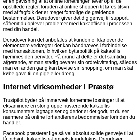
er en påvisning af at online forretningen lever op til de
opstillede regler, foruden at online shoppen tit føres tilsyn
med af fagfolk der er meget fortrolige de gældende
bestemmelser. Derudover giver det dig genvej til support,
såfremt du oplever problemer med kakaoflisen i processen
med din handel.
Derudover kan det anbefales at kunden er klar over de
elementære vedtægter der kan håndhæves i forbindelse
med transaktionen, fx hvilken byttepolitik på kakaoflis
hjemmesiden benytter. På grund af dette er det samtidig
afgørende, at man stadig bevarer sin ordrekvittering, således
man en anden gang kan bevise sin shopping, om man skal
købe gave til en pige eller dreng.
Internet virksomheder i Præstø
Trustpilot byder på immervæk fornemme løsninger til at
eksaminere en stor gruppe nuværende kakaoflis
konsumenters iagttagelser og derfor er det godt, at du ser
nærmere på online forhandlerens bedømmelser forinden du
handler.
Facebook præsterer lige så vel absolut solide genveje til at
få indsigt i kakaoflis e-firmaets kundefokus. Derudover