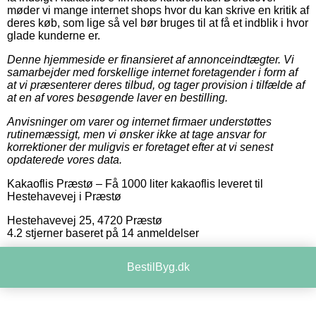
møder vi mange internet shops hvor du kan skrive en kritik af
deres køb, som lige så vel bør bruges til at få et indblik i hvor
glade kunderne er.
Denne hjemmeside er finansieret af annonceindtægter. Vi
samarbejder med forskellige internet foretagender i form af
at vi præsenterer deres tilbud, og tager provision i tilfælde af
at en af vores besøgende laver en bestilling.
Anvisninger om varer og internet firmaer understøttes
rutinemæssigt, men vi ønsker ikke at tage ansvar for
korrektioner der muligvis er foretaget efter at vi senest
opdaterede vores data.
Kakaoflis Præstø
–
Få 1000 liter kakaoflis leveret til
Hestehavevej i Præstø
Hestehavevej 25
,
4720
Præstø
4.2
stjerner baseret på
14
anmeldelser
BestilByg.dk