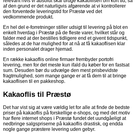
relevant hvis vi absolut skal bruge kakaoflisen om kort tid, så
af den grund er det naturligvis afgørende at vi kontrollerer
den forventede leveringstid for Præstø ved det
vedkommende produkt.
En hel del e-forretninger stiller udsigt til levering på blot en
enkelt hverdag i Præstø på de fleste varer, hvilket står og
falder med at der bestilles tidligere end et givent tidspunkt,
således at de har mulighed for at nå at få kakaoflisen klar
inden personalet drager hjemad.
En række kakaoflis online firmaer frembyder portofri
levering, men for det meste kun ifald du køber for en fastsat
sum. Desuden bør du udvælge den mest prisbevidste
fragtmulighed, som mange gange er at få dem til at bringe
kakaoflisen til en pakkeshop.
Kakaoflis til Præstø
Det har vist sig at være vældig let for alle at finde de bedste
priser på kakaoflis på forskellige e-shops, og med det motiv
har flere internet shops i Præstø fundet det uundgåeligt at
nedbringe salgspriserne på kakaoflis drastisk, og endda
nogle gange præstere levering uden gebyr.