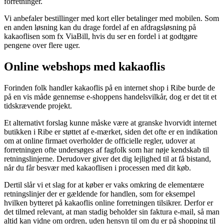
forretninger.
Vi anbefaler bestillinger med kort eller betalinger med mobilen. Som
en anden løsning kan du drage fordel af en afdragsløsning på
kakaoflisen som fx ViaBill, hvis du ser en fordel i at godtgøre
pengene over flere uger.
Online webshops med kakaoflis
Forinden folk handler kakaoflis på en internet shop i Ribe burde de
på en vis måde gennemse e-shoppens handelsvilkår, dog er det tit et
tidskrævende projekt.
Et alternativt forslag kunne måske være at granske hvorvidt internet
butikken i Ribe er støttet af e-mærket, siden det ofte er en indikation
om at online firmaet overholder de officielle regler, udover at
forretningen ofte undersøges af fagfolk som har nøje kendskab til
retningslinjerne. Derudover giver det dig lejlighed til at få bistand,
når du får besvær med kakaoflisen i processen med dit køb.
Dertil slår vi et slag for at køber er vaks omkring de elementære
retningslinjer der er gældende for handlen, som for eksempel
hvilken bytteret på kakaoflis online forretningen tilsikrer. Derfor er
det tilmed relevant, at man stadig beholder sin faktura e-mail, så man
altid kan vidne om ordren, uden hensyn til om du er på shopping til