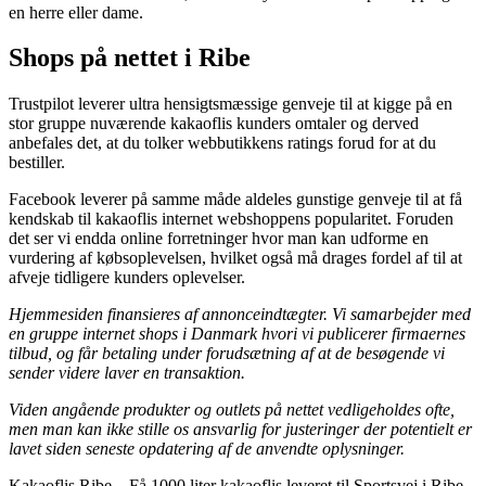
en herre eller dame.
Shops på nettet i Ribe
Trustpilot leverer ultra hensigtsmæssige genveje til at kigge på en
stor gruppe nuværende kakaoflis kunders omtaler og derved
anbefales det, at du tolker webbutikkens ratings forud for at du
bestiller.
Facebook leverer på samme måde aldeles gunstige genveje til at få
kendskab til kakaoflis internet webshoppens popularitet. Foruden
det ser vi endda online forretninger hvor man kan udforme en
vurdering af købsoplevelsen, hvilket også må drages fordel af til at
afveje tidligere kunders oplevelser.
Hjemmesiden finansieres af annonceindtægter. Vi samarbejder med
en gruppe internet shops i Danmark hvori vi publicerer firmaernes
tilbud, og får betaling under forudsætning af at de besøgende vi
sender videre laver en transaktion.
Viden angående produkter og outlets på nettet vedligeholdes ofte,
men man kan ikke stille os ansvarlig for justeringer der potentielt er
lavet siden seneste opdatering af de anvendte oplysninger.
Kakaoflis Ribe
–
Få 1000 liter kakaoflis leveret til Sportsvej i Ribe