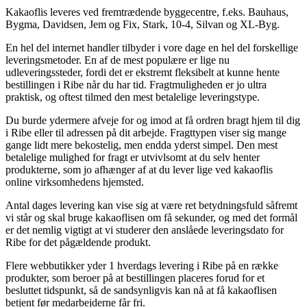
Kakaoflis leveres ved fremtrædende byggecentre, f.eks. Bauhaus,
Bygma, Davidsen, Jem og Fix, Stark, 10-4, Silvan og XL-Byg.
En hel del internet handler tilbyder i vore dage en hel del forskellige
leveringsmetoder. En af de mest populære er lige nu
udleveringssteder, fordi det er ekstremt fleksibelt at kunne hente
bestillingen i Ribe når du har tid. Fragtmuligheden er jo ultra
praktisk, og oftest tilmed den mest betalelige leveringstype.
Du burde ydermere afveje for og imod at få ordren bragt hjem til dig
i Ribe eller til adressen på dit arbejde. Fragttypen viser sig mange
gange lidt mere bekostelig, men endda yderst simpel. Den mest
betalelige mulighed for fragt er utvivlsomt at du selv henter
produkterne, som jo afhænger af at du lever lige ved kakaoflis
online virksomhedens hjemsted.
Antal dages levering kan vise sig at være ret betydningsfuld såfremt
vi står og skal bruge kakaoflisen om få sekunder, og med det formål
er det nemlig vigtigt at vi studerer den anslåede leveringsdato for
Ribe for det pågældende produkt.
Flere webbutikker yder 1 hverdags levering i Ribe på en række
produkter, som beroer på at bestillingen placeres forud for et
besluttet tidspunkt, så de sandsynligvis kan nå at få kakaoflisen
betjent før medarbejderne får fri.