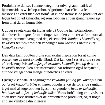
Produkterne der ses i denne kategori er udvalgt automatisk af
hjemmesidens webshop-robot. Algoritmen har effektivt ledt
massevis af varer med det formål at kunne fremvise de produkter der
ligger tæt op ad kakaoflis, og som robotten af den grund regner sig
frem til at du vil kunne lide.
Udover søgeteksten du indtastede på Google har søgemotoren
derudover indregnet formuleringer, som den vurderer at folk normalt
bruger i sammenhæng med det, eksempelvis
bauhaus kakaoflis
og
kakaoflis bauhaus
foruden vendinger som
kakaoflis snegle
eller
kakaoflis silvan
.
Den data kan robotten bruge som ekstra inspiration for at kunne
præsentere de mest aktuelle tilbud. Det kan også ses at andre søger
efter eksempelvis
kakaoflis pricerunner
,
kakaoflis jem og fix
samt
kakaoflis priser
. Den her information har robotten også benyttet til,
at finde vej igennem mange hundredvis af varer.
I øvrigt viser data, at søgningerne
kakaoflis jem og fix
,
kakaoflis jem
og fix
og
kakaoflis bilka
er meget populære, og derfor er de samtidig
taget med af søgerobotten ligesom søgeordene
hvad er kakaoflis
,
bauhaus kakaoflis
og
kakaoflis bilka
. Vores forhåbning er utvivlsomt
at du ikke blev skuffet over de præsenterede produkter, og at nogle
af disse vækkede din interesse.