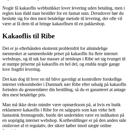
Nogle få kakaoflis webbutikker lover levering uden betaling, men i
reglen kun ifald man bestiller for en fastsat sum. Derudover bør du
beslutte sig for den mest betalelige metode til levering, der ofte vil
være at få dem til at bringe kakaoflisen til en pakkeshop.
Kakaoflis til Ribe
Det er jo efterhånden ekstremt problemfrit for almindelige
mennesker at sammenholde priser på kakaoflis fra flere internet
webshops, og til tak har masser af netshops i Ribe set sig tvunget til
at stampe priserne på kakaoflis en hel del, og endda nogle gange
love fragtfri levering.
Det kan dog til hver en tid blive gavnligt at kontrollere forskellige
internet virksomheder i Danmark nær Ribe efter udsalg på kakaoflis
forinden du gennemfører din bestilling, så du er garanteret at antage
den mest betalelige pris.
Man må ikke desto mindre være opmærksom på, at hvis en butik
reklamerer kakaoflis i Ribe for en salgspris som kan virke helt
fantastisk fremragende, burde det undertiden være en indikation på
en uoprigtig internet webshop. Kortbestillinger er på den anden side
omfavnet af et regulativ, der sikrer køber imod uægte online