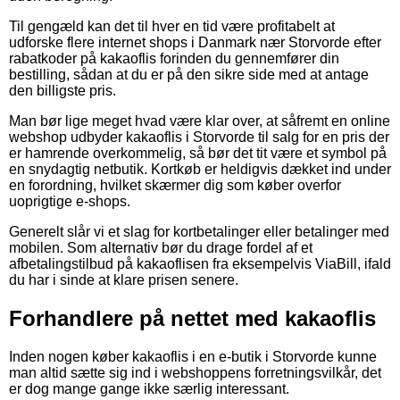
Til gengæld kan det til hver en tid være profitabelt at
udforske flere internet shops i Danmark nær Storvorde efter
rabatkoder på kakaoflis forinden du gennemfører din
bestilling, sådan at du er på den sikre side med at antage
den billigste pris.
Man bør lige meget hvad være klar over, at såfremt en online
webshop udbyder kakaoflis i Storvorde til salg for en pris der
er hamrende overkommelig, så bør det tit være et symbol på
en snydagtig netbutik. Kortkøb er heldigvis dækket ind under
en forordning, hvilket skærmer dig som køber overfor
uoprigtige e-shops.
Generelt slår vi et slag for kortbetalinger eller betalinger med
mobilen. Som alternativ bør du drage fordel af et
afbetalingstilbud på kakaoflisen fra eksempelvis ViaBill, ifald
du har i sinde at klare prisen senere.
Forhandlere på nettet med kakaoflis
Inden nogen køber kakaoflis i en e-butik i Storvorde kunne
man altid sætte sig ind i webshoppens forretningsvilkår, det
er dog mange gange ikke særlig interessant.