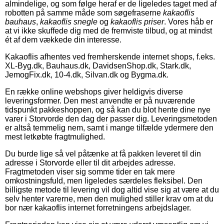
almindelige, og som følge heraf er de ligeledes taget med af
robotten på samme måde som søgefraserne
kakaoflis
bauhaus
,
kakaoflis snegle
og
kakaoflis priser
. Vores håb er
at vi ikke skuffede dig med de fremviste tilbud, og at mindst
ét af dem vækkede din interesse.
Kakaoflis afhentes ved fremherskende internet shops, f.eks.
XL-Byg.dk, Bauhaus.dk, DavidsenShop.dk, Stark.dk,
JemogFix.dk, 10-4.dk, Silvan.dk og Bygma.dk.
En række online webshops giver heldigvis diverse
leveringsformer. Den mest anvendte er på nuværende
tidspunkt pakkeshoppen, og så kan du blot hente dine nye
varer i Storvorde den dag der passer dig. Leveringsmetoden
er altså temmelig nem, samt i mange tilfælde ydermere den
mest letkøbte fragtmulighed.
Du burde lige så vel påtænke at få pakken leveret til din
adresse i Storvorde eller til dit arbejdes adresse.
Fragtmetoden viser sig somme tider en tak mere
omkostningsfuld, men ligeledes særdeles fleksibel. Den
billigste metode til levering vil dog altid vise sig at være at du
selv henter varerne, men den mulighed stiller krav om at du
bor nær kakaoflis internet forretningens arbejdslager.