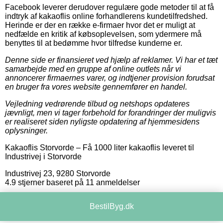
Facebook leverer derudover regulære gode metoder til at få
indtryk af kakaoflis online forhandlerens kundetilfredshed.
Herinde er der en række e-firmaer hvor det er muligt at
nedfælde en kritik af købsoplevelsen, som ydermere må
benyttes til at bedømme hvor tilfredse kunderne er.
Denne side er finansieret ved hjælp af reklamer. Vi har et tæt
samarbejde med en gruppe af online outlets når vi
annoncerer firmaernes varer, og indtjener provision forudsat
en bruger fra vores website gennemfører en handel.
Vejledning vedrørende tilbud og netshops opdateres
jævnligt, men vi tager forbehold for forandringer der muligvis
er realiseret siden nyligste opdatering af hjemmesidens
oplysninger.
Kakaoflis Storvorde
–
Få 1000 liter kakaoflis leveret til
Industrivej i Storvorde
Industrivej 23
,
9280
Storvorde
4.9
stjerner baseret på
11
anmeldelser
BestilByg.dk