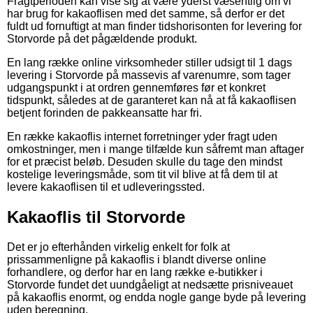
Fragtperioden kan vise sig at være yderst væsentlig om vi
har brug for kakaoflisen med det samme, så derfor er det
fuldt ud fornuftigt at man finder tidshorisonten for levering for
Storvorde på det pågældende produkt.
En lang række online virksomheder stiller udsigt til 1 dags
levering i Storvorde på massevis af varenumre, som tager
udgangspunkt i at ordren gennemføres før et konkret
tidspunkt, således at de garanteret kan nå at få kakaoflisen
betjent forinden de pakkeansatte har fri.
En række kakaoflis internet forretninger yder fragt uden
omkostninger, men i mange tilfælde kun såfremt man aftager
for et præcist beløb. Desuden skulle du tage den mindst
kostelige leveringsmåde, som tit vil blive at få dem til at
levere kakaoflisen til et udleveringssted.
Kakaoflis til Storvorde
Det er jo efterhånden virkelig enkelt for folk at
prissammenligne på kakaoflis i blandt diverse online
forhandlere, og derfor har en lang række e-butikker i
Storvorde fundet det uundgåeligt at nedsætte prisniveauet
på kakaoflis enormt, og endda nogle gange byde på levering
uden beregning.