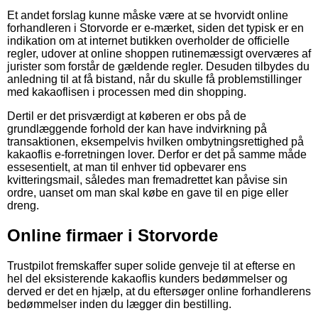
Et andet forslag kunne måske være at se hvorvidt online
forhandleren i Storvorde er e-mærket, siden det typisk er en
indikation om at internet butikken overholder de officielle
regler, udover at online shoppen rutinemæssigt overværes af
jurister som forstår de gældende regler. Desuden tilbydes du
anledning til at få bistand, når du skulle få problemstillinger
med kakaoflisen i processen med din shopping.
Dertil er det prisværdigt at køberen er obs på de
grundlæggende forhold der kan have indvirkning på
transaktionen, eksempelvis hvilken ombytningsrettighed på
kakaoflis e-forretningen lover. Derfor er det på samme måde
essesentielt, at man til enhver tid opbevarer ens
kvitteringsmail, således man fremadrettet kan påvise sin
ordre, uanset om man skal købe en gave til en pige eller
dreng.
Online firmaer i Storvorde
Trustpilot fremskaffer super solide genveje til at efterse en
hel del eksisterende kakaoflis kunders bedømmelser og
derved er det en hjælp, at du eftersøger online forhandlerens
bedømmelser inden du lægger din bestilling.