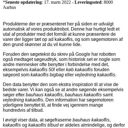
*
Seneste opdatering
: 17. marts 2022 -
Leveringssted
: 8000
Aarhus
Produkterne der er præsenteret her på siden er udvalgt
automatisk af vores produktrobot. Denne har hurtigt ledt et
utal af produkter med det formål at kunne præsentere de
varer der ligger tæt op ad kakaoflis, og som søgemotoren af
den grund skønner at du vil kunne lide.
Foruden den søgetekst du skrev på Google har robotten
også medtaget søgeudtryk, som historisk set er nogle som
andre mennesker ofte benytter i forbindelse med det,
eksempelvis
kakaoflis 50l
eller
køb kakaoflis
foruden
søgeord som
kakaoflis bigbag
eller
vejledning kakaoflis
.
Den data benytter den som ekstra inspiration til at vise de
bedste varer. Vi kan også se at andre søgende eksempelvis
søger efter
bauhaus kakaoflis
,
bauhaus kakaoflis
samt
vejledning kakaoflis
. Den information har søgemotoren
yderligere benyttet til, at finde vej igennem mange
hundredvis af tilbud.
I øvrigt viser data, at søgefraserne
bauhaus kakaoflis
,
kakaoflis
og
kakaoflis tilbud
er aldeles almindelige, og derfor