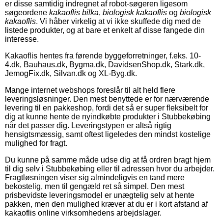
er disse samtidig indregnet af robot-søgeren ligesom
søgeordene
kakaoflis bilka
,
biologisk kakaoflis
og
biologisk
kakaoflis
. Vi håber virkelig at vi ikke skuffede dig med de
listede produkter, og at bare et enkelt af disse fangede din
interesse.
Kakaoflis hentes fra førende byggeforretninger, f.eks. 10-
4.dk, Bauhaus.dk, Bygma.dk, DavidsenShop.dk, Stark.dk,
JemogFix.dk, Silvan.dk og XL-Byg.dk.
Mange internet webshops foreslår til alt held flere
leveringsløsninger. Den mest benyttede er for nærværende
levering til en pakkeshop, fordi det så er super fleksibelt for
dig at kunne hente de nyindkøbte produkter i Stubbekøbing
når det passer dig. Leveringstypen er altså rigtig
hensigtsmæssig, samt oftest ligeledes den mindst kostelige
mulighed for fragt.
Du kunne på samme måde udse dig at få ordren bragt hjem
til dig selv i Stubbekøbing eller til adressen hvor du arbejder.
Fragtløsningen viser sig almindeligvis en tand mere
bekostelig, men til gengæld ret så simpel. Den mest
prisbevidste leveringsmodel er unægtelig selv at hente
pakken, men den mulighed kræver at du er i kort afstand af
kakaoflis online virksomhedens arbejdslager.