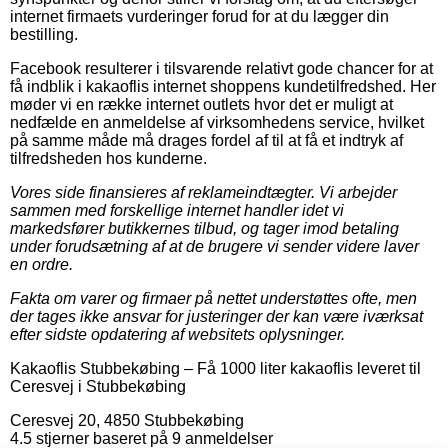
internet firmaets vurderinger forud for at du lægger din
bestilling.
Facebook resulterer i tilsvarende relativt gode chancer for at
få indblik i kakaoflis internet shoppens kundetilfredshed. Her
møder vi en række internet outlets hvor det er muligt at
nedfælde en anmeldelse af virksomhedens service, hvilket
på samme måde må drages fordel af til at få et indtryk af
tilfredsheden hos kunderne.
Vores side finansieres af reklameindtægter. Vi arbejder
sammen med forskellige internet handler idet vi
markedsfører butikkernes tilbud, og tager imod betaling
under forudsætning af at de brugere vi sender videre laver
en ordre.
Fakta om varer og firmaer på nettet understøttes ofte, men
der tages ikke ansvar for justeringer der kan være iværksat
efter sidste opdatering af websitets oplysninger.
Kakaoflis Stubbekøbing
–
Få 1000 liter kakaoflis leveret til
Ceresvej i Stubbekøbing
Ceresvej 20
,
4850
Stubbekøbing
4.5
stjerner baseret på
9
anmeldelser