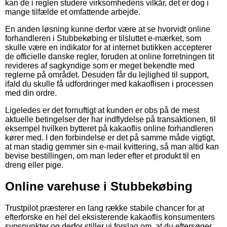
kan de i reglen studere virksomhedens vilkår, det er dog i
mange tilfælde et omfattende arbejde.
En anden løsning kunne derfor være at se hvorvidt online
forhandleren i Stubbekøbing er tilsluttet e-mærket, som
skulle være en indikator for at internet butikken accepterer
de officielle danske regler, foruden at online forretningen tit
revideres af sagkyndige som er meget bekendte med
reglerne på området. Desuden får du lejlighed til support,
ifald du skulle få udfordringer med kakaoflisen i processen
med din ordre.
Ligeledes er det fornuftigt at kunden er obs på de mest
aktuelle betingelser der har indflydelse på transaktionen, til
eksempel hvilken bytteret på kakaoflis online forhandleren
kører med. I den forbindelse er det på samme måde vigtigt,
at man stadig gemmer sin e-mail kvittering, så man altid kan
bevise bestillingen, om man leder efter et produkt til en
dreng eller pige.
Online varehuse i Stubbekøbing
Trustpilot præsterer en lang række stabile chancer for at
efterforske en hel del eksisterende kakaoflis konsumenters
synspunkter og derfor stiller vi forslag om, at du eftersøger