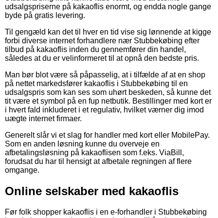
udsalgspriserne på kakaoflis enormt, og endda nogle gange
byde på gratis levering.
Til gengæld kan det til hver en tid vise sig lønnende at kigge
forbi diverse internet forhandlere nær Stubbekøbing efter
tilbud på kakaoflis inden du gennemfører din handel,
således at du er velinformeret til at opnå den bedste pris.
Man bør blot være så påpasselig, at i tilfælde af at en shop
på nettet markedsfører kakaoflis i Stubbekøbing til en
udsalgspris som kan ses som uhørt beskeden, så kunne det
tit være et symbol på en fup netbutik. Bestillinger med kort er
i hvert fald inkluderet i et regulativ, hvilket værner dig imod
uægte internet firmaer.
Generelt slår vi et slag for handler med kort eller MobilePay.
Som en anden løsning kunne du overveje en
afbetalingsløsning på kakaoflisen som f.eks. ViaBill,
forudsat du har til hensigt at afbetale regningen af flere
omgange.
Online selskaber med kakaoflis
Før folk shopper kakaoflis i en e-forhandler i Stubbekøbing