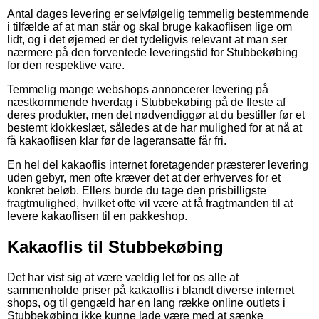
Antal dages levering er selvfølgelig temmelig bestemmende
i tilfælde af at man står og skal bruge kakaoflisen lige om
lidt, og i det øjemed er det tydeligvis relevant at man ser
nærmere på den forventede leveringstid for Stubbekøbing
for den respektive vare.
Temmelig mange webshops annoncerer levering på
næstkommende hverdag i Stubbekøbing på de fleste af
deres produkter, men det nødvendiggør at du bestiller før et
bestemt klokkeslæt, således at de har mulighed for at nå at
få kakaoflisen klar før de lageransatte får fri.
En hel del kakaoflis internet foretagender præsterer levering
uden gebyr, men ofte kræver det at der erhverves for et
konkret beløb. Ellers burde du tage den prisbilligste
fragtmulighed, hvilket ofte vil være at få fragtmanden til at
levere kakaoflisen til en pakkeshop.
Kakaoflis til Stubbekøbing
Det har vist sig at være vældig let for os alle at
sammenholde priser på kakaoflis i blandt diverse internet
shops, og til gengæld har en lang række online outlets i
Stubbekøbing ikke kunne lade være med at sænke