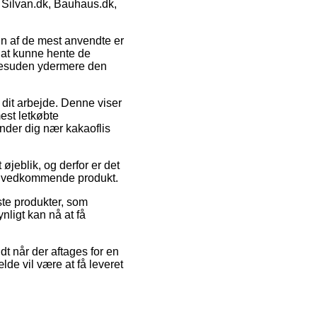
 Silvan.dk, Bauhaus.dk,
 En af de mest anvendte er
ig at kunne hente de
g desuden ydermere den
il dit arbejde. Denne viser
est letkøbte
inder dig nær kakaoflis
øjeblik, og derfor er det
det vedkommende produkt.
ste produkter, som
nligt kan nå at få
dt når der aftages for en
lde vil være at få leveret