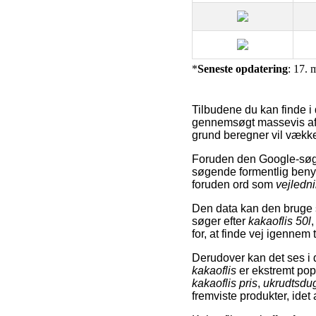
*
Seneste opdatering
: 17. 
Tilbudene du kan finde i
gennemsøgt massevis af 
grund beregner vil vække
Foruden den Google-søgn
søgende formentlig ben
foruden ord som
vejledni
Den data kan den bruge s
søger efter
kakaoflis 50l
for, at finde vej igennem 
Derudover kan det ses i 
kakaoflis
er ekstremt pop
kakaoflis pris
,
ukrudtsdug
fremviste produkter, idet