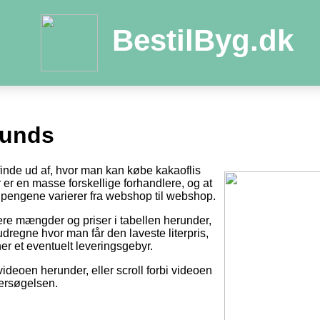
BestilByg.dk
Sunds
 finde ud af, hvor man kan købe kakaoflis
der er en masse forskellige forhandlere, og at
pengene varierer fra webshop til webshop.
tere mængder og priser i tabellen herunder,
dregne hvor man får den laveste literpris,
er et eventuelt leveringsgebyr.
videoen herunder, eller scroll forbi videoen
dersøgelsen.