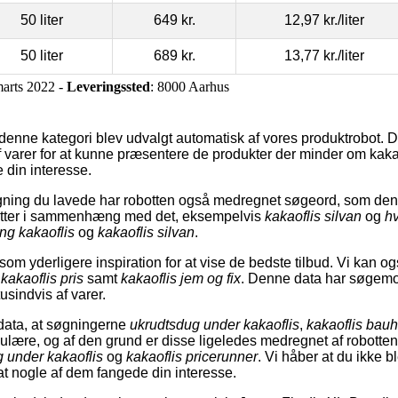
50 liter
649 kr.
12,97 kr.
/liter
50 liter
689 kr.
13,77 kr.
/liter
marts 2022 -
Leveringssted
: 8000 Aarhus
 denne kategori blev udvalgt automatisk af vores produktrobot. D
varer for at kunne præsentere de produkter der minder om kaka
 din interesse.
ing du lavede har robotten også medregnet søgeord, som den 
ytter i sammenhæng med det, eksempelvis
kakaoflis silvan
og
hv
ng kakaoflis
og
kakaoflis silvan
.
om yderligere inspiration for at vise de bedste tilbud. Vi kan o
,
kakaoflis pris
samt
kakaoflis jem og fix
. Denne data har søgemot
tusindvis af varer.
data, at søgningerne
ukrudtsdug under kakaoflis
,
kakaoflis bau
ulære, og af den grund er disse ligeledes medregnet af robott
 under kakaoflis
og
kakaoflis pricerunner
. Vi håber at du ikke b
 at nogle af dem fangede din interesse.