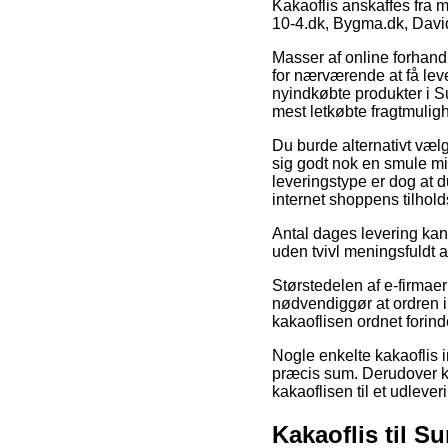
Kakaoflis anskaffes fra
10-4.dk, Bygma.dk, Davi
Masser af online forhandl
for nærværende at få lever
nyindkøbte produkter i S
mest letkøbte fragtmulig
Du burde alternativt vælge
sig godt nok en smule mi
leveringstype er dog at d
internet shoppens tilhold
Antal dages levering kan 
uden tvivl meningsfuldt 
Størstedelen af e-firmae
nødvendiggør at ordren in
kakaoflisen ordnet forinde
Nogle enkelte kakaoflis in
præcis sum. Derudover kan
kakaoflisen til et udlever
Kakaoflis til S