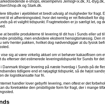
 markedsledende e-shops, eksempelvis JemogFix.dk, XL-Byg.dk,
dsenShop.dk og Stark.dk.
ere tilbyder i øjeblikket et bredt udvalg af muligheder for fragt.
et til et afhentningssted, hvor det nemlig er ret fleksibelt for d
unds på et valgfrit tidspunkt. Fragtmetoden er jo særligt let, o
hed.
 at bestille produkterne til levering til dit hus i Sunds eller ud t
ndre prisbillig, men endvidere ekstremt hensigtsmæssig. Den m
u selv henter pakken, hvilket dog nødvendiggør at du fysisk bef
ssted.
vise sig at være virkelig aktuel om vi behøver kakaoflisen om et 
at du efterser det estimerede leveringstidspunkt for Sunds for 
r i Danmark tilsiger levering på næste hverdag i Sunds på de fle
dsendes tidligere end et nøjagtigt tidspunkt, så de højst sandsy
n de logistikansatte har fri.
ternet handler lover gebyrfri levering, men oftest er det forbehol
 du foretrække den prisbilligste form for fragt, der i mange tilfæ
ingssted.
unds