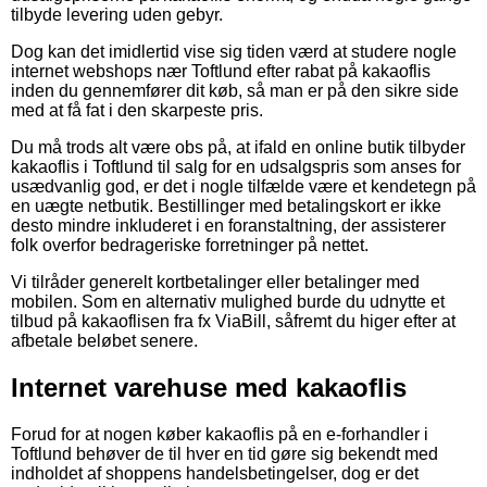
tilbyde levering uden gebyr.
Dog kan det imidlertid vise sig tiden værd at studere nogle
internet webshops nær Toftlund efter rabat på kakaoflis
inden du gennemfører dit køb, så man er på den sikre side
med at få fat i den skarpeste pris.
Du må trods alt være obs på, at ifald en online butik tilbyder
kakaoflis i Toftlund til salg for en udsalgspris som anses for
usædvanlig god, er det i nogle tilfælde være et kendetegn på
en uægte netbutik. Bestillinger med betalingskort er ikke
desto mindre inkluderet i en foranstaltning, der assisterer
folk overfor bedrageriske forretninger på nettet.
Vi tilråder generelt kortbetalinger eller betalinger med
mobilen. Som en alternativ mulighed burde du udnytte et
tilbud på kakaoflisen fra fx ViaBill, såfremt du higer efter at
afbetale beløbet senere.
Internet varehuse med kakaoflis
Forud for at nogen køber kakaoflis på en e-forhandler i
Toftlund behøver de til hver en tid gøre sig bekendt med
indholdet af shoppens handelsbetingelser, dog er det