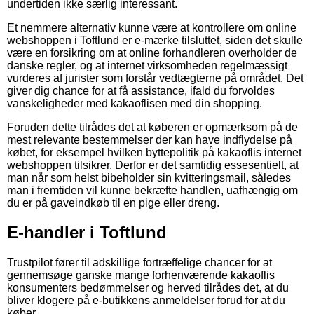
undertiden ikke særlig interessant.
Et nemmere alternativ kunne være at kontrollere om online
webshoppen i Toftlund er e-mærke tilsluttet, siden det skulle
være en forsikring om at online forhandleren overholder de
danske regler, og at internet virksomheden regelmæssigt
vurderes af jurister som forstår vedtægterne på området. Det
giver dig chance for at få assistance, ifald du forvoldes
vanskeligheder med kakaoflisen med din shopping.
Foruden dette tilrådes det at køberen er opmærksom på de
mest relevante bestemmelser der kan have indflydelse på
købet, for eksempel hvilken byttepolitik på kakaoflis internet
webshoppen tilsikrer. Derfor er det samtidig essesentielt, at
man når som helst bibeholder sin kvitteringsmail, således
man i fremtiden vil kunne bekræfte handlen, uafhængig om
du er på gaveindkøb til en pige eller dreng.
E-handler i Toftlund
Trustpilot fører til adskillige fortræffelige chancer for at
gennemsøge ganske mange forhenværende kakaoflis
konsumenters bedømmelser og herved tilrådes det, at du
bliver klogere på e-butikkens anmeldelser forud for at du
køber.