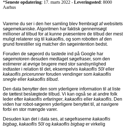
*
Seneste opdatering
: 17. marts 2022 -
Leveringssted
: 8000
Aarhus
Varerne du ser i den her samling blev frembragt af websitets
søgemekaniske. Algoritmen har faktisk gennemsøgt
millioner af tilbud for at kunne præsentere de tilbud der mest
muligt relaterer sig til kakaoflis, og som robotten af den
grund forestiller sig matcher din søgeintention bedst.
Foruden de søgeord du tastede ind på Google har
søgemotoren desuden medtaget søgefraser, som den
estimerer at øvrige brugere med stor sandsynlighed
indtaster i relation til det, eksempelvis
kakaoflis 50l
eller
kakaoflis pricerunner
foruden vendinger som
kakaoflis
snegle
eller
kakaoflis tilbud
.
Den data benytter den som yderligere information til at liste
de tættest beslægtede tilbud. Vi kan også se at andre folk
leder efter
kakaoflis erfaringer
,
kakaoflis
eller
kakaoflis
. Den
viden har robot-søgeren yderligere benyttet til, at navigere
forbi en stor mængde varer.
Desuden kan det i data ses, at søgefraserne
kakaoflis
bigbag
,
kakaoflis 50l
og
kakaoflis bigbag
er virkelig