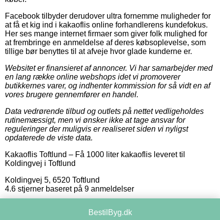
Facebook tilbyder derudover ultra fornemme muligheder for
at få et kig ind i kakaoflis online forhandlerens kundefokus.
Her ses mange internet firmaer som giver folk mulighed for
at frembringe en anmeldelse af deres købsoplevelse, som
tillige bør benyttes til at afveje hvor glade kunderne er.
Websitet er finansieret af annoncer. Vi har samarbejder med
en lang række online webshops idet vi promoverer
butikkernes varer, og indhenter kommission for så vidt en af
vores brugere gennemfører en handel.
Data vedrørende tilbud og outlets på nettet vedligeholdes
rutinemæssigt, men vi ønsker ikke at tage ansvar for
reguleringer der muligvis er realiseret siden vi nyligst
opdaterede de viste data.
Kakaoflis Toftlund
–
Få 1000 liter kakaoflis leveret til
Koldingvej i Toftlund
Koldingvej 5
,
6520
Toftlund
4.6
stjerner baseret på
9
anmeldelser
BestilByg.dk