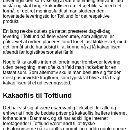
Leveringstiden kan vise sig at være temmelig relevant ifald
vi står og skal bruge kakaoflisen om et øjeblik, så med det
formål er det ret meningsfuldt at man studerer den
forventede leveringstid for Toftlund for det respektive
produkt.
En lang række outlets på nettet præsterer dag-til-dag
levering i Toftlund på flere varenumre, som alligevel er
påkrævet at ordren placeres forud for et fast klokkeslæt, med
det formål at de har udsigt til at kunne nå at få kakaoflisen
afsendt før logistikpersonalet får fri.
Nogle få kakaoflis internet forretninger frembyder levering
uden beregning, men ofte kun ifald man indkøber for en
fastsat sum. Som alternativ skulle man beslutte sig for den
mest prisbevidste fragtform, som typisk vil blive at få bragt
kakaoflisen til et udleveringssted.
Kakaoflis til Toftlund
Det har vist sig at være usædvanlig fleksibelt for alle og
enhver at finde de bedste priser på kakaoflis fra flere internet
forhandlere i Danmark, og så har adskillige internet
foretagender i Toftlund været nødt til at trykke
udsalgspriserne på kakaoflis enormt, og endda nogle gange