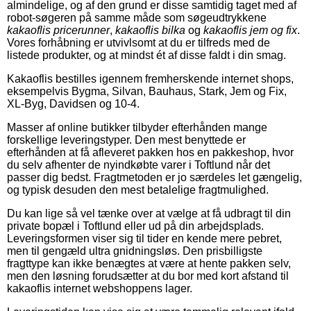
almindelige, og af den grund er disse samtidig taget med af
robot-søgeren på samme måde som søgeudtrykkene
kakaoflis pricerunner
,
kakaoflis bilka
og
kakaoflis jem og fix
.
Vores forhåbning er utvivlsomt at du er tilfreds med de
listede produkter, og at mindst ét af disse faldt i din smag.
Kakaoflis bestilles igennem fremherskende internet shops,
eksempelvis Bygma, Silvan, Bauhaus, Stark, Jem og Fix,
XL-Byg, Davidsen og 10-4.
Masser af online butikker tilbyder efterhånden mange
forskellige leveringstyper. Den mest benyttede er
efterhånden at få afleveret pakken hos en pakkeshop, hvor
du selv afhenter de nyindkøbte varer i Toftlund når det
passer dig bedst. Fragtmetoden er jo særdeles let gængelig,
og typisk desuden den mest betalelige fragtmulighed.
Du kan lige så vel tænke over at vælge at få udbragt til din
private bopæl i Toftlund eller ud på din arbejdsplads.
Leveringsformen viser sig til tider en kende mere pebret,
men til gengæld ultra gnidningsløs. Den prisbilligste
fragttype kan ikke benægtes at være at hente pakken selv,
men den løsning forudsætter at du bor med kort afstand til
kakaoflis internet webshoppens lager.