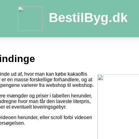
BestilByg.dk
Vindinge
 finde ud af, hvor man kan købe kakaoflis
der er en masse forskellige forhandlere, og at
pengene varierer fra webshop til webshop.
tere mængder og priser i tabellen herunder,
dregne hvor man får den laveste literpris,
er et eventuelt leveringsgebyr.
videoen herunder, eller scroll forbi videoen
dersøgelsen.