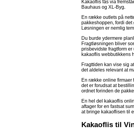
Kakaoflis fås via fremst
Bauhaus og XL-Byg.
En række outlets på nett
pakkeshoppen, fordi det giv
Løsningen er nemlig temme
Du burde ydermere planlæg
Fragtløsningen bliver s
prisbevidste fragtform er
kakaoflis webbutikkens 
Fragttiden kan vise sig a
det aldeles relevant at m
En række online firmaer
det er forudsat at bestill
ordnet forinden de pakkea
En hel del kakaoflis onl
aftager for en fastsat sum
at bringe kakaoflisen til 
Kakaoflis til V