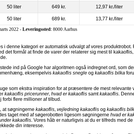
50 liter
649 kr.
12,97 kr.
/liter
50 liter
689 kr.
13,77 kr.
/liter
marts 2022 -
Leveringssted
: 8000 Aarhus
 i denne kategori er automatisk udvalgt af vores produktrobot. R
det formål at finde de varer der relaterer sig mest til kakaoflis
ide.
tede ind på Google har algoritmen også indregnet ord, som den
sammenhæng, eksempelvis
kakaoflis snegle
og
kakaoflis bilka
for
ge som ekstra inspiration for at præsentere de mest relevante v
ter
kakaoflis pricerunner
,
hvad er kakaoflis
samt
kakaoflis
. Denn
 forbi flere millioner af tilbud.
ta, at søgningerne
kakaoflis
,
vejledning kakaoflis
og
kakaoflis bil
ledes taget med af søgerobotten ligesom søgningerne
hvad er kak
under kakaoflis
. Vores håb er naturligvis at du er tilfreds med de
ækkede din interesse.