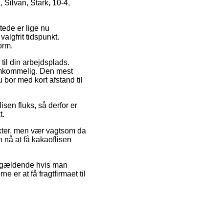
Silvan, Stark, 10-4,
tede er lige nu
valgfrit tidspunkt.
orm.
til din arbejdsplads.
emkommelig. Den mest
 bor med kort afstand til
isen fluks, så derfor er
t.
kter, men vær vagtsom da
n nå at få kakaoflisen
un gældende hvis man
e er at få fragtfirmaet til