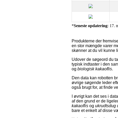
*
Seneste opdatering
: 17. 
Produkterne der fremvises
en stor mængde varer med 
skønner at du vil kunne l
Udover de søgeord du tas
typisk indtaster i den 
og
biologisk kakaoflis
.
Den data kan robotten bru
øvrige søgende leder ef
også brugt for, at finde vej
I øvrigt kan det ses i da
af den grund er de lige
kakaoflis
og
ukrudtsdug 
bare et enkelt af disse v