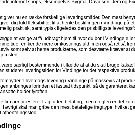
ående internet shops, eksempelvis Bygma, Davidsen, Jem og Fix, 
et giver nu en række forskellige leveringsmåder. Den mest benyt
er dig fuld fleksibilitet til at hente bestillingen i Vindinge på et 
lig praktisk, samt typisk ligeledes den prisbilligste leveringsf
ge at vælge at få udbragt hjem til hvor du bor i Vindinge eller 
omme tider en kende mere omkostningsfuld, men også ret så fr
 utvivlsomt selv at hente produkterne, som desværre kræver at du
hjemsted.
t være særligt bestemmende i tilfælde af at du skal bruge kakaofl
an studerer leveringstiden for Vindinge for det respektive produk
 frembyder 1 hverdags levering i Vindinge på massevis af produ
ingen anbringes forinden et fastsat tidspunkt, så de garanteret ka
nsatte holder fyraften.
ine firmaer præsterer fragt uden betaling, men i reglen er det k
. I øvrigt skal man gribe den mest betalelige fragttype, hvilket gern
et afhentningssted.
indinge