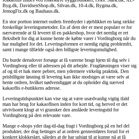
Byg.dk, DavidsenShop.dk, Silvan.dk, 10-4.dk, Bygma.dk,
JemogFix.dk og Bauhaus.dk.
En stor portion internet outlets frembyder i øjeblikket en lang række
forskellige leveringsmetoder. En af dem der er mest populær er for
nærværende at få leveret til en pakkeshop, hvor det nemlig er ret
fleksibelt for dig at kunne hente de købte varer i Vordingborg når du
har mulighed for det. Leveringsformen er nemlig rigtig problemfri,
samt i mange tilfælde også den billigste leveringsmulighed.
Du burde derudover forsøge at få varerne bragt hjem til dig selv i
Vordingborg eller til adressen på dit arbejde. Fragtløsningen viser sig
af og til et hak mere pebret, men ydermere virkelig praktisk. Den
prisbilligste løsning til levering kan ikke modsiges at være selv at
hente ordren, hvilket nødvendiggør at du opholder dig nærved
kakaoflis e-butikkens adresse.
Leveringstidspunktet kan vise sig at være usædvanlig vigtig ifald
man har brug for kakaoflisen inden for kort tid, og herved er det
utvivlsomt klogt at vi gransker den anslåede leveringstid for
Vordingborg på den relevante vare.
Mange e-shops yder dag-til-dag fragt i Vordingborg på en hel del
produkter, der dog betinges af at ordren gennemføres forud for et
konkret klokkeslæt, således at de har udsigt til at kunne nå at få