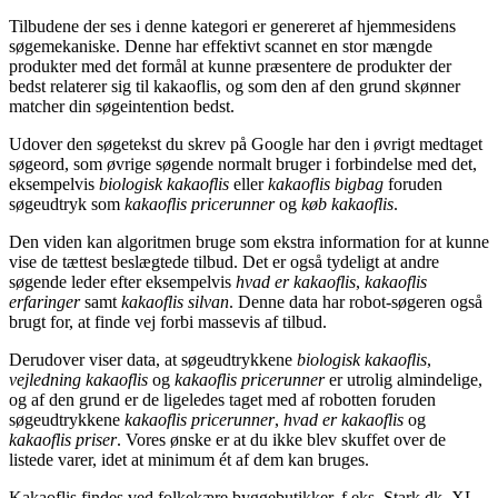
Tilbudene der ses i denne kategori er genereret af hjemmesidens
søgemekaniske. Denne har effektivt scannet en stor mængde
produkter med det formål at kunne præsentere de produkter der
bedst relaterer sig til kakaoflis, og som den af den grund skønner
matcher din søgeintention bedst.
Udover den søgetekst du skrev på Google har den i øvrigt medtaget
søgeord, som øvrige søgende normalt bruger i forbindelse med det,
eksempelvis
biologisk kakaoflis
eller
kakaoflis bigbag
foruden
søgeudtryk som
kakaoflis pricerunner
og
køb kakaoflis
.
Den viden kan algoritmen bruge som ekstra information for at kunne
vise de tættest beslægtede tilbud. Det er også tydeligt at andre
søgende leder efter eksempelvis
hvad er kakaoflis
,
kakaoflis
erfaringer
samt
kakaoflis silvan
. Denne data har robot-søgeren også
brugt for, at finde vej forbi massevis af tilbud.
Derudover viser data, at søgeudtrykkene
biologisk kakaoflis
,
vejledning kakaoflis
og
kakaoflis pricerunner
er utrolig almindelige,
og af den grund er de ligeledes taget med af robotten foruden
søgeudtrykkene
kakaoflis pricerunner
,
hvad er kakaoflis
og
kakaoflis priser
. Vores ønske er at du ikke blev skuffet over de
listede varer, idet at minimum ét af dem kan bruges.
Kakaoflis findes ved folkekære byggebutikker, f.eks. Stark.dk, XL-