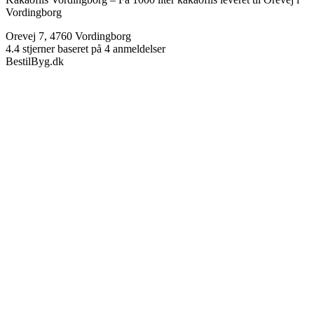
Vordingborg
Orevej 7
,
4760
Vordingborg
4.4
stjerner baseret på
4
anmeldelser
BestilByg.dk