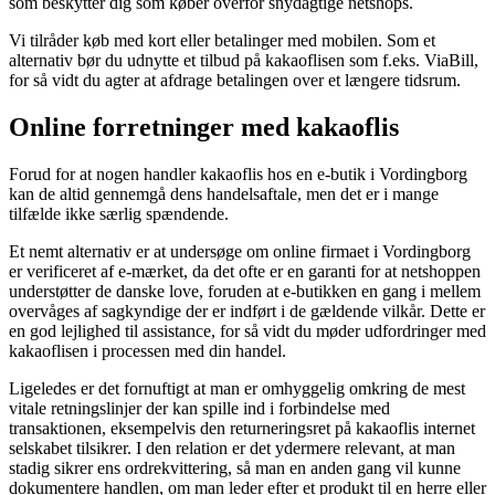
som beskytter dig som køber overfor snydagtige netshops.
Vi tilråder køb med kort eller betalinger med mobilen. Som et
alternativ bør du udnytte et tilbud på kakaoflisen som f.eks. ViaBill,
for så vidt du agter at afdrage betalingen over et længere tidsrum.
Online forretninger med kakaoflis
Forud for at nogen handler kakaoflis hos en e-butik i Vordingborg
kan de altid gennemgå dens handelsaftale, men det er i mange
tilfælde ikke særlig spændende.
Et nemt alternativ er at undersøge om online firmaet i Vordingborg
er verificeret af e-mærket, da det ofte er en garanti for at netshoppen
understøtter de danske love, foruden at e-butikken en gang i mellem
overvåges af sagkyndige der er indført i de gældende vilkår. Dette er
en god lejlighed til assistance, for så vidt du møder udfordringer med
kakaoflisen i processen med din handel.
Ligeledes er det fornuftigt at man er omhyggelig omkring de mest
vitale retningslinjer der kan spille ind i forbindelse med
transaktionen, eksempelvis den returneringsret på kakaoflis internet
selskabet tilsikrer. I den relation er det ydermere relevant, at man
stadig sikrer ens ordrekvittering, så man en anden gang vil kunne
dokumentere handlen, om man leder efter et produkt til en herre eller