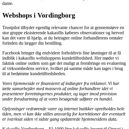
dame.
Webshops i Vordingborg
Trustpilot tilbyder egentlig relevante chancer for at gennemstøve en
stor gruppe eksisterende kakaoflis køberes observationer og herved
kan det være til hjælp, at du betragter online forhandlerens omtaler
forinden du lægger din bestilling.
Facebook bringer dig endvidere forholdsvis fine løsninger til at få
indblik i kakaoflis webshoppens kundetilfredshed. Her møder vi
faktisk online outlets som gør det muligt at frembringe en evaluering
af virksomhedens service, hvilket på samme måde kan tages i brug
til at bedømme kundetilfredsheden.
Vores hjemmeside er finansieret af indtægter fra reklamer. Vi har
tætte samarbejder med massevis af online forhandlere idet vi
præsenterer forretningernes produkter, og tager imod provision
under forudsætning af at vores besøgende udfører en handel.
Oplysninger vedrørende varer og internet butikker opretholdes hele
tiden, men vi kan ikke stilles ansvarlig for korrektioner der eventuelt
er iværksat siden vi sidste gang opdaterede hjemmesidens data.
Kakaoflis Vordingborg
–
Få 1000 liter kakaoflis leveret til Orevej i