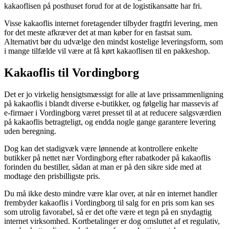
kakaoflisen på posthuset forud for at de logistikansatte har fri.
Visse kakaoflis internet foretagender tilbyder fragtfri levering, men
for det meste afkræver det at man køber for en fastsat sum.
Alternativt bør du udvælge den mindst kostelige leveringsform, som
i mange tilfælde vil være at få kørt kakaoflisen til en pakkeshop.
Kakaoflis til Vordingborg
Det er jo virkelig hensigtsmæssigt for alle at lave prissammenligning
på kakaoflis i blandt diverse e-butikker, og følgelig har massevis af
e-firmaer i Vordingborg været presset til at at reducere salgsværdien
på kakaoflis betragteligt, og endda nogle gange garantere levering
uden beregning.
Dog kan det stadigvæk være lønnende at kontrollere enkelte
butikker på nettet nær Vordingborg efter rabatkoder på kakaoflis
forinden du bestiller, sådan at man er på den sikre side med at
modtage den prisbilligste pris.
Du må ikke desto mindre være klar over, at når en internet handler
frembyder kakaoflis i Vordingborg til salg for en pris som kan ses
som utrolig favorabel, så er det ofte være et tegn på en snydagtig
internet virksomhed. Kortbetalinger er dog omsluttet af et regulativ,