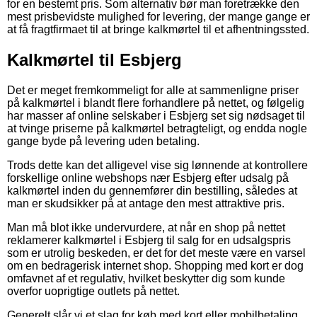
for en bestemt pris. Som alternativ bør man foretrække den
mest prisbevidste mulighed for levering, der mange gange er
at få fragtfirmaet til at bringe kalkmørtel til et afhentningssted.
Kalkmørtel til Esbjerg
Det er meget fremkommeligt for alle at sammenligne priser
på kalkmørtel i blandt flere forhandlere på nettet, og følgelig
har masser af online selskaber i Esbjerg set sig nødsaget til
at tvinge priserne på kalkmørtel betragteligt, og endda nogle
gange byde på levering uden betaling.
Trods dette kan det alligevel vise sig lønnende at kontrollere
forskellige online webshops nær Esbjerg efter udsalg på
kalkmørtel inden du gennemfører din bestilling, således at
man er skudsikker på at antage den mest attraktive pris.
Man må blot ikke undervurdere, at når en shop på nettet
reklamerer kalkmørtel i Esbjerg til salg for en udsalgspris
som er utrolig beskeden, er det for det meste være en varsel
om en bedragerisk internet shop. Shopping med kort er dog
omfavnet af et regulativ, hvilket beskytter dig som kunde
overfor uoprigtige outlets på nettet.
Generelt slår vi et slag for køb med kort eller mobilbetaling.