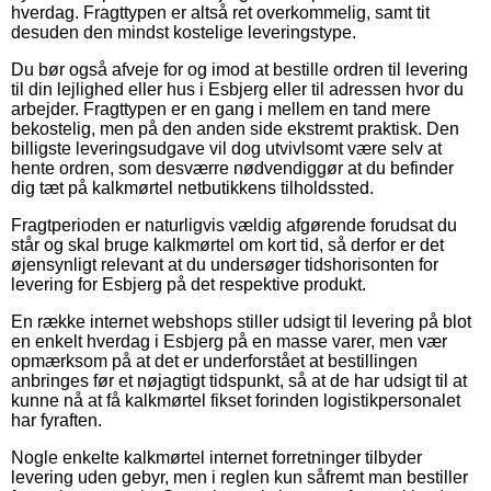
hverdag. Fragttypen er altså ret overkommelig, samt tit
desuden den mindst kostelige leveringstype.
Du bør også afveje for og imod at bestille ordren til levering
til din lejlighed eller hus i Esbjerg eller til adressen hvor du
arbejder. Fragttypen er en gang i mellem en tand mere
bekostelig, men på den anden side ekstremt praktisk. Den
billigste leveringsudgave vil dog utvivlsomt være selv at
hente ordren, som desværre nødvendiggør at du befinder
dig tæt på kalkmørtel netbutikkens tilholdssted.
Fragtperioden er naturligvis vældig afgørende forudsat du
står og skal bruge kalkmørtel om kort tid, så derfor er det
øjensynligt relevant at du undersøger tidshorisonten for
levering for Esbjerg på det respektive produkt.
En række internet webshops stiller udsigt til levering på blot
en enkelt hverdag i Esbjerg på en masse varer, men vær
opmærksom på at det er underforstået at bestillingen
anbringes før et nøjagtigt tidspunkt, så at de har udsigt til at
kunne nå at få kalkmørtel fikset forinden logistikpersonalet
har fyraften.
Nogle enkelte kalkmørtel internet forretninger tilbyder
levering uden gebyr, men i reglen kun såfremt man bestiller