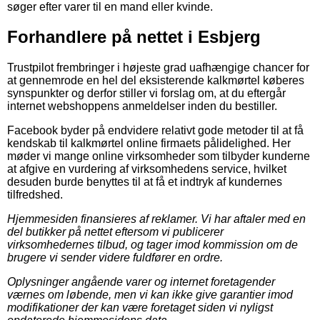
søger efter varer til en mand eller kvinde.
Forhandlere på nettet i Esbjerg
Trustpilot frembringer i højeste grad uafhængige chancer for
at gennemrode en hel del eksisterende kalkmørtel køberes
synspunkter og derfor stiller vi forslag om, at du eftergår
internet webshoppens anmeldelser inden du bestiller.
Facebook byder på endvidere relativt gode metoder til at få
kendskab til kalkmørtel online firmaets pålidelighed. Her
møder vi mange online virksomheder som tilbyder kunderne
at afgive en vurdering af virksomhedens service, hvilket
desuden burde benyttes til at få et indtryk af kundernes
tilfredshed.
Hjemmesiden finansieres af reklamer. Vi har aftaler med en
del butikker på nettet eftersom vi publicerer
virksomhedernes tilbud, og tager imod kommission om de
brugere vi sender videre fuldfører en ordre.
Oplysninger angående varer og internet foretagender
værnes om løbende, men vi kan ikke give garantier imod
modifikationer der kan være foretaget siden vi nyligst