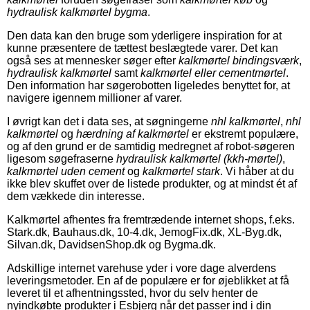
hydraulisk kalkmørtel bygma
.
Den data kan den bruge som yderligere inspiration for at
kunne præsentere de tættest beslægtede varer. Det kan
også ses at mennesker søger efter
kalkmørtel bindingsværk
,
hydraulisk kalkmørtel
samt
kalkmørtel eller cementmørtel
.
Den information har søgerobotten ligeledes benyttet for, at
navigere igennem millioner af varer.
I øvrigt kan det i data ses, at søgningerne
nhl kalkmørtel
,
nhl
kalkmørtel
og
hærdning af kalkmørtel
er ekstremt populære,
og af den grund er de samtidig medregnet af robot-søgeren
ligesom søgefraserne
hydraulisk kalkmørtel (kkh-mørtel)
,
kalkmørtel uden cement
og
kalkmørtel stark
. Vi håber at du
ikke blev skuffet over de listede produkter, og at mindst ét af
dem vækkede din interesse.
Kalkmørtel afhentes fra fremtrædende internet shops, f.eks.
Stark.dk, Bauhaus.dk, 10-4.dk, JemogFix.dk, XL-Byg.dk,
Silvan.dk, DavidsenShop.dk og Bygma.dk.
Adskillige internet varehuse yder i vore dage alverdens
leveringsmetoder. En af de populære er for øjeblikket at få
leveret til et afhentningssted, hvor du selv henter de
nyindkøbte produkter i Esbjerg når det passer ind i din