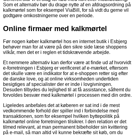
Som et alternativ bør du drage nytte af en afdragsordning på
kalkmørtel som for eksempel ViaBill, for så vidt du gerne vil
godtgøre omkostningerne over en periode.
Online firmaer med kalkmørtel
Før nogen køber kalkmørtel hos en internet butik i Esbjerg
behøver man for at være på den sikre side læse shoppens
vilkår, men det er i reglen et tidskrævende arbejde.
Et nemmere alternativ kan derfor være at finde ud af hvorvidt
e-forretningen i Esbjerg er verificeret af e-mærket, eftersom
det skulle være en indikator for at e-shoppen retter sig efter
de danske love, og at online virksomheden undertiden
besigtiges af specialister der er inde i lovgivningen.
Desuden tilbydes du lejlighed til at få assistance, såfremt du
forvoldes besvær med kalkmørtel i processen med din ordre.
Ligeledes anbefales det at køberen er sat ind i de mest
vedkommende forhold der spiller ind i forbindelse med
transaktionen, som for eksempel hvilken byttepolitik på
kalkmørtel online forretningen tilsikrer. I den relation er det
tilmed relevant, at man permanent bibeholder sin kvittering
på e-mail, så man altid vil kunne bekræfte sit køb, om du