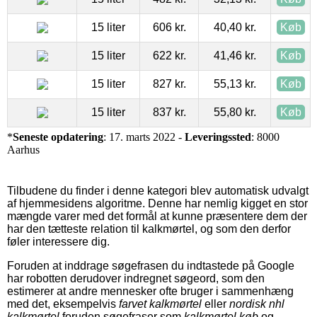
15 liter
606 kr.
40,40 kr.
Køb
15 liter
622 kr.
41,46 kr.
Køb
15 liter
827 kr.
55,13 kr.
Køb
15 liter
837 kr.
55,80 kr.
Køb
*
Seneste opdatering
: 17. marts 2022 -
Leveringssted
: 8000
Aarhus
Tilbudene du finder i denne kategori blev automatisk udvalgt
af hjemmesidens algoritme. Denne har nemlig kigget en stor
mængde varer med det formål at kunne præsentere dem der
har den tætteste relation til kalkmørtel, og som den derfor
føler interessere dig.
Foruden at inddrage søgefrasen du indtastede på Google
har robotten derudover indregnet søgeord, som den
estimerer at andre mennesker ofte bruger i sammenhæng
med det, eksempelvis
farvet kalkmørtel
eller
nordisk nhl
kalkmørtel
foruden søgefraser som
kalkmørtel køb
og