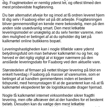
dig. Fragtmetoden er nemlig yderst let, og oftest tilmed den
mest prisbevidste fragtløsning.
Du bør alternativt afveje for og imod at få ordren leveret hjem
til dig selv i Faaborg eller ud på dit arbejde. Fragtløsningen
bliver gennemsnitligt en kende mere bekostelig, men på den
anden side usædvanlig smart. Den mest letkøbte
leveringsmodel er unægtelig at du selv henter varerne, men
den mulighed er betinget af at du opholder dig tæt på
kalkmørtel online butikkens bopæl.
Leveringshastigheden kan i nogle tilfælde være yderst
betydningsfuld om man behøver kalkmørtel nu og her, og
herved er det rigtig vigtigt at vi kigger nærmere på den
anslåede leveringsdato for Faaborg ved den aktuelle vare.
Størstedelen af firmaer på nettet tilsiger levering på blot en
enkelt hverdag i Faaborg på masser af varenumre, som er
betinget af at handlen gemmenføres inden et bestemt
tidspunkt, med hensynstagen til at de garanteret kan nå at få
kalkmørtel ekspederet før de logistikansatte drager hjemad.
Nogle få kalkmørtel internet virksomheder sikrer fragtfri
levering, men ofte afkræver det at der handles for et bestemt
beløb. Desuden kan du vælge den mest letkøbte