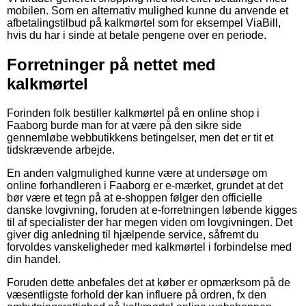
mobilen. Som en alternativ mulighed kunne du anvende et
afbetalingstilbud på kalkmørtel som for eksempel ViaBill,
hvis du har i sinde at betale pengene over en periode.
Forretninger på nettet med
kalkmørtel
Forinden folk bestiller kalkmørtel på en online shop i
Faaborg burde man for at være på den sikre side
gennemløbe webbutikkens betingelser, men det er tit et
tidskrævende arbejde.
En anden valgmulighed kunne være at undersøge om
online forhandleren i Faaborg er e-mærket, grundet at det
bør være et tegn på at e-shoppen følger den officielle
danske lovgivning, foruden at e-forretningen løbende kigges
til af specialister der har megen viden om lovgivningen. Det
giver dig anledning til hjælpende service, såfremt du
forvoldes vanskeligheder med kalkmørtel i forbindelse med
din handel.
Foruden dette anbefales det at køber er opmærksom på de
væsentligste forhold der kan influere på ordren, fx den