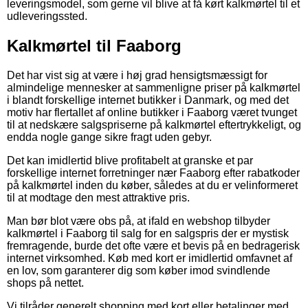
leveringsmodel, som gerne vil blive at få kørt kalkmørtel til et
udleveringssted.
Kalkmørtel til Faaborg
Det har vist sig at være i høj grad hensigtsmæssigt for
almindelige mennesker at sammenligne priser på kalkmørtel
i blandt forskellige internet butikker i Danmark, og med det
motiv har flertallet af online butikker i Faaborg været tvunget
til at nedskære salgspriserne på kalkmørtel eftertrykkeligt, og
endda nogle gange sikre fragt uden gebyr.
Det kan imidlertid blive profitabelt at granske et par
forskellige internet forretninger nær Faaborg efter rabatkoder
på kalkmørtel inden du køber, således at du er velinformeret
til at modtage den mest attraktive pris.
Man bør blot være obs på, at ifald en webshop tilbyder
kalkmørtel i Faaborg til salg for en salgspris der er mystisk
fremragende, burde det ofte være et bevis på en bedragerisk
internet virksomhed. Køb med kort er imidlertid omfavnet af
en lov, som garanterer dig som køber imod svindlende
shops på nettet.
Vi tilråder generelt shopping med kort eller betalinger med