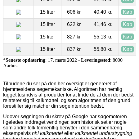
15 liter
606 kr.
40,40 kr.
Køb
15 liter
622 kr.
41,46 kr.
Køb
15 liter
827 kr.
55,13 kr.
Køb
15 liter
837 kr.
55,80 kr.
Køb
*
Seneste opdatering
: 17. marts 2022 -
Leveringssted
: 8000
Aarhus
Tilbudene du ser på den her oversigt er genereret af
hjemmesidens søgemekaniske. Algoritmen har nemlig
kigget tusindvis af produkter for at finde de af dem der bedst
relaterer sig til kalkmørtel, og som algoritmen af den grund
forestiller sig matcher din søgeintention bedst.
Udover søgningen du skrev på Google har søgemotoren
ligeledes inddraget vendinger, som historisk set er nogle
som andre folk formentlig benytter i den sammenhæng,
eksempelvis
nhl kalkmørtel
eller
kalkmørtel understrygning
foruden formuleringer som
bland selv kalkmørtel
og