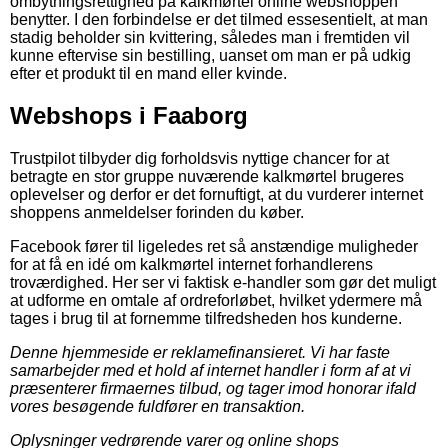
ombytningsrettighed på kalkmørtel online webshoppen
benytter. I den forbindelse er det tilmed essesentielt, at man
stadig beholder sin kvittering, således man i fremtiden vil
kunne eftervise sin bestilling, uanset om man er på udkig
efter et produkt til en mand eller kvinde.
Webshops i Faaborg
Trustpilot tilbyder dig forholdsvis nyttige chancer for at
betragte en stor gruppe nuværende kalkmørtel brugeres
oplevelser og derfor er det fornuftigt, at du vurderer internet
shoppens anmeldelser forinden du køber.
Facebook fører til ligeledes ret så anstændige muligheder
for at få en idé om kalkmørtel internet forhandlerens
troværdighed. Her ser vi faktisk e-handler som gør det muligt
at udforme en omtale af ordreforløbet, hvilket ydermere må
tages i brug til at fornemme tilfredsheden hos kunderne.
Denne hjemmeside er reklamefinansieret. Vi har faste
samarbejder med et hold af internet handler i form af at vi
præsenterer firmaernes tilbud, og tager imod honorar ifald
vores besøgende fuldfører en transaktion.
Oplysninger vedrørende varer og online shops