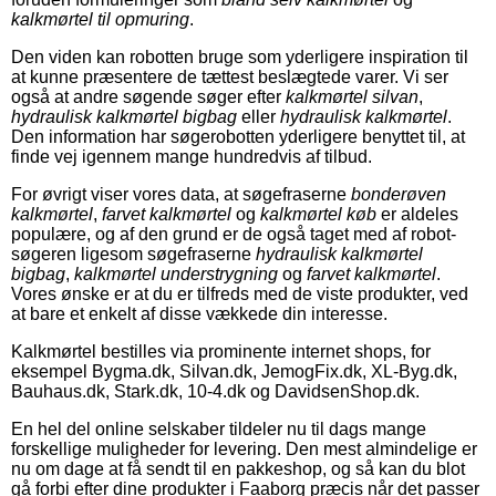
kalkmørtel til opmuring
.
Den viden kan robotten bruge som yderligere inspiration til
at kunne præsentere de tættest beslægtede varer. Vi ser
også at andre søgende søger efter
kalkmørtel silvan
,
hydraulisk kalkmørtel bigbag
eller
hydraulisk kalkmørtel
.
Den information har søgerobotten yderligere benyttet til, at
finde vej igennem mange hundredvis af tilbud.
For øvrigt viser vores data, at søgefraserne
bonderøven
kalkmørtel
,
farvet kalkmørtel
og
kalkmørtel køb
er aldeles
populære, og af den grund er de også taget med af robot-
søgeren ligesom søgefraserne
hydraulisk kalkmørtel
bigbag
,
kalkmørtel understrygning
og
farvet kalkmørtel
.
Vores ønske er at du er tilfreds med de viste produkter, ved
at bare et enkelt af disse vækkede din interesse.
Kalkmørtel bestilles via prominente internet shops, for
eksempel Bygma.dk, Silvan.dk, JemogFix.dk, XL-Byg.dk,
Bauhaus.dk, Stark.dk, 10-4.dk og DavidsenShop.dk.
En hel del online selskaber tildeler nu til dags mange
forskellige muligheder for levering. Den mest almindelige er
nu om dage at få sendt til en pakkeshop, og så kan du blot
gå forbi efter dine produkter i Faaborg præcis når det passer