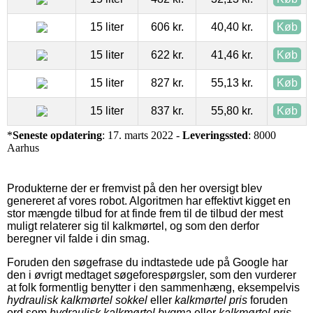
15 liter
606 kr.
40,40 kr.
Køb
15 liter
622 kr.
41,46 kr.
Køb
15 liter
827 kr.
55,13 kr.
Køb
15 liter
837 kr.
55,80 kr.
Køb
*
Seneste opdatering
: 17. marts 2022 -
Leveringssted
: 8000
Aarhus
Produkterne der er fremvist på den her oversigt blev
genereret af vores robot. Algoritmen har effektivt kigget en
stor mængde tilbud for at finde frem til de tilbud der mest
muligt relaterer sig til kalkmørtel, og som den derfor
beregner vil falde i din smag.
Foruden den søgefrase du indtastede ude på Google har
den i øvrigt medtaget søgeforespørgsler, som den vurderer
at folk formentlig benytter i den sammenhæng, eksempelvis
hydraulisk kalkmørtel sokkel
eller
kalkmørtel pris
foruden
ord som
hydraulisk kalkmørtel bygma
eller
kalkmørtel pris
.