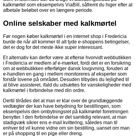
kalkmørtel som eksempelvis ViaBill, såfremt du higer efter at
afbetale beløbet over en længere periode.
Online selskaber med kalkmørtel
Før nogen køber kalkmørtel i en internet shop i Fredericia
burde de når alt kommer til alt tyde e-shoppens betingelser,
det er dog for det meste ikke super interessant.
Et alternativ kan derfor være at efterse hvorvidt webbutikken
i Fredericia er medlem af e-mærket, fordi det er en forsikring
om at webbutikken efterfølger dansk lovgivning, foruden at
e-handlen en gang i mellem monitoreres af eksperter som
forstår lovene på området. Desuden tilbydes du lejlighed til
at blive assisteret, ifald du udsættes for vanskeligheder med
kalkmørtel i forbindelse med din ordre.
Dertil tilrådes det at man er klar over de grundlæggende
vedtægter der kan have betydning for bestillingen, som
eksempelvis den ombytningsret på kalkmørtel forretningen
benytter. I den forbindelse er det samtidig relevant, at man
stadigvæk sikrer ens e-mail kvittering, således man til
enhver tid vil kunne vidne om sin bestilling, uanset om man
er på shopping til en pige eller dreng.