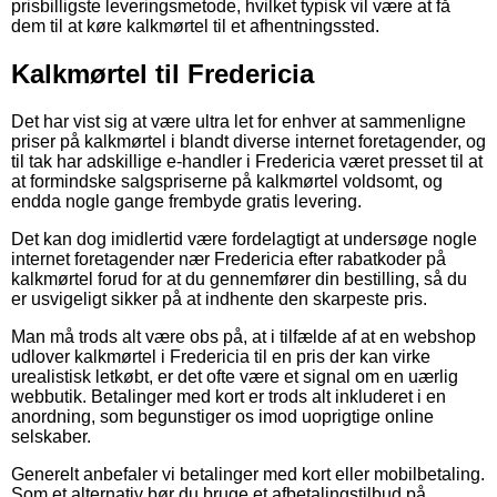
prisbilligste leveringsmetode, hvilket typisk vil være at få
dem til at køre kalkmørtel til et afhentningssted.
Kalkmørtel til Fredericia
Det har vist sig at være ultra let for enhver at sammenligne
priser på kalkmørtel i blandt diverse internet foretagender, og
til tak har adskillige e-handler i Fredericia været presset til at
at formindske salgspriserne på kalkmørtel voldsomt, og
endda nogle gange frembyde gratis levering.
Det kan dog imidlertid være fordelagtigt at undersøge nogle
internet foretagender nær Fredericia efter rabatkoder på
kalkmørtel forud for at du gennemfører din bestilling, så du
er usvigeligt sikker på at indhente den skarpeste pris.
Man må trods alt være obs på, at i tilfælde af at en webshop
udlover kalkmørtel i Fredericia til en pris der kan virke
urealistisk letkøbt, er det ofte være et signal om en uærlig
webbutik. Betalinger med kort er trods alt inkluderet i en
anordning, som begunstiger os imod uoprigtige online
selskaber.
Generelt anbefaler vi betalinger med kort eller mobilbetaling.
Som et alternativ bør du bruge et afbetalingstilbud på