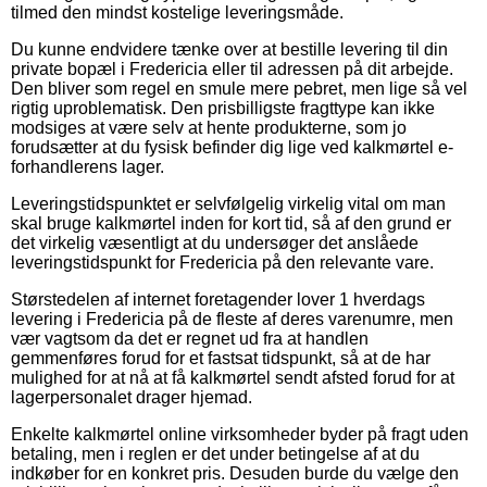
tilmed den mindst kostelige leveringsmåde.
Du kunne endvidere tænke over at bestille levering til din
private bopæl i Fredericia eller til adressen på dit arbejde.
Den bliver som regel en smule mere pebret, men lige så vel
rigtig uproblematisk. Den prisbilligste fragttype kan ikke
modsiges at være selv at hente produkterne, som jo
forudsætter at du fysisk befinder dig lige ved kalkmørtel e-
forhandlerens lager.
Leveringstidspunktet er selvfølgelig virkelig vital om man
skal bruge kalkmørtel inden for kort tid, så af den grund er
det virkelig væsentligt at du undersøger det anslåede
leveringstidspunkt for Fredericia på den relevante vare.
Størstedelen af internet foretagender lover 1 hverdags
levering i Fredericia på de fleste af deres varenumre, men
vær vagtsom da det er regnet ud fra at handlen
gemmenføres forud for et fastsat tidspunkt, så at de har
mulighed for at nå at få kalkmørtel sendt afsted forud for at
lagerpersonalet drager hjemad.
Enkelte kalkmørtel online virksomheder byder på fragt uden
betaling, men i reglen er det under betingelse af at du
indkøber for en konkret pris. Desuden burde du vælge den