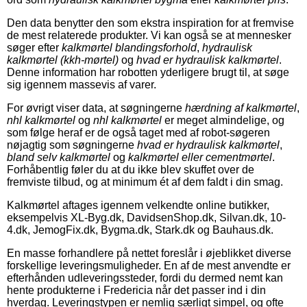
Den data benytter den som ekstra inspiration for at fremvise
de mest relaterede produkter. Vi kan også se at mennesker
søger efter
kalkmørtel blandingsforhold
,
hydraulisk
kalkmørtel (kkh-mørtel)
og
hvad er hydraulisk kalkmørtel
.
Denne information har robotten yderligere brugt til, at søge
sig igennem massevis af varer.
For øvrigt viser data, at søgningerne
hærdning af kalkmørtel
,
nhl kalkmørtel
og
nhl kalkmørtel
er meget almindelige, og
som følge heraf er de også taget med af robot-søgeren
nøjagtig som søgningerne
hvad er hydraulisk kalkmørtel
,
bland selv kalkmørtel
og
kalkmørtel eller cementmørtel
.
Forhåbentlig føler du at du ikke blev skuffet over de
fremviste tilbud, og at minimum ét af dem faldt i din smag.
Kalkmørtel aftages igennem velkendte online butikker,
eksempelvis XL-Byg.dk, DavidsenShop.dk, Silvan.dk, 10-
4.dk, JemogFix.dk, Bygma.dk, Stark.dk og Bauhaus.dk.
En masse forhandlere på nettet foreslår i øjeblikket diverse
forskellige leveringsmuligheder. En af de mest anvendte er
efterhånden udleveringssteder, fordi du dermed nemt kan
hente produkterne i Fredericia når det passer ind i din
hverdag. Leveringstypen er nemlig særligt simpel, og ofte