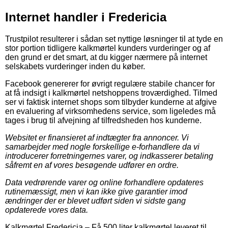
Internet handler i Fredericia
Trustpilot resulterer i sådan set nyttige løsninger til at tyde en
stor portion tidligere kalkmørtel kunders vurderinger og af
den grund er det smart, at du kigger nærmere på internet
selskabets vurderinger inden du køber.
Facebook genererer for øvrigt regulære stabile chancer for
at få indsigt i kalkmørtel netshoppens troværdighed. Tilmed
ser vi faktisk internet shops som tilbyder kunderne at afgive
en evaluering af virksomhedens service, som ligeledes må
tages i brug til afvejning af tilfredsheden hos kunderne.
Websitet er finansieret af indtægter fra annoncer. Vi
samarbejder med nogle forskellige e-forhandlere da vi
introducerer forretningernes varer, og indkasserer betaling
såfremt en af vores besøgende udfører en ordre.
Data vedrørende varer og online forhandlere opdateres
rutinemæssigt, men vi kan ikke give garantier imod
ændringer der er blevet udført siden vi sidste gang
opdaterede vores data.
Kalkmørtel Fredericia
–
Få 500 liter kalkmørtel leveret til