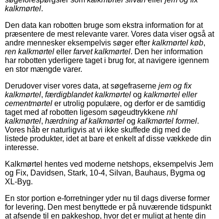
kalkmørtel
.
Den data kan robotten bruge som ekstra information for at
præsentere de mest relevante varer. Vores data viser også at
andre mennesker eksempelvis søger efter
kalkmørtel køb
,
ren kalkmørtel
eller
farvet kalkmørtel
. Den her information
har robotten yderligere taget i brug for, at navigere igennem
en stor mængde varer.
Derudover viser vores data, at søgefraserne
jem og fix
kalkmørtel
,
færdigblandet kalkmørtel
og
kalkmørtel eller
cementmørtel
er utrolig populære, og derfor er de samtidig
taget med af robotten ligesom søgeudtrykkene
nhl
kalkmørtel
,
hærdning af kalkmørtel
og
kalkmørtel formel
.
Vores håb er naturligvis at vi ikke skuffede dig med de
listede produkter, idet at bare et enkelt af disse vækkede din
interesse.
Kalkmørtel hentes ved moderne netshops, eksempelvis Jem
og Fix, Davidsen, Stark, 10-4, Silvan, Bauhaus, Bygma og
XL-Byg.
En stor portion e-forretninger yder nu til dags diverse former
for levering. Den mest benyttede er på nuværende tidspunkt
at afsende til en pakkeshop, hvor det er muligt at hente din