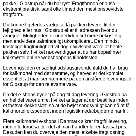
pakke i Glostrup når du har lyst. Fragtformen er altså
ekstremt praktisk, samt ofte tilmed den mest prisbevidste
fragtform.
Du kunne ligeledes vælge at få pakken leveret til din
lejlighed eller hus i Glostrup eller til adressen hvor du
arbejder. Muligheden er undertiden lidt mere bekostelig,
men endvidere ualmindeligt ukompliceret. Den mindst
kostelige fragtmulighed vil dog utvivlsomt være at hente
pakken selv, hvilket nødvendiggør at du har bopæl nær
kalkmørtel online webshoppens tilholdssted.
Leveringstiden er særligt udslagsgivende ifald du har brug
for kalkmørtel med det samme, og herved er det komplet
essentielt at man ser nærmere på den anslåede leveringstid
for Glostrup for den relevante vare.
En del e-shops byder på dag-til-dag levering i Glostrup på
en hel del varenumre, hvilket antager at der bestilles inden
et fastsat klokkeslæt, så at de højst sandsynligt kan nå at få
kalkmørtel ekspederet inden logistikmedarbejderne har fri.
Flere kalkmørtel e-shops i Danmark sikrer fragtfri levering,
men ofte forudsætter det at man handler for en fastsat pris.
Desuden kan du overveje den mest letkøbte fragtløsning,