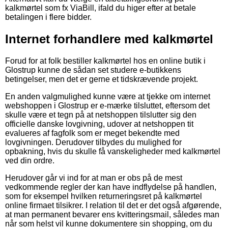
kalkmørtel som fx ViaBill, ifald du higer efter at betale
betalingen i flere bidder.
Internet forhandlere med kalkmørtel
Forud for at folk bestiller kalkmørtel hos en online butik i
Glostrup kunne de sådan set studere e-butikkens
betingelser, men det er gerne et tidskrævende projekt.
En anden valgmulighed kunne være at tjekke om internet
webshoppen i Glostrup er e-mærke tilsluttet, eftersom det
skulle være et tegn på at netshoppen tilslutter sig den
officielle danske lovgivning, udover at netshoppen tit
evalueres af fagfolk som er meget bekendte med
lovgivningen. Derudover tilbydes du mulighed for
opbakning, hvis du skulle få vanskeligheder med kalkmørtel
ved din ordre.
Herudover går vi ind for at man er obs på de mest
vedkommende regler der kan have indflydelse på handlen,
som for eksempel hvilken returneringsret på kalkmørtel
online firmaet tilsikrer. I relation til det er det også afgørende,
at man permanent bevarer ens kvitteringsmail, således man
når som helst vil kunne dokumentere sin shopping, om du