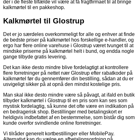
der i de fleste tilfælde vil være at få fragtfirmaet til at bringe
kalkmørtel til en pakkeshop.
Kalkmørtel til Glostrup
Det er jo særdeles overkommeligt for alle og enhver at finde
de bedste priser på kalkmørtel hos forskellige e-handler, og
ergo har flere online varehuse i Glostrup været tvunget til at
mindske priserne på kalkmørtel helt i bund, og endda nogle
gange tilbyde gratis levering.
Det kan ikke desto mindre blive fordelagtigt at kontrollere
flere forretninger på nettet nær Glostrup efter rabatkoder på
kalkmørtel før du gennemfører din bestilling, sådan at du er
usvigeligt sikker på at opnå den mindst kostelige pris.
Man skal ikke desto mindre være så påvagt, at ifald en butik
tilbyder kalkmørtel i Glostrup til en pris som kan ses som
mystisk fordelagtig, så kunne det ofte være en indikation på
en bedragerisk shop. Bestillinger med betalingskort er
heldigvis indbefattet af en bestemmelse, som bistår dig som
kunde overfor svindlende online forretninger.
Vi tilråder generelt kortbestillinger eller MobilePay.
Alternativt kan du vælge en afbetalingsordning på