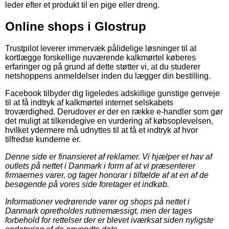
leder efter et produkt til en pige eller dreng.
Online shops i Glostrup
Trustpilot leverer immervæk pålidelige løsninger til at
kortlægge forskellige nuværende kalkmørtel køberes
erfaringer og på grund af dette støtter vi, at du studerer
netshoppens anmeldelser inden du lægger din bestilling.
Facebook tilbyder dig ligeledes adskillige gunstige genveje
til at få indtryk af kalkmørtel internet selskabets
troværdighed. Derudover er der en række e-handler som gør
det muligt at tilkendegive en vurdering af købsoplevelsen,
hvilket ydermere må udnyttes til at få et indtryk af hvor
tilfredse kunderne er.
Denne side er finansieret af reklamer. Vi hjælper et hav af
outlets på nettet i Danmark i form af at vi præsenterer
firmaernes varer, og tager honorar i tilfælde af at en af de
besøgende på vores side foretager et indkøb.
Informationer vedrørende varer og shops på nettet i
Danmark opretholdes rutinemæssigt, men der tages
forbehold for rettelser der er blevet iværksat siden nyligste