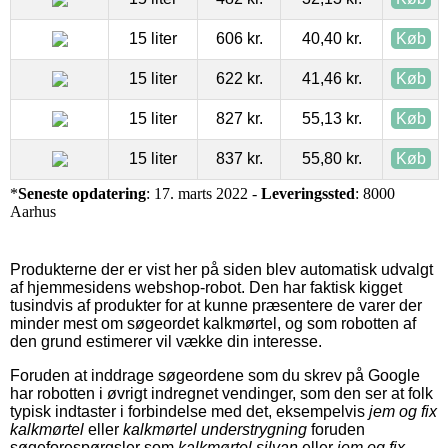
15 liter
606 kr.
40,40 kr.
Køb
15 liter
622 kr.
41,46 kr.
Køb
15 liter
827 kr.
55,13 kr.
Køb
15 liter
837 kr.
55,80 kr.
Køb
*
Seneste opdatering
: 17. marts 2022 -
Leveringssted
: 8000
Aarhus
Produkterne der er vist her på siden blev automatisk udvalgt
af hjemmesidens webshop-robot. Den har faktisk kigget
tusindvis af produkter for at kunne præsentere de varer der
minder mest om søgeordet kalkmørtel, og som robotten af
den grund estimerer vil vække din interesse.
Foruden at inddrage søgeordene som du skrev på Google
har robotten i øvrigt indregnet vendinger, som den ser at folk
typisk indtaster i forbindelse med det, eksempelvis
jem og fix
kalkmørtel
eller
kalkmørtel understrygning
foruden
søgeforespørgsler som
kalkmørtel silvan
eller
jem og fix