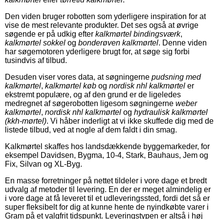
Den viden bruger robotten som yderligere inspiration for at
vise de mest relevante produkter. Det ses også at øvrige
søgende er på udkig efter
kalkmørtel bindingsværk
,
kalkmørtel sokkel
og
bonderøven kalkmørtel
. Denne viden
har søgemotoren yderligere brugt for, at søge sig forbi
tusindvis af tilbud.
Desuden viser vores data, at søgningerne
pudsning med
kalkmørtel
,
kalkmørtel køb
og
nordisk nhl kalkmørtel
er
ekstremt populære, og af den grund er de ligeledes
medregnet af søgerobotten ligesom søgningerne
weber
kalkmørtel
,
nordisk nhl kalkmørtel
og
hydraulisk kalkmørtel
(kkh-mørtel)
. Vi håber inderligt at vi ikke skuffede dig med de
listede tilbud, ved at nogle af dem faldt i din smag.
Kalkmørtel skaffes hos landsdækkende byggemarkeder, for
eksempel Davidsen, Bygma, 10-4, Stark, Bauhaus, Jem og
Fix, Silvan og XL-Byg.
En masse forretninger på nettet tildeler i vore dage et bredt
udvalg af metoder til levering. En der er meget almindelig er
i vore dage at få leveret til et udleveringssted, fordi det så er
super fleksibelt for dig at kunne hente de nyindkøbte varer i
Gram på et valgfrit tidspunkt. Leveringstypen er altså i høj