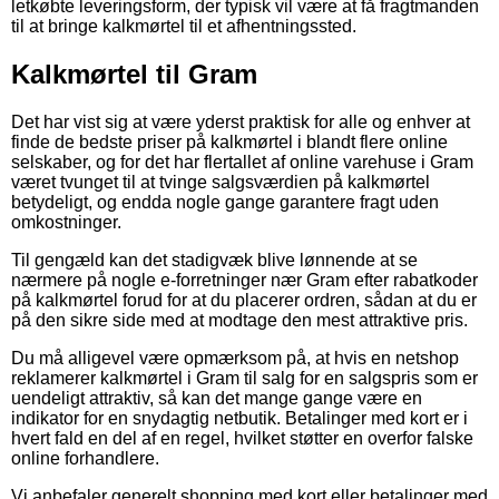
letkøbte leveringsform, der typisk vil være at få fragtmanden
til at bringe kalkmørtel til et afhentningssted.
Kalkmørtel til Gram
Det har vist sig at være yderst praktisk for alle og enhver at
finde de bedste priser på kalkmørtel i blandt flere online
selskaber, og for det har flertallet af online varehuse i Gram
været tvunget til at tvinge salgsværdien på kalkmørtel
betydeligt, og endda nogle gange garantere fragt uden
omkostninger.
Til gengæld kan det stadigvæk blive lønnende at se
nærmere på nogle e-forretninger nær Gram efter rabatkoder
på kalkmørtel forud for at du placerer ordren, sådan at du er
på den sikre side med at modtage den mest attraktive pris.
Du må alligevel være opmærksom på, at hvis en netshop
reklamerer kalkmørtel i Gram til salg for en salgspris som er
uendeligt attraktiv, så kan det mange gange være en
indikator for en snydagtig netbutik. Betalinger med kort er i
hvert fald en del af en regel, hvilket støtter en overfor falske
online forhandlere.
Vi anbefaler generelt shopping med kort eller betalinger med