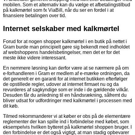
mobilen. Som et alternativ kan du vælge et afbetalingstilbud
på kalkmørtel som fx ViaBill, når du ser en fordel i at
finansiere betalingen over tid.
Internet selskaber med kalkmørtel
Forud for at nogen shopper kalkmørtel i en butik på nettet i
Gram burde man principielt gøre sig bekendt med indholdet
af webshoppens handelsbetingelser, men det er for det
meste ikke videre interessant.
En nemmere løsning kan derfor være at se nærmere på om
e-forhandleren i Gram er medlem af e-mærke ordningen, da
det generelt er en garanti for at internet butikken efterfølger
de opstillede regler, udover at internet firmaet nu og da
revurderes af sagkyndige som er inde i de gældende vilkår.
Desuden får du anledning til en håndsrækning, såfremt du
bliver udsat for udfordringer med kalkmørtel i processen med
dit køb.
Tilmed rekommanderer vi at køber er obs på de elementære
reglementer der kan spille ind i forbindelse med købet, som
eksempelvis hvilken bytteret på kalkmørtel shoppen bruger. I
den forbindelse er det også vigtigt, at man stadig opbevarer