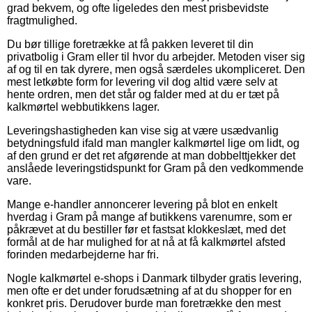
grad bekvem, og ofte ligeledes den mest prisbevidste
fragtmulighed.
Du bør tillige foretrække at få pakken leveret til din
privatbolig i Gram eller til hvor du arbejder. Metoden viser sig
af og til en tak dyrere, men også særdeles ukompliceret. Den
mest letkøbte form for levering vil dog altid være selv at
hente ordren, men det står og falder med at du er tæt på
kalkmørtel webbutikkens lager.
Leveringshastigheden kan vise sig at være usædvanlig
betydningsfuld ifald man mangler kalkmørtel lige om lidt, og
af den grund er det ret afgørende at man dobbelttjekker det
anslåede leveringstidspunkt for Gram på den vedkommende
vare.
Mange e-handler annoncerer levering på blot en enkelt
hverdag i Gram på mange af butikkens varenumre, som er
påkrævet at du bestiller før et fastsat klokkeslæt, med det
formål at de har mulighed for at nå at få kalkmørtel afsted
forinden medarbejderne har fri.
Nogle kalkmørtel e-shops i Danmark tilbyder gratis levering,
men ofte er det under forudsætning af at du shopper for en
konkret pris. Derudover burde man foretrække den mest