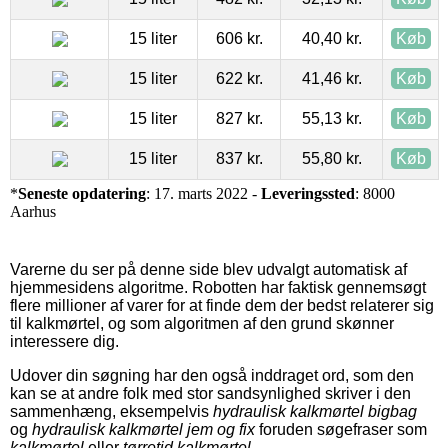
15 liter
606 kr.
40,40 kr.
Køb
15 liter
622 kr.
41,46 kr.
Køb
15 liter
827 kr.
55,13 kr.
Køb
15 liter
837 kr.
55,80 kr.
Køb
*
Seneste opdatering
: 17. marts 2022 -
Leveringssted
: 8000
Aarhus
Varerne du ser på denne side blev udvalgt automatisk af
hjemmesidens algoritme. Robotten har faktisk gennemsøgt
flere millioner af varer for at finde dem der bedst relaterer sig
til kalkmørtel, og som algoritmen af den grund skønner
interessere dig.
Udover din søgning har den også inddraget ord, som den
kan se at andre folk med stor sandsynlighed skriver i den
sammenhæng, eksempelvis
hydraulisk kalkmørtel bigbag
og
hydraulisk kalkmørtel jem og fix
foruden søgefraser som
kalkmørtel
eller
tørretid kalkmørtel
.