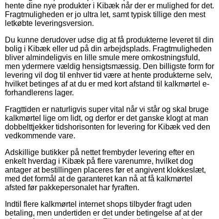
hente dine nye produkter i Kibæk når der er mulighed for det.
Fragtmuligheden er jo ultra let, samt typisk tillige den mest
letkøbte leveringsversion.
Du kunne derudover udse dig at få produkterne leveret til din
bolig i Kibæk eller ud på din arbejdsplads. Fragtmuligheden
bliver almindeligvis en lille smule mere omkostningsfuld,
men ydermere vældig hensigtsmæssig. Den billigste form for
levering vil dog til enhver tid være at hente produkterne selv,
hvilket betinges af at du er med kort afstand til kalkmørtel e-
forhandlerens lager.
Fragttiden er naturligvis super vital når vi står og skal bruge
kalkmørtel lige om lidt, og derfor er det ganske klogt at man
dobbelttjekker tidshorisonten for levering for Kibæk ved den
vedkommende vare.
Adskillige butikker på nettet frembyder levering efter en
enkelt hverdag i Kibæk på flere varenumre, hvilket dog
antager at bestillingen placeres før et angivent klokkeslæt,
med det formål at de garanteret kan nå at få kalkmørtel
afsted før pakkepersonalet har fyraften.
Indtil flere kalkmørtel internet shops tilbyder fragt uden
betaling, men undertiden er det under betingelse af at der