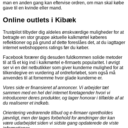
man en anden gang kan eftervise ordren, om man skal købe
gave til en kvinde eller mand.
Online outlets i Kibæk
Trustpilot tilbyder dig aldeles ønskværdige muligheder for at
betragte en stor gruppe aktuelle kalkmørtel køberes
reflektioner og på grund af dette foreslåes det, at du iagttager
internet webshoppens ratings før du køber.
Facebook forærer dig desuden fuldkommen solide metoder
til at få et kig ind i kalkmørtel e-firmaets popularitet. I øvrigt
ser vi en del netbutikker som giver kunderne mulighed for at
tilkendegive en vurdering af ordreforløbet, som også må
anvendes til at fornemme hvor glade kunderne er.
Vores side er finansieret af annoncer. Vi arbejder tæt
sammen med en hel del internet foretagender hvori vi
introducerer deres produkter, og tager honorar i tilfælde af at
du realiserer et indkøb.
Orientering vedrørende tilbud og e-firmaer opretholdes
jævnligt, men der tages forbehold for ændringer der kan
være udarbejdet siden vi sidste gang opdaterede de viste