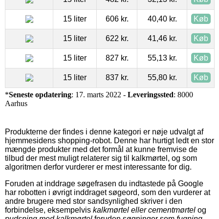
15 liter
606 kr.
40,40 kr.
Køb
15 liter
622 kr.
41,46 kr.
Køb
15 liter
827 kr.
55,13 kr.
Køb
15 liter
837 kr.
55,80 kr.
Køb
*
Seneste opdatering
: 17. marts 2022 -
Leveringssted
: 8000
Aarhus
Produkterne der findes i denne kategori er nøje udvalgt af
hjemmesidens shopping-robot. Denne har hurtigt ledt en stor
mængde produkter med det formål at kunne fremvise de
tilbud der mest muligt relaterer sig til kalkmørtel, og som
algoritmen derfor vurderer er mest interessante for dig.
Foruden at inddrage søgefrasen du indtastede på Google
har robotten i øvrigt inddraget søgeord, som den vurderer at
andre brugere med stor sandsynlighed skriver i den
forbindelse, eksempelvis
kalkmørtel eller cementmørtel
og
pudsning med kalkmørtel
foruden søgninger som
fugning