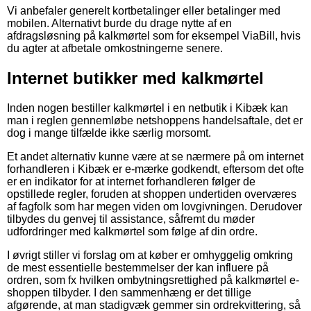
Vi anbefaler generelt kortbetalinger eller betalinger med
mobilen. Alternativt burde du drage nytte af en
afdragsløsning på kalkmørtel som for eksempel ViaBill, hvis
du agter at afbetale omkostningerne senere.
Internet butikker med kalkmørtel
Inden nogen bestiller kalkmørtel i en netbutik i Kibæk kan
man i reglen gennemløbe netshoppens handelsaftale, det er
dog i mange tilfælde ikke særlig morsomt.
Et andet alternativ kunne være at se nærmere på om internet
forhandleren i Kibæk er e-mærke godkendt, eftersom det ofte
er en indikator for at internet forhandleren følger de
opstillede regler, foruden at shoppen undertiden overværes
af fagfolk som har megen viden om lovgivningen. Derudover
tilbydes du genvej til assistance, såfremt du møder
udfordringer med kalkmørtel som følge af din ordre.
I øvrigt stiller vi forslag om at køber er omhyggelig omkring
de mest essentielle bestemmelser der kan influere på
ordren, som fx hvilken ombytningsrettighed på kalkmørtel e-
shoppen tilbyder. I den sammenhæng er det tillige
afgørende, at man stadigvæk gemmer sin ordrekvittering, så