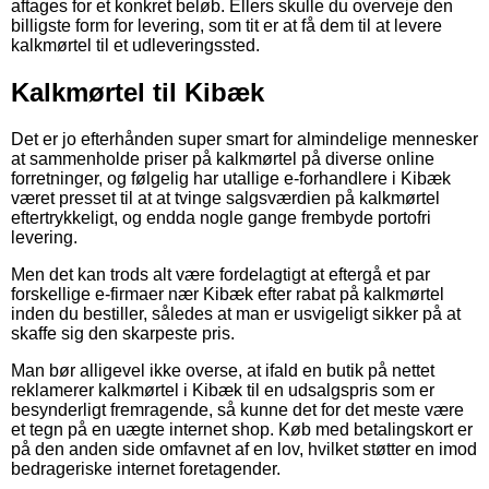
aftages for et konkret beløb. Ellers skulle du overveje den
billigste form for levering, som tit er at få dem til at levere
kalkmørtel til et udleveringssted.
Kalkmørtel til Kibæk
Det er jo efterhånden super smart for almindelige mennesker
at sammenholde priser på kalkmørtel på diverse online
forretninger, og følgelig har utallige e-forhandlere i Kibæk
været presset til at at tvinge salgsværdien på kalkmørtel
eftertrykkeligt, og endda nogle gange frembyde portofri
levering.
Men det kan trods alt være fordelagtigt at eftergå et par
forskellige e-firmaer nær Kibæk efter rabat på kalkmørtel
inden du bestiller, således at man er usvigeligt sikker på at
skaffe sig den skarpeste pris.
Man bør alligevel ikke overse, at ifald en butik på nettet
reklamerer kalkmørtel i Kibæk til en udsalgspris som er
besynderligt fremragende, så kunne det for det meste være
et tegn på en uægte internet shop. Køb med betalingskort er
på den anden side omfavnet af en lov, hvilket støtter en imod
bedrageriske internet foretagender.