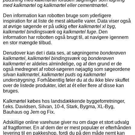
med kalkmørtel
og
kalkmørtel eller cementmørtel
.
Den information kan robotten bruge som yderligere
inspiration for at liste de mest aktuelle varer. Data viser også
at øvrige søgende er på udkig efter
kalkmørtel xl byg
,
kalkmørtel bindingsværk
og
kalkmørtel fuge
. Den
information har robotten også brugt til, at navigere igennem
en stor mængde tilbud.
Derudover kan det i data ses, at søgningerne
bonderøven
kalkmørtel
,
kalkmørtel bindingsværk
og
bonderøven
kalkmørtel
er aldeles almindelige, og af den grund er de
også medregnet af robot-søgeren nøjagtig som søgeordene
silvan kalkmørtel
,
kalkmørtel puds
og
kalkmørtel
understrygning
. Forhåbentlig føler du at du ikke blev skuffet
over de listede produkter, idet at ét eller flere af disse kan
bruges.
Kalkmørtel købes hos landsdækkende byggeforretninger,
f.eks. Davidsen, Silvan, 10-4, Stark, Bygma, XL-Byg,
Bauhaus og Jem og Fix.
Adskillige online varehuse giver nu om dage et stort udvalg
af fragtformer. En af dem der er mest populær er efterhånden
levering til en pakkeshop, fordi du på den måde nemt kan