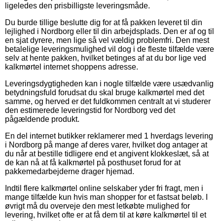
ligeledes den prisbilligste leveringsmåde.
Du burde tillige beslutte dig for at få pakken leveret til din
lejlighed i Nordborg eller til din arbejdsplads. Den er af og til
en sjat dyrere, men lige så vel vældig problemfri. Den mest
betalelige leveringsmulighed vil dog i de fleste tilfælde være
selv at hente pakken, hvilket betinges af at du bor lige ved
kalkmørtel internet shoppens adresse.
Leveringsdygtigheden kan i nogle tilfælde være usædvanlig
betydningsfuld forudsat du skal bruge kalkmørtel med det
samme, og herved er det fuldkommen centralt at vi studerer
den estimerede leveringstid for Nordborg ved det
pågældende produkt.
En del internet butikker reklamerer med 1 hverdags levering
i Nordborg på mange af deres varer, hvilket dog antager at
du når at bestille tidligere end et angivent klokkeslæt, så at
de kan nå at få kalkmørtel på posthuset forud for at
pakkemedarbejderne drager hjemad.
Indtil flere kalkmørtel online selskaber yder fri fragt, men i
mange tilfælde kun hvis man shopper for et fastsat beløb. I
øvrigt må du overveje den mest letkøbte mulighed for
levering, hvilket ofte er at få dem til at køre kalkmørtel til et