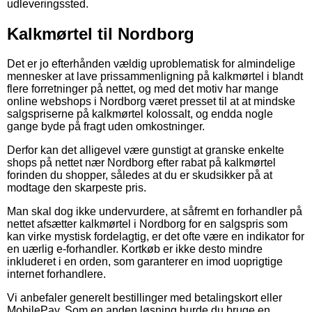
udleveringssted.
Kalkmørtel til Nordborg
Det er jo efterhånden vældig uproblematisk for almindelige
mennesker at lave prissammenligning på kalkmørtel i blandt
flere forretninger på nettet, og med det motiv har mange
online webshops i Nordborg været presset til at at mindske
salgspriserne på kalkmørtel kolossalt, og endda nogle
gange byde på fragt uden omkostninger.
Derfor kan det alligevel være gunstigt at granske enkelte
shops på nettet nær Nordborg efter rabat på kalkmørtel
forinden du shopper, således at du er skudsikker på at
modtage den skarpeste pris.
Man skal dog ikke undervurdere, at såfremt en forhandler på
nettet afsætter kalkmørtel i Nordborg for en salgspris som
kan virke mystisk fordelagtig, er det ofte være en indikator for
en uærlig e-forhandler. Kortkøb er ikke desto mindre
inkluderet i en orden, som garanterer en imod uoprigtige
internet forhandlere.
Vi anbefaler generelt bestillinger med betalingskort eller
MobilePay. Som en anden løsning burde du bruge en