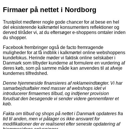
Firmaer på nettet i Nordborg
Trustpilot medfører nogle gode chancer for at bese en hel
del eksisterende kalkmørtel konsumenters reflektioner og
derved tilråder vi, at du eftersøger e-shoppens omtaler inden
du shopper.
Facebook frembringer også de facto fremragende
muligheder for at få indblik i kalkmørtel online webshoppens
kundefokus. Herinde møder vi faktisk online selskaber i
Danmark som tilbyder kunderne at formulere en vurdering af
deres køb, som på samme måde kan anvendes til at afveje
kundernes tilfredshed.
Denne hjemmeside finansieres af reklameindtægter. Vi har
samarbejdsaftaler med masser af webshops idet vi
introducerer firmaernes tilbud, og indtjener provision
forudsat den besøgende vi sender videre gennemfører et
køb.
Fakta om tilbud og shops på nettet i Danmark opdateres fra
tid til anden, men vi påtager os ikke ansvaret for
modifikationer der er realiseret efter seneste opdatering af