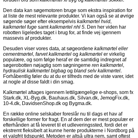
Den data kan søgemotoren bruge som ekstra inspiration for
at liste de mest relevante produkter. Vi kan også se at øvrige
søgende søger efter eksempelvis
kalkmørtel hvid
,
kalkmørtel fuge
samt
kalkmørtel nhl 5
. Den her viden har
robotten ligeledes taget i brug for, at finde vej igennem
massevis af produkter.
Desuden viser vores data, at søgeordene
kalkmørtel eller
cementmørtel
,
farvet kalkmørtel
og
kalkmørtel
er virkelig
populære, og som følge heraf er de samtidig indregnet af
søgerobotten nøjagtig som søgningerne
ren kalkmørtel
,
hydraulisk kalkmørtel bigbag
og
bland selv kalkmørtel
.
Forhåbentlig føler du at du er tilfreds med de viste varer, idet
at nogle af disse faldt i din smag.
Kalkmørtel aftages igennem lettilgængelige e-shops, som fx
Stark.dk, XL-Byg.dk, Bauhaus.dk, Silvan.dk, JemogFix.dk,
10-4.dk, DavidsenShop.dk og Bygma.dk.
En række online selskaber foreslår nu til dags et hav af
forskellige former for fragt. En af dem der er mest populær er
efterhånden at få leveret til et udleveringssted, fordi det er
ekstremt fleksibelt at kunne hente produkterne i Nordborg på
et valgfrit tidspunkt. Metoden er altså ultra nem, samt oftest