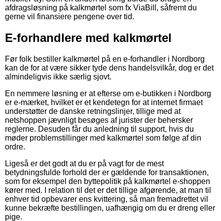
afdragsløsning på kalkmørtel som fx ViaBill, såfremt du
gerne vil finansiere pengene over tid.
E-forhandlere med kalkmørtel
Før folk bestiller kalkmørtel på en e-forhandler i Nordborg
kan de for at være sikker tyde dens handelsvilkår, dog er det
almindeligvis ikke særlig sjovt.
En nemmere løsning er at efterse om e-butikken i Nordborg
er e-mærket, hvilket er et kendetegn for at internet firmaet
understøtter de danske retningslinjer, tillige med at
netshoppen jævnligt besøges af jurister der behersker
reglerne. Desuden får du anledning til support, hvis du
møder problemstillinger med kalkmørtel som følge af din
ordre.
Ligeså er det godt at du er på vagt for de mest
betydningsfulde forhold der er gældende for transaktionen,
som for eksempel den byttepolitik på kalkmørtel e-shoppen
kører med. I relation til det er det tillige afgørende, at man til
enhver tid opbevarer ens kvittering, så man fremadrettet vil
kunne bekræfte bestillingen, uafhængig om du er dreng eller
pige.