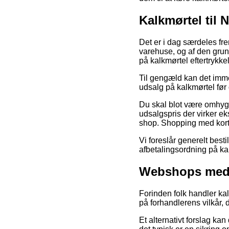
Kalkmørtel til 
Det er i dag særdeles fre
varehuse, og af den grund
på kalkmørtel eftertrykk
Til gengæld kan det imme
udsalg på kalkmørtel før 
Du skal blot være omhygg
udsalgspris der virker e
shop. Shopping med kort e
Vi foreslår generelt bes
afbetalingsordning på kal
Webshops med 
Forinden folk handler kal
på forhandlerens vilkår, 
Et alternativt forslag ka