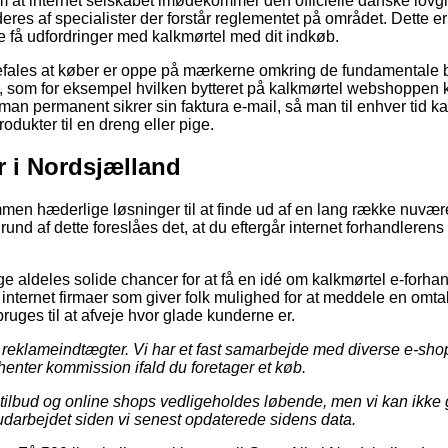
om at internet selskabet imødekommer den officielle danske lovgi
ideres af specialister der forstår reglementet på området. Dette er
le få udfordringer med kalkmørtel med dit indkøb.
efales at køber er oppe på mærkerne omkring de fundamentale b
n, som for eksempel hvilken bytteret på kalkmørtel webshoppen 
 man permanent sikrer sin faktura e-mail, så man til enhver tid k
odukter til en dreng eller pige.
r i Nordsjælland
ommen hæderlige løsninger til at finde ud af en lang række nuvæ
nd af dette foreslåes det, at du eftergår internet forhandlerens
e aldeles solide chancer for at få en idé om kalkmørtel e-forha
nternet firmaer som giver folk mulighed for at meddele en omta
bruges til at afveje hvor glade kunderne er.
f reklameindtægter. Vi har et fast samarbejde med diverse e-sh
henter kommission ifald du foretager et køb.
ilbud og online shops vedligeholdes løbende, men vi kan ikke 
 udarbejdet siden vi senest opdaterede sidens data.