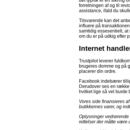
det typisk er en sikring 
forretningen af og til rev
assistance, ifald du skul
Tilsvarende kan det anb
influere på transaktione
samtidig essesentielt, at
om du er på udkig efter pr
Internet handle
Trustpilot leverer fuldk
brugeres domme og på gru
placerer din ordre.
Facebook indebærer tillig
Derudover ses en række i
hvilket lige så vel burde 
Vores side finansieres a
butikkernes varer, og ind
Oplysninger vedrørende t
rettelser der måtte være