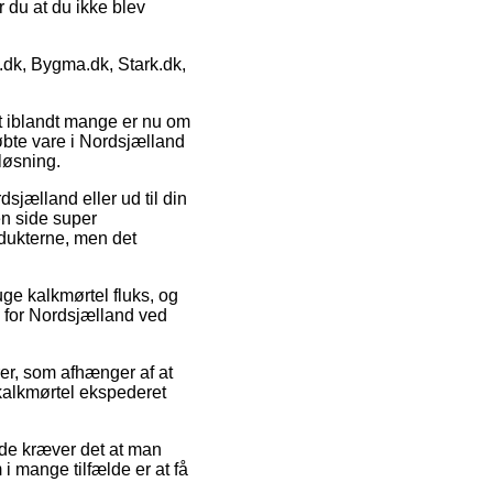
r du at du ikke blev
dk, Bygma.dk, Stark.dk,
it iblandt mange er nu om
købte vare i Nordsjælland
tløsning.
dsjælland eller ud til din
en side super
odukterne, men det
uge kalkmørtel fluks, og
 for Nordsjælland ved
er, som afhænger af at
 kalkmørtel ekspederet
ælde kræver det at man
 i mange tilfælde er at få