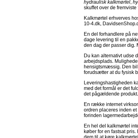
hydraulisk kalkmørtel
,
hy
skuffet over de fremviste 
Kalkmørtel erhverves ho
10-4.dk, DavidsenShop.
En del forhandlere på net
dage levering til en pakk
den dag der passer dig. M
Du kan alternativt udse di
arbejdsplads. Muligheden
hensigtsmæssig. Den bill
forudsætter at du fysisk b
Leveringshastigheden kan 
med det formål er det fu
det pågældende produkt
En række internet virkso
ordren placeres inden et
forinden lagermedarbejd
En hel del kalkmørtel int
køber for en fastsat pris
dem til at køre kalkmørtel