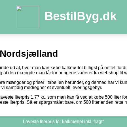
BestilByg.dk
 Nordsjælland
 finde ud af, hvor man kan købe kalkmørtel billigst på nettet, for
 og at den mængde man får for pengene varierer fra webshop til
otere mængder og priser i tabellen herunder, og dermed har vi k
or vi samtidig medregner et eventuelt leveringsgebyr.
aveste literpris 1,77 kr., som man kan få ved at købe 500 liter fo
este literpris. Så er spørgsmålet bare, om 500 liter er den rett
Laveste literpris for kalkmørtel inkl. fragt*