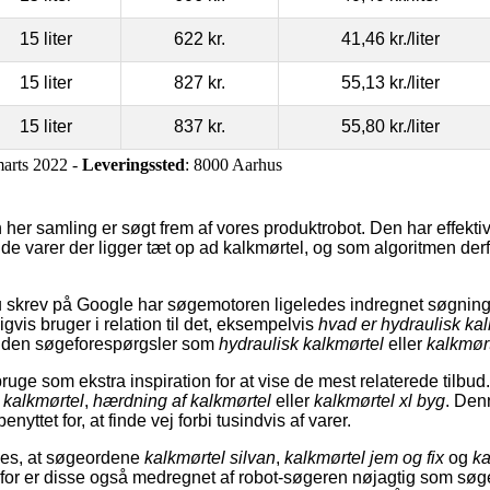
15 liter
622 kr.
41,46 kr.
/liter
15 liter
827 kr.
55,13 kr.
/liter
15 liter
837 kr.
55,80 kr.
/liter
marts 2022 -
Leveringssted
: 8000 Aarhus
 her samling er søgt frem af vores produktrobot. Den har effekt
af de varer der ligger tæt op ad kalkmørtel, og som algoritmen der
 skrev på Google har søgemotoren ligeledes indregnet søgninge
vis bruger i relation til det, eksempelvis
hvad er hydraulisk ka
uden søgeforespørgsler som
hydraulisk kalkmørtel
eller
kalkmørt
uge som ekstra inspiration for at vise de mest relaterede tilbud
d kalkmørtel
,
hærdning af kalkmørtel
eller
kalkmørtel xl byg
. Den
yttet for, at finde vej forbi tusindvis af varer.
ses, at søgeordene
kalkmørtel silvan
,
kalkmørtel jem og fix
og
ka
rfor er disse også medregnet af robot-søgeren nøjagtig som sø