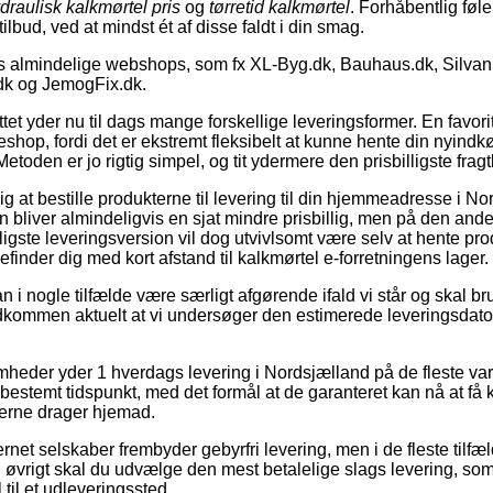
draulisk kalkmørtel pris
og
tørretid kalkmørtel
. Forhåbentlig føle
tilbud, ved at mindst ét af disse faldt i din smag.
s almindelige webshops, som fx XL-Byg.dk, Bauhaus.dk, Silvan.
dk og JemogFix.dk.
tet yder nu til dags mange forskellige leveringsformer. En favor
eshop, fordi det er ekstremt fleksibelt at kunne hente din nyind
etoden er jo rigtig simpel, og tit ydermere den prisbilligste frag
g at bestille produkterne til levering til din hjemmeadresse i Nor
 bliver almindeligvis en sjat mindre prisbillig, men på den and
igste leveringsversion vil dog utvivlsomt være selv at hente pr
efinder dig med kort afstand til kalkmørtel e-forretningens lager.
i nogle tilfælde være særligt afgørende ifald vi står og skal br
ldkommen aktuelt at vi undersøger den estimerede leveringsdato
.
mheder yder 1 hverdags levering i Nordsjælland på de fleste var
 bestemt tidspunkt, med det formål at de garanteret kan nå at få
erne drager hjemad.
ernet selskaber frembyder gebyrfri levering, men i de fleste tilf
. I øvrigt skal du udvælge den mest betalelige slags levering, som
 til et udleveringssted.