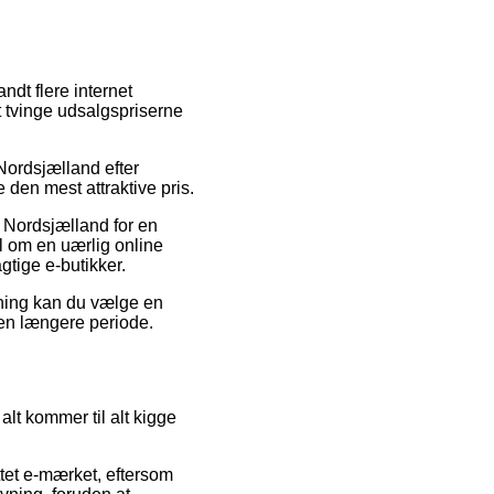
ndt flere internet
t tvinge udsalgspriserne
Nordsjælland efter
 den mest attraktive pris.
i Nordsjælland for en
l om en uærlig online
gtige e-butikker.
sning kan du vælge en
r en længere periode.
alt kommer til alt kigge
ttet e-mærket, eftersom