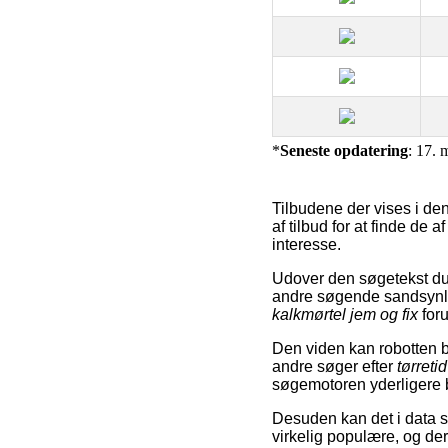
*
Seneste opdatering
: 17. 
Tilbudene der vises i den
af tilbud for at finde de 
interesse.
Udover den søgetekst du
andre søgende sandsynlig
kalkmørtel jem og fix
for
Den viden kan robotten br
andre søger efter
tørreti
søgemotoren yderligere ben
Desuden kan det i data 
virkelig populære, og de