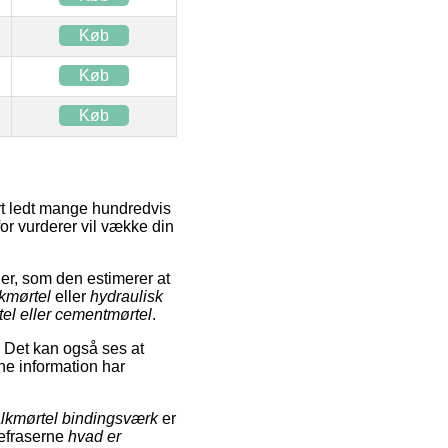
Køb
Køb
Køb
ivt ledt mange hundredvis
for vurderer vil vække din
r, som den estimerer at
lkmørtel
eller
hydraulisk
el eller cementmørtel
.
. Det kan også ses at
ne information har
lkmørtel bindingsværk
er
gefraserne
hvad er