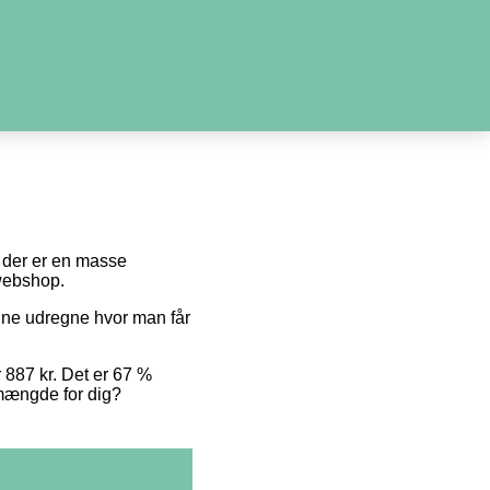
di der er en masse
 webshop.
unne udregne hvor man får
r 887 kr. Det er 67 %
e mængde for dig?