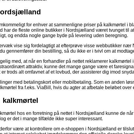
Nordsjælland
mkommeligt for enhver at sammenligne priser på kalkmørtel i bla
 har de fleste online butikker i Nordsjælland været tvunget til a
eligt, og endda nogle gange byde på levering uden beregning.
rvæk vise sig fordelagtigt at efterprøve visse webbutikker nær 
du gennemfører din bestilling, så du ikke er i tvivl om at modtage
elig med, at når en forhandler på nettet reklamerer kalkmørtel 
kstraordinært attraktiv, kunne det mange gange være et faresigna
r trods alt omfavnet af et lovbud, der assisterer dig imod snyda
tillinger med betalingskort eller mobilbetaling. Som en anden lø
kmørtel fra f.eks. ViaBill, hvis du agter at afbetale beløbet ove
kalkmørtel
kmørtel hos en forretning på nettet i Nordsjælland kunne de når 
dog er det i mange tilfælde ikke super interessant.
n derfor være at kontrollere om e-shoppen i Nordsjælland er tilslu