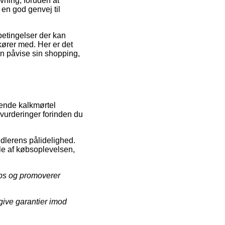
vning, foruden at
 en god genvej til
etingelser der kan
kører med. Her er det
an påvise sin shopping,
rende kalkmørtel
 vurderinger forinden du
ndlerens pålidelighed.
le af købsoplevelsen,
ops og promoverer
give garantier imod