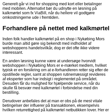
Generelt går vi ind for shopping med kort eller betalinger
med mobilen. Alternativt bør du udnytte en løsning på
kalkmørtel som fx ViaBill, når du hellere vil godtgøre
omkostningerne ude i fremtiden.
Forhandlere på nettet med kalkmørtel
Inden folk handler kalkmørtel på en shop i Nykøbing Mors
burde man altid gøre sig bekendt med indholdet af
webshoppens handelsvilkår, dog er det ofte ikke videre
interessant.
En anden løsning kunne være at undersøge hvorvidt
webshoppen i Nykøbing Mors er e-mærket medlem, hvilket
typisk er en forsikring om at e-forhandleren retter sig efter de
opstillede regler, samt at shoppen rutinemæssigt revideres
af eksperter som har indsigt i reglementet på området.
Desuden får du mulighed for hjælpende service, når du
skulle få besvær med kalkmørtel i forbindelse med din
bestilling.
Derudover anbefales det at man er obs på de mest vitale
betingelser der influerer på transaktionen, eksempelvis
hvilken returrettighed på kalkmørtel netbutikken lover. Her er