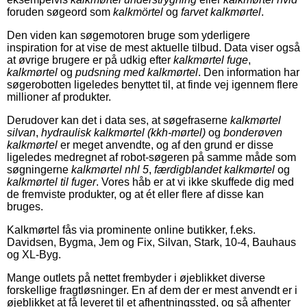
foruden søgeord som
kalkmörtel
og
farvet kalkmørtel
.
Den viden kan søgemotoren bruge som yderligere
inspiration for at vise de mest aktuelle tilbud. Data viser også
at øvrige brugere er på udkig efter
kalkmørtel fuge
,
kalkmørtel
og
pudsning med kalkmørtel
. Den information har
søgerobotten ligeledes benyttet til, at finde vej igennem flere
millioner af produkter.
Derudover kan det i data ses, at søgefraserne
kalkmørtel
silvan
,
hydraulisk kalkmørtel (kkh-mørtel)
og
bonderøven
kalkmørtel
er meget anvendte, og af den grund er disse
ligeledes medregnet af robot-søgeren på samme måde som
søgningerne
kalkmørtel nhl 5
,
færdigblandet kalkmørtel
og
kalkmørtel til fuger
. Vores håb er at vi ikke skuffede dig med
de fremviste produkter, og at ét eller flere af disse kan
bruges.
Kalkmørtel fås via prominente online butikker, f.eks.
Davidsen, Bygma, Jem og Fix, Silvan, Stark, 10-4, Bauhaus
og XL-Byg.
Mange outlets på nettet frembyder i øjeblikket diverse
forskellige fragtløsninger. En af dem der er mest anvendt er i
øjeblikket at få leveret til et afhentningssted, og så afhenter