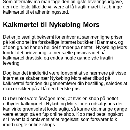
Som alternativ må man tage den billigste leveringsudgave,
der i de fleste tilfælde vil være at få fragtfirmaet til at bringe
kalkmørtel til et afhentningssted.
Kalkmørtel til Nykøbing Mors
Det er jo særligt bekvemt for enhver at sammenligne priser
på kalkmørtel fra forskellige internet butikker i Danmark, og
af den grund har en hel del firmaer på nettet i Nykøbing Mors
fundet det nødvendigt at nedsætte prisniveauet på
kalkmørtel drastisk, og endda nogle gange yde fragtfri
levering.
Dog kan det imidlertid være lønsomt at se nærmere på visse
internet selskaber nær Nykøbing Mors efter tilbud på
kalkmørtel forinden du gennemfører din bestilling, således at
man er sikker på at få den bedste pris.
Du bør blot være årvågen med, at hvis en shop på nettet
udbyder kalkmørtel i Nykøbing Mors for en udsalgspris der
kan virke grænseløst fordelagtig, så kunne det mange gange
være et tegn på en fup online shop. Køb med betalingskort
er i hvert fald omfavnet af et regelsæt, som forsvarer folk
imod uægte online shops.