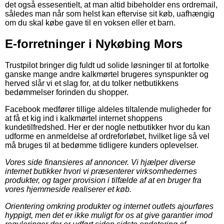
det også essesentielt, at man altid bibeholder ens ordremail,
således man når som helst kan eftervise sit køb, uafhængig
om du skal købe gave til en voksen eller et barn.
E-forretninger i Nykøbing Mors
Trustpilot bringer dig fuldt ud solide løsninger til at fortolke
ganske mange andre kalkmørtel brugeres synspunkter og
herved slår vi et slag for, at du tolker netbutikkens
bedømmelser forinden du shopper.
Facebook medfører tillige aldeles tiltalende muligheder for
at få et kig ind i kalkmørtel internet shoppens
kundetilfredshed. Her er der nogle netbutikker hvor du kan
udforme en anmeldelse af ordreforløbet, hvilket lige så vel
må bruges til at bedømme tidligere kunders oplevelser.
Vores side finansieres af annoncer. Vi hjælper diverse
internet butikker hvori vi præsenterer virksomhedernes
produkter, og tager provision i tilfælde af at en bruger fra
vores hjemmeside realiserer et køb.
Orientering omkring produkter og internet outlets ajourføres
hyppigt, men det er ikke muligt for os at give garantier imod