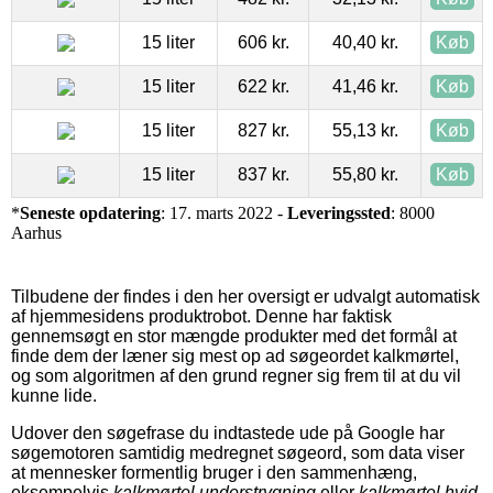
15 liter
606 kr.
40,40 kr.
Køb
15 liter
622 kr.
41,46 kr.
Køb
15 liter
827 kr.
55,13 kr.
Køb
15 liter
837 kr.
55,80 kr.
Køb
*
Seneste opdatering
: 17. marts 2022 -
Leveringssted
: 8000
Aarhus
Tilbudene der findes i den her oversigt er udvalgt automatisk
af hjemmesidens produktrobot. Denne har faktisk
gennemsøgt en stor mængde produkter med det formål at
finde dem der læner sig mest op ad søgeordet kalkmørtel,
og som algoritmen af den grund regner sig frem til at du vil
kunne lide.
Udover den søgefrase du indtastede ude på Google har
søgemotoren samtidig medregnet søgeord, som data viser
at mennesker formentlig bruger i den sammenhæng,
eksempelvis
kalkmørtel understrygning
eller
kalkmørtel hvid