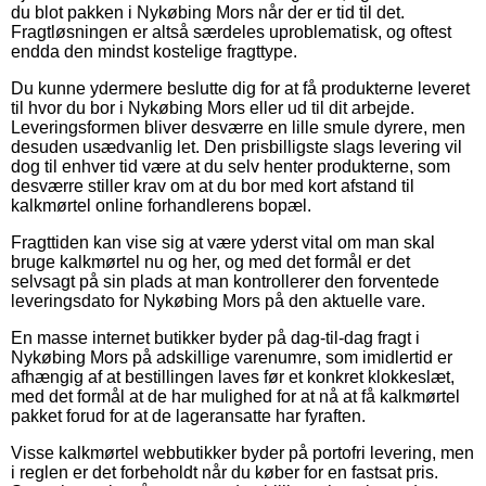
du blot pakken i Nykøbing Mors når der er tid til det.
Fragtløsningen er altså særdeles uproblematisk, og oftest
endda den mindst kostelige fragttype.
Du kunne ydermere beslutte dig for at få produkterne leveret
til hvor du bor i Nykøbing Mors eller ud til dit arbejde.
Leveringsformen bliver desværre en lille smule dyrere, men
desuden usædvanlig let. Den prisbilligste slags levering vil
dog til enhver tid være at du selv henter produkterne, som
desværre stiller krav om at du bor med kort afstand til
kalkmørtel online forhandlerens bopæl.
Fragttiden kan vise sig at være yderst vital om man skal
bruge kalkmørtel nu og her, og med det formål er det
selvsagt på sin plads at man kontrollerer den forventede
leveringsdato for Nykøbing Mors på den aktuelle vare.
En masse internet butikker byder på dag-til-dag fragt i
Nykøbing Mors på adskillige varenumre, som imidlertid er
afhængig af at bestillingen laves før et konkret klokkeslæt,
med det formål at de har mulighed for at nå at få kalkmørtel
pakket forud for at de lageransatte har fyraften.
Visse kalkmørtel webbutikker byder på portofri levering, men
i reglen er det forbeholdt når du køber for en fastsat pris.