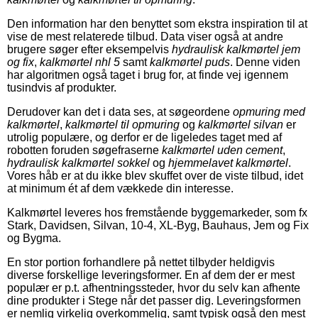
Den information har den benyttet som ekstra inspiration til at
vise de mest relaterede tilbud. Data viser også at andre
brugere søger efter eksempelvis
hydraulisk kalkmørtel jem
og fix
,
kalkmørtel nhl 5
samt
kalkmørtel puds
. Denne viden
har algoritmen også taget i brug for, at finde vej igennem
tusindvis af produkter.
Derudover kan det i data ses, at søgeordene
opmuring med
kalkmørtel
,
kalkmørtel til opmuring
og
kalkmørtel silvan
er
utrolig populære, og derfor er de ligeledes taget med af
robotten foruden søgefraserne
kalkmørtel uden cement
,
hydraulisk kalkmørtel sokkel
og
hjemmelavet kalkmørtel
.
Vores håb er at du ikke blev skuffet over de viste tilbud, idet
at minimum ét af dem vækkede din interesse.
Kalkmørtel leveres hos fremstående byggemarkeder, som fx
Stark, Davidsen, Silvan, 10-4, XL-Byg, Bauhaus, Jem og Fix
og Bygma.
En stor portion forhandlere på nettet tilbyder heldigvis
diverse forskellige leveringsformer. En af dem der er mest
populær er p.t. afhentningssteder, hvor du selv kan afhente
dine produkter i Stege når det passer dig. Leveringsformen
er nemlig virkelig overkommelig, samt typisk også den mest