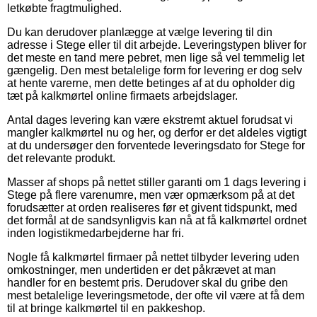
letkøbte fragtmulighed.
Du kan derudover planlægge at vælge levering til din
adresse i Stege eller til dit arbejde. Leveringstypen bliver for
det meste en tand mere pebret, men lige så vel temmelig let
gængelig. Den mest betalelige form for levering er dog selv
at hente varerne, men dette betinges af at du opholder dig
tæt på kalkmørtel online firmaets arbejdslager.
Antal dages levering kan være ekstremt aktuel forudsat vi
mangler kalkmørtel nu og her, og derfor er det aldeles vigtigt
at du undersøger den forventede leveringsdato for Stege for
det relevante produkt.
Masser af shops på nettet stiller garanti om 1 dags levering i
Stege på flere varenumre, men vær opmærksom på at det
forudsætter at orden realiseres før et givent tidspunkt, med
det formål at de sandsynligvis kan nå at få kalkmørtel ordnet
inden logistikmedarbejderne har fri.
Nogle få kalkmørtel firmaer på nettet tilbyder levering uden
omkostninger, men undertiden er det påkrævet at man
handler for en bestemt pris. Derudover skal du gribe den
mest betalelige leveringsmetode, der ofte vil være at få dem
til at bringe kalkmørtel til en pakkeshop.