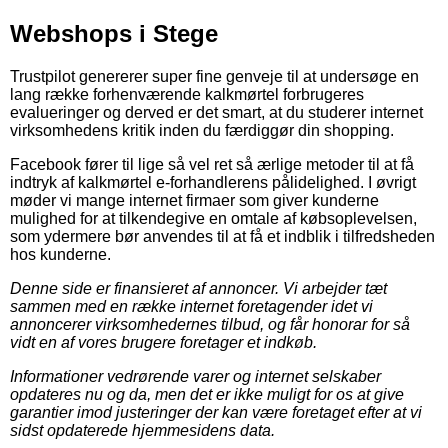
Webshops i Stege
Trustpilot genererer super fine genveje til at undersøge en
lang række forhenværende kalkmørtel forbrugeres
evalueringer og derved er det smart, at du studerer internet
virksomhedens kritik inden du færdiggør din shopping.
Facebook fører til lige så vel ret så ærlige metoder til at få
indtryk af kalkmørtel e-forhandlerens pålidelighed. I øvrigt
møder vi mange internet firmaer som giver kunderne
mulighed for at tilkendegive en omtale af købsoplevelsen,
som ydermere bør anvendes til at få et indblik i tilfredsheden
hos kunderne.
Denne side er finansieret af annoncer. Vi arbejder tæt
sammen med en række internet foretagender idet vi
annoncerer virksomhedernes tilbud, og får honorar for så
vidt en af vores brugere foretager et indkøb.
Informationer vedrørende varer og internet selskaber
opdateres nu og da, men det er ikke muligt for os at give
garantier imod justeringer der kan være foretaget efter at vi
sidst opdaterede hjemmesidens data.