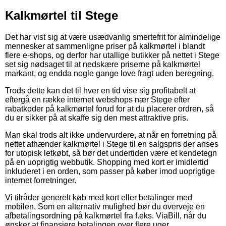
Kalkmørtel til Stege
Det har vist sig at være usædvanlig smertefrit for almindelige
mennesker at sammenligne priser på kalkmørtel i blandt
flere e-shops, og derfor har utallige butikker på nettet i Stege
set sig nødsaget til at nedskære priserne på kalkmørtel
markant, og endda nogle gange love fragt uden beregning.
Trods dette kan det til hver en tid vise sig profitabelt at
eftergå en række internet webshops nær Stege efter
rabatkoder på kalkmørtel forud for at du placerer ordren, så
du er sikker på at skaffe sig den mest attraktive pris.
Man skal trods alt ikke undervurdere, at når en forretning på
nettet afhænder kalkmørtel i Stege til en salgspris der anses
for utopisk letkøbt, så bør det undertiden være et kendetegn
på en uoprigtig webbutik. Shopping med kort er imidlertid
inkluderet i en orden, som passer på køber imod uoprigtige
internet forretninger.
Vi tilråder generelt køb med kort eller betalinger med
mobilen. Som en alternativ mulighed bør du overveje en
afbetalingsordning på kalkmørtel fra f.eks. ViaBill, når du
ønsker at finansiere betalingen over flere uger.