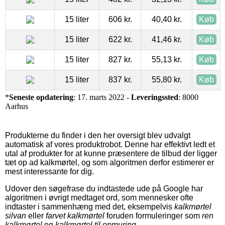
15 liter
606 kr.
40,40 kr.
Køb
15 liter
622 kr.
41,46 kr.
Køb
15 liter
827 kr.
55,13 kr.
Køb
15 liter
837 kr.
55,80 kr.
Køb
*
Seneste opdatering
: 17. marts 2022 -
Leveringssted
: 8000
Aarhus
Produkterne du finder i den her oversigt blev udvalgt
automatisk af vores produktrobot. Denne har effektivt ledt et
utal af produkter for at kunne præsentere de tilbud der ligger
tæt op ad kalkmørtel, og som algoritmen derfor estimerer er
mest interessante for dig.
Udover den søgefrase du indtastede ude på Google har
algoritmen i øvrigt medtaget ord, som mennesker ofte
indtaster i sammenhæng med det, eksempelvis
kalkmørtel
silvan
eller
farvet kalkmørtel
foruden formuleringer som
ren
kalkmørtel
og
kalkmørtel til opmuring
.