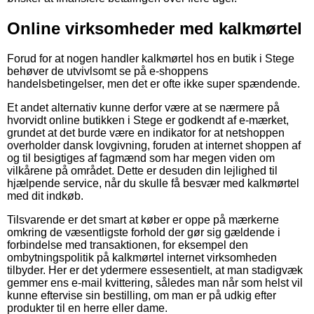
Online virksomheder med kalkmørtel
Forud for at nogen handler kalkmørtel hos en butik i Stege
behøver de utvivlsomt se på e-shoppens
handelsbetingelser, men det er ofte ikke super spændende.
Et andet alternativ kunne derfor være at se nærmere på
hvorvidt online butikken i Stege er godkendt af e-mærket,
grundet at det burde være en indikator for at netshoppen
overholder dansk lovgivning, foruden at internet shoppen af
og til besigtiges af fagmænd som har megen viden om
vilkårene på området. Dette er desuden din lejlighed til
hjælpende service, når du skulle få besvær med kalkmørtel
med dit indkøb.
Tilsvarende er det smart at køber er oppe på mærkerne
omkring de væsentligste forhold der gør sig gældende i
forbindelse med transaktionen, for eksempel den
ombytningspolitik på kalkmørtel internet virksomheden
tilbyder. Her er det ydermere essesentielt, at man stadigvæk
gemmer ens e-mail kvittering, således man når som helst vil
kunne eftervise sin bestilling, om man er på udkig efter
produkter til en herre eller dame.