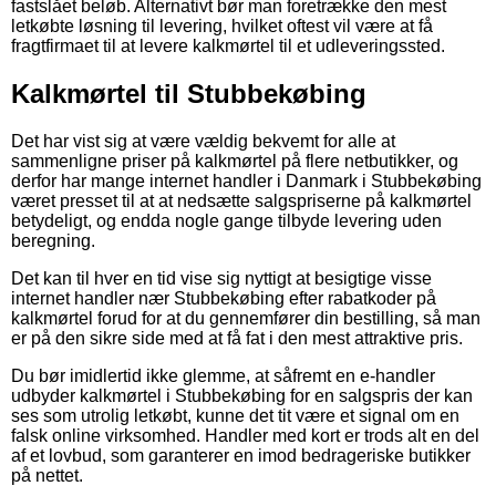
fastslået beløb. Alternativt bør man foretrække den mest
letkøbte løsning til levering, hvilket oftest vil være at få
fragtfirmaet til at levere kalkmørtel til et udleveringssted.
Kalkmørtel til Stubbekøbing
Det har vist sig at være vældig bekvemt for alle at
sammenligne priser på kalkmørtel på flere netbutikker, og
derfor har mange internet handler i Danmark i Stubbekøbing
været presset til at at nedsætte salgspriserne på kalkmørtel
betydeligt, og endda nogle gange tilbyde levering uden
beregning.
Det kan til hver en tid vise sig nyttigt at besigtige visse
internet handler nær Stubbekøbing efter rabatkoder på
kalkmørtel forud for at du gennemfører din bestilling, så man
er på den sikre side med at få fat i den mest attraktive pris.
Du bør imidlertid ikke glemme, at såfremt en e-handler
udbyder kalkmørtel i Stubbekøbing for en salgspris der kan
ses som utrolig letkøbt, kunne det tit være et signal om en
falsk online virksomhed. Handler med kort er trods alt en del
af et lovbud, som garanterer en imod bedrageriske butikker
på nettet.