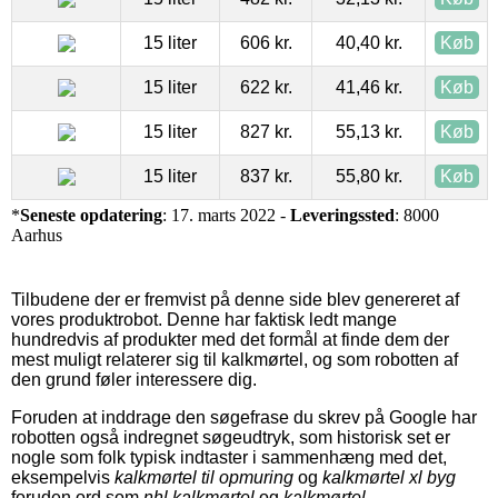
15 liter
606 kr.
40,40 kr.
Køb
15 liter
622 kr.
41,46 kr.
Køb
15 liter
827 kr.
55,13 kr.
Køb
15 liter
837 kr.
55,80 kr.
Køb
*
Seneste opdatering
: 17. marts 2022 -
Leveringssted
: 8000
Aarhus
Tilbudene der er fremvist på denne side blev genereret af
vores produktrobot. Denne har faktisk ledt mange
hundredvis af produkter med det formål at finde dem der
mest muligt relaterer sig til kalkmørtel, og som robotten af
den grund føler interessere dig.
Foruden at inddrage den søgefrase du skrev på Google har
robotten også indregnet søgeudtryk, som historisk set er
nogle som folk typisk indtaster i sammenhæng med det,
eksempelvis
kalkmørtel til opmuring
og
kalkmørtel xl byg
foruden ord som
nhl kalkmørtel
og
kalkmørtel