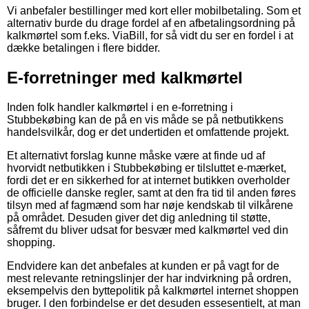
Vi anbefaler bestillinger med kort eller mobilbetaling. Som et
alternativ burde du drage fordel af en afbetalingsordning på
kalkmørtel som f.eks. ViaBill, for så vidt du ser en fordel i at
dække betalingen i flere bidder.
E-forretninger med kalkmørtel
Inden folk handler kalkmørtel i en e-forretning i
Stubbekøbing kan de på en vis måde se på netbutikkens
handelsvilkår, dog er det undertiden et omfattende projekt.
Et alternativt forslag kunne måske være at finde ud af
hvorvidt netbutikken i Stubbekøbing er tilsluttet e-mærket,
fordi det er en sikkerhed for at internet butikken overholder
de officielle danske regler, samt at den fra tid til anden føres
tilsyn med af fagmænd som har nøje kendskab til vilkårene
på området. Desuden giver det dig anledning til støtte,
såfremt du bliver udsat for besvær med kalkmørtel ved din
shopping.
Endvidere kan det anbefales at kunden er på vagt for de
mest relevante retningslinjer der har indvirkning på ordren,
eksempelvis den byttepolitik på kalkmørtel internet shoppen
bruger. I den forbindelse er det desuden essesentielt, at man