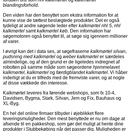
blandingsforhold
.
Den viden har den benyttet som ekstra information for at
kunne vise de tættest beslægtede produkter. Det er også
tydeligt at andre søgende leder efter
kalkmørtel nhl 5
,
nhl
kalkmørtel
samt
kalkmørtel køb
. Den information har
søgemotoren også benyttet til, at søge sig igennem millioner
af varer.
I øvrigt kan det i data ses, at søgefraserne
kalkmørtel silvan
,
pudsning med kalkmørtel
og
weber kalkmørtel
er særdeles
almindelige, og af den grund er de ligeledes indregnet af
robotten på samme måde som søgeordene
hjemmelavet
kalkmørtel
,
kalkmørtel
og
færdigblandet kalkmørtel
. Vi håber
inderligt at du er tilfreds med de fremviste varer, og at nogle
af disse vækkede din interesse.
Kalkmørtel leveres fra førende webshops, som fx 10-4,
Davidsen, Bygma, Stark, Silvan, Jem og Fix, Bauhaus og
XL-Byg.
En hel del online firmaer tilbyder i øjeblikket flere
leveringsmuligheder. Den mest benyttede er nu om dage at
afsende til en pakkeshop, som gør det muligt at hente dine
produkter i Stubbekøbing når det passer dig. Muligheden er