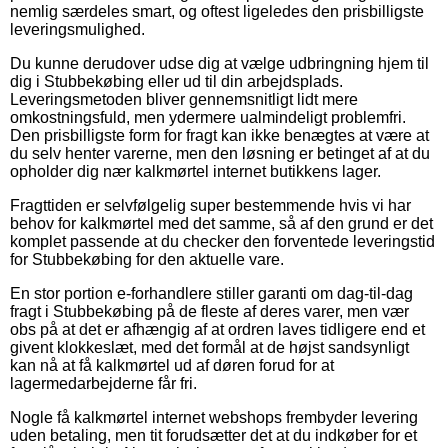
nemlig særdeles smart, og oftest ligeledes den prisbilligste
leveringsmulighed.
Du kunne derudover udse dig at vælge udbringning hjem til
dig i Stubbekøbing eller ud til din arbejdsplads.
Leveringsmetoden bliver gennemsnitligt lidt mere
omkostningsfuld, men ydermere ualmindeligt problemfri.
Den prisbilligste form for fragt kan ikke benægtes at være at
du selv henter varerne, men den løsning er betinget af at du
opholder dig nær kalkmørtel internet butikkens lager.
Fragttiden er selvfølgelig super bestemmende hvis vi har
behov for kalkmørtel med det samme, så af den grund er det
komplet passende at du checker den forventede leveringstid
for Stubbekøbing for den aktuelle vare.
En stor portion e-forhandlere stiller garanti om dag-til-dag
fragt i Stubbekøbing på de fleste af deres varer, men vær
obs på at det er afhængig af at ordren laves tidligere end et
givent klokkeslæt, med det formål at de højst sandsynligt
kan nå at få kalkmørtel ud af døren forud for at
lagermedarbejderne får fri.
Nogle få kalkmørtel internet webshops frembyder levering
uden betaling, men tit forudsætter det at du indkøber for et