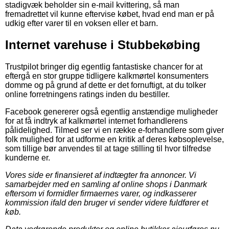
stadigvæk beholder sin e-mail kvittering, så man
fremadrettet vil kunne eftervise købet, hvad end man er på
udkig efter varer til en voksen eller et barn.
Internet varehuse i Stubbekøbing
Trustpilot bringer dig egentlig fantastiske chancer for at
eftergå en stor gruppe tidligere kalkmørtel konsumenters
domme og på grund af dette er det fornuftigt, at du tolker
online forretningens ratings inden du bestiller.
Facebook genererer også egentlig anstændige muligheder
for at få indtryk af kalkmørtel internet forhandlerens
pålidelighed. Tilmed ser vi en række e-forhandlere som giver
folk mulighed for at udforme en kritik af deres købsoplevelse,
som tillige bør anvendes til at tage stilling til hvor tilfredse
kunderne er.
Vores side er finansieret af indtægter fra annoncer. Vi
samarbejder med en samling af online shops i Danmark
eftersom vi formidler firmaernes varer, og indkasserer
kommission ifald den bruger vi sender videre fuldfører et
køb.