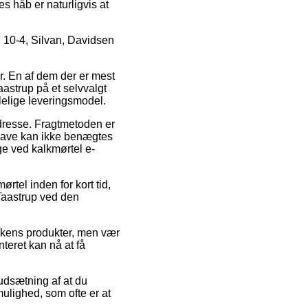
es håb er naturligvis at
 10-4, Silvan, Davidsen
r. En af dem der er mest
aastrup på et selvvalgt
lelige leveringsmodel.
 adresse. Fragtmetoden er
dgave kan ikke benægtes
ge ved kalkmørtel e-
rtel inden for kort tid,
 Taastrup ved den
ikkens produkter, men vær
nteret kan nå at få
rudsætning af at du
ulighed, som ofte er at