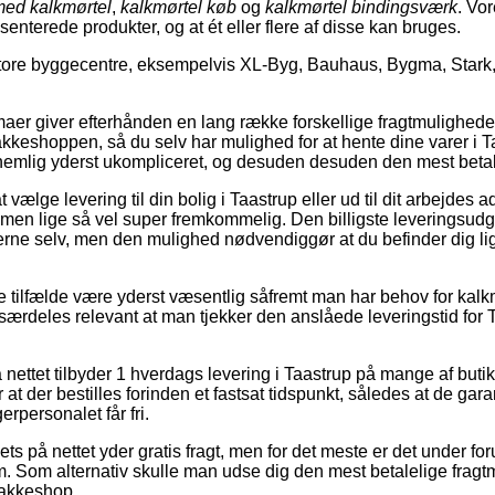
ed kalkmørtel
,
kalkmørtel køb
og
kalkmørtel bindingsværk
. Vor
senterede produkter, og at ét eller flere af disse kan bruges.
store byggecentre, eksempelvis XL-Byg, Bauhaus, Bygma, Stark,
rmaer giver efterhånden en lang række forskellige fragtmulighede
akkeshoppen, så du selv har mulighed for at hente dine varer i T
 nemlig yderst ukompliceret, og desuden desuden den mest beta
vælge levering til din bolig i Taastrup eller ud til dit arbejdes
e, men lige så vel super fremkommelig. Den billigste leveringsu
erne selv, men den mulighed nødvendiggør at du befinder dig li
 tilfælde være yderst væsentlig såfremt man har behov for kalkmø
 særdeles relevant at man tjekker den anslåede leveringstid for
å nettet tilbyder 1 hverdags levering i Taastrup på mange af but
t der bestilles forinden et fastsat tidspunkt, således at de gara
erpersonalet får fri.
ts på nettet yder gratis fragt, men for det meste er det under fo
m. Som alternativ skulle man udse dig den mest betalelige fragtm
 pakkeshop.