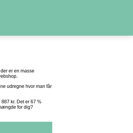
di der er en masse
 webshop.
unne udregne hvor man får
r 887 kr. Det er 67 %
e mængde for dig?