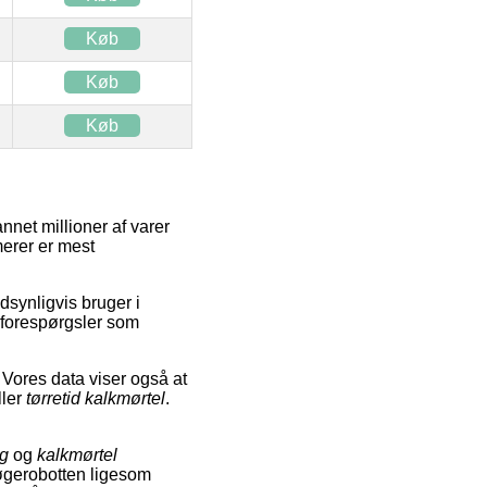
Køb
Køb
Køb
nnet millioner af varer
merer er mest
synligvis bruger i
forespørgsler som
. Vores data viser også at
ller
tørretid kalkmørtel
.
ng
og
kalkmørtel
søgerobotten ligesom