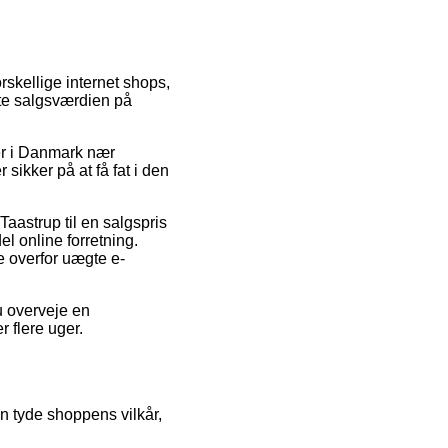
orskellige internet shops,
tte salgsværdien på
er i Danmark nær
sikker på at få fat i den
aastrup til en salgspris
l online forretning.
de overfor uægte e-
u overveje en
 flere uger.
en tyde shoppens vilkår,