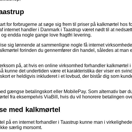
Taastrup
rt for forbrugerne at søge sig frem til priser på kalkmørtel hos f
f internet handler i Danmark i Taastrup været nødt til at nedsæ
, og endda nogle gange love fragtfri levering.
se sig lønnende at sammenligne nogle få internet virksomhed
kalkmørtel forinden du gennemfører din handel, således at man er 
ksom på, at hvis en online virksomhed forhandler kalkmørtel i T
 kunne det undertiden være et karakteristika der viser en svinde
skort er heldigvis inkluderet i et lovbud, der bistår dig som kun
 med gængse betalingskort eller MobilePay. Som alternativ bør d
tel fra eksempelvis ViaBill, hvis du vil honorere betalingen over
use med kalkmørtel
el på en internet forhandler i Taastrup kunne man i virkelighed
 ikke særlig morsomt.