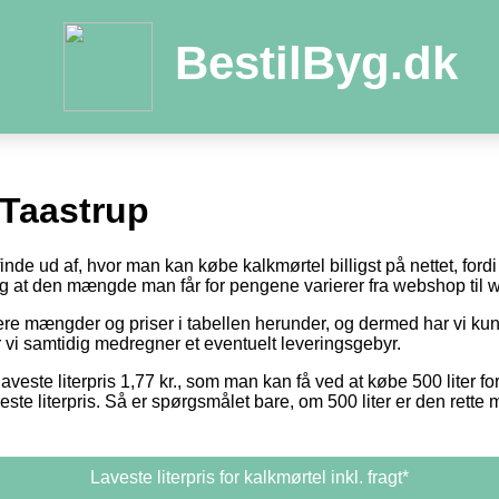
BestilByg.dk
 Taastrup
 finde ud af, hvor man kan købe kalkmørtel billigst på nettet, for
 og at den mængde man får for pengene varierer fra webshop til
otere mængder og priser i tabellen herunder, og dermed har vi k
or vi samtidig medregner et eventuelt leveringsgebyr.
aveste literpris 1,77 kr., som man kan få ved at købe 500 liter fo
este literpris. Så er spørgsmålet bare, om 500 liter er den rett
Laveste literpris for kalkmørtel inkl. fragt*