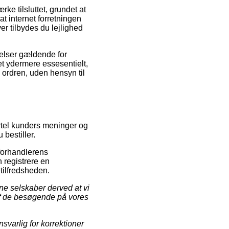
e tilsluttet, grundet at
t internet forretningen
r tilbydes du lejlighed
elser gældende for
et ydermere essesentielt,
 ordren, uden hensyn til
mørtel kunders meninger og
 bestiller.
-forhandlerens
 registrere en
tilfredsheden.
ne selskaber derved at vi
 af de besøgende på vores
svarlig for korrektioner