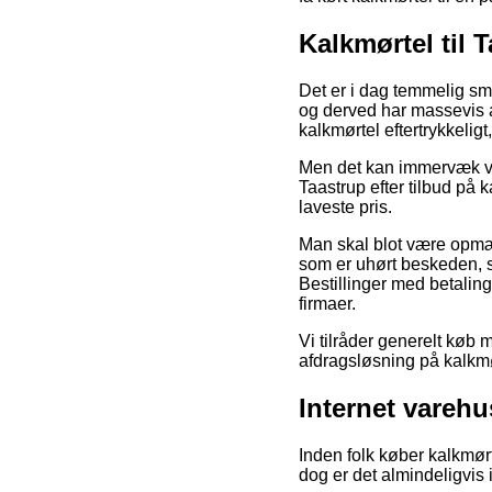
Kalkmørtel til 
Det er i dag temmelig sma
og derved har massevis a
kalkmørtel eftertrykkeligt
Men det kan immervæk vi
Taastrup efter tilbud på 
laveste pris.
Man skal blot være opmær
som er uhørt beskeden, så
Bestillinger med betaling
firmaer.
Vi tilråder generelt køb
afdragsløsning på kalkmør
Internet vareh
Inden folk køber kalkmørt
dog er det almindeligvis