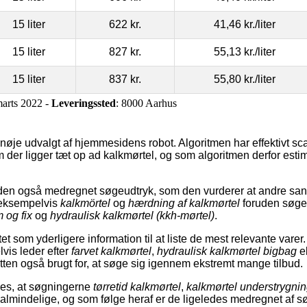
15 liter
622 kr.
41,46 kr.
/liter
15 liter
827 kr.
55,13 kr.
/liter
15 liter
837 kr.
55,80 kr.
/liter
marts 2022 -
Leveringssted
: 8000 Aarhus
nøje udvalgt af hjemmesidens robot. Algoritmen har effektivt sca
 der ligger tæt op ad kalkmørtel, og som algoritmen derfor esti
den også medregnet søgeudtryk, som den vurderer at andre sand
eksempelvis
kalkmörtel
og
hærdning af kalkmørtel
foruden søge
 og fix
og
hydraulisk kalkmørtel (kkh-mørtel)
.
t som yderligere information til at liste de mest relevante varer
is leder efter
farvet kalkmørtel
,
hydraulisk kalkmørtel bigbag
e
tten også brugt for, at søge sig igennem ekstremt mange tilbud.
ses, at søgningerne
tørretid kalkmørtel
,
kalkmørtel understrygni
almindelige, og som følge heraf er de ligeledes medregnet af 