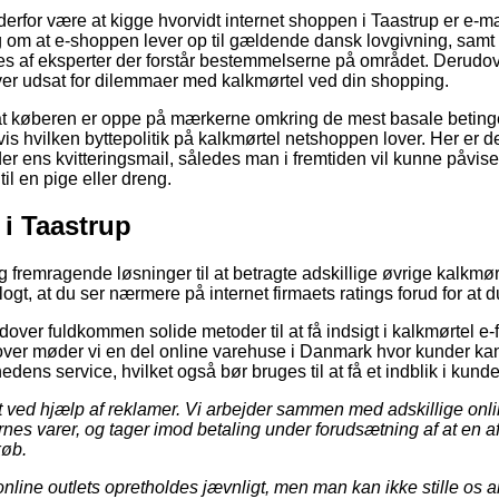
for være at kigge hvorvidt internet shoppen i Taastrup er e-mærk
g om at e-shoppen lever op til gældende dansk lovgivning, samt a
 af eksperter der forstår bestemmelserne på området. Derudove
bliver udsat for dilemmaer med kalkmørtel ved din shopping.
t køberen er oppe på mærkerne omkring de mest basale beting
is hvilken byttepolitik på kalkmørtel netshoppen lover. Her er d
r ens kvitteringsmail, således man i fremtiden vil kunne påvise
l en pige eller dreng.
 i Taastrup
igtig fremragende løsninger til at betragte adskillige øvrige kalk
logt, at du ser nærmere på internet firmaets ratings forud for at du
ver fuldkommen solide metoder til at få indsigt i kalkmørtel e
ver møder vi en del online varehuse i Danmark hvor kunder kan
ns service, hvilket også bør bruges til at få et indblik i kunde
t ved hjælp af reklamer. Vi arbejder sammen med adskillige onli
rnes varer, og tager imod betaling under forudsætning af at en
køb.
nline outlets opretholdes jævnligt, men man kan ikke stille os an