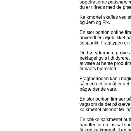
søgefraserne
pudsning m
du er tilfreds med de præ
Kalkmørtel skaffes ved 
og Jem og Fix.
En stor portion online fi
anvendt er i øjeblikket p
tidspunkt. Fragttypen er
Du bør ydermere prøve at 
beklageligvis lidt dyrer
at være at hente produkt
firmaets hjemsted.
Fragtperioden kan i nogle
så med det formål er det
pågældende vare.
En stor portion firmaer p
vagtsom da det påkræver a
kalkmørtel afsendt før lag
En række kalkmørtel outle
handler for en fastsat su
få kørt kalkmørtel til en