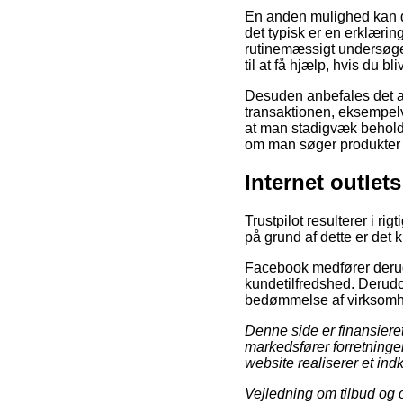
En anden mulighed kan der
det typisk er en erklærin
rutinemæssigt undersøges
til at få hjælp, hvis du 
Desuden anbefales det a
transaktionen, eksempelv
at man stadigvæk beholde
om man søger produkter ti
Internet outlets
Trustpilot resulterer i r
på grund af dette er det k
Facebook medfører derudo
kundetilfredshed. Derudo
bedømmelse af virksomhede
Denne side er finansiere
markedsfører forretninge
website realiserer et ind
Vejledning om tilbud og o