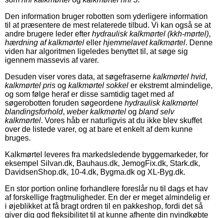
Den information bruger robotten som yderligere information
til at præsentere de mest relaterede tilbud. Vi kan også se at
andre brugere leder efter
hydraulisk kalkmørtel (kkh-mørtel)
,
hærdning af kalkmørtel
eller
hjemmelavet kalkmørtel
. Denne
viden har algoritmen ligeledes benyttet til, at søge sig
igennem massevis af varer.
Desuden viser vores data, at søgefraserne
kalkmørtel hvid
,
kalkmørtel pris
og
kalkmørtel sokkel
er ekstremt almindelige,
og som følge heraf er disse samtidig taget med af
søgerobotten foruden søgeordene
hydraulisk kalkmørtel
blandingsforhold
,
weber kalkmørtel
og
bland selv
kalkmørtel
. Vores håb er naturligvis at du ikke blev skuffet
over de listede varer, og at bare et enkelt af dem kunne
bruges.
Kalkmørtel leveres fra markedsledende byggemarkeder, for
eksempel Silvan.dk, Bauhaus.dk, JemogFix.dk, Stark.dk,
DavidsenShop.dk, 10-4.dk, Bygma.dk og XL-Byg.dk.
En stor portion online forhandlere foreslår nu til dags et hav
af forskellige fragtmuligheder. En der er meget almindelig er
i øjeblikket at få bragt ordren til en pakkeshop, fordi det så
giver dig god fleksibilitet til at kunne afhente din nyindkøbte