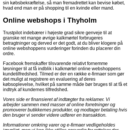
sin købsbekræftelse, så man fremadrettet kan bevise købet,
hvad end man er på shopping til en kvinde eller mand.
Online webshops i Thyholm
Trustpilot indebærer i højeste grad sikre genveje til at
granske ret mange øvrige kalkmørtel forbrugeres
betragtninger og derved er det godt, at du bliver klogere på
online webshoppens vurderinger forinden du placerer din
ordre.
Facebook fremskaffer tilsvarende relativt fornemme
løsninger til at få indblik i kalkmørtel online webshoppens
kundetilfredshed. Tilmed er der en række e-firmaer som gør
det muligt at registrere en evaluering af deres
købsoplevelse, hvilket på samme måde bør bruges til at få et
indtryk af kundernes tilfredshed.
Vores side er finansieret af indtægter fra reklamer. Vi
arbejder sammen med masser af online forretninger og
promoverer butikkernes produkter, og modtager betaling hvis
den bruger vi sender videre udfører en transaktion.
Informationer omkring varer og e-firmaer vedligeholdes