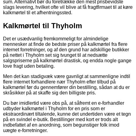
sum. Alternativt bør du foretrække den mest prisbevidste
slags levering, hvilket ofte vil blive at få fragtfirmaet til at køre
kalkmørtel til et afhentningssted.
Kalkmørtel til Thyholm
Det er usædvanlig fremkommeligt for almindelige
mennesker at finde de bedste priser på kalkmørtel fra flere
internet forretninger, og af den grund har adskillige butikker
på nettet i Thyholm set sig tvunget til at nedsætte
salgspriserne på kalkmørtel drastisk, og endda nogle gange
love fragt uden betaling.
Men det kan stadigvæk være gavnligt at sammenligne indtil
flere internet forhandlere nær Thyholm efter tilbud på
kalkmørtel før du gennemfører din bestilling, sådan at du er
skråsikker på at skaffe sig den billigste pris.
Du bør imidlertid være obs på, at såfremt en e-forhandler
udbyder kalkmørtel i Thyholm for en pris som er
ekstraordinært tiltalende, kunne det undertiden være et tegn
på en svindel e-butik. Bestillinger med kort er trods alt
indbefattet af en anordning, som begunstiger folk imod
uægte e-forretninger.