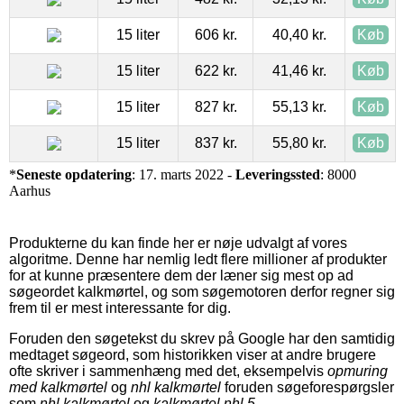
15 liter
606 kr.
40,40 kr.
Køb
15 liter
622 kr.
41,46 kr.
Køb
15 liter
827 kr.
55,13 kr.
Køb
15 liter
837 kr.
55,80 kr.
Køb
*
Seneste opdatering
: 17. marts 2022 -
Leveringssted
: 8000
Aarhus
Produkterne du kan finde her er nøje udvalgt af vores
algoritme. Denne har nemlig ledt flere millioner af produkter
for at kunne præsentere dem der læner sig mest op ad
søgeordet kalkmørtel, og som søgemotoren derfor regner sig
frem til er mest interessante for dig.
Foruden den søgetekst du skrev på Google har den samtidig
medtaget søgeord, som historikken viser at andre brugere
ofte skriver i sammenhæng med det, eksempelvis
opmuring
med kalkmørtel
og
nhl kalkmørtel
foruden søgeforespørgsler
som
nhl kalkmørtel
og
kalkmørtel nhl 5
.