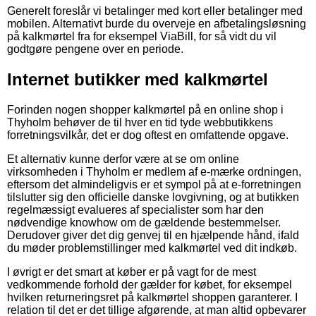
Generelt foreslår vi betalinger med kort eller betalinger med
mobilen. Alternativt burde du overveje en afbetalingsløsning
på kalkmørtel fra for eksempel ViaBill, for så vidt du vil
godtgøre pengene over en periode.
Internet butikker med kalkmørtel
Forinden nogen shopper kalkmørtel på en online shop i
Thyholm behøver de til hver en tid tyde webbutikkens
forretningsvilkår, det er dog oftest en omfattende opgave.
Et alternativ kunne derfor være at se om online
virksomheden i Thyholm er medlem af e-mærke ordningen,
eftersom det almindeligvis er et sympol på at e-forretningen
tilslutter sig den officielle danske lovgivning, og at butikken
regelmæssigt evalueres af specialister som har den
nødvendige knowhow om de gældende bestemmelser.
Derudover giver det dig genvej til en hjælpende hånd, ifald
du møder problemstillinger med kalkmørtel ved dit indkøb.
I øvrigt er det smart at køber er på vagt for de mest
vedkommende forhold der gælder for købet, for eksempel
hvilken returneringsret på kalkmørtel shoppen garanterer. I
relation til det er det tillige afgørende, at man altid opbevarer