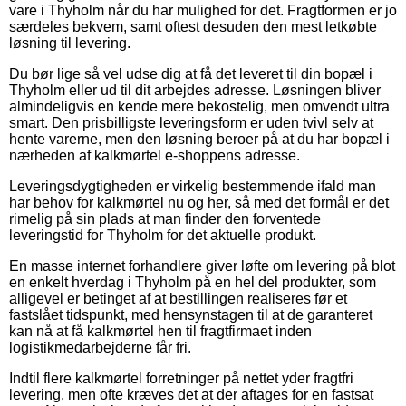
vare i Thyholm når du har mulighed for det. Fragtformen er jo
særdeles bekvem, samt oftest desuden den mest letkøbte
løsning til levering.
Du bør lige så vel udse dig at få det leveret til din bopæl i
Thyholm eller ud til dit arbejdes adresse. Løsningen bliver
almindeligvis en kende mere bekostelig, men omvendt ultra
smart. Den prisbilligste leveringsform er uden tvivl selv at
hente varerne, men den løsning beroer på at du har bopæl i
nærheden af kalkmørtel e-shoppens adresse.
Leveringsdygtigheden er virkelig bestemmende ifald man
har behov for kalkmørtel nu og her, så med det formål er det
rimelig på sin plads at man finder den forventede
leveringstid for Thyholm for det aktuelle produkt.
En masse internet forhandlere giver løfte om levering på blot
en enkelt hverdag i Thyholm på en hel del produkter, som
alligevel er betinget af at bestillingen realiseres før et
fastslået tidspunkt, med hensynstagen til at de garanteret
kan nå at få kalkmørtel hen til fragtfirmaet inden
logistikmedarbejderne får fri.
Indtil flere kalkmørtel forretninger på nettet yder fragtfri
levering, men ofte kræves det at der aftages for en fastsat