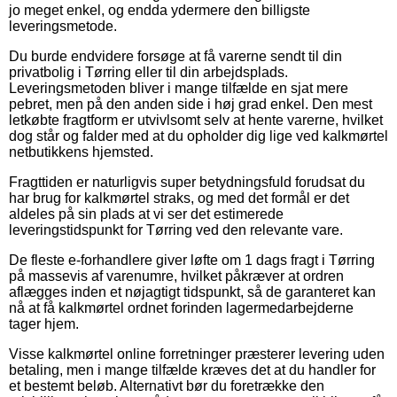
jo meget enkel, og endda ydermere den billigste
leveringsmetode.
Du burde endvidere forsøge at få varerne sendt til din
privatbolig i Tørring eller til din arbejdsplads.
Leveringsmetoden bliver i mange tilfælde en sjat mere
pebret, men på den anden side i høj grad enkel. Den mest
letkøbte fragtform er utvivlsomt selv at hente varerne, hvilket
dog står og falder med at du opholder dig lige ved kalkmørtel
netbutikkens hjemsted.
Fragttiden er naturligvis super betydningsfuld forudsat du
har brug for kalkmørtel straks, og med det formål er det
aldeles på sin plads at vi ser det estimerede
leveringstidspunkt for Tørring ved den relevante vare.
De fleste e-forhandlere giver løfte om 1 dags fragt i Tørring
på massevis af varenumre, hvilket påkræver at ordren
aflægges inden et nøjagtigt tidspunkt, så de garanteret kan
nå at få kalkmørtel ordnet forinden lagermedarbejderne
tager hjem.
Visse kalkmørtel online forretninger præsterer levering uden
betaling, men i mange tilfælde kræves det at du handler for
et bestemt beløb. Alternativt bør du foretrække den