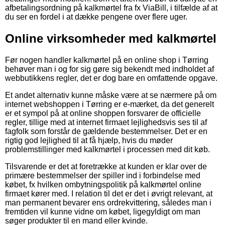
afbetalingsordning på kalkmørtel fra fx ViaBill, i tilfælde af at
du ser en fordel i at dække pengene over flere uger.
Online virksomheder med kalkmørtel
Før nogen handler kalkmørtel på en online shop i Tørring
behøver man i og for sig gøre sig bekendt med indholdet af
webbutikkens regler, det er dog bare en omfattende opgave.
Et andet alternativ kunne måske være at se nærmere på om
internet webshoppen i Tørring er e-mærket, da det generelt
er et sympol på at online shoppen forsvarer de officielle
regler, tillige med at internet firmaet lejlighedsvis ses til af
fagfolk som forstår de gældende bestemmelser. Det er en
rigtig god lejlighed til at få hjælp, hvis du møder
problemstillinger med kalkmørtel i processen med dit køb.
Tilsvarende er det at foretrække at kunden er klar over de
primære bestemmelser der spiller ind i forbindelse med
købet, fx hvilken ombytningspolitik på kalkmørtel online
firmaet kører med. I relation til det er det i øvrigt relevant, at
man permanent bevarer ens ordrekvittering, således man i
fremtiden vil kunne vidne om købet, ligegyldigt om man
søger produkter til en mand eller kvinde.