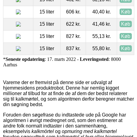
15 liter
606 kr.
40,40 kr.
Køb
15 liter
622 kr.
41,46 kr.
Køb
15 liter
827 kr.
55,13 kr.
Køb
15 liter
837 kr.
55,80 kr.
Køb
*
Seneste opdatering
: 17. marts 2022 -
Leveringssted
: 8000
Aarhus
Varerne der er fremvist på denne side er udvalgt af
hjemmesidens produktrobot. Denne har nemlig kigget
millioner af tilbud for at finde de af dem der bedst relaterer
sig til kalkmørtel, og som algoritmen derfor beregner matcher
din søgning bedst.
Foruden den søgefrase du indtastede ude på Google har
algoritmen i øvrigt medregnet ord, som den estimerer at
andre folk normalt indtaster i den sammenhæng,
eksempelvis
kalkmörtel
og
opmuring med kalkmørtel
foruden søgeudtryk som
kalkmørtel xl byg
eller
hjemmelavet