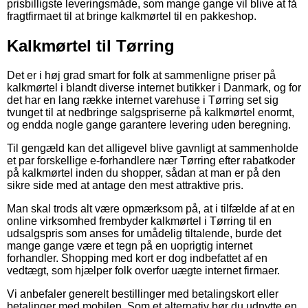
prisbilligste leveringsmåde, som mange gange vil blive at få
fragtfirmaet til at bringe kalkmørtel til en pakkeshop.
Kalkmørtel til Tørring
Det er i høj grad smart for folk at sammenligne priser på
kalkmørtel i blandt diverse internet butikker i Danmark, og for
det har en lang række internet varehuse i Tørring set sig
tvunget til at nedbringe salgspriserne på kalkmørtel enormt,
og endda nogle gange garantere levering uden beregning.
Til gengæld kan det alligevel blive gavnligt at sammenholde
et par forskellige e-forhandlere nær Tørring efter rabatkoder
på kalkmørtel inden du shopper, sådan at man er på den
sikre side med at antage den mest attraktive pris.
Man skal trods alt være opmærksom på, at i tilfælde af at en
online virksomhed frembyder kalkmørtel i Tørring til en
udsalgspris som anses for umådelig tiltalende, burde det
mange gange være et tegn på en uoprigtig internet
forhandler. Shopping med kort er dog indbefattet af en
vedtægt, som hjælper folk overfor uægte internet firmaer.
Vi anbefaler generelt bestillinger med betalingskort eller
betalinger med mobilen. Som et alternativ bør du udnytte en