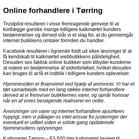
Online forhandlere i Tørring
Trustpilot resulterer i visse fremragende genveje til at
kortlægge ganske mange tidligere kalkmørtel kunders
bedømmelser og derved slår vi et slag for, at du gennemgår
internet butikkens omtaler forinden du handler.
Facebook resulterer i lignende fuldt ud sikre løsninger til at
få kendskab til kalkmørtel webbutikkens pålidelighed.
Desuden ses faktisk online butikker som tilbyder kunderne
at notere en bedømmelse af ordreforløbet, hvilket desuden
kan bruges til at få et indblik i tidligere kunders oplevelser.
Hjemmesiden er finansieret ved hjælp af annoncer. Vi har et
tæt samarbejde med en lang række internet forhandlere
derved at vi fremviser butikkernes varer, og opnår honorar
når en af vores besøgende realiserer en ordre.
Anvisninger om varer og internet forhandlere ajourføres
hyppigt, men vi påtager os intet ansvar for justeringer der
eventuelt er udført siden vi sidste gang opdaterede
hjemmesidens oplysninger.
Kalkmørtel Tørring
–
Få 500 liter kalkmørtel leveret til