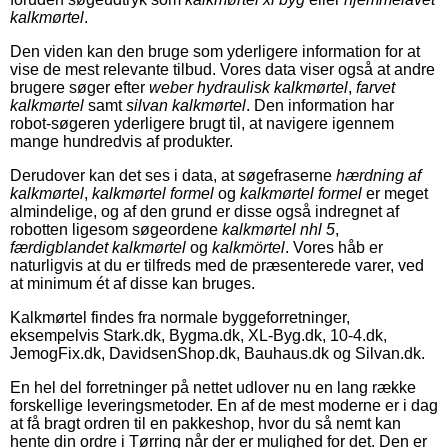
kalkmørtel
.
Den viden kan den bruge som yderligere information for at
vise de mest relevante tilbud. Vores data viser også at andre
brugere søger efter
weber hydraulisk kalkmørtel
,
farvet
kalkmørtel
samt
silvan kalkmørtel
. Den information har
robot-søgeren yderligere brugt til, at navigere igennem
mange hundredvis af produkter.
Derudover kan det ses i data, at søgefraserne
hærdning af
kalkmørtel
,
kalkmørtel formel
og
kalkmørtel formel
er meget
almindelige, og af den grund er disse også indregnet af
robotten ligesom søgeordene
kalkmørtel nhl 5
,
færdigblandet kalkmørtel
og
kalkmörtel
. Vores håb er
naturligvis at du er tilfreds med de præsenterede varer, ved
at minimum ét af disse kan bruges.
Kalkmørtel findes fra normale byggeforretninger,
eksempelvis Stark.dk, Bygma.dk, XL-Byg.dk, 10-4.dk,
JemogFix.dk, DavidsenShop.dk, Bauhaus.dk og Silvan.dk.
En hel del forretninger på nettet udlover nu en lang række
forskellige leveringsmetoder. En af de mest moderne er i dag
at få bragt ordren til en pakkeshop, hvor du så nemt kan
hente din ordre i Tørring når der er mulighed for det. Den er