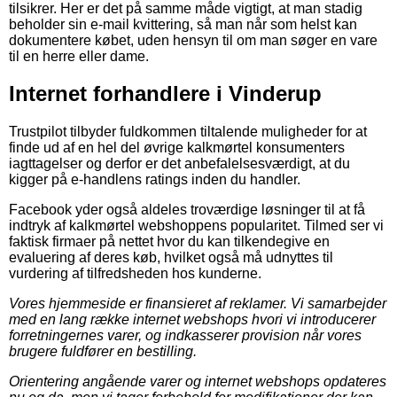
tilsikrer. Her er det på samme måde vigtigt, at man stadig
beholder sin e-mail kvittering, så man når som helst kan
dokumentere købet, uden hensyn til om man søger en vare
til en herre eller dame.
Internet forhandlere i Vinderup
Trustpilot tilbyder fuldkommen tiltalende muligheder for at
finde ud af en hel del øvrige kalkmørtel konsumenters
iagttagelser og derfor er det anbefalelsesværdigt, at du
kigger på e-handlens ratings inden du handler.
Facebook yder også aldeles troværdige løsninger til at få
indtryk af kalkmørtel webshoppens popularitet. Tilmed ser vi
faktisk firmaer på nettet hvor du kan tilkendegive en
evaluering af deres køb, hvilket også må udnyttes til
vurdering af tilfredsheden hos kunderne.
Vores hjemmeside er finansieret af reklamer. Vi samarbejder
med en lang række internet webshops hvori vi introducerer
forretningernes varer, og indkasserer provision når vores
brugere fuldfører en bestilling.
Orientering angående varer og internet webshops opdateres