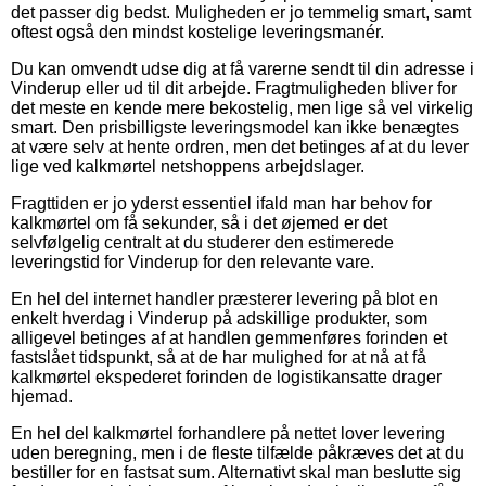
det passer dig bedst. Muligheden er jo temmelig smart, samt
oftest også den mindst kostelige leveringsmanér.
Du kan omvendt udse dig at få varerne sendt til din adresse i
Vinderup eller ud til dit arbejde. Fragtmuligheden bliver for
det meste en kende mere bekostelig, men lige så vel virkelig
smart. Den prisbilligste leveringsmodel kan ikke benægtes
at være selv at hente ordren, men det betinges af at du lever
lige ved kalkmørtel netshoppens arbejdslager.
Fragttiden er jo yderst essentiel ifald man har behov for
kalkmørtel om få sekunder, så i det øjemed er det
selvfølgelig centralt at du studerer den estimerede
leveringstid for Vinderup for den relevante vare.
En hel del internet handler præsterer levering på blot en
enkelt hverdag i Vinderup på adskillige produkter, som
alligevel betinges af at handlen gemmenføres forinden et
fastslået tidspunkt, så at de har mulighed for at nå at få
kalkmørtel ekspederet forinden de logistikansatte drager
hjemad.
En hel del kalkmørtel forhandlere på nettet lover levering
uden beregning, men i de fleste tilfælde påkræves det at du
bestiller for en fastsat sum. Alternativt skal man beslutte sig