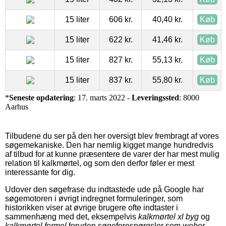
15 liter
606 kr.
40,40 kr.
Køb
15 liter
622 kr.
41,46 kr.
Køb
15 liter
827 kr.
55,13 kr.
Køb
15 liter
837 kr.
55,80 kr.
Køb
*
Seneste opdatering
: 17. marts 2022 -
Leveringssted
: 8000
Aarhus
Tilbudene du ser på den her oversigt blev frembragt af vores
søgemekaniske. Den har nemlig kigget mange hundredvis
af tilbud for at kunne præsentere de varer der har mest mulig
relation til kalkmørtel, og som den derfor føler er mest
interessante for dig.
Udover den søgefrase du indtastede ude på Google har
søgemotoren i øvrigt indregnet formuleringer, som
historikken viser at øvrige brugere ofte indtaster i
sammenhæng med det, eksempelvis
kalkmørtel xl byg
og
kalkmørtel formel
foruden søgeforespørgsler som
weber