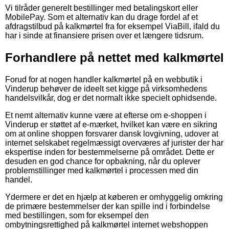
Vi tilråder generelt bestillinger med betalingskort eller
MobilePay. Som et alternativ kan du drage fordel af et
afdragstilbud på kalkmørtel fra for eksempel ViaBill, ifald du
har i sinde at finansiere prisen over et længere tidsrum.
Forhandlere på nettet med kalkmørtel
Forud for at nogen handler kalkmørtel på en webbutik i
Vinderup behøver de ideelt set kigge på virksomhedens
handelsvilkår, dog er det normalt ikke specielt ophidsende.
Et nemt alternativ kunne være at efterse om e-shoppen i
Vinderup er støttet af e-mærket, hvilket kan være en sikring
om at online shoppen forsvarer dansk lovgivning, udover at
internet selskabet regelmæssigt overværes af jurister der har
ekspertise inden for bestemmelserne på området. Dette er
desuden en god chance for opbakning, når du oplever
problemstillinger med kalkmørtel i processen med din
handel.
Ydermere er det en hjælp at køberen er omhyggelig omkring
de primære bestemmelser der kan spille ind i forbindelse
med bestillingen, som for eksempel den
ombytningsrettighed på kalkmørtel internet webshoppen