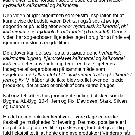
hydraulisk kalkmørtel
og
kalkmörtel
.
Den viden bruger algoritmen som ekstra inspiration for at
kunne vise de bedste varer. Det kan også ses at øvrige
søgende er på udkig efter
weber hydraulisk kalkmørtel
,
nhl
kalkmørtel
eller
hydraulisk kalkmørtel (kkh-mørtel)
. Denne
viden har søgerobotten ligeledes taget i brug for, at finde vej
igennem en stor mængde tilbud.
Derudover kan det ses i data, at søgeordene
hydraulisk
kalkmørtel bigbag
,
hjemmelavet kalkmørtel
og
kalkmørtel
køb
er aldeles anvendte, og derfor er disse ligeledes
indregnet af søgerobotten på samme måde som
søgefraserne
kalkmørtel nhl 5
,
kalkmørtel hvid
og
kalkmørtel
jem og fix
. Vi håber at du ikke blev skuffet over de listede
produkter, idet at bare et enkelt af dem kunne bruges.
Kalkmørtel købes hos prominente online butikker, som fx
Bygma, XL-Byg, 10-4, Jem og Fix, Davidsen, Stark, Silvan
og Bauhaus.
En del online butikker frembyder i vore dage en række
forskellige muligheder for levering. Det mest populære er i
dag at få bragt ordren til en pakkeshop, fordi det giver dig
fuld fleksibilitet til at hente dine nye produkter i Vinderup når