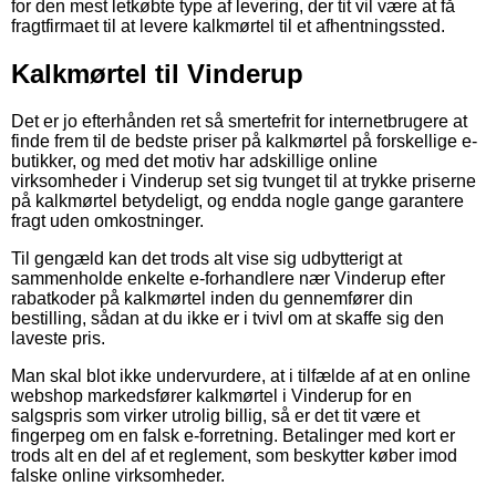
for den mest letkøbte type af levering, der tit vil være at få
fragtfirmaet til at levere kalkmørtel til et afhentningssted.
Kalkmørtel til Vinderup
Det er jo efterhånden ret så smertefrit for internetbrugere at
finde frem til de bedste priser på kalkmørtel på forskellige e-
butikker, og med det motiv har adskillige online
virksomheder i Vinderup set sig tvunget til at trykke priserne
på kalkmørtel betydeligt, og endda nogle gange garantere
fragt uden omkostninger.
Til gengæld kan det trods alt vise sig udbytterigt at
sammenholde enkelte e-forhandlere nær Vinderup efter
rabatkoder på kalkmørtel inden du gennemfører din
bestilling, sådan at du ikke er i tvivl om at skaffe sig den
laveste pris.
Man skal blot ikke undervurdere, at i tilfælde af at en online
webshop markedsfører kalkmørtel i Vinderup for en
salgspris som virker utrolig billig, så er det tit være et
fingerpeg om en falsk e-forretning. Betalinger med kort er
trods alt en del af et reglement, som beskytter køber imod
falske online virksomheder.