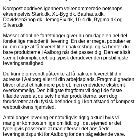
Kompost opdrives igennem velrenommerede netshops,
eksempelvis Stark.dk, XL-Byg.dk, Bauhaus.dk,
DavidsenShop.dk, JemogFix.dk, 10-4.dk, Bygma.dk og
Silvan.dk.
Masser af online forretninger giver nu om dage en hel del
forskellige metoder til levering. En der er meget populær er
nu om dage at få leveret til en pakkeshop, og så henter du
bare produkterne i Aalborg når det passer dig. Den er altså
særligt ukompliceret, og typisk derudover den prisbilligste
leveringsmulighed.
Du kunne omvendt påtænke at få pakken leveret til din
adresse i Aalborg eller til din arbejdsplads. Fragtmuligheden
bliver oftest et hak mere pebret, men endvidere ekstremt
overkommelig. Den billigste fragtform vil dog i de fleste
tilfælde være at du selv henter produkterne, som dog
forudsætter at du fysisk befinder dig i kort afstand af kompost
webbutikkens hjemsted.
Antal dages levering er naturligvis rigtig aktuel hvis vi
mangler komposten lige om lidt, og i det øjemed er det
tydeligvis passende at man efterser det anslåede
leveringstidspunkt for Aalborg for den pågældende vare.