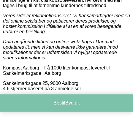
frembringe en kritik af købsoplevelsen, hvilket tilmed kan
tages i brug til at fornemme kundernes tilfredshed.
Vores side er reklamefinansieret. Vi har samarbejder med en
del online selskaber og publicerer deres produkter, og
høster kommission i tilfælde af at en af vores besøgende
udfører en bestilling.
Data angående tilbud og online webshops i Danmark
opdateres tit, men vi kan desværre ikke garantere imod
modifikationer der er udført siden vi nyligst opdaterede
sidens informationer.
Kompost Aalborg
–
Få 1000 liter kompost leveret til
Sankelmarksgade i Aalborg
Sankelmarksgade 25
,
9000
Aalborg
4.6
stjerner baseret på
3
anmeldelser
BestilByg.dk