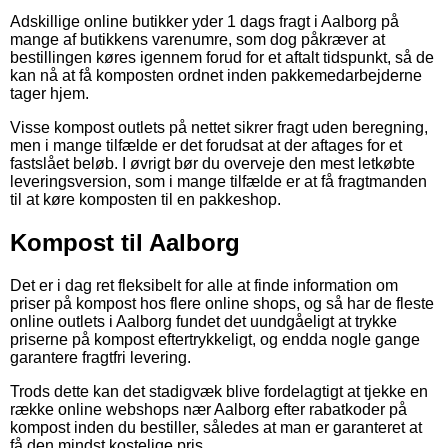
Adskillige online butikker yder 1 dags fragt i Aalborg på
mange af butikkens varenumre, som dog påkræver at
bestillingen køres igennem forud for et aftalt tidspunkt, så de
kan nå at få komposten ordnet inden pakkemedarbejderne
tager hjem.
Visse kompost outlets på nettet sikrer fragt uden beregning,
men i mange tilfælde er det forudsat at der aftages for et
fastslået beløb. I øvrigt bør du overveje den mest letkøbte
leveringsversion, som i mange tilfælde er at få fragtmanden
til at køre komposten til en pakkeshop.
Kompost til Aalborg
Det er i dag ret fleksibelt for alle at finde information om
priser på kompost hos flere online shops, og så har de fleste
online outlets i Aalborg fundet det uundgåeligt at trykke
priserne på kompost eftertrykkeligt, og endda nogle gange
garantere fragtfri levering.
Trods dette kan det stadigvæk blive fordelagtigt at tjekke en
række online webshops nær Aalborg efter rabatkoder på
kompost inden du bestiller, således at man er garanteret at
få den mindst kostelige pris.