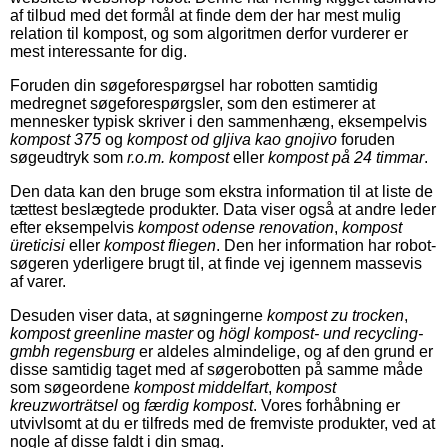
af tilbud med det formål at finde dem der har mest mulig
relation til kompost, og som algoritmen derfor vurderer er
mest interessante for dig.
Foruden din søgeforespørgsel har robotten samtidig
medregnet søgeforespørgsler, som den estimerer at
mennesker typisk skriver i den sammenhæng, eksempelvis
kompost 375
og
kompost od gljiva kao gnojivo
foruden
søgeudtryk som
r.o.m. kompost
eller
kompost på 24 timmar
.
Den data kan den bruge som ekstra information til at liste de
tættest beslægtede produkter. Data viser også at andre leder
efter eksempelvis
kompost odense renovation
,
kompost
üreticisi
eller
kompost fliegen
. Den her information har robot-
søgeren yderligere brugt til, at finde vej igennem massevis
af varer.
Desuden viser data, at søgningerne
kompost zu trocken
,
kompost greenline master
og
högl kompost- und recycling-
gmbh regensburg
er aldeles almindelige, og af den grund er
disse samtidig taget med af søgerobotten på samme måde
som søgeordene
kompost middelfart
,
kompost
kreuzworträtsel
og
færdig kompost
. Vores forhåbning er
utvivlsomt at du er tilfreds med de fremviste produkter, ved at
nogle af disse faldt i din smag.