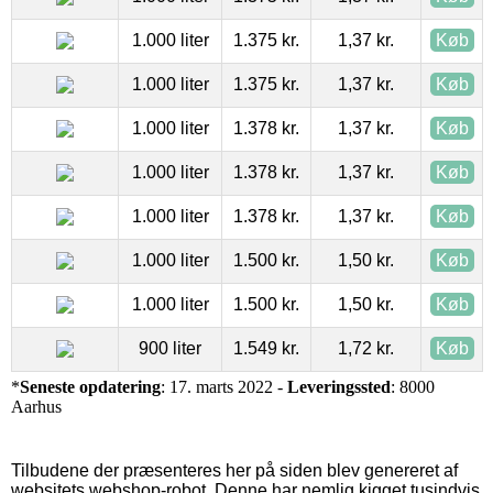
1.000 liter
1.375 kr.
1,37 kr.
Køb
1.000 liter
1.375 kr.
1,37 kr.
Køb
1.000 liter
1.378 kr.
1,37 kr.
Køb
1.000 liter
1.378 kr.
1,37 kr.
Køb
1.000 liter
1.378 kr.
1,37 kr.
Køb
1.000 liter
1.500 kr.
1,50 kr.
Køb
1.000 liter
1.500 kr.
1,50 kr.
Køb
900 liter
1.549 kr.
1,72 kr.
Køb
*
Seneste opdatering
: 17. marts 2022 -
Leveringssted
: 8000
Aarhus
Tilbudene der præsenteres her på siden blev genereret af
websitets webshop-robot. Denne har nemlig kigget tusindvis