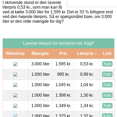
I skrivende stund er den laveste
literpris 0,53 kr., som man kan få
ved at købe 3.000 liter for 1.595 kr. Det er 33 % billigere end
ved den højeste literpris. Så er spørgsmålet bare, om 3.000
liter er den rette mængde for dig?
Laveste literpris for kompost inkl. fragt*
Webshop
Mængde
Pris
Literpris ↓
Link
3.000 liter
1.595 kr.
0,53 kr.
Køb
1.000 liter
995 kr.
0,99 kr.
Køb
1.000 liter
1.045 kr.
1,04 kr.
Køb
1.000 liter
1.308 kr.
1,30 kr.
Køb
1.000 liter
1.349 kr.
1,34 kr.
Køb
1.000 liter
1.375 kr.
1,37 kr.
Køb