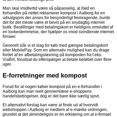
Man skal imidlertid være så påpasselig, at ifald en
forhandler på nettet reklamerer kompost i Aalborg for en
udsalgspris der anses for besynderligt fremragende, burde
det for det meste være et bevis på en snydagtig internet
butik. Bestillinger med betalingskort er heldigvis omsluttet af
en lovbestemmelse, der hjælper os imod svindlende internet
firmaer.
Generelt slår vi et slag for køb med gængse betalingskort
eller MobilePay. Som en alternativ mulighed kan du drage
fordel af en afbetalingsløsning på komposten fra f.eks.
ViaBill, forudsat du efterspørger at betale beløbet over flere
uger.
E-forretninger med kompost
Forud for at nogen køber kompost på en e-forhandler i
Aalborg kan man reelt gennemlæse e-shoppens
handelsbetingelser, dog er det bare ikke særlig sjovt.
Et alternativt forslag kan være at finde ud af hvorvidt
webshoppen i Aalborg er medlem af e-mærke ordningen,
grundet at det almindeligvis er en erklæring om at e-firmaet