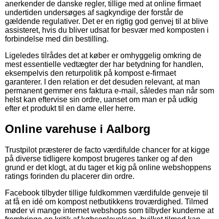
anerkender de danske regler, tillige med at online firmaet
undertiden undersøges af sagkyndige der forstår de
gældende regulativer. Det er en rigtig god genvej til at blive
assisteret, hvis du bliver udsat for besvær med komposten i
forbindelse med din bestilling.
Ligeledes tilrådes det at køber er omhyggelig omkring de
mest essentielle vedtægter der har betydning for handlen,
eksempelvis den returpolitik på kompost e-firmaet
garanterer. I den relation er det desuden relevant, at man
permanent gemmer ens faktura e-mail, således man når som
helst kan eftervise sin ordre, uanset om man er på udkig
efter et produkt til en dame eller herre.
Online varehuse i Aalborg
Trustpilot præsterer de facto værdifulde chancer for at kigge
på diverse tidligere kompost brugeres tanker og af den
grund er det klogt, at du tager et kig på online webshoppens
ratings forinden du placerer din ordre.
Facebook tilbyder tillige fuldkommen værdifulde genveje til
at få en idé om kompost netbutikkens troværdighed. Tilmed
møder vi mange internet webshops som tilbyder kunderne at