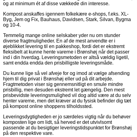
og at minimum ét af disse vækkede din interesse.
Kompost anskaffes igennem folkekære e-shops, f.eks. XL-
Byg, Jem og Fix, Bauhaus, Davidsen, Stark, Silvan, Bygma
og 10-4.
Temmelig mange online selskaber yder nu om stunder
diverse fragtmuligheder. En af de mest anvendte er i
øjeblikket levering til en pakkeshop, fordi det er ekstremt
fleksibelt at kunne hente varerne i Brønshøj når det passer
ind i din hverdag. Leveringsmetoden er altså vældig ligetil,
samt endda endda den prisbilligste leveringsmåde.
Du kunne lige så vel afveje for og imod at vælge afsending
hjem til dig privat i Brønshøj eller ud på dit arbejde.
Fragtmetoden viser sig gennemsnitligt en smule mindre
prisbillig, men desuden ekstremt let gængelig. Den mest
prisbevidste leveringsmulighed vil dog altid være at du selv
henter varerne, men det kræver at du fysisk befinder dig tæt
på kompost online shoppens tilholdssted.
Leveringsdygtigheden er jo særdeles vigtig når du behøver
komposten lige om lidt, så herved er det utvivlsomt
passende at du besigtiger leveringstidspunktet for Brønshøj
på den respektive vare.