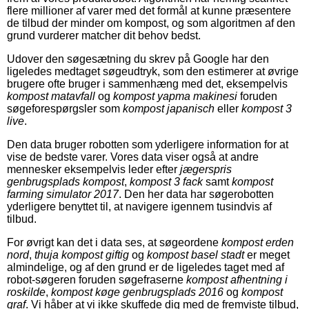
flere millioner af varer med det formål at kunne præsentere
de tilbud der minder om kompost, og som algoritmen af den
grund vurderer matcher dit behov bedst.
Udover den søgesætning du skrev på Google har den
ligeledes medtaget søgeudtryk, som den estimerer at øvrige
brugere ofte bruger i sammenhæng med det, eksempelvis
kompost matavfall
og
kompost yapma makinesi
foruden
søgeforespørgsler som
kompost japanisch
eller
kompost 3
live
.
Den data bruger robotten som yderligere information for at
vise de bedste varer. Vores data viser også at andre
mennesker eksempelvis leder efter
jægerspris
genbrugsplads kompost
,
kompost 3 fack
samt
kompost
farming simulator 2017
. Den her data har søgerobotten
yderligere benyttet til, at navigere igennem tusindvis af
tilbud.
For øvrigt kan det i data ses, at søgeordene
kompost erden
nord
,
thuja kompost giftig
og
kompost basel stadt
er meget
almindelige, og af den grund er de ligeledes taget med af
robot-søgeren foruden søgefraserne
kompost afhentning i
roskilde
,
kompost køge genbrugsplads 2016
og
kompost
graf
. Vi håber at vi ikke skuffede dig med de fremviste tilbud,