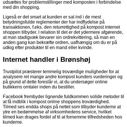
udsættes for problemstillinger med komposten i forbindelse
med din shopping.
Ligeså er det smart at kunden er sat ind i de mest
betydningsfulde reglementer der har indflydelse på
transaktionen, f.eks. den returrettighed på kompost internet
shoppen tilbyder. I relation til det er det ydermere afgørende,
at man stadigvæk bevarer sin ordrekvittering, så man en
anden gang kan bekræfte ordren, uafhængig om du er på
udkig efter produkter til en mand eller kvinde.
Internet handler i Brønshøj
Trustpilot præsterer temmelig troværdige muligheder for at
analysere ret mange andre kompost kunders vurderinger og
på grund af dette foreslår vi, at du undersøger online
butikkens omtaler inden du bestiller.
Facebook frembyder lignende fuldkommen solide metoder til
at få indblik i kompost online shoppens troværdighed.
Tilmed ses endda shops på nettet som tilbyder kunderne at
ytre en bedømmelse af virksomhedens service, hvilket
tilmed kan drages fordel af til at fornemme tilfredsheden hos
kunderne.