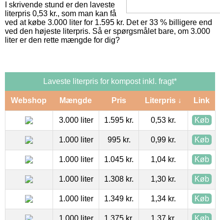
I skrivende stund er den laveste
literpris 0,53 kr., som man kan få
ved at købe 3.000 liter for 1.595 kr. Det er 33 % billigere end
ved den højeste literpris. Så er spørgsmålet bare, om 3.000
liter er den rette mængde for dig?
Laveste literpris for kompost inkl. fragt*
Webshop
Mængde
Pris
Literpris ↓
Link
3.000 liter
1.595 kr.
0,53 kr.
Køb
1.000 liter
995 kr.
0,99 kr.
Køb
1.000 liter
1.045 kr.
1,04 kr.
Køb
1.000 liter
1.308 kr.
1,30 kr.
Køb
1.000 liter
1.349 kr.
1,34 kr.
Køb
1.000 liter
1.375 kr.
1,37 kr.
Køb