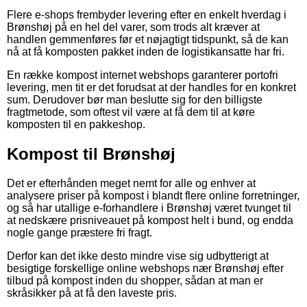
Flere e-shops frembyder levering efter en enkelt hverdag i
Brønshøj på en hel del varer, som trods alt kræver at
handlen gemmenføres før et nøjagtigt tidspunkt, så de kan
nå at få komposten pakket inden de logistikansatte har fri.
En række kompost internet webshops garanterer portofri
levering, men tit er det forudsat at der handles for en konkret
sum. Derudover bør man beslutte sig for den billigste
fragtmetode, som oftest vil være at få dem til at køre
komposten til en pakkeshop.
Kompost til Brønshøj
Det er efterhånden meget nemt for alle og enhver at
analysere priser på kompost i blandt flere online forretninger,
og så har utallige e-forhandlere i Brønshøj været tvunget til
at nedskære prisniveauet på kompost helt i bund, og endda
nogle gange præstere fri fragt.
Derfor kan det ikke desto mindre vise sig udbytterigt at
besigtige forskellige online webshops nær Brønshøj efter
tilbud på kompost inden du shopper, sådan at man er
skråsikker på at få den laveste pris.