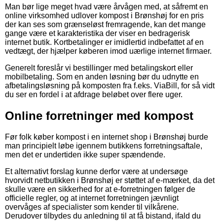
Man bør lige meget hvad være årvågen med, at såfremt en
online virksomhed udlover kompost i Brønshøj for en pris
der kan ses som grænseløst fremragende, kan det mange
gange være et karakteristika der viser en bedragerisk
internet butik. Kortbetalinger er imidlertid indbefattet af en
vedtægt, der hjælper køberen imod uærlige internet firmaer.
Generelt foreslår vi bestillinger med betalingskort eller
mobilbetaling. Som en anden løsning bør du udnytte en
afbetalingsløsning på komposten fra f.eks. ViaBill, for så vidt
du ser en fordel i at afdrage beløbet over flere uger.
Online forretninger med kompost
Før folk køber kompost i en internet shop i Brønshøj burde
man principielt løbe igennem butikkens forretningsaftale,
men det er undertiden ikke super spændende.
Et alternativt forslag kunne derfor være at undersøge
hvorvidt netbutikken i Brønshøj er støttet af e-mærket, da det
skulle være en sikkerhed for at e-forretningen følger de
officielle regler, og at internet forretningen jævnligt
overvåges af specialister som kender til vilkårene.
Derudover tilbydes du anledning til at få bistand, ifald du