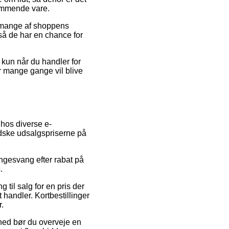
kommende vare.
å mange af shoppens
 så de har en chance for
kun når du handler for
er mange gange vil blive
 hos diverse e-
ndske udsalgspriserne på
Engesvang efter rabat på
.
til salg for en pris der
 handler. Kortbestillinger
r.
ghed bør du overveje en