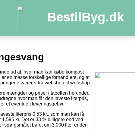
BestilByg.dk
ngesvang
t finde ud af, hvor man kan købe kompost
der er en masse forskellige forhandlere, og at
pengene varierer fra webshop til webshop.
tere mængder og priser i tabellen herunder,
dregne hvor man får den laveste literpris,
er et eventuelt leveringsgebyr.
laveste literpris 0,53 kr., som man kan få
r 1.595 kr. Det er 33 % billigere end ved
 er spørgsmålet bare, om 3.000 liter er den