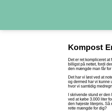
Kompost E
Det er ret kompliceret a
billigst på nettet, fordi 
den mængde man får for 
Det har vi løst ved at no
og dermed har vi kunne u
hvor vi samtidig medregn
I skrivende stund er den 
ved at købe 3.000 liter fo
den højeste literpris. Så
rette mængde for dig?