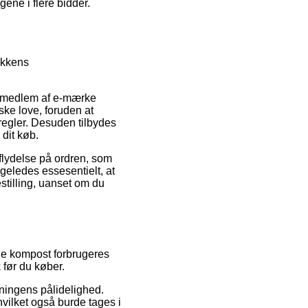
ene i flere bidder.
ikkens
er medlem af e-mærke
ske love, foruden at
regler. Desuden tilbydes
dit køb.
dflydelse på ordren, som
geledes essesentielt, at
stilling, uanset om du
de kompost forbrugeres
før du køber.
etningens pålidelighed.
hvilket også burde tages i