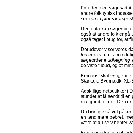
Foruden den søgesætning 
andre folk typisk indtast
som
champions kompost
Den data kan søgemotoren
også at andre folk er på 
også taget i brug for, at 
Derudover viser vores d
torf
er ekstremt almindeli
søgeordene
udlægning 
de viste tilbud, og at min
Kompost skaffes igenne
Stark.dk, Bygma.dk, XL-
Adskillige netbutikker i 
stunder at få sendt til 
mulighed for det. Den er n
Du bør lige så vel påtænke
en tand mere pebret, men
være at du selv henter v
Fragtperioden er selvføl