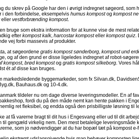
du skrev på Google har den i øvrigt indregnet søgeord, som hi
er i den forbindelse, eksempelvis
humus kompost
og
kompost ne 
eller
vestforbrænding kompost
.
 bruge som ekstra information for at kunne vise de mest relate
udkig efter
kompost kalk
,
harcostar kompost
eller
kompost quiz
.
finde vej forbi massevis af produkter.
ata, at søgeordene
gratis kompost sønderborg
,
kompost und er
ge, og af den grund er disse ligeledes indregnet af robot-søger
af kompost
,
brød kompost
og
gratis kompost silkeborg
. Vores håb
dst ét af disse kan bruges.
m markedsledende byggemarkeder, som fx Silvan.dk, Davidsen
Byg.dk, Bauhaus.dk og 10-4.dk.
Danmark tildeler nu om dage diverse leveringsmodeller. En af fav
en pakkeshop, fordi du på den måde nemt kan hente pakken i Eng
emlig ret fleksibel, og endda også den prisbilligste løsning til l
 at få varerne bragt til dit hus i Engesvang eller ud til dit arbe
 til gengæld virkelig nem. Den mest betalelige leveringsmåde 
arerne, som jo nødvendiggør at du har bopæl tæt på kompost e-f
gelig ekstremt udslagsgivende hvis man behøver komposten lige o