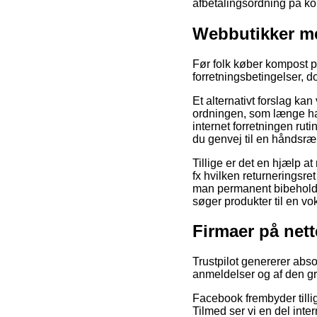
afbetalingsordning på kom
Webbutikker m
Før folk køber kompost p
forretningsbetingelser, d
Et alternativt forslag k
ordningen, som længe har 
internet forretningen ru
du genvej til en håndsræ
Tillige er det en hjælp a
fx hvilken returneringsr
man permanent bibeholder
søger produkter til en vok
Firmaer på net
Trustpilot genererer abs
anmeldelser og af den gr
Facebook frembyder tillig
Tilmed ser vi en del inte