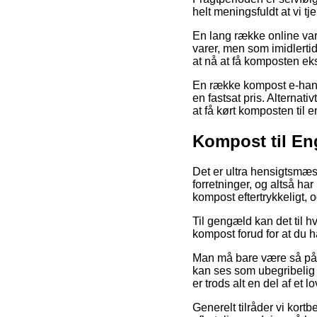
helt meningsfuldt at vi 
En lang række online va
varer, men som imidlertid
at nå at få komposten eks
En række kompost e-hand
en fastsat pris. Alternat
at få kørt komposten til 
Kompost til E
Det er ultra hensigtsmæss
forretninger, og altså h
kompost eftertrykkeligt,
Til gengæld kan det til h
kompost forud for at du h
Man må bare være så påpa
kan ses som ubegribelig g
er trods alt en del af et
Generelt tilråder vi kort