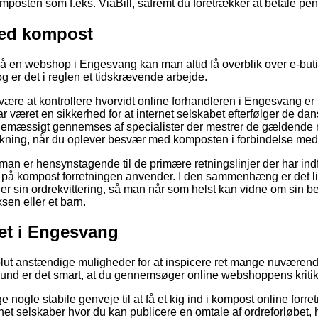
posten som f.eks. ViaBill, såfremt du foretrækker at betale peng
ed kompost
å en webshop i Engesvang kan man altid få overblik over e-but
og er det i reglen et tidskrævende arbejde.
an være at kontrollere hvorvidt online forhandleren i Engesvang 
været en sikkerhed for at internet selskabet efterfølger de dan
tinemæssigt gennemses af specialister der mestrer de gældende 
kning, når du oplever besvær med komposten i forbindelse med 
t man er hensynstagende til de primære retningslinjer der har in
et på kompost forretningen anvender. I den sammenhæng er det li
 sin ordrekvittering, så man når som helst kan vidne om sin be
sen eller et barn.
tet i Engesvang
olut anstændige muligheder for at inspicere ret mange nuværen
und er det smart, at du gennemsøger online webshoppens kritik 
e nogle stabile genveje til at få et kig ind i kompost online forr
rnet selskaber hvor du kan publicere en omtale af ordreforløbet, 