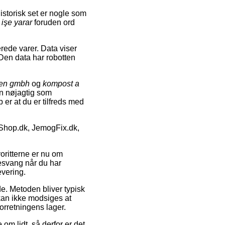
storisk set er nogle som
işe yarar
foruden ord
rede varer. Data viser
 Den data har robotten
den gmbh
og
kompost a
en nøjagtig som
 er at du er tilfreds med
Shop.dk, JemogFix.dk,
oritterne er nu om
esvang når du har
evering.
jde. Metoden bliver typisk
kan ikke modsiges at
orretningens lager.
m lidt, så derfor er det