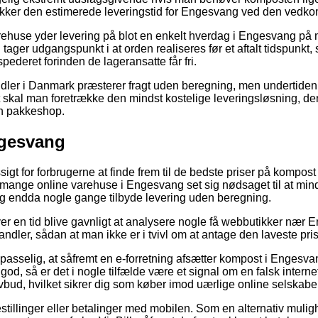
tjekker den estimerede leveringstid for Engesvang ved den ved
rehuse yder levering på blot en enkelt hverdag i Engesvang p
 tager udgangspunkt i at orden realiseres før et aftalt tidspunkt,
pederet forinden de lageransatte får fri.
ler i Danmark præsterer fragt uden beregning, men undertiden 
ivt skal man foretrække den mindst kostelige leveringsløsning, d
en pakkeshop.
ngesvang
igt for forbrugerne at finde frem til de bedste priser på kompost
ar mange online varehuse i Engesvang set sig nødsaget til at mi
 og endda nogle gange tilbyde levering uden beregning.
ver en tid blive gavnligt at analysere nogle få webbutikker nær 
andler, sådan at man ikke er i tvivl om at antage den laveste pris
sselig, at såfremt en e-forretning afsætter kompost i Engesvang 
od, så er det i nogle tilfælde være et signal om en falsk internet
 lovbud, hvilket sikrer dig som køber imod uærlige online selskabe
bestillinger eller betalinger med mobilen. Som en alternativ muli