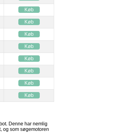
Køb
Køb
Køb
Køb
Køb
Køb
Køb
Køb
obot. Denne har nemlig
post, og som søgemotoren