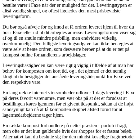
bestilte varer i Faxe når der er mulighed for det. Leveringstypen er
altså vældig simpel, og oftest ligeledes den mest prisbevidste
leveringsform.
Du bør også afveje for og imod at få ordren leveret hjem til hvor du
bor i Faxe eller ud til dit arbejdes adresse. Leveringsformen viser sig
af og til en smule mindre prisbillig, men endvidere virkelig
overkommelig. Den billigste leveringsudgave kan ikke benægtes at
være selv at hente ordren, som desværre beroer på at du er tæt på
kompost online forhandlerens arbejdslager.
Leveringshastigheden kan være rigtig vigtig i tilfælde af at man har
behov for komposten om kort tid, og i det øjemed er det nemlig
klogt at du besigtiger det anslåede leveringstidspunkt for Faxe ved
den respektive vare.
En lang række internet virksomheder udlover 1 dags levering i Faxe
på deres favorit varenumre, men vær obs på at det er forudsat at
bestillingen køres igennem før et givent tidspunkt, sådan at de højst
sandsynligt kan nå at få komposten skippet afsted forud for at
lagermedarbejderne tager hjem.
En række kompost forhandlere på nettet præsterer portofri fragt,
men ofte er det kun gældende hvis der shoppes for et fastsat beløb.
Alternativt kan du beslutte sig for den mindst kostelige fragtmetode,