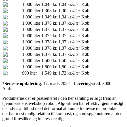
1.000 liter
1.045 kr.
1,04 kr.
/liter
Køb
1.000 liter
1.308 kr.
1,30 kr.
/liter
Køb
1.000 liter
1.349 kr.
1,34 kr.
/liter
Køb
1.000 liter
1.375 kr.
1,37 kr.
/liter
Køb
1.000 liter
1.375 kr.
1,37 kr.
/liter
Køb
1.000 liter
1.375 kr.
1,37 kr.
/liter
Køb
1.000 liter
1.378 kr.
1,37 kr.
/liter
Køb
1.000 liter
1.378 kr.
1,37 kr.
/liter
Køb
1.000 liter
1.378 kr.
1,37 kr.
/liter
Køb
1.000 liter
1.500 kr.
1,50 kr.
/liter
Køb
1.000 liter
1.500 kr.
1,50 kr.
/liter
Køb
900 liter
1.549 kr.
1,72 kr.
/liter
Køb
*
Seneste opdatering
: 17. marts 2022 -
Leveringssted
: 8000
Aarhus
Produkterne der er præsenteret i den her samling er søgt frem af
hjemmesidens webshop-robot. Algoritmen har effektivt gennemsøgt
tusindvis af tilbud med det formål at kunne fremvise de produkter
der har mest mulig relation til kompost, og som søgemotoren af den
grund forestiller sig interessere dig.