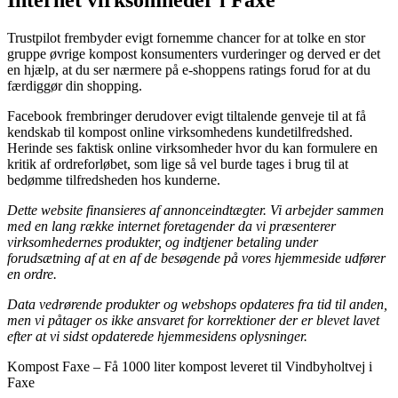
Internet virksomheder i Faxe
Trustpilot frembyder evigt fornemme chancer for at tolke en stor
gruppe øvrige kompost konsumenters vurderinger og derved er det
en hjælp, at du ser nærmere på e-shoppens ratings forud for at du
færdiggør din shopping.
Facebook frembringer derudover evigt tiltalende genveje til at få
kendskab til kompost online virksomhedens kundetilfredshed.
Herinde ses faktisk online virksomheder hvor du kan formulere en
kritik af ordreforløbet, som lige så vel burde tages i brug til at
bedømme tilfredsheden hos kunderne.
Dette website finansieres af annonceindtægter. Vi arbejder sammen
med en lang række internet foretagender da vi præsenterer
virksomhedernes produkter, og indtjener betaling under
forudsætning af at en af de besøgende på vores hjemmeside udfører
en ordre.
Data vedrørende produkter og webshops opdateres fra tid til anden,
men vi påtager os ikke ansvaret for korrektioner der er blevet lavet
efter at vi sidst opdaterede hjemmesidens oplysninger.
Kompost Faxe
–
Få 1000 liter kompost leveret til Vindbyholtvej i
Faxe