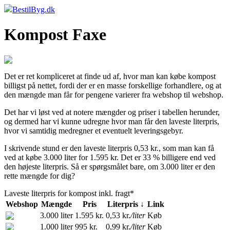
BestilByg.dk
Kompost Faxe
Det er ret kompliceret at finde ud af, hvor man kan købe kompost
billigst på nettet, fordi der er en masse forskellige forhandlere, og at
den mængde man får for pengene varierer fra webshop til webshop.
Det har vi løst ved at notere mængder og priser i tabellen herunder,
og dermed har vi kunne udregne hvor man får den laveste literpris,
hvor vi samtidig medregner et eventuelt leveringsgebyr.
I skrivende stund er den laveste literpris 0,53 kr., som man kan få
ved at købe 3.000 liter for 1.595 kr. Det er 33 % billigere end ved
den højeste literpris. Så er spørgsmålet bare, om 3.000 liter er den
rette mængde for dig?
Laveste literpris for kompost inkl. fragt*
Webshop
Mængde
Pris
Literpris ↓
Link
3.000 liter
1.595 kr.
0,53 kr.
/liter
Køb
1.000 liter
995 kr.
0,99 kr.
/liter
Køb