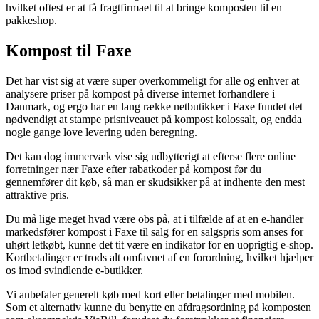
hvilket oftest er at få fragtfirmaet til at bringe komposten til en
pakkeshop.
Kompost til Faxe
Det har vist sig at være super overkommeligt for alle og enhver at
analysere priser på kompost på diverse internet forhandlere i
Danmark, og ergo har en lang række netbutikker i Faxe fundet det
nødvendigt at stampe prisniveauet på kompost kolossalt, og endda
nogle gange love levering uden beregning.
Det kan dog immervæk vise sig udbytterigt at efterse flere online
forretninger nær Faxe efter rabatkoder på kompost før du
gennemfører dit køb, så man er skudsikker på at indhente den mest
attraktive pris.
Du må lige meget hvad være obs på, at i tilfælde af at en e-handler
markedsfører kompost i Faxe til salg for en salgspris som anses for
uhørt letkøbt, kunne det tit være en indikator for en uoprigtig e-shop.
Kortbetalinger er trods alt omfavnet af en forordning, hvilket hjælper
os imod svindlende e-butikker.
Vi anbefaler generelt køb med kort eller betalinger med mobilen.
Som et alternativ kunne du benytte en afdragsordning på komposten