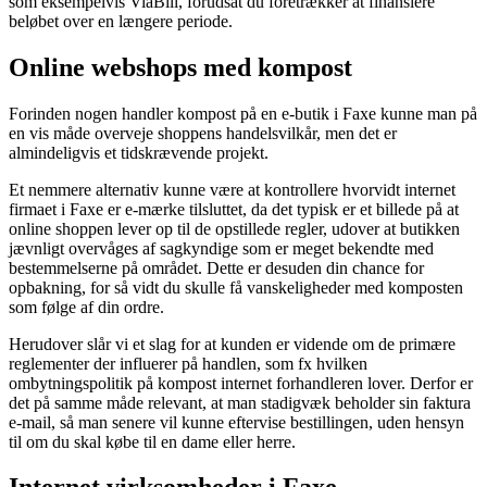
som eksempelvis ViaBill, forudsat du foretrækker at finansiere
beløbet over en længere periode.
Online webshops med kompost
Forinden nogen handler kompost på en e-butik i Faxe kunne man på
en vis måde overveje shoppens handelsvilkår, men det er
almindeligvis et tidskrævende projekt.
Et nemmere alternativ kunne være at kontrollere hvorvidt internet
firmaet i Faxe er e-mærke tilsluttet, da det typisk er et billede på at
online shoppen lever op til de opstillede regler, udover at butikken
jævnligt overvåges af sagkyndige som er meget bekendte med
bestemmelserne på området. Dette er desuden din chance for
opbakning, for så vidt du skulle få vanskeligheder med komposten
som følge af din ordre.
Herudover slår vi et slag for at kunden er vidende om de primære
reglementer der influerer på handlen, som fx hvilken
ombytningspolitik på kompost internet forhandleren lover. Derfor er
det på samme måde relevant, at man stadigvæk beholder sin faktura
e-mail, så man senere vil kunne eftervise bestillingen, uden hensyn
til om du skal købe til en dame eller herre.