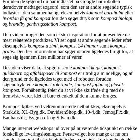
Foruden de søgeord du har indtastet på Google har robotten
derudover medtaget søgeord, som den ser at andre søgende typisk
indtaster i den sammenhæng, eksempelvis
kompost bornholm
eller
hvordan få god kompost
foruden søgeudtryk som
kompost biologi
og
brøndby genbrugsstation kompost
.
Den viden bruger den som ekstra inspiration for at præsentere de
mest relaterede produkter. Vi ser også at andre søgende leder efter
eksempelvis
kompost u zimi
,
kompost 24 timmar
samt
kompost
gratis
. Den her information har søgemotoren ligeledes brugt for, at
søge sig igennem flere millioner af varer.
Desuden viser data, at søgefraserne
kompost kugle
,
kompost
quickborn
og
affaldsposer til kompost
er utrolig almindelige, og af
den grund er de ligeledes taget med af robotten foruden
søgeudtrykkene
kompost roterande
,
kompost japan
og
plastik
kompost
. Forhåbentlig føler du at vi ikke skuffede dig med de
fremviste varer, idet at bare et enkelt af dem kunne bruges.
Kompost købes ved velrenommerede netbutikker, eksempelvis
Stark.dk, XL-Byg.dk, DavidsenShop.dk, 10-4.dk, JemogFix.dk,
Bauhaus.dk, Bygma.dk og Silvan.dk.
Mange internet webshops udlover på nuværende tidspunkt en række
forskellige leveringsløsninger. Førstevalget hos mange er nu om
stunder levering til et afhentningssted, som gør at du kan hente de