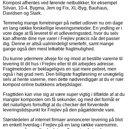
Kompost afhentes ved førende netbutikker, for eksempel
Silvan, 10-4, Bygma, Jem og Fix, XL-Byg, Bauhaus,
Davidsen og Stark.
Temmelig mange forretninger på nettet udlover nu om dage
en lang række forskellige leveringsmetoder. En yndling er i
vore dage at få leveret til et udleveringssted, hvor du selv
kan afhente dine nye varer i Frejlev præcis når det passer
dig. Denne er altså ualmindeligt smertefri, samt mange
gange også den mest letkøbte fragtmulighed.
Du kunne ydermere afveje for og imod at bestille varerne til
levering til dit hus i Frejlev eller til dit arbejdes adresse.
Fragtmetoden er beklageligvis en sjat mere pebret, men
også i høj grad nem. Den billigste fragtløsning er unægtelig
selv at hente varerne, men dette nødvendiggør at du er nær
kompost online butikkens arbejdslager.
Fragttiden kan vise sig at være super vigtig i tilfælde af at du
mangler komposten om få sekunder, og med det formål er
det naturligvis fornuftigt at du checker det forventede
leveringstidspunkt for Frejlev på den pågældende vare.
Størstedelen af internet firmaer annoncerer levering på blot
en enkelt hverdag i Frejlev på en lang række varenumre,