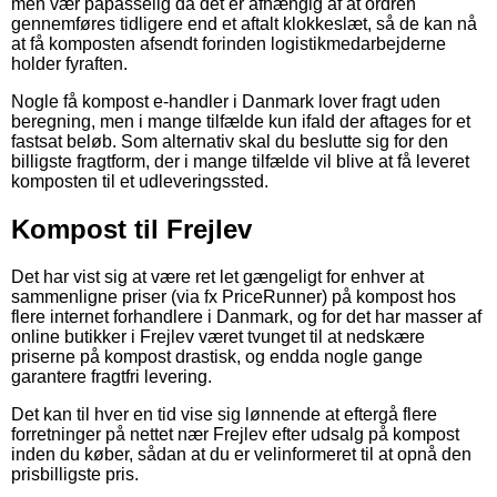
men vær påpasselig da det er afhængig af at ordren
gennemføres tidligere end et aftalt klokkeslæt, så de kan nå
at få komposten afsendt forinden logistikmedarbejderne
holder fyraften.
Nogle få kompost e-handler i Danmark lover fragt uden
beregning, men i mange tilfælde kun ifald der aftages for et
fastsat beløb. Som alternativ skal du beslutte sig for den
billigste fragtform, der i mange tilfælde vil blive at få leveret
komposten til et udleveringssted.
Kompost til Frejlev
Det har vist sig at være ret let gængeligt for enhver at
sammenligne priser (via fx PriceRunner) på kompost hos
flere internet forhandlere i Danmark, og for det har masser af
online butikker i Frejlev været tvunget til at nedskære
priserne på kompost drastisk, og endda nogle gange
garantere fragtfri levering.
Det kan til hver en tid vise sig lønnende at eftergå flere
forretninger på nettet nær Frejlev efter udsalg på kompost
inden du køber, sådan at du er velinformeret til at opnå den
prisbilligste pris.