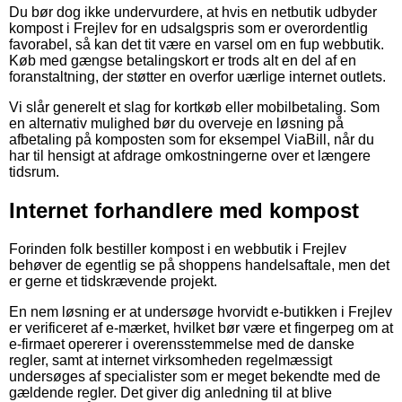
Du bør dog ikke undervurdere, at hvis en netbutik udbyder
kompost i Frejlev for en udsalgspris som er overordentlig
favorabel, så kan det tit være en varsel om en fup webbutik.
Køb med gængse betalingskort er trods alt en del af en
foranstaltning, der støtter en overfor uærlige internet outlets.
Vi slår generelt et slag for kortkøb eller mobilbetaling. Som
en alternativ mulighed bør du overveje en løsning på
afbetaling på komposten som for eksempel ViaBill, når du
har til hensigt at afdrage omkostningerne over et længere
tidsrum.
Internet forhandlere med kompost
Forinden folk bestiller kompost i en webbutik i Frejlev
behøver de egentlig se på shoppens handelsaftale, men det
er gerne et tidskrævende projekt.
En nem løsning er at undersøge hvorvidt e-butikken i Frejlev
er verificeret af e-mærket, hvilket bør være et fingerpeg om at
e-firmaet opererer i overensstemmelse med de danske
regler, samt at internet virksomheden regelmæssigt
undersøges af specialister som er meget bekendte med de
gældende regler. Det giver dig anledning til at blive