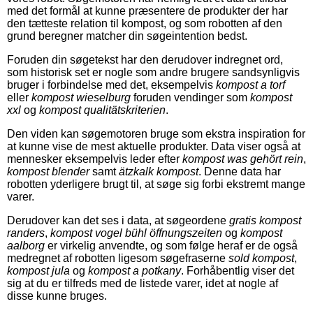
med det formål at kunne præsentere de produkter der har
den tætteste relation til kompost, og som robotten af den
grund beregner matcher din søgeintention bedst.
Foruden din søgetekst har den derudover indregnet ord,
som historisk set er nogle som andre brugere sandsynligvis
bruger i forbindelse med det, eksempelvis
kompost a torf
eller
kompost wieselburg
foruden vendinger som
kompost
xxl
og
kompost qualitätskriterien
.
Den viden kan søgemotoren bruge som ekstra inspiration for
at kunne vise de mest aktuelle produkter. Data viser også at
mennesker eksempelvis leder efter
kompost was gehört rein
,
kompost blender
samt
ätzkalk kompost
. Denne data har
robotten yderligere brugt til, at søge sig forbi ekstremt mange
varer.
Derudover kan det ses i data, at søgeordene
gratis kompost
randers
,
kompost vogel bühl öffnungszeiten
og
kompost
aalborg
er virkelig anvendte, og som følge heraf er de også
medregnet af robotten ligesom søgefraserne
sold kompost
,
kompost jula
og
kompost a potkany
. Forhåbentlig viser det
sig at du er tilfreds med de listede varer, idet at nogle af
disse kunne bruges.