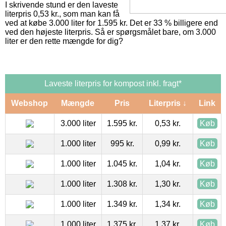
I skrivende stund er den laveste
literpris 0,53 kr., som man kan få
ved at købe 3.000 liter for 1.595 kr. Det er 33 % billigere end
ved den højeste literpris. Så er spørgsmålet bare, om 3.000
liter er den rette mængde for dig?
Laveste literpris for kompost inkl. fragt*
Webshop
Mængde
Pris
Literpris ↓
Link
3.000 liter
1.595 kr.
0,53 kr.
Køb
1.000 liter
995 kr.
0,99 kr.
Køb
1.000 liter
1.045 kr.
1,04 kr.
Køb
1.000 liter
1.308 kr.
1,30 kr.
Køb
1.000 liter
1.349 kr.
1,34 kr.
Køb
1.000 liter
1.375 kr.
1,37 kr.
Køb