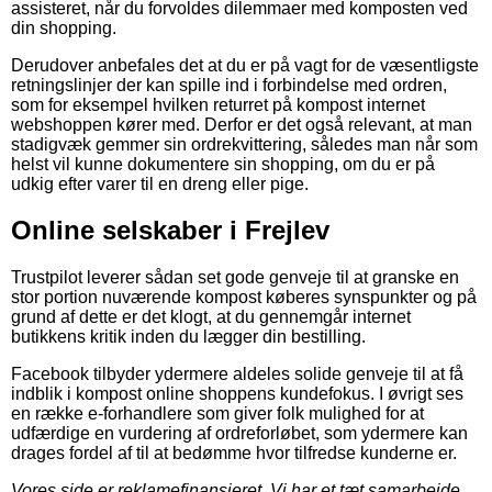
assisteret, når du forvoldes dilemmaer med komposten ved
din shopping.
Derudover anbefales det at du er på vagt for de væsentligste
retningslinjer der kan spille ind i forbindelse med ordren,
som for eksempel hvilken returret på kompost internet
webshoppen kører med. Derfor er det også relevant, at man
stadigvæk gemmer sin ordrekvittering, således man når som
helst vil kunne dokumentere sin shopping, om du er på
udkig efter varer til en dreng eller pige.
Online selskaber i Frejlev
Trustpilot leverer sådan set gode genveje til at granske en
stor portion nuværende kompost køberes synspunkter og på
grund af dette er det klogt, at du gennemgår internet
butikkens kritik inden du lægger din bestilling.
Facebook tilbyder ydermere aldeles solide genveje til at få
indblik i kompost online shoppens kundefokus. I øvrigt ses
en række e-forhandlere som giver folk mulighed for at
udfærdige en vurdering af ordreforløbet, som ydermere kan
drages fordel af til at bedømme hvor tilfredse kunderne er.
Vores side er reklamefinansieret. Vi har et tæt samarbejde