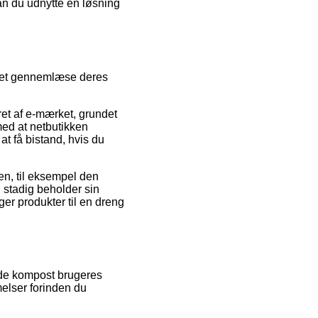
an du udnytte en løsning
ippet gennemlæse deres
ret af e-mærket, grundet
med at netbutikken
 at få bistand, hvis du
len, til eksempel den
 stadig beholder sin
r produkter til en dreng
ende kompost brugeres
melser forinden du