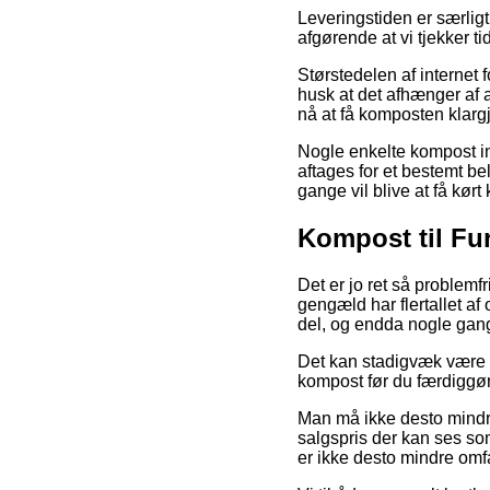
Leveringstiden er særlig
afgørende at vi tjekker 
Størstedelen af internet
husk at det afhænger af a
nå at få komposten klargj
Nogle enkelte kompost in
aftages for et bestemt b
gange vil blive at få kørt
Kompost til Fu
Det er jo ret så problemfr
gengæld har flertallet af
del, og endda nogle gange
Det kan stadigvæk være s
kompost før du færdiggør 
Man må ikke desto mindre
salgspris der kan ses so
er ikke desto mindre omfa