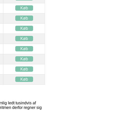
Køb
Køb
Køb
Køb
Køb
Køb
Køb
Køb
lig ledt tusindvis af
oritmen derfor regner sig