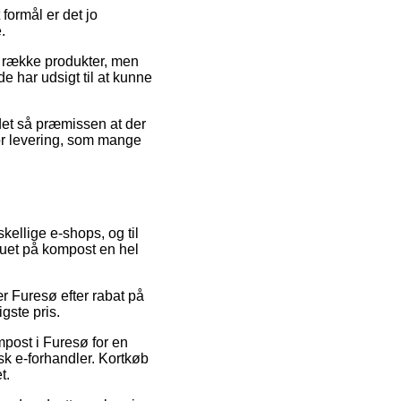
formål er det jo
.
g række produkter, men
de har udsigt til at kunne
det så præmissen at der
or levering, som mange
skellige e-shops, og til
eauet på kompost en hel
r Furesø efter rabat på
gste pris.
mpost i Furesø for en
sk e-forhandler. Kortkøb
t.