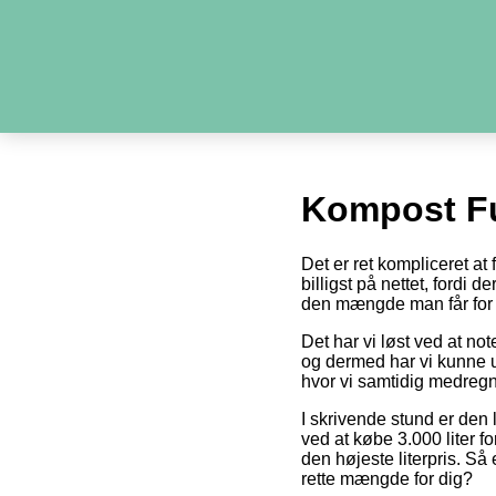
Kompost F
Det er ret kompliceret a
billigst på nettet, fordi 
den mængde man får for 
Det har vi løst ved at no
og dermed har vi kunne u
hvor vi samtidig medregn
I skrivende stund er den 
ved at købe 3.000 liter fo
den højeste literpris. Så
rette mængde for dig?