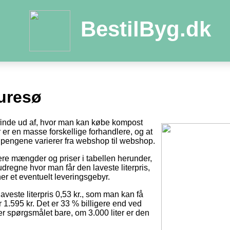
BestilByg.dk
uresø
t finde ud af, hvor man kan købe kompost
der er en masse forskellige forhandlere, og at
pengene varierer fra webshop til webshop.
tere mængder og priser i tabellen herunder,
dregne hvor man får den laveste literpris,
er et eventuelt leveringsgebyr.
laveste literpris 0,53 kr., som man kan få
r 1.595 kr. Det er 33 % billigere end ved
 er spørgsmålet bare, om 3.000 liter er den