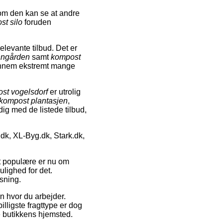
om den kan se at andre
st silo
foruden
elevante tilbud. Det er
nngården
samt
kompost
igennem ekstremt mange
st vogelsdorf
er utrolig
kompost plantasjen
,
dig med de listede tilbud,
dk, XL-Byg.dk, Stark.dk,
st populære er nu om
ulighed for det.
sning.
en hvor du arbejder.
lligste fragttype er dog
e butikkens hjemsted.