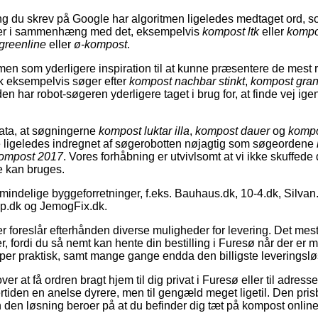
 du skrev på Google har algoritmen ligeledes medtaget ord, s
ter i sammenhæng med det, eksempelvis
kompost ltk
eller
kompo
greenline
eller
ø-kompost
.
en som yderligere inspiration til at kunne præsentere de mest r
lk eksempelvis søger efter
kompost nachbar stinkt
,
kompost gra
den har robot-søgeren yderligere taget i brug for, at finde vej 
data, at søgningerne
kompost luktar illa
,
kompost dauer
og
kompo
e ligeledes indregnet af søgerobotten nøjagtig som søgeordene
kompost 2017
. Vores forhåbning er utvivlsomt at vi ikke skuffede 
e kan bruges.
indelige byggeforretninger, f.eks. Bauhaus.dk, 10-4.dk, Silvan.
.dk og JemogFix.dk.
r foreslår efterhånden diverse muligheder for levering. Det me
, fordi du så nemt kan hente din bestilling i Furesø når der er m
er praktisk, samt mange gange endda den billigste leveringslø
r at få ordren bragt hjem til dig privat i Furesø eller til adress
iden en anelse dyrere, men til gengæld meget ligetil. Den prisbi
n den løsning beroer på at du befinder dig tæt på kompost onlin