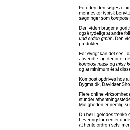
Foruden den søgesætning
mennesker typisk benyt
søgninger som
kompost 
Den viden bruger algoritm
også tydeligt at andre fo
und erden gmbh
. Den vi
produkter.
For øvrigt kan det ses i 
anvendte, og derfor er d
kompost mask
og
miss 
og at minimum ét af diss
Kompost opdrives hos alm
Bygma.dk, DavidsenShop
Flere online virksomhede
stunder afhentningssteder
Muligheden er nemlig sup
Du bør ligeledes tænke ove
Leveringsformen er undert
at hente ordren selv, me