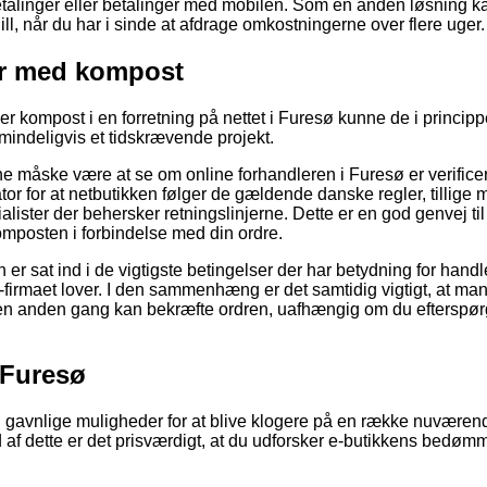
tbetalinger eller betalinger med mobilen. Som en anden løsning k
ll, når du har i sinde at afdrage omkostningerne over flere uger.
er med kompost
ller kompost i en forretning på nettet i Furesø kunne de i princ
lmindeligvis et tidskrævende projekt.
nne måske være at se om online forhandleren i Furesø er verifice
tor for at netbutikken følger de gældende danske regler, tillige 
ialister der behersker retningslinjerne. Dette er en god genvej til
mposten i forbindelse med din ordre.
an er sat ind i de vigtigste betingelser der har betydning for hand
-firmaet lover. I den sammenhæng er det samtidig vigtigt, at man
n anden gang kan bekræfte ordren, uafhængig om du efterspørge
 Furesø
tig gavnlige muligheder for at blive klogere på en række nuvær
 af dette er det prisværdigt, at du udforsker e-butikkens bedøm