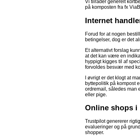
Vi tilråder generelt kor
på komposten fra fx ViaBi
Internet handl
Forud for at nogen besti
betingelser, dog er det a
Et alternativt forslag ku
at det kan være en indika
hyppigt kigges til af spec
forvoldes besvær med ko
I øvrigt er det klogt at m
byttepolitik på kompost e
ordremail, således man e
eller pige.
Online shops i
Trustpilot genererer rig
evalueringer og på grund
shopper.