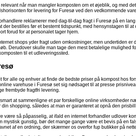
t relevant når man mangler komposten om et øjeblik, og med det 
tidshorisonten for levering for Furesø ved den vedkommende vare
 forhandlere reklamerer med dag-til-dag fragt i Furesø på en lan
t der bestilles før et bestemt tidspunkt, med hensynstagen til at 
ort forud for at personalet tager hjem.
ternet shops yder fragt uden omkostninger, men undertiden er 
eløb. Derudover skulle man tage den mest betalelige mulighed f
 komposten til et udleveringssted.
resø
it for alle og enhver at finde de bedste priser på kompost hos for
 online varehuse i Furesø set sig nødsaget til at presse prisniv
 frembyde fragtfri levering.
mart at sammenligne et par forskellige online virksomheder næ
din shopping, således at man er garanteret at opnå den prisbilli
 være så påpasselig, at ifald en internet forhandler udlover ko
m mystisk gunstig, bør det mange gange være et bevis på en fal
vnet af en ordning, der skærmer os overfor fup butikker på nette