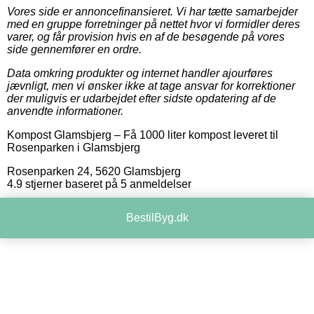
Vores side er annoncefinansieret. Vi har tætte samarbejder
med en gruppe forretninger på nettet hvor vi formidler deres
varer, og får provision hvis en af de besøgende på vores
side gennemfører en ordre.
Data omkring produkter og internet handler ajourføres
jævnligt, men vi ønsker ikke at tage ansvar for korrektioner
der muligvis er udarbejdet efter sidste opdatering af de
anvendte informationer.
Kompost Glamsbjerg
–
Få 1000 liter kompost leveret til
Rosenparken i Glamsbjerg
Rosenparken 24
,
5620
Glamsbjerg
4.9
stjerner baseret på
5
anmeldelser
BestilByg.dk