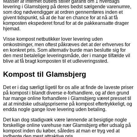
Masser af internet outlets stiller garanti om 1 hverdags
levering i Glamsbjerg på deres bedst sælgende varenumre,
som dog nødvendiggør at ordren gennemføres inden et
givent tidspunkt, så at de har en chance for at nå at få
komposten ekspederet forud for at de pakkeansatte drager
hjemad.
Visse kompost netbutikker lover levering uden
omkostninger, men oftest påkræves det at der erhverves for
en konkret pris. Som alternativ burde man beslutte sig for
den mest betalelige leveringsmåde, der i mange tilfælde vil
blive at få bragt komposten til et udleveringssted.
Kompost til Glamsbjerg
Det er i dag særligt ligetil for os alle at finde de laveste priser
på kompost i blandt diverse e-forhandlere, og af den grund
har mange online forhandlere i Glamsbjerg været presset til
at at mindske udsalgspriserne på kompost eftertrykkeligt, og
endda nogle gange love levering uden betaling.
Det kan dog stadigvæk være lønnende at besigtige nogle
forskellige online varehuse nær Glamsbjerg efter udsalg på
kompost inden du køber, således at man er tryg ved at
indhente den mest attraktive pris.