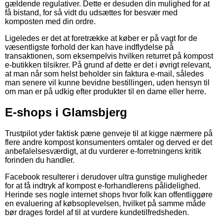
gældende regulativer. Dette er desuden din mulighed for at
få bistand, for så vidt du udsættes for besvær med
komposten med din ordre.
Ligeledes er det at foretrække at køber er på vagt for de
væsentligste forhold der kan have indflydelse på
transaktionen, som eksempelvis hvilken returret på kompost
e-butikken tilsikrer. På grund af dette er det i øvrigt relevant,
at man når som helst beholder sin faktura e-mail, således
man senere vil kunne bevidne bestillingen, uden hensyn til
om man er på udkig efter produkter til en dame eller herre.
E-shops i Glamsbjerg
Trustpilot yder faktisk pæne genveje til at kigge nærmere på
flere andre kompost konsumenters omtaler og derved er det
anbefalelsesværdigt, at du vurderer e-forretningens kritik
forinden du handler.
Facebook resulterer i derudover ultra gunstige muligheder
for at få indtryk af kompost e-forhandlerens pålidelighed.
Herinde ses nogle internet shops hvor folk kan offentliggøre
en evaluering af købsoplevelsen, hvilket på samme måde
bør drages fordel af til at vurdere kundetilfredsheden.