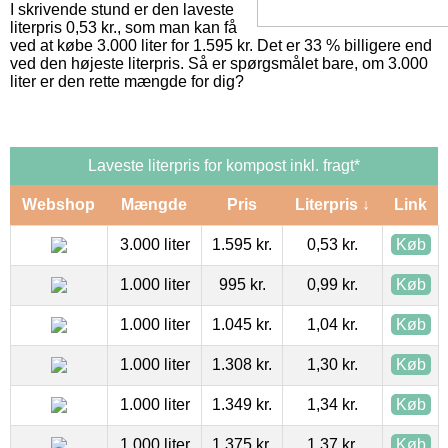
I skrivende stund er den laveste
literpris 0,53 kr., som man kan få
ved at købe 3.000 liter for 1.595 kr. Det er 33 % billigere end
ved den højeste literpris. Så er spørgsmålet bare, om 3.000
liter er den rette mængde for dig?
Laveste literpris for kompost inkl. fragt*
Webshop
Mængde
Pris
Literpris ↓
Link
3.000 liter
1.595 kr.
0,53 kr.
Køb
1.000 liter
995 kr.
0,99 kr.
Køb
1.000 liter
1.045 kr.
1,04 kr.
Køb
1.000 liter
1.308 kr.
1,30 kr.
Køb
1.000 liter
1.349 kr.
1,34 kr.
Køb
1.000 liter
1.375 kr.
1,37 kr.
Køb