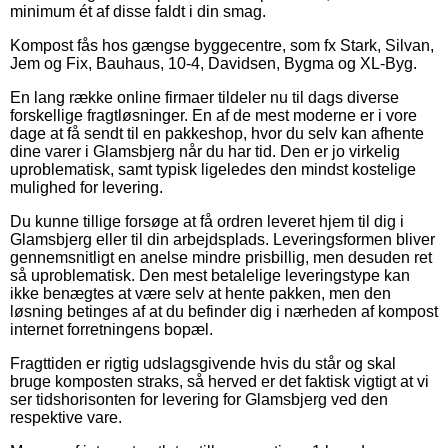
minimum ét af disse faldt i din smag.
Kompost fås hos gængse byggecentre, som fx Stark, Silvan,
Jem og Fix, Bauhaus, 10-4, Davidsen, Bygma og XL-Byg.
En lang række online firmaer tildeler nu til dags diverse
forskellige fragtløsninger. En af de mest moderne er i vore
dage at få sendt til en pakkeshop, hvor du selv kan afhente
dine varer i Glamsbjerg når du har tid. Den er jo virkelig
uproblematisk, samt typisk ligeledes den mindst kostelige
mulighed for levering.
Du kunne tillige forsøge at få ordren leveret hjem til dig i
Glamsbjerg eller til din arbejdsplads. Leveringsformen bliver
gennemsnitligt en anelse mindre prisbillig, men desuden ret
så uproblematisk. Den mest betalelige leveringstype kan
ikke benægtes at være selv at hente pakken, men den
løsning betinges af at du befinder dig i nærheden af kompost
internet forretningens bopæl.
Fragttiden er rigtig udslagsgivende hvis du står og skal
bruge komposten straks, så herved er det faktisk vigtigt at vi
ser tidshorisonten for levering for Glamsbjerg ved den
respektive vare.