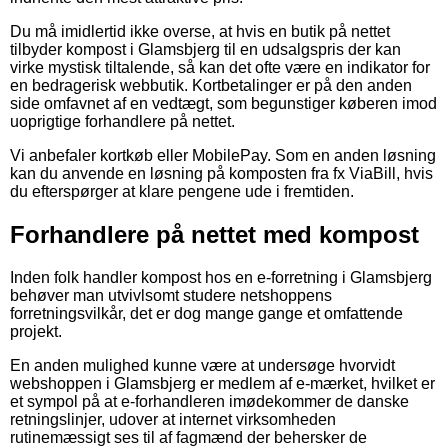
Du må imidlertid ikke overse, at hvis en butik på nettet
tilbyder kompost i Glamsbjerg til en udsalgspris der kan
virke mystisk tiltalende, så kan det ofte være en indikator for
en bedragerisk webbutik. Kortbetalinger er på den anden
side omfavnet af en vedtægt, som begunstiger køberen imod
uoprigtige forhandlere på nettet.
Vi anbefaler kortkøb eller MobilePay. Som en anden løsning
kan du anvende en løsning på komposten fra fx ViaBill, hvis
du efterspørger at klare pengene ude i fremtiden.
Forhandlere på nettet med kompost
Inden folk handler kompost hos en e-forretning i Glamsbjerg
behøver man utvivlsomt studere netshoppens
forretningsvilkår, det er dog mange gange et omfattende
projekt.
En anden mulighed kunne være at undersøge hvorvidt
webshoppen i Glamsbjerg er medlem af e-mærket, hvilket er
et sympol på at e-forhandleren imødekommer de danske
retningslinjer, udover at internet virksomheden
rutinemæssigt ses til af fagmænd der behersker de