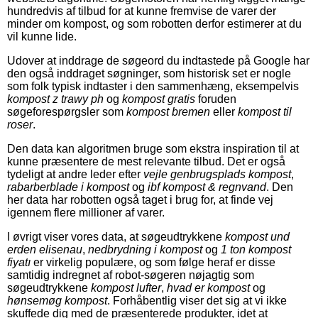
hundredvis af tilbud for at kunne fremvise de varer der
minder om kompost, og som robotten derfor estimerer at du
vil kunne lide.
Udover at inddrage de søgeord du indtastede på Google har
den også inddraget søgninger, som historisk set er nogle
som folk typisk indtaster i den sammenhæng, eksempelvis
kompost z trawy ph
og
kompost gratis
foruden
søgeforespørgsler som
kompost bremen
eller
kompost til
roser
.
Den data kan algoritmen bruge som ekstra inspiration til at
kunne præsentere de mest relevante tilbud. Det er også
tydeligt at andre leder efter
vejle genbrugsplads kompost
,
rabarberblade i kompost
og
ibf kompost & regnvand
. Den
her data har robotten også taget i brug for, at finde vej
igennem flere millioner af varer.
I øvrigt viser vores data, at søgeudtrykkene
kompost und
erden elisenau
,
nedbrydning i kompost
og
1 ton kompost
fiyatı
er virkelig populære, og som følge heraf er disse
samtidig indregnet af robot-søgeren nøjagtig som
søgeudtrykkene
kompost lufter
,
hvad er kompost
og
hønsemøg kompost
. Forhåbentlig viser det sig at vi ikke
skuffede dig med de præsenterede produkter, idet at