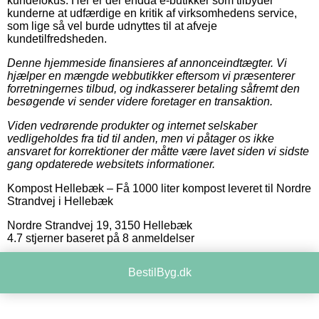
kundefokus. Her er der endda e-butikker som tilbyder
kunderne at udfærdige en kritik af virksomhedens service,
som lige så vel burde udnyttes til at afveje
kundetilfredsheden.
Denne hjemmeside finansieres af annonceindtægter. Vi
hjælper en mængde webbutikker eftersom vi præsenterer
forretningernes tilbud, og indkasserer betaling såfremt den
besøgende vi sender videre foretager en transaktion.
Viden vedrørende produkter og internet selskaber
vedligeholdes fra tid til anden, men vi påtager os ikke
ansvaret for korrektioner der måtte være lavet siden vi sidste
gang opdaterede websitets informationer.
Kompost Hellebæk
–
Få 1000 liter kompost leveret til Nordre
Strandvej i Hellebæk
Nordre Strandvej 19
,
3150
Hellebæk
4.7
stjerner baseret på
8
anmeldelser
BestilByg.dk