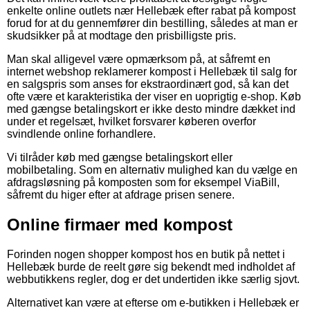
enkelte online outlets nær Hellebæk efter rabat på kompost
forud for at du gennemfører din bestilling, således at man er
skudsikker på at modtage den prisbilligste pris.
Man skal alligevel være opmærksom på, at såfremt en
internet webshop reklamerer kompost i Hellebæk til salg for
en salgspris som anses for ekstraordinært god, så kan det
ofte være et karakteristika der viser en uoprigtig e-shop. Køb
med gængse betalingskort er ikke desto mindre dækket ind
under et regelsæt, hvilket forsvarer køberen overfor
svindlende online forhandlere.
Vi tilråder køb med gængse betalingskort eller
mobilbetaling. Som en alternativ mulighed kan du vælge en
afdragsløsning på komposten som for eksempel ViaBill,
såfremt du higer efter at afdrage prisen senere.
Online firmaer med kompost
Forinden nogen shopper kompost hos en butik på nettet i
Hellebæk burde de reelt gøre sig bekendt med indholdet af
webbutikkens regler, dog er det undertiden ikke særlig sjovt.
Alternativet kan være at efterse om e-butikken i Hellebæk er