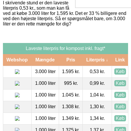
I skrivende stund er den laveste
literpris 0,53 kr., som man kan få
ved at købe 3.000 liter for 1.595 kr. Det er 33 % billigere end
ved den højeste literpris. Så er spørgsmålet bare, om 3.000
liter er den rette mængde for dig?
Laveste literpris for kompost inkl. fragt*
Webshop
Mængde
Pris
Literpris ↓
Link
3.000 liter
1.595 kr.
0,53 kr.
Køb
1.000 liter
995 kr.
0,99 kr.
Køb
1.000 liter
1.045 kr.
1,04 kr.
Køb
1.000 liter
1.308 kr.
1,30 kr.
Køb
1.000 liter
1.349 kr.
1,34 kr.
Køb
1.000 liter
1.375 kr.
1,37 kr.
Køb