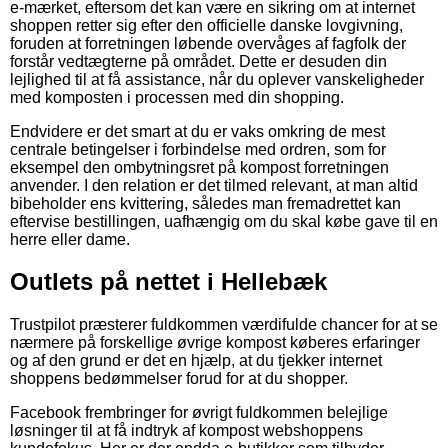
e-mærket, eftersom det kan være en sikring om at internet
shoppen retter sig efter den officielle danske lovgivning,
foruden at forretningen løbende overvåges af fagfolk der
forstår vedtægterne på området. Dette er desuden din
lejlighed til at få assistance, når du oplever vanskeligheder
med komposten i processen med din shopping.
Endvidere er det smart at du er vaks omkring de mest
centrale betingelser i forbindelse med ordren, som for
eksempel den ombytningsret på kompost forretningen
anvender. I den relation er det tilmed relevant, at man altid
bibeholder ens kvittering, således man fremadrettet kan
eftervise bestillingen, uafhængig om du skal købe gave til en
herre eller dame.
Outlets på nettet i Hellebæk
Trustpilot præsterer fuldkommen værdifulde chancer for at se
nærmere på forskellige øvrige kompost køberes erfaringer
og af den grund er det en hjælp, at du tjekker internet
shoppens bedømmelser forud for at du shopper.
Facebook frembringer for øvrigt fuldkommen belejlige
løsninger til at få indtryk af kompost webshoppens