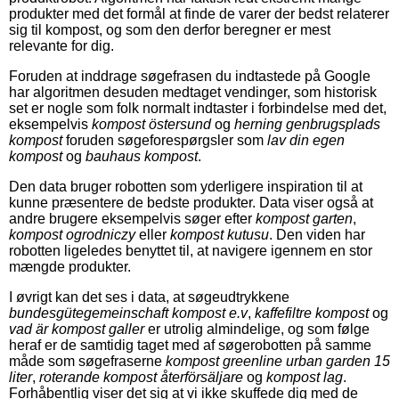
produkter med det formål at finde de varer der bedst relaterer
sig til kompost, og som den derfor beregner er mest
relevante for dig.
Foruden at inddrage søgefrasen du indtastede på Google
har algoritmen desuden medtaget vendinger, som historisk
set er nogle som folk normalt indtaster i forbindelse med det,
eksempelvis
kompost östersund
og
herning genbrugsplads
kompost
foruden søgeforespørgsler som
lav din egen
kompost
og
bauhaus kompost
.
Den data bruger robotten som yderligere inspiration til at
kunne præsentere de bedste produkter. Data viser også at
andre brugere eksempelvis søger efter
kompost garten
,
kompost ogrodniczy
eller
kompost kutusu
. Den viden har
robotten ligeledes benyttet til, at navigere igennem en stor
mængde produkter.
I øvrigt kan det ses i data, at søgeudtrykkene
bundesgütegemeinschaft kompost e.v
,
kaffefiltre kompost
og
vad är kompost galler
er utrolig almindelige, og som følge
heraf er de samtidig taget med af søgerobotten på samme
måde som søgefraserne
kompost greenline urban garden 15
liter
,
roterande kompost återförsäljare
og
kompost lag
.
Forhåbentlig viser det sig at vi ikke skuffede dig med de