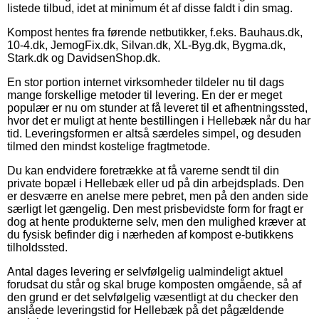
listede tilbud, idet at minimum ét af disse faldt i din smag.
Kompost hentes fra førende netbutikker, f.eks. Bauhaus.dk,
10-4.dk, JemogFix.dk, Silvan.dk, XL-Byg.dk, Bygma.dk,
Stark.dk og DavidsenShop.dk.
En stor portion internet virksomheder tildeler nu til dags
mange forskellige metoder til levering. En der er meget
populær er nu om stunder at få leveret til et afhentningssted,
hvor det er muligt at hente bestillingen i Hellebæk når du har
tid. Leveringsformen er altså særdeles simpel, og desuden
tilmed den mindst kostelige fragtmetode.
Du kan endvidere foretrække at få varerne sendt til din
private bopæl i Hellebæk eller ud på din arbejdsplads. Den
er desværre en anelse mere pebret, men på den anden side
særligt let gængelig. Den mest prisbevidste form for fragt er
dog at hente produkterne selv, men den mulighed kræver at
du fysisk befinder dig i nærheden af kompost e-butikkens
tilholdssted.
Antal dages levering er selvfølgelig ualmindeligt aktuel
forudsat du står og skal bruge komposten omgående, så af
den grund er det selvfølgelig væsentligt at du checker den
anslåede leveringstid for Hellebæk på det pågældende