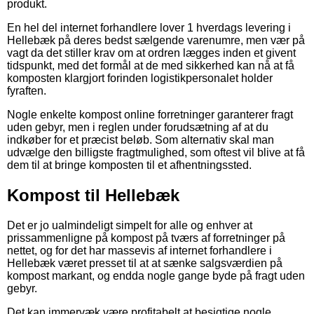
produkt.
En hel del internet forhandlere lover 1 hverdags levering i
Hellebæk på deres bedst sælgende varenumre, men vær på
vagt da det stiller krav om at ordren lægges inden et givent
tidspunkt, med det formål at de med sikkerhed kan nå at få
komposten klargjort forinden logistikpersonalet holder
fyraften.
Nogle enkelte kompost online forretninger garanterer fragt
uden gebyr, men i reglen under forudsætning af at du
indkøber for et præcist beløb. Som alternativ skal man
udvælge den billigste fragtmulighed, som oftest vil blive at få
dem til at bringe komposten til et afhentningssted.
Kompost til Hellebæk
Det er jo ualmindeligt simpelt for alle og enhver at
prissammenligne på kompost på tværs af forretninger på
nettet, og for det har massevis af internet forhandlere i
Hellebæk været presset til at at sænke salgsværdien på
kompost markant, og endda nogle gange byde på fragt uden
gebyr.
Det kan immervæk være profitabelt at besigtige nogle