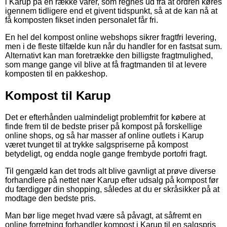
i Karup på en række varer, som regnes ud fra at ordren køres
igennem tidligere end et givent tidspunkt, så at de kan nå at
få komposten fikset inden personalet får fri.
En hel del kompost online webshops sikrer fragtfri levering,
men i de fleste tilfælde kun når du handler for en fastsat sum.
Alternativt kan man foretrække den billigste fragtmulighed,
som mange gange vil blive at få fragtmanden til at levere
komposten til en pakkeshop.
Kompost til Karup
Det er efterhånden ualmindeligt problemfrit for købere at
finde frem til de bedste priser på kompost på forskellige
online shops, og så har masser af online outlets i Karup
været tvunget til at trykke salgspriserne på kompost
betydeligt, og endda nogle gange frembyde portofri fragt.
Til gengæld kan det trods alt blive gavnligt at prøve diverse
forhandlere på nettet nær Karup efter udsalg på kompost før
du færdiggør din shopping, således at du er skråsikker på at
modtage den bedste pris.
Man bør lige meget hvad være så påvagt, at såfremt en
online forretning forhandler kompost i Karup til en salgspris