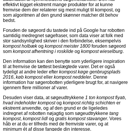
effektivt kigget ekstremt mange produkter for at kunne
fremvise dem der relaterer sig mest muligt til kompost, og
som algoritmen af den grund skønner matcher dit behov
bedst.
Foruden de søgeord du tastede ind på Google har robotten
samtidig medregnet søgefraser, som data viser at folk med
stor sandsynlighed skriver i den forbindelse, eksempelvis
kompost holbæk
og
kompost meister 1800
foruden søgeord
som
kompost afhentning i roskilde
og
kompost wieselburg
.
Den information kan den benytte som yderligere inspiration
til at fremvise de tættest beslægtede varer. Det er også
tydeligt at andre leder efter
kompost køge genbrugsplads
2016
,
køb kompost
eller
kompost neddeler
. Denne
information har søgerobotten yderligere brugt for, at navigere
igennem flere millioner af varer.
Desuden viser data, at søgeudtrykkene
1 ton kompost fiyatı
,
hvad indeholder kompost
og
kompost richtig schichten
er
ekstremt anvendte, og af den grund er de ligeledes
indregnet af robotten nøjagtig som søgeudtrykkene
tang
kompost
,
kompost lidl
og
gratis kompost stavanger
. Vores
håb er at du er tilfreds med de fremviste varer, og at
minimum ét af disse fangede din interesse.