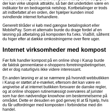
der kan virke utopisk attraktiv, så bør det undertiden være en
indikator for en bedragerisk netshop. Kortbetalinger er trods
alt indbefattet af en orden, der hjælper kunden imod
svindlende internet forhandlere.
Generelt tilråder vi køb med gængse betalingskort eller
MobilePay. Som et alternativ burde du drage fordel af en
løsning på afbetaling på komposten fra f.eks. ViaBill, såfremt
du higer efter at dække omkostningerne over flere uger.
Internet virksomheder med kompost
Før folk handler kompost på en online shop i Karup burde
de faktisk gennemlæse e-shoppens forretningsbetingelser,
det er dog naturligvis ikke videre interessant.
En anden løsning er at se nærmere på hvorvidt webbutikken
i Karup er støttet af e-mærket, eftersom det kan være en
angivelse af at internet butikken forsvarer de danske regler,
og at online shoppen rutinemæssigt overværes af jurister
som har den nødvendige knowhow om bestemmelserne på
området. Dette er desuden en god genvej til at få hjælp, hvis
du får udfordringer med komposten i forbindelse med din
handel.