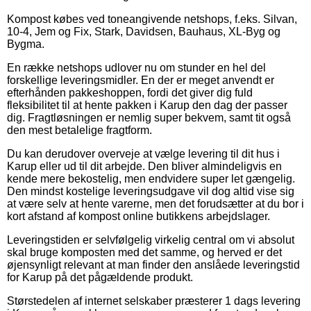
Kompost købes ved toneangivende netshops, f.eks. Silvan,
10-4, Jem og Fix, Stark, Davidsen, Bauhaus, XL-Byg og
Bygma.
En række netshops udlover nu om stunder en hel del
forskellige leveringsmidler. En der er meget anvendt er
efterhånden pakkeshoppen, fordi det giver dig fuld
fleksibilitet til at hente pakken i Karup den dag der passer
dig. Fragtløsningen er nemlig super bekvem, samt tit også
den mest betalelige fragtform.
Du kan derudover overveje at vælge levering til dit hus i
Karup eller ud til dit arbejde. Den bliver almindeligvis en
kende mere bekostelig, men endvidere super let gængelig.
Den mindst kostelige leveringsudgave vil dog altid vise sig
at være selv at hente varerne, men det forudsætter at du bor i
kort afstand af kompost online butikkens arbejdslager.
Leveringstiden er selvfølgelig virkelig central om vi absolut
skal bruge komposten med det samme, og herved er det
øjensynligt relevant at man finder den anslåede leveringstid
for Karup på det pågældende produkt.
Størstedelen af internet selskaber præsterer 1 dags levering