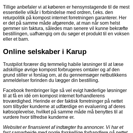
Tillige anbefaler vi at køberen er hensynstagende til de mest
essentielle vilkår i forbindelse med ordren, f.eks. den
returpolitik på kompost internet forretningen garanterer. Her
er det på samme måde afgørende, at man når som helst
gemmer sin faktura, således man senere vil kunne bekræfte
bestillingen, uafhængig om du søger et produkt til en voksen
eller et barn.
Online selskaber i Karup
Trustpilot forærer dig temmelig habile løsninger til at læse
adskillige øvrige kompost forbrugeres omtaler og af den
grund stiller vi forslag om, at du gennemsøger netbutikkens
anmeldelser forinden du lægger din bestilling.
Facebook frembringer lige så vel evigt hæderlige løsninger
til at få en idé om kompost internet forhandlerens
troværdighed. Herinde er der faktisk forretninger på nettet
som tilbyder kunderne at udfærdige en evaluering af deres
købsoplevelse, hvilket på samme måde må benyttes til at
vurdere hvor tilfredse kunderne er.
Websitet er finansieret af indtægter fra annoncer. Vi har et
fast samarbejde med nogle forskellige forhandlere på nettet