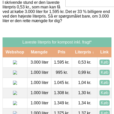
I skrivende stund er den laveste
literpris 0,53 kr., som man kan få
ved at købe 3.000 liter for 1.595 kr. Det er 33 % billigere end
ved den højeste literpris. Så er spørgsmålet bare, om 3.000
liter er den rette mængde for dig?
Laveste literpris for kompost inkl. fragt*
Webshop
Mængde
Pris
Literpris ↓
Link
3.000 liter
1.595 kr.
0,53 kr.
Køb
1.000 liter
995 kr.
0,99 kr.
Køb
1.000 liter
1.045 kr.
1,04 kr.
Køb
1.000 liter
1.308 kr.
1,30 kr.
Køb
1.000 liter
1.349 kr.
1,34 kr.
Køb
1.000 liter
1.375 kr.
1,37 kr.
Køb