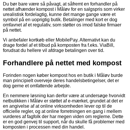
Du bør bare være så påvagt, at såfremt en forhandler på
nettet afhænder kompost i Måløv for en salgspris som virker
urealistisk fordelagtig, kunne det mange gange være et
symbol på en uoprigtig butik. Betalinger med kort er dog
omfavnet af et regulativ, som støtter os imod falske firmaer
på nettet.
Vi anbefaler kortkøb eller MobilePay. Alternativt kan du
drage fordel af et tilbud på komposten fra f.eks. ViaBill,
forudsat du hellere vil afdrage betalingen over tid.
Forhandlere på nettet med kompost
Forinden nogen køber kompost hos en butik i Måløv burde
man principielt overveje deres handelsbetingelser, det er
dog gerne et omfattende arbejde.
En nemmere løsning kan derfor være at undersøge hvorvidt
netbutikken i Måløv er støttet af e-mærket, grundet at det er
en angivelse af at online virksomheden lever op til de
officielle regler, og at online forretningen en gang i mellem
vurderes af fagfolk der har megen viden om reglerne. Dette
er en god genvej til support, når du skulle få problemer med
komposten i processen med din handel.