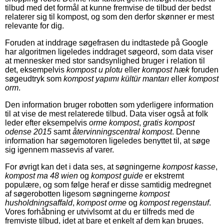
tilbud med det formål at kunne fremvise de tilbud der bedst
relaterer sig til kompost, og som den derfor skønner er mest
relevante for dig.
Foruden at inddrage søgefrasen du indtastede på Google
har algoritmen ligeledes inddraget søgeord, som data viser
at mennesker med stor sandsynlighed bruger i relation til
det, eksempelvis
kompost u plotu
eller
kompost hæk
foruden
søgeudtryk som
kompost yapımı kültür mantarı
eller
kompost
orm
.
Den information bruger robotten som yderligere information
til at vise de mest relaterede tilbud. Data viser også at folk
leder efter eksempelvis
orme kompost
,
gratis kompost
odense 2015
samt
återvinningscentral kompost
. Denne
information har søgemotoren ligeledes benyttet til, at søge
sig igennem massevis af varer.
For øvrigt kan det i data ses, at søgningerne
kompost kasse
,
kompost ma 48 wien
og
kompost guide
er ekstremt
populære, og som følge heraf er disse samtidig medregnet
af søgerobotten ligesom søgningerne
kompost
husholdningsaffald
,
kompost orme
og
kompost regenstauf
.
Vores forhåbning er utvivlsomt at du er tilfreds med de
fremviste tilbud, idet at bare et enkelt af dem kan bruges.