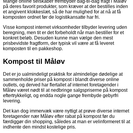
Mange online selskaber frembyder dag-til-dag fragt i Måløv
på deres favorit produkter, som kræver at der bestilles inden
et angivent klokkeslæt, så de har mulighed for at nå at få
komposten ordnet før de logistikansatte har fri.
Visse kompost internet virksomheder tilbyder levering uden
beregning, men tit er det forbeholdt når man bestiller for et
konkret beløb. Desuden kunne man vælge den mest
prisbevidste fragtform, der typisk vil være at få leveret
komposten til en pakkeshop.
Kompost til Måløv
Det er jo ualmindeligt praktisk for almindelige dødelige at
sammenholde priser på kompost i blandt diverse online
outlets, og derved har flertallet af internet foretagender i
Måløv været nødt til at nedbringe salgspriserne på kompost
eftertrykkeligt, og endda nogle gange frembyde gebyrfri
levering.
Det kan dog immervæk være nyttigt at prøve diverse internet
foretagender nær Måløv efter rabat på kompost før du
færdiggør din shopping, således at man er velinformeret til at
indhente den mindst kostelige pris.