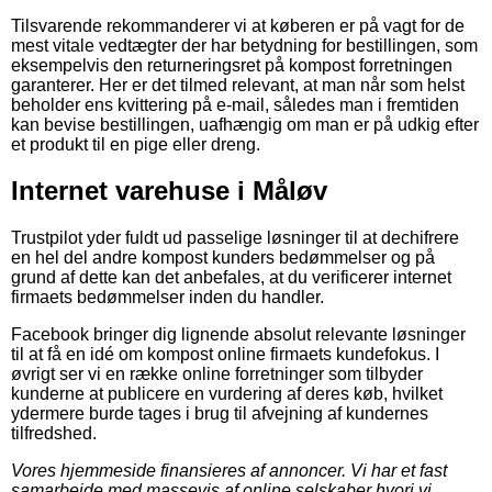
Tilsvarende rekommanderer vi at køberen er på vagt for de
mest vitale vedtægter der har betydning for bestillingen, som
eksempelvis den returneringsret på kompost forretningen
garanterer. Her er det tilmed relevant, at man når som helst
beholder ens kvittering på e-mail, således man i fremtiden
kan bevise bestillingen, uafhængig om man er på udkig efter
et produkt til en pige eller dreng.
Internet varehuse i Måløv
Trustpilot yder fuldt ud passelige løsninger til at dechifrere
en hel del andre kompost kunders bedømmelser og på
grund af dette kan det anbefales, at du verificerer internet
firmaets bedømmelser inden du handler.
Facebook bringer dig lignende absolut relevante løsninger
til at få en idé om kompost online firmaets kundefokus. I
øvrigt ser vi en række online forretninger som tilbyder
kunderne at publicere en vurdering af deres køb, hvilket
ydermere burde tages i brug til afvejning af kundernes
tilfredshed.
Vores hjemmeside finansieres af annoncer. Vi har et fast
samarbejde med massevis af online selskaber hvori vi