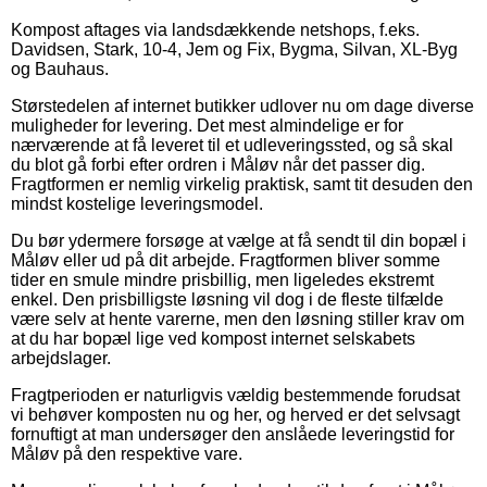
Kompost aftages via landsdækkende netshops, f.eks.
Davidsen, Stark, 10-4, Jem og Fix, Bygma, Silvan, XL-Byg
og Bauhaus.
Størstedelen af internet butikker udlover nu om dage diverse
muligheder for levering. Det mest almindelige er for
nærværende at få leveret til et udleveringssted, og så skal
du blot gå forbi efter ordren i Måløv når det passer dig.
Fragtformen er nemlig virkelig praktisk, samt tit desuden den
mindst kostelige leveringsmodel.
Du bør ydermere forsøge at vælge at få sendt til din bopæl i
Måløv eller ud på dit arbejde. Fragtformen bliver somme
tider en smule mindre prisbillig, men ligeledes ekstremt
enkel. Den prisbilligste løsning vil dog i de fleste tilfælde
være selv at hente varerne, men den løsning stiller krav om
at du har bopæl lige ved kompost internet selskabets
arbejdslager.
Fragtperioden er naturligvis vældig bestemmende forudsat
vi behøver komposten nu og her, og herved er det selvsagt
fornuftigt at man undersøger den anslåede leveringstid for
Måløv på den respektive vare.