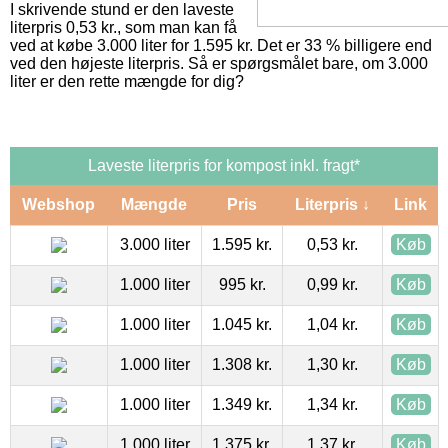
I skrivende stund er den laveste
literpris 0,53 kr., som man kan få
ved at købe 3.000 liter for 1.595 kr. Det er 33 % billigere end
ved den højeste literpris. Så er spørgsmålet bare, om 3.000
liter er den rette mængde for dig?
Laveste literpris for kompost inkl. fragt*
Webshop
Mængde
Pris
Literpris ↓
Link
3.000 liter
1.595 kr.
0,53 kr.
Køb
1.000 liter
995 kr.
0,99 kr.
Køb
1.000 liter
1.045 kr.
1,04 kr.
Køb
1.000 liter
1.308 kr.
1,30 kr.
Køb
1.000 liter
1.349 kr.
1,34 kr.
Køb
1.000 liter
1.375 kr.
1,37 kr.
Køb