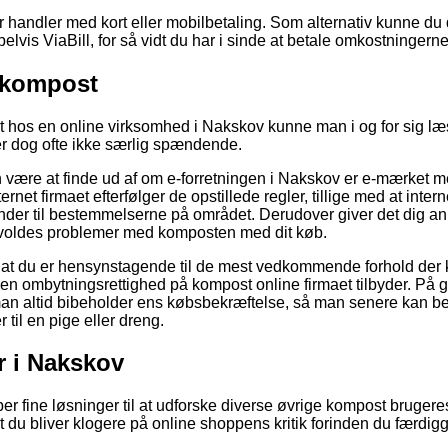
for handler med kort eller mobilbetaling. Som alternativ kunne du
vis ViaBill, for så vidt du har i sinde at betale omkostningern
 kompost
t hos en online virksomhed i Nakskov kunne man i og for sig l
er dog ofte ikke særlig spændende.
være at finde ud af om e-forretningen i Nakskov er e-mærket m
ernet firmaet efterfølger de opstillede regler, tillige med at int
kender til bestemmelserne på området. Derudover giver det dig anle
orvoldes problemer med komposten med dit køb.
t at du er hensynstagende til de mest vedkommende forhold der 
en ombytningsrettighed på kompost online firmaet tilbyder. På gr
n altid bibeholder ens købsbekræftelse, så man senere kan bev
 til en pige eller dreng.
r i Nakskov
per fine løsninger til at udforske diverse øvrige kompost bruger
, at du bliver klogere på online shoppens kritik forinden du færdi