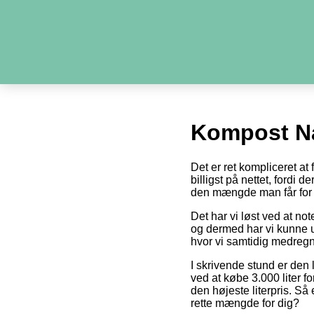
Kompost N
Det er ret kompliceret a
billigst på nettet, fordi 
den mængde man får for 
Det har vi løst ved at no
og dermed har vi kunne u
hvor vi samtidig medregn
I skrivende stund er den 
ved at købe 3.000 liter fo
den højeste literpris. Så
rette mængde for dig?