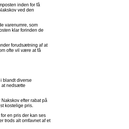
mposten inden for få
r Nakskov ved den
ende varenumre, som
osten klar forinden de
nder forudsætning af at
om ofte vil være at få
i blandt diverse
l at nedsætte
r Nakskov efter rabat på
t kostelige pris.
or en pris der kan ses
er trods alt omfavnet af et