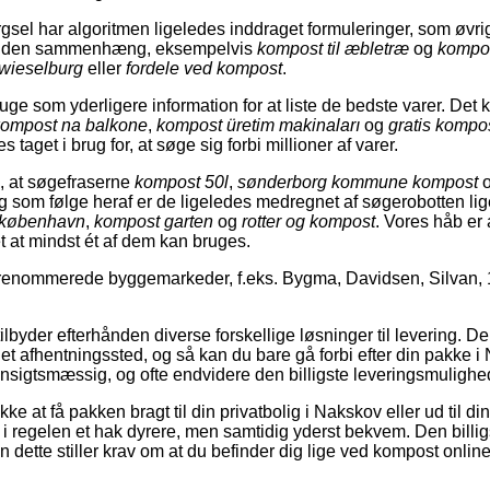
sel har algoritmen ligeledes inddraget formuleringer, som øvr
 i den sammenhæng, eksempelvis
kompost til æbletræ
og
kompos
wieselburg
eller
fordele ved kompost
.
ge som yderligere information for at liste de bedste varer. Det 
ompost na balkone
,
kompost üretim makinaları
og
gratis kompo
taget i brug for, at søge sig forbi millioner af varer.
ta, at søgefraserne
kompost 50l
,
sønderborg kommune kompost
og som følge heraf er de ligeledes medregnet af søgerobotten 
 københavn
,
kompost garten
og
rotter og kompost
. Vores håb er 
et at mindst ét af dem kan bruges.
renommerede byggemarkeder, f.eks. Bygma, Davidsen, Silvan, 
tilbyder efterhånden diverse forskellige løsninger til levering. D
l et afhentningssted, og så kan du bare gå forbi efter din pakke i
hensigtsmæssig, og ofte endvidere den billigste leveringsmulighe
kke at få pakken bragt til din privatbolig i Nakskov eller ud til d
i regelen et hak dyrere, men samtidig yderst bekvem. Den billig
n dette stiller krav om at du befinder dig lige ved kompost onli