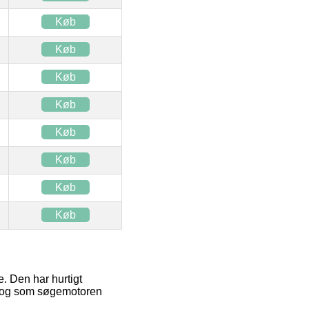
Køb
Køb
Køb
Køb
Køb
Køb
Køb
Køb
. Den har hurtigt
t, og som søgemotoren