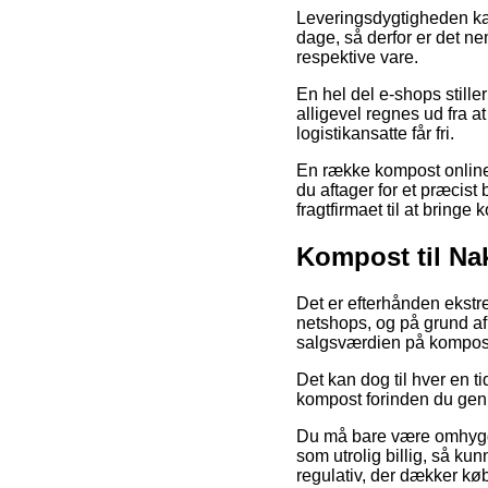
Leveringsdygtigheden kan
dage, så derfor er det n
respektive vare.
En hel del e-shops still
alligevel regnes ud fra a
logistikansatte får fri.
En række kompost online 
du aftager for et præcist 
fragtfirmaet til at bring
Kompost til Na
Det er efterhånden ekstre
netshops, og på grund af 
salgsværdien på kompost
Det kan dog til hver en t
kompost forinden du genne
Du må bare være omhyggel
som utrolig billig, så kun
regulativ, der dækker kø