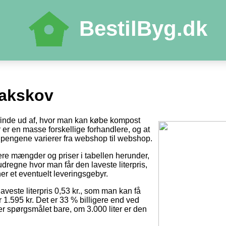
BestilByg.dk
akskov
t finde ud af, hvor man kan købe kompost
der er en masse forskellige forhandlere, og at
pengene varierer fra webshop til webshop.
tere mængder og priser i tabellen herunder,
dregne hvor man får den laveste literpris,
er et eventuelt leveringsgebyr.
laveste literpris 0,53 kr., som man kan få
r 1.595 kr. Det er 33 % billigere end ved
 er spørgsmålet bare, om 3.000 liter er den