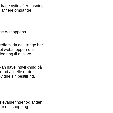
 drage nytte af en løsning
e af flere omgange.
æse e-shoppens
edlem, da det længe har
ernet webshoppen ofte
dning til at blive
kan have indvirkning på
und af dette er det
idne sin bestilling,
es evalueringer og af den
ggør din shopping.