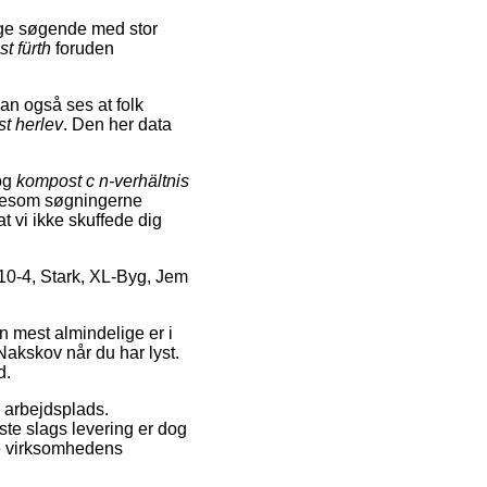
ige søgende med stor
t fürth
foruden
kan også ses at folk
st herlev
. Den her data
og
kompost c n-verhältnis
ligesom søgningerne
at vi ikke skuffede dig
10-4, Stark, XL-Byg, Jem
en mest almindelige er i
 Nakskov når du har lyst.
d.
in arbejdsplads.
ste slags levering er dog
ne virksomhedens