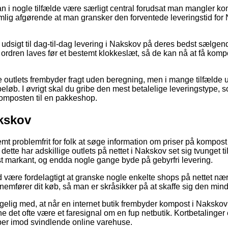
 i nogle tilfælde være særligt central forudsat man mangler ko
emlig afgørende at man gransker den forventede leveringstid fo
er udsigt til dag-til-dag levering i Nakskov på deres bedst sælg
t ordren laves før et bestemt klokkeslæt, så de kan nå at få komp
outlets frembyder fragt uden beregning, men i mange tilfælde u
beløb. I øvrigt skal du gribe den mest betalelige leveringstype, s
e komposten til en pakkeshop.
kskov
mt problemfrit for folk at søge information om priser på kompost 
dette har adskillige outlets på nettet i Nakskov set sig tvunget ti
 markant, og endda nogle gange byde på gebyrfri levering.
id være fordelagtigt at granske nogle enkelte shops på nettet næ
mfører dit køb, så man er skråsikker på at skaffe sig den minds
ig med, at når en internet butik frembyder kompost i Nakskov f
ne det ofte være et faresignal om en fup netbutik. Kortbetalinger 
ber imod svindlende online varehuse.