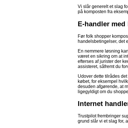
Vi slår generelt et slag 
på komposten fra eksempel
E-handler med
Før folk shopper kompos
handelsbetingelser, det 
En nemmere løsning kan 
været en sikring om at int
efterses af jurister der 
assisteret, såfremt du f
Udover dette tilrådes de
købet, for eksempel hvilk
desuden afgørende, at ma
ligegyldigt om du shopper
Internet handle
Trustpilot frembringer su
grund slår vi et slag for