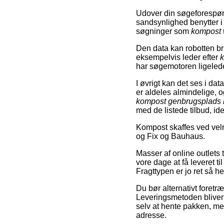
Udover din søgeforespørg
sandsynlighed benytter
søgninger som
kompost 
Den data kan robotten bru
eksempelvis leder efter
k
har søgemotoren ligeledes 
I øvrigt kan det ses i da
er aldeles almindelige, 
kompost genbrugsplads
med de listede tilbud, id
Kompost skaffes ved vel
og Fix og Bauhaus.
Masser af online outlets 
vore dage at få leveret ti
Fragttypen er jo ret så 
Du bør alternativt foretræ
Leveringsmetoden bliver 
selv at hente pakken, me
adresse.