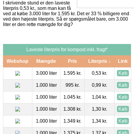
I skrivende stund er den laveste
literpris 0,53 kr., som man kan få
ved at købe 3.000 liter for 1.595 kr. Det er 33 % billigere end
ved den højeste literpris. Så er spørgsmålet bare, om 3.000
liter er den rette mængde for dig?
Laveste literpris for kompost inkl. fragt*
Webshop
Mængde
Pris
Literpris ↓
Link
3.000 liter
1.595 kr.
0,53 kr.
Køb
1.000 liter
995 kr.
0,99 kr.
Køb
1.000 liter
1.045 kr.
1,04 kr.
Køb
1.000 liter
1.308 kr.
1,30 kr.
Køb
1.000 liter
1.349 kr.
1,34 kr.
Køb
1.000 liter
1.375 kr.
1,37 kr.
Køb