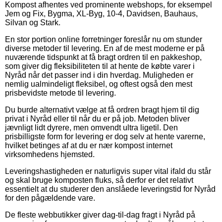
Kompost afhentes ved prominente webshops, for eksempel
Jem og Fix, Bygma, XL-Byg, 10-4, Davidsen, Bauhaus,
Silvan og Stark.
En stor portion online forretninger foreslår nu om stunder
diverse metoder til levering. En af de mest moderne er på
nuværende tidspunkt at få bragt ordren til en pakkeshop,
som giver dig fleksibiliteten til at hente de købte varer i
Nyråd når det passer ind i din hverdag. Muligheden er
nemlig ualmindeligt fleksibel, og oftest også den mest
prisbevidste metode til levering.
Du burde alternativt vælge at få ordren bragt hjem til dig
privat i Nyråd eller til når du er på job. Metoden bliver
jævnligt lidt dyrere, men omvendt ultra ligetil. Den
prisbilligste form for levering er dog selv at hente varerne,
hvilket betinges af at du er nær kompost internet
virksomhedens hjemsted.
Leveringshastigheden er naturligvis super vital ifald du står
og skal bruge komposten fluks, så derfor er det relativt
essentielt at du studerer den anslåede leveringstid for Nyråd
for den pågældende vare.
De fleste webbutikker giver dag-til-dag fragt i Nyråd på