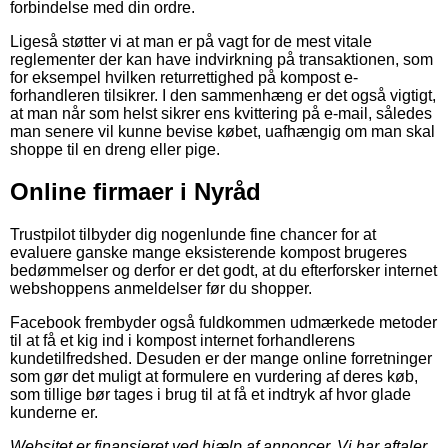
forbindelse med din ordre.
Ligeså støtter vi at man er på vagt for de mest vitale
reglementer der kan have indvirkning på transaktionen, som
for eksempel hvilken returrettighed på kompost e-
forhandleren tilsikrer. I den sammenhæng er det også vigtigt,
at man når som helst sikrer ens kvittering på e-mail, således
man senere vil kunne bevise købet, uafhængig om man skal
shoppe til en dreng eller pige.
Online firmaer i Nyråd
Trustpilot tilbyder dig nogenlunde fine chancer for at
evaluere ganske mange eksisterende kompost brugeres
bedømmelser og derfor er det godt, at du efterforsker internet
webshoppens anmeldelser før du shopper.
Facebook frembyder også fuldkommen udmærkede metoder
til at få et kig ind i kompost internet forhandlerens
kundetilfredshed. Desuden er der mange online forretninger
som gør det muligt at formulere en vurdering af deres køb,
som tillige bør tages i brug til at få et indtryk af hvor glade
kunderne er.
Websitet er finansieret ved hjælp af annoncer. Vi har aftaler