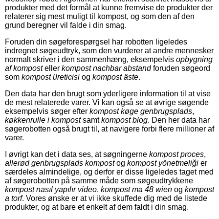
produkter med det formål at kunne fremvise de produkter der
relaterer sig mest muligt til kompost, og som den af den
grund beregner vil falde i din smag.
Foruden din søgeforespørgsel har robotten ligeledes
indregnet søgeudtryk, som den vurderer at andre mennesker
normalt skriver i den sammenhæng, eksempelvis
opbygning
af kompost
eller
kompost nachbar abstand
foruden søgeord
som
kompost üreticisi
og
kompost äste
.
Den data har den brugt som yderligere information til at vise
de mest relaterede varer. Vi kan også se at øvrige søgende
eksempelvis søger efter
kompost køge genbrugsplads
,
køkkenrulle i kompost
samt
kompost blog
. Den her data har
søgerobotten også brugt til, at navigere forbi flere millioner af
varer.
I øvrigt kan det i data ses, at søgningerne
kompost proces
,
allerød genbrugsplads kompost
og
kompost yönetmeliği
er
særdeles almindelige, og derfor er disse ligeledes taget med
af søgerobotten på samme måde som søgeudtrykkene
kompost nasıl yapılır video
,
kompost ma 48 wien
og
kompost
a torf
. Vores ønske er at vi ikke skuffede dig med de listede
produkter, og at bare et enkelt af dem faldt i din smag.