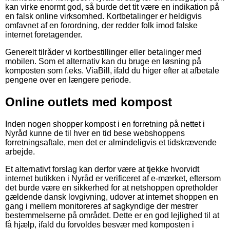
kan virke enormt god, så burde det tit være en indikation på
en falsk online virksomhed. Kortbetalinger er heldigvis
omfavnet af en forordning, der redder folk imod falske
internet foretagender.
Generelt tilråder vi kortbestillinger eller betalinger med
mobilen. Som et alternativ kan du bruge en løsning på
komposten som f.eks. ViaBill, ifald du higer efter at afbetale
pengene over en længere periode.
Online outlets med kompost
Inden nogen shopper kompost i en forretning på nettet i
Nyråd kunne de til hver en tid bese webshoppens
forretningsaftale, men det er almindeligvis et tidskrævende
arbejde.
Et alternativt forslag kan derfor være at tjekke hvorvidt
internet butikken i Nyråd er verificeret af e-mærket, eftersom
det burde være en sikkerhed for at netshoppen opretholder
gældende dansk lovgivning, udover at internet shoppen en
gang i mellem monitoreres af sagkyndige der mestrer
bestemmelserne på området. Dette er en god lejlighed til at
få hjælp, ifald du forvoldes besvær med komposten i