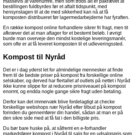
massevis af varenumre, men som trods alt er påkrævet at
bestillingen fuldbyrdes før et aftalt tidspunkt, med
hensynstagen til at de med sikkerhed kan nå at få
komposten distribueret før lagermedarbejderne har fyraften.
En række kompost online forhandlere sikrer fri fragt, men tit
afkræver det at man aftager for et bestemt beløb. I øvrigt
burde man overveje den mindst kostelige leveringsmanér,
som ofte er at få leveret komposten til et udleveringssted.
Kompost til Nyråd
Det er i dag yderst let for almindelige mennesker at finde
frem til de bedste priser på kompost fra forskellige online
selskaber, og derved har flertallet af outlets på nettet i Nyråd
ikke kunne slippe for at reducere prisniveauet på kompost
enormt, og endda nogle gange sikre fragt uden betaling.
Derfor kan det immervæk blive fordelagtigt at checke
forskellige webshops nær Nyråd efter tilbud på kompost
forinden du gennemfører din handel, sådan at man er på
den sikre side med at få fat i den billigste pris.
Du bør bare huske på, at såfremt en e-forhandler
markedsfører kompost i Nyråd til salg for en udsalgspris som