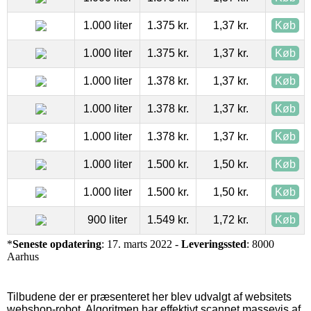
1.000 liter
1.375 kr.
1,37 kr.
Køb
1.000 liter
1.375 kr.
1,37 kr.
Køb
1.000 liter
1.378 kr.
1,37 kr.
Køb
1.000 liter
1.378 kr.
1,37 kr.
Køb
1.000 liter
1.378 kr.
1,37 kr.
Køb
1.000 liter
1.500 kr.
1,50 kr.
Køb
1.000 liter
1.500 kr.
1,50 kr.
Køb
900 liter
1.549 kr.
1,72 kr.
Køb
*
Seneste opdatering
: 17. marts 2022 -
Leveringssted
: 8000
Aarhus
Tilbudene der er præsenteret her blev udvalgt af websitets
webshop-robot. Algoritmen har effektivt scannet massevis af