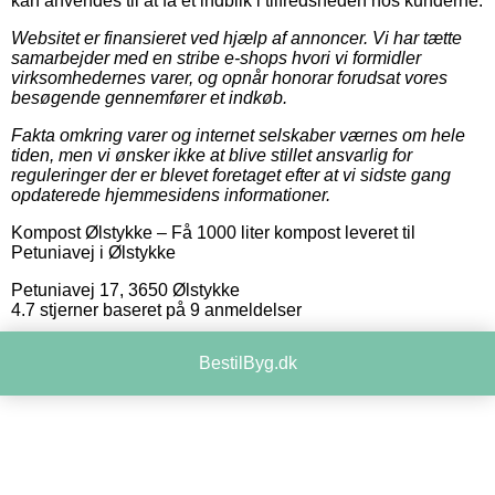
kan anvendes til at få et indblik i tilfredsheden hos kunderne.
Websitet er finansieret ved hjælp af annoncer. Vi har tætte
samarbejder med en stribe e-shops hvori vi formidler
virksomhedernes varer, og opnår honorar forudsat vores
besøgende gennemfører et indkøb.
Fakta omkring varer og internet selskaber værnes om hele
tiden, men vi ønsker ikke at blive stillet ansvarlig for
reguleringer der er blevet foretaget efter at vi sidste gang
opdaterede hjemmesidens informationer.
Kompost Ølstykke
–
Få 1000 liter kompost leveret til
Petuniavej i Ølstykke
Petuniavej 17
,
3650
Ølstykke
4.7
stjerner baseret på
9
anmeldelser
BestilByg.dk