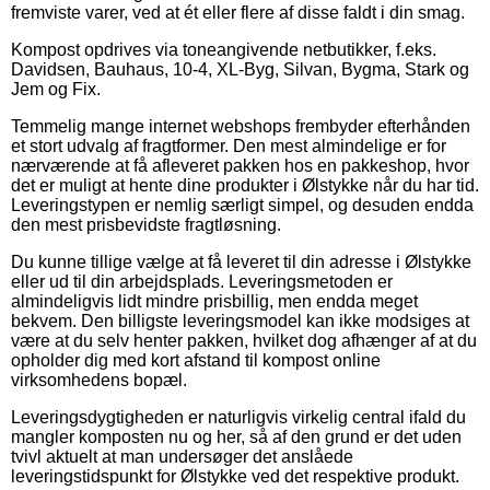
fremviste varer, ved at ét eller flere af disse faldt i din smag.
Kompost opdrives via toneangivende netbutikker, f.eks.
Davidsen, Bauhaus, 10-4, XL-Byg, Silvan, Bygma, Stark og
Jem og Fix.
Temmelig mange internet webshops frembyder efterhånden
et stort udvalg af fragtformer. Den mest almindelige er for
nærværende at få afleveret pakken hos en pakkeshop, hvor
det er muligt at hente dine produkter i Ølstykke når du har tid.
Leveringstypen er nemlig særligt simpel, og desuden endda
den mest prisbevidste fragtløsning.
Du kunne tillige vælge at få leveret til din adresse i Ølstykke
eller ud til din arbejdsplads. Leveringsmetoden er
almindeligvis lidt mindre prisbillig, men endda meget
bekvem. Den billigste leveringsmodel kan ikke modsiges at
være at du selv henter pakken, hvilket dog afhænger af at du
opholder dig med kort afstand til kompost online
virksomhedens bopæl.
Leveringsdygtigheden er naturligvis virkelig central ifald du
mangler komposten nu og her, så af den grund er det uden
tvivl aktuelt at man undersøger det anslåede
leveringstidspunkt for Ølstykke ved det respektive produkt.