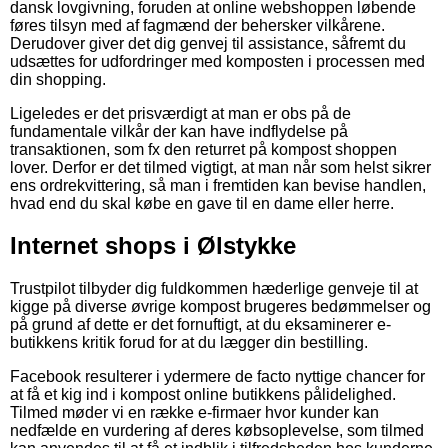
dansk lovgivning, foruden at online webshoppen løbende
føres tilsyn med af fagmænd der behersker vilkårene.
Derudover giver det dig genvej til assistance, såfremt du
udsættes for udfordringer med komposten i processen med
din shopping.
Ligeledes er det prisværdigt at man er obs på de
fundamentale vilkår der kan have indflydelse på
transaktionen, som fx den returret på kompost shoppen
lover. Derfor er det tilmed vigtigt, at man når som helst sikrer
ens ordrekvittering, så man i fremtiden kan bevise handlen,
hvad end du skal købe en gave til en dame eller herre.
Internet shops i Ølstykke
Trustpilot tilbyder dig fuldkommen hæderlige genveje til at
kigge på diverse øvrige kompost brugeres bedømmelser og
på grund af dette er det fornuftigt, at du eksaminerer e-
butikkens kritik forud for at du lægger din bestilling.
Facebook resulterer i ydermere de facto nyttige chancer for
at få et kig ind i kompost online butikkens pålidelighed.
Tilmed møder vi en række e-firmaer hvor kunder kan
nedfælde en vurdering af deres købsoplevelse, som tilmed