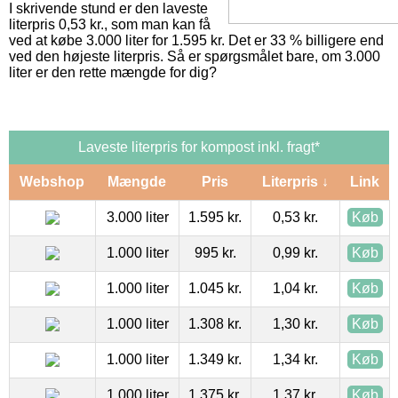
I skrivende stund er den laveste
literpris 0,53 kr., som man kan få
ved at købe 3.000 liter for 1.595 kr. Det er 33 % billigere end
ved den højeste literpris. Så er spørgsmålet bare, om 3.000
liter er den rette mængde for dig?
Laveste literpris for kompost inkl. fragt*
Webshop
Mængde
Pris
Literpris ↓
Link
3.000 liter
1.595 kr.
0,53 kr.
Køb
1.000 liter
995 kr.
0,99 kr.
Køb
1.000 liter
1.045 kr.
1,04 kr.
Køb
1.000 liter
1.308 kr.
1,30 kr.
Køb
1.000 liter
1.349 kr.
1,34 kr.
Køb
1.000 liter
1.375 kr.
1,37 kr.
Køb