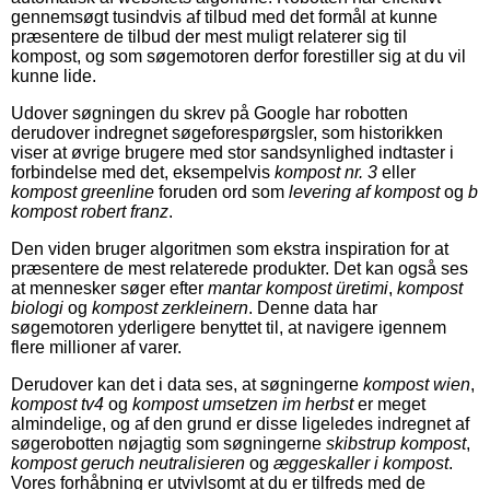
gennemsøgt tusindvis af tilbud med det formål at kunne
præsentere de tilbud der mest muligt relaterer sig til
kompost, og som søgemotoren derfor forestiller sig at du vil
kunne lide.
Udover søgningen du skrev på Google har robotten
derudover indregnet søgeforespørgsler, som historikken
viser at øvrige brugere med stor sandsynlighed indtaster i
forbindelse med det, eksempelvis
kompost nr. 3
eller
kompost greenline
foruden ord som
levering af kompost
og
b
kompost robert franz
.
Den viden bruger algoritmen som ekstra inspiration for at
præsentere de mest relaterede produkter. Det kan også ses
at mennesker søger efter
mantar kompost üretimi
,
kompost
biologi
og
kompost zerkleinern
. Denne data har
søgemotoren yderligere benyttet til, at navigere igennem
flere millioner af varer.
Derudover kan det i data ses, at søgningerne
kompost wien
,
kompost tv4
og
kompost umsetzen im herbst
er meget
almindelige, og af den grund er disse ligeledes indregnet af
søgerobotten nøjagtig som søgningerne
skibstrup kompost
,
kompost geruch neutralisieren
og
æggeskaller i kompost
.
Vores forhåbning er utvivlsomt at du er tilfreds med de