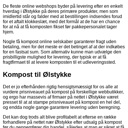
De fleste online webshops byder på levering efter en enkelt
hverdag i Ølstykke på deres primære produkter, men som
imidlertid står og falder med at bestillingen indsendes forud
for et aftalt klokkeslæt, med det formål at de har en chance
for at nå at få komposten fikset før pakkepersonalet tager
hjem.
Nogle få kompost online selskaber garanterer fragt uden
betaling, men for det meste er det betinget af at der indkøbes
for en fastsat sum. Som alternativ kunne man udvælge den
prisbilligste mulighed for levering, der typisk er at få
fragtfirmaet til at levere komposten til et udleveringssted.
Kompost til Ølstykke
Det er jo efterhånden rigtig hensigtsmæssigt for os alle at
vurdere prisniveauet på kompost på forskellige webbutikker,
og ergo har massevis af firmaer på nettet i Ølstykke været
presset til at at stampe prisniveauet på kompost en hel del,
og endda nogle gange garantere levering uden beregning.
Det kan dog trods alt blive profitabelt at efterse en række
forhandlere på nettet nær Ølstykke efter udsalg på kompost
før du gennemfører din handel, således at man er sikret at få