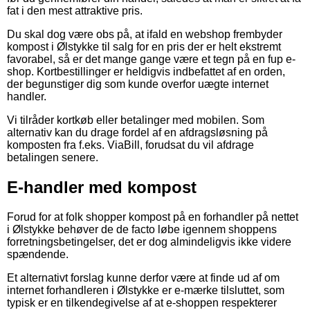
fat i den mest attraktive pris.
Du skal dog være obs på, at ifald en webshop frembyder
kompost i Ølstykke til salg for en pris der er helt ekstremt
favorabel, så er det mange gange være et tegn på en fup e-
shop. Kortbestillinger er heldigvis indbefattet af en orden,
der begunstiger dig som kunde overfor uægte internet
handler.
Vi tilråder kortkøb eller betalinger med mobilen. Som
alternativ kan du drage fordel af en afdragsløsning på
komposten fra f.eks. ViaBill, forudsat du vil afdrage
betalingen senere.
E-handler med kompost
Forud for at folk shopper kompost på en forhandler på nettet
i Ølstykke behøver de de facto løbe igennem shoppens
forretningsbetingelser, det er dog almindeligvis ikke videre
spændende.
Et alternativt forslag kunne derfor være at finde ud af om
internet forhandleren i Ølstykke er e-mærke tilsluttet, som
typisk er en tilkendegivelse af at e-shoppen respekterer