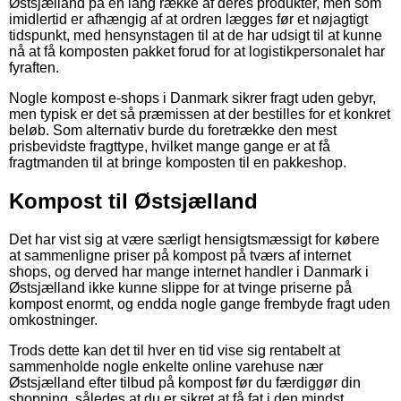
Østsjælland på en lang række af deres produkter, men som
imidlertid er afhængig af at ordren lægges før et nøjagtigt
tidspunkt, med hensynstagen til at de har udsigt til at kunne
nå at få komposten pakket forud for at logistikpersonalet har
fyraften.
Nogle kompost e-shops i Danmark sikrer fragt uden gebyr,
men typisk er det så præmissen at der bestilles for et konkret
beløb. Som alternativ burde du foretrække den mest
prisbevidste fragttype, hvilket mange gange er at få
fragtmanden til at bringe komposten til en pakkeshop.
Kompost til Østsjælland
Det har vist sig at være særligt hensigtsmæssigt for købere
at sammenligne priser på kompost på tværs af internet
shops, og derved har mange internet handler i Danmark i
Østsjælland ikke kunne slippe for at tvinge priserne på
kompost enormt, og endda nogle gange frembyde fragt uden
omkostninger.
Trods dette kan det til hver en tid vise sig rentabelt at
sammenholde nogle enkelte online varehuse nær
Østsjælland efter tilbud på kompost før du færdiggør din
shopping, således at du er sikret at få fat i den mindst