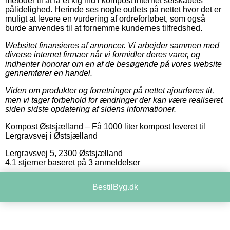
metoder til at få et kig ind i kompost internet selskabets
pålidelighed. Herinde ses nogle outlets på nettet hvor det er
muligt at levere en vurdering af ordreforløbet, som også
burde anvendes til at fornemme kundernes tilfredshed.
Websitet finansieres af annoncer. Vi arbejder sammen med
diverse internet firmaer når vi formidler deres varer, og
indhenter honorar om en af de besøgende på vores website
gennemfører en handel.
Viden om produkter og forretninger på nettet ajourføres tit,
men vi tager forbehold for ændringer der kan være realiseret
siden sidste opdatering af sidens informationer.
Kompost Østsjælland
–
Få 1000 liter kompost leveret til
Lergravsvej i Østsjælland
Lergravsvej 5
,
2300
Østsjælland
4.1
stjerner baseret på
3
anmeldelser
BestilByg.dk