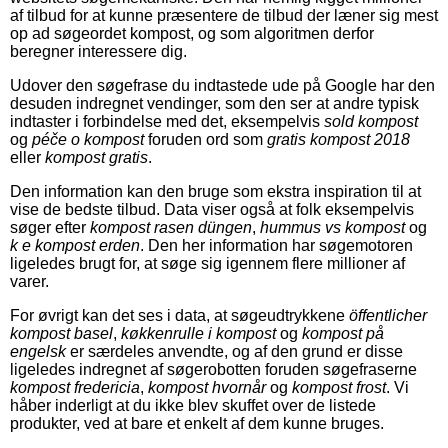
af tilbud for at kunne præsentere de tilbud der læner sig mest
op ad søgeordet kompost, og som algoritmen derfor
beregner interessere dig.
Udover den søgefrase du indtastede ude på Google har den
desuden indregnet vendinger, som den ser at andre typisk
indtaster i forbindelse med det, eksempelvis
sold kompost
og
péče o kompost
foruden ord som
gratis kompost 2018
eller
kompost gratis
.
Den information kan den bruge som ekstra inspiration til at
vise de bedste tilbud. Data viser også at folk eksempelvis
søger efter
kompost rasen düngen
,
hummus vs kompost
og
k e kompost erden
. Den her information har søgemotoren
ligeledes brugt for, at søge sig igennem flere millioner af
varer.
For øvrigt kan det ses i data, at søgeudtrykkene
öffentlicher
kompost basel
,
køkkenrulle i kompost
og
kompost på
engelsk
er særdeles anvendte, og af den grund er disse
ligeledes indregnet af søgerobotten foruden søgefraserne
kompost fredericia
,
kompost hvornår
og
kompost frost
. Vi
håber inderligt at du ikke blev skuffet over de listede
produkter, ved at bare et enkelt af dem kunne bruges.