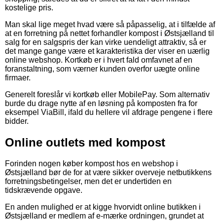
kostelige pris.
Man skal lige meget hvad være så påpasselig, at i tilfælde af
at en forretning på nettet forhandler kompost i Østsjælland til
salg for en salgspris der kan virke uendeligt attraktiv, så er
det mange gange være et karakteristika der viser en uærlig
online webshop. Kortkøb er i hvert fald omfavnet af en
foranstaltning, som værner kunden overfor uægte online
firmaer.
Generelt foreslår vi kortkøb eller MobilePay. Som alternativ
burde du drage nytte af en løsning på komposten fra for
eksempel ViaBill, ifald du hellere vil afdrage pengene i flere
bidder.
Online outlets med kompost
Forinden nogen køber kompost hos en webshop i
Østsjælland bør de for at være sikker overveje netbutikkens
forretningsbetingelser, men det er undertiden en
tidskrævende opgave.
En anden mulighed er at kigge hvorvidt online butikken i
Østsjælland er medlem af e-mærke ordningen, grundet at