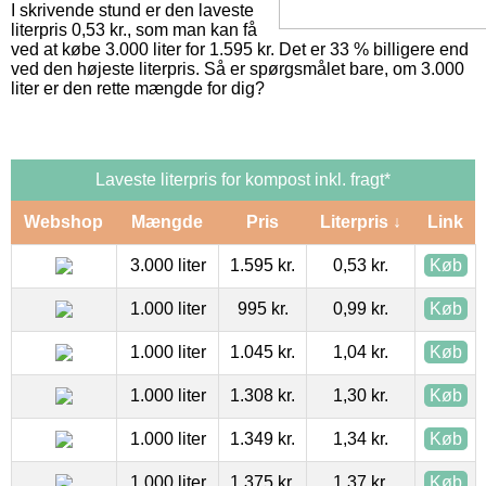
I skrivende stund er den laveste
literpris 0,53 kr., som man kan få
ved at købe 3.000 liter for 1.595 kr. Det er 33 % billigere end
ved den højeste literpris. Så er spørgsmålet bare, om 3.000
liter er den rette mængde for dig?
Laveste literpris for kompost inkl. fragt*
Webshop
Mængde
Pris
Literpris ↓
Link
3.000 liter
1.595 kr.
0,53 kr.
Køb
1.000 liter
995 kr.
0,99 kr.
Køb
1.000 liter
1.045 kr.
1,04 kr.
Køb
1.000 liter
1.308 kr.
1,30 kr.
Køb
1.000 liter
1.349 kr.
1,34 kr.
Køb
1.000 liter
1.375 kr.
1,37 kr.
Køb