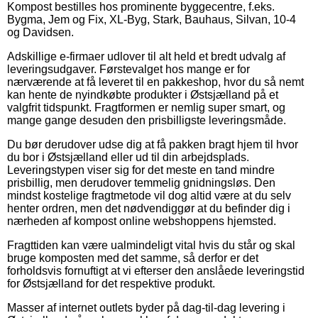
Kompost bestilles hos prominente byggecentre, f.eks.
Bygma, Jem og Fix, XL-Byg, Stark, Bauhaus, Silvan, 10-4
og Davidsen.
Adskillige e-firmaer udlover til alt held et bredt udvalg af
leveringsudgaver. Førstevalget hos mange er for
nærværende at få leveret til en pakkeshop, hvor du så nemt
kan hente de nyindkøbte produkter i Østsjælland på et
valgfrit tidspunkt. Fragtformen er nemlig super smart, og
mange gange desuden den prisbilligste leveringsmåde.
Du bør derudover udse dig at få pakken bragt hjem til hvor
du bor i Østsjælland eller ud til din arbejdsplads.
Leveringstypen viser sig for det meste en tand mindre
prisbillig, men derudover temmelig gnidningsløs. Den
mindst kostelige fragtmetode vil dog altid være at du selv
henter ordren, men det nødvendiggør at du befinder dig i
nærheden af kompost online webshoppens hjemsted.
Fragttiden kan være ualmindeligt vital hvis du står og skal
bruge komposten med det samme, så derfor er det
forholdsvis fornuftigt at vi efterser den anslåede leveringstid
for Østsjælland for det respektive produkt.
Masser af internet outlets byder på dag-til-dag levering i