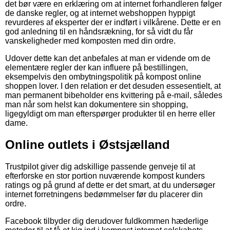
det bør være en erklæring om at internet forhandleren følger
de danske regler, og at internet webshoppen hyppigt
revurderes af eksperter der er indført i vilkårene. Dette er en
god anledning til en håndsrækning, for så vidt du får
vanskeligheder med komposten med din ordre.
Udover dette kan det anbefales at man er vidende om de
elementære regler der kan influere på bestillingen,
eksempelvis den ombytningspolitik på kompost online
shoppen lover. I den relation er det desuden essesentielt, at
man permanent bibeholder ens kvittering på e-mail, således
man når som helst kan dokumentere sin shopping,
ligegyldigt om man efterspørger produkter til en herre eller
dame.
Online outlets i Østsjælland
Trustpilot giver dig adskillige passende genveje til at
efterforske en stor portion nuværende kompost kunders
ratings og på grund af dette er det smart, at du undersøger
internet forretningens bedømmelser før du placerer din
ordre.
Facebook tilbyder dig derudover fuldkommen hæderlige