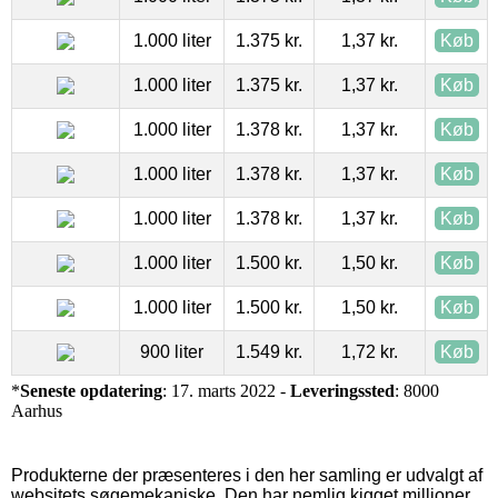
1.000 liter
1.375 kr.
1,37 kr.
Køb
1.000 liter
1.375 kr.
1,37 kr.
Køb
1.000 liter
1.378 kr.
1,37 kr.
Køb
1.000 liter
1.378 kr.
1,37 kr.
Køb
1.000 liter
1.378 kr.
1,37 kr.
Køb
1.000 liter
1.500 kr.
1,50 kr.
Køb
1.000 liter
1.500 kr.
1,50 kr.
Køb
900 liter
1.549 kr.
1,72 kr.
Køb
*
Seneste opdatering
: 17. marts 2022 -
Leveringssted
: 8000
Aarhus
Produkterne der præsenteres i den her samling er udvalgt af
websitets søgemekaniske. Den har nemlig kigget millioner