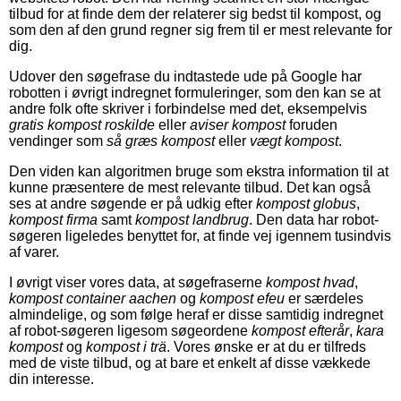
tilbud for at finde dem der relaterer sig bedst til kompost, og
som den af den grund regner sig frem til er mest relevante for
dig.
Udover den søgefrase du indtastede ude på Google har
robotten i øvrigt indregnet formuleringer, som den kan se at
andre folk ofte skriver i forbindelse med det, eksempelvis
gratis kompost roskilde
eller
aviser kompost
foruden
vendinger som
så græs kompost
eller
vægt kompost
.
Den viden kan algoritmen bruge som ekstra information til at
kunne præsentere de mest relevante tilbud. Det kan også
ses at andre søgende er på udkig efter
kompost globus
,
kompost firma
samt
kompost landbrug
. Den data har robot-
søgeren ligeledes benyttet for, at finde vej igennem tusindvis
af varer.
I øvrigt viser vores data, at søgefraserne
kompost hvad
,
kompost container aachen
og
kompost efeu
er særdeles
almindelige, og som følge heraf er disse samtidig indregnet
af robot-søgeren ligesom søgeordene
kompost efterår
,
kara
kompost
og
kompost i trä
. Vores ønske er at du er tilfreds
med de viste tilbud, og at bare et enkelt af disse vækkede
din interesse.