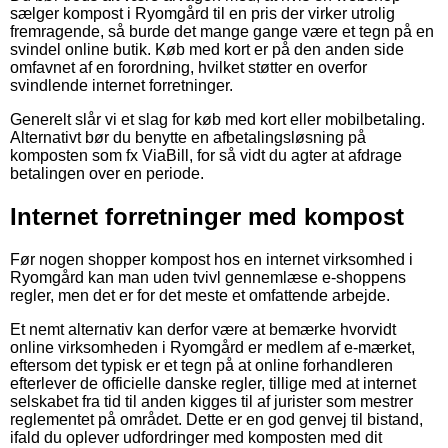
sælger kompost i Ryomgård til en pris der virker utrolig
fremragende, så burde det mange gange være et tegn på en
svindel online butik. Køb med kort er på den anden side
omfavnet af en forordning, hvilket støtter en overfor
svindlende internet forretninger.
Generelt slår vi et slag for køb med kort eller mobilbetaling.
Alternativt bør du benytte en afbetalingsløsning på
komposten som fx ViaBill, for så vidt du agter at afdrage
betalingen over en periode.
Internet forretninger med kompost
Før nogen shopper kompost hos en internet virksomhed i
Ryomgård kan man uden tvivl gennemlæse e-shoppens
regler, men det er for det meste et omfattende arbejde.
Et nemt alternativ kan derfor være at bemærke hvorvidt
online virksomheden i Ryomgård er medlem af e-mærket,
eftersom det typisk er et tegn på at online forhandleren
efterlever de officielle danske regler, tillige med at internet
selskabet fra tid til anden kigges til af jurister som mestrer
reglementet på området. Dette er en god genvej til bistand,
ifald du oplever udfordringer med komposten med dit