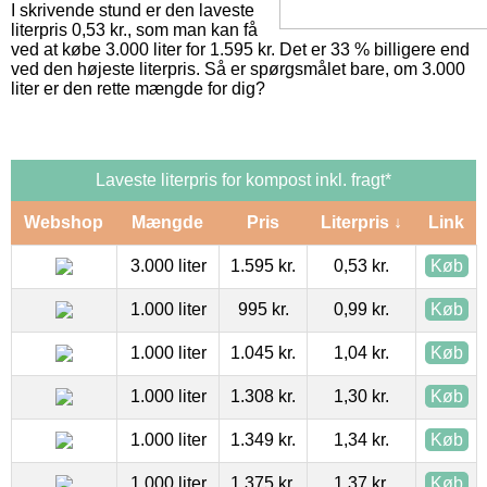
I skrivende stund er den laveste
literpris 0,53 kr., som man kan få
ved at købe 3.000 liter for 1.595 kr. Det er 33 % billigere end
ved den højeste literpris. Så er spørgsmålet bare, om 3.000
liter er den rette mængde for dig?
Laveste literpris for kompost inkl. fragt*
Webshop
Mængde
Pris
Literpris ↓
Link
3.000 liter
1.595 kr.
0,53 kr.
Køb
1.000 liter
995 kr.
0,99 kr.
Køb
1.000 liter
1.045 kr.
1,04 kr.
Køb
1.000 liter
1.308 kr.
1,30 kr.
Køb
1.000 liter
1.349 kr.
1,34 kr.
Køb
1.000 liter
1.375 kr.
1,37 kr.
Køb