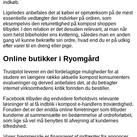
indkøb.
Ligeledes anbefales det at køber er opmærksom på de mest
essentielle vedtægter der indvirker på ordren, som
eksempelvis den returrettighed på kompost shoppen
tilbyder. I den relation er det desuden relevant, at man når
som helst bibeholder ens kvittering, således man en anden
gang vil kunne bekræfte sin ordre, hvad end du er på udkig
efter varer til en dreng eller pige.
Online butikker i Ryomgård
Trustpilot leverer en del fordelagtige muligheder for at
studere en længere række aktuelle kompost konsumenters
evalueringer og derved anbefales det, at du betragter
internet virksomhedens kritik forinden du bestiller.
Facebook tilbyder dig endvidere forholdsvis relevante
løsninger til at få indblik i kompost e-handlens troværdighed.
Foruden det er der endda online forretninger som tilbyder
kunderne at sammensætte en bedømmelse af ordreforløbet,
som lige så vel må benyttes til afvejning af kundernes
tilfredshed.
Vores hjemmeside er finansieret af indtægter fra annoncer.