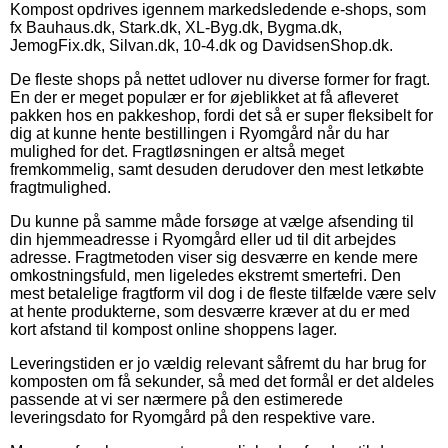
Kompost opdrives igennem markedsledende e-shops, som
fx Bauhaus.dk, Stark.dk, XL-Byg.dk, Bygma.dk,
JemogFix.dk, Silvan.dk, 10-4.dk og DavidsenShop.dk.
De fleste shops på nettet udlover nu diverse former for fragt.
En der er meget populær er for øjeblikket at få afleveret
pakken hos en pakkeshop, fordi det så er super fleksibelt for
dig at kunne hente bestillingen i Ryomgård når du har
mulighed for det. Fragtløsningen er altså meget
fremkommelig, samt desuden derudover den mest letkøbte
fragtmulighed.
Du kunne på samme måde forsøge at vælge afsending til
din hjemmeadresse i Ryomgård eller ud til dit arbejdes
adresse. Fragtmetoden viser sig desværre en kende mere
omkostningsfuld, men ligeledes ekstremt smertefri. Den
mest betalelige fragtform vil dog i de fleste tilfælde være selv
at hente produkterne, som desværre kræver at du er med
kort afstand til kompost online shoppens lager.
Leveringstiden er jo vældig relevant såfremt du har brug for
komposten om få sekunder, så med det formål er det aldeles
passende at vi ser nærmere på den estimerede
leveringsdato for Ryomgård på den respektive vare.