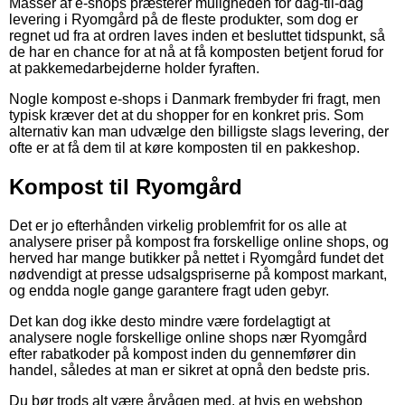
Masser af e-shops præsterer muligheden for dag-til-dag
levering i Ryomgård på de fleste produkter, som dog er
regnet ud fra at ordren laves inden et besluttet tidspunkt, så
de har en chance for at nå at få komposten betjent forud for
at pakkemedarbejderne holder fyraften.
Nogle kompost e-shops i Danmark frembyder fri fragt, men
typisk kræver det at du shopper for en konkret pris. Som
alternativ kan man udvælge den billigste slags levering, der
ofte er at få dem til at køre komposten til en pakkeshop.
Kompost til Ryomgård
Det er jo efterhånden virkelig problemfrit for os alle at
analysere priser på kompost fra forskellige online shops, og
herved har mange butikker på nettet i Ryomgård fundet det
nødvendigt at presse udsalgspriserne på kompost markant,
og endda nogle gange garantere fragt uden gebyr.
Det kan dog ikke desto mindre være fordelagtigt at
analysere nogle forskellige online shops nær Ryomgård
efter rabatkoder på kompost inden du gennemfører din
handel, således at man er sikret at opnå den bedste pris.
Du bør trods alt være årvågen med, at hvis en webshop