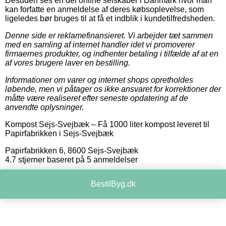
Desuden ses en del online selskaber i Danmark hvor man
kan forfatte en anmeldelse af deres købsoplevelse, som
ligeledes bør bruges til at få et indblik i kundetilfredsheden.
Denne side er reklamefinansieret. Vi arbejder tæt sammen
med en samling af internet handler idet vi promoverer
firmaernes produkter, og indhenter betaling i tilfælde af at en
af vores brugere laver en bestilling.
Informationer om varer og internet shops opretholdes
løbende, men vi påtager os ikke ansvaret for korrektioner der
måtte være realiseret efter seneste opdatering af de
anvendte oplysninger.
Kompost Sejs-Svejbæk
–
Få 1000 liter kompost leveret til
Papirfabrikken i Sejs-Svejbæk
Papirfabrikken 6
,
8600
Sejs-Svejbæk
4.7
stjerner baseret på
5
anmeldelser
BestilByg.dk