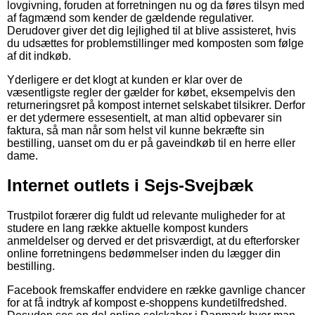
lovgivning, foruden at forretningen nu og da føres tilsyn med
af fagmænd som kender de gældende regulativer.
Derudover giver det dig lejlighed til at blive assisteret, hvis
du udsættes for problemstillinger med komposten som følge
af dit indkøb.
Yderligere er det klogt at kunden er klar over de
væsentligste regler der gælder for købet, eksempelvis den
returneringsret på kompost internet selskabet tilsikrer. Derfor
er det ydermere essesentielt, at man altid opbevarer sin
faktura, så man når som helst vil kunne bekræfte sin
bestilling, uanset om du er på gaveindkøb til en herre eller
dame.
Internet outlets i Sejs-Svejbæk
Trustpilot forærer dig fuldt ud relevante muligheder for at
studere en lang række aktuelle kompost kunders
anmeldelser og derved er det prisværdigt, at du efterforsker
online forretningens bedømmelser inden du lægger din
bestilling.
Facebook fremskaffer endvidere en række gavnlige chancer
for at få indtryk af kompost e-shoppens kundetilfredshed.