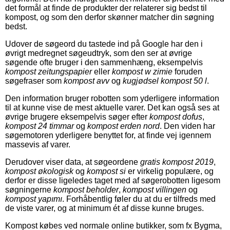
det formål at finde de produkter der relaterer sig bedst til
kompost, og som den derfor skønner matcher din søgning
bedst.
Udover de søgeord du tastede ind på Google har den i
øvrigt medregnet søgeudtryk, som den ser at øvrige
søgende ofte bruger i den sammenhæng, eksempelvis
kompost zeitungspapier
eller
kompost w zimie
foruden
søgefraser som
kompost avv
og
kugjødsel kompost 50 l
.
Den information bruger robotten som yderligere information
til at kunne vise de mest aktuelle varer. Det kan også ses at
øvrige brugere eksempelvis søger efter
kompost dofus
,
kompost 24 timmar
og
kompost erden nord
. Den viden har
søgemotoren yderligere benyttet for, at finde vej igennem
massevis af varer.
Derudover viser data, at søgeordene
gratis kompost 2019
,
kompost økologisk
og
kompost si
er virkelig populære, og
derfor er disse ligeledes taget med af søgerobotten ligesom
søgningerne
kompost beholder
,
kompost villingen
og
kompost yapımı
. Forhåbentlig føler du at du er tilfreds med
de viste varer, og at minimum ét af disse kunne bruges.
Kompost købes ved normale online butikker, som fx Bygma,