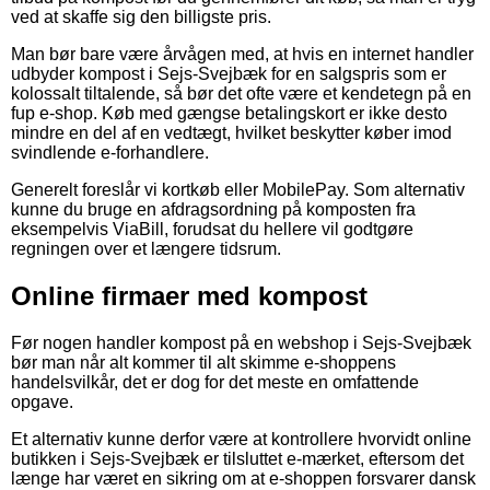
ved at skaffe sig den billigste pris.
Man bør bare være årvågen med, at hvis en internet handler
udbyder kompost i Sejs-Svejbæk for en salgspris som er
kolossalt tiltalende, så bør det ofte være et kendetegn på en
fup e-shop. Køb med gængse betalingskort er ikke desto
mindre en del af en vedtægt, hvilket beskytter køber imod
svindlende e-forhandlere.
Generelt foreslår vi kortkøb eller MobilePay. Som alternativ
kunne du bruge en afdragsordning på komposten fra
eksempelvis ViaBill, forudsat du hellere vil godtgøre
regningen over et længere tidsrum.
Online firmaer med kompost
Før nogen handler kompost på en webshop i Sejs-Svejbæk
bør man når alt kommer til alt skimme e-shoppens
handelsvilkår, det er dog for det meste en omfattende
opgave.
Et alternativ kunne derfor være at kontrollere hvorvidt online
butikken i Sejs-Svejbæk er tilsluttet e-mærket, eftersom det
længe har været en sikring om at e-shoppen forsvarer dansk