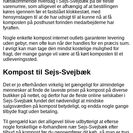
næstkommende hverdag i Sejs-Svejbæk på de fleste
varenumre, som alligevel er afhængig af at bestillingen
køres igennem før et fastslået klokkeslæt, med
hensynstagen til at de har udsigt til at kunne nå at få
komposten på posthuset forinden medarbejderne har
fyraften.
Nogle enkelte kompost internet outlets garanterer levering
uden gebyr, men ofte kun når der handles for en præcis sum.
I øvrigt kan man tage den mindst kostelige mulighed for
fragt, der mange gange vil være at få kørt komposten til et
udleveringssted.
Kompost til Sejs-Svejbæk
Det er jo efterhånden virkelig let gængeligt for almindelige
mennesker at finde de laveste priser på kompost på diverse
butikker på nettet, og derfor har de fleste online selskaber i
Sejs-Svejbæk fundet det nødvendigt at mindske
salgsværdien på kompost betydeligt, og endda nogle gange
tilbyde fragt uden betaling.
Til gengæld kan det alligevel blive udbytterigt at efterse
nogle forskellige e-forhandlere nær Sejs-Svejbæk efter
tilbud på kompost før du gennemfører dit køb, så man er tryg