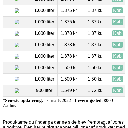
1.000 liter
1.375 kr.
1,37 kr.
Køb
1.000 liter
1.375 kr.
1,37 kr.
Køb
1.000 liter
1.378 kr.
1,37 kr.
Køb
1.000 liter
1.378 kr.
1,37 kr.
Køb
1.000 liter
1.378 kr.
1,37 kr.
Køb
1.000 liter
1.500 kr.
1,50 kr.
Køb
1.000 liter
1.500 kr.
1,50 kr.
Køb
900 liter
1.549 kr.
1,72 kr.
Køb
*
Seneste opdatering
: 17. marts 2022 -
Leveringssted
: 8000
Aarhus
Produkterne du finder på denne side blev frembragt af vores
algoritme. Den har hurtigt scannet millioner af produkter med