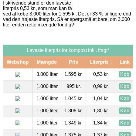
I skrivende stund er den laveste
literpris 0,53 kr., som man kan få
ved at købe 3.000 liter for 1.595 kr. Det er 33 % billigere end
ved den højeste literpris. Så er spørgsmålet bare, om 3.000
liter er den rette mængde for dig?
Laveste literpris for kompost inkl. fragt*
Webshop
Mængde
Pris
Literpris ↓
Link
3.000 liter
1.595 kr.
0,53 kr.
Køb
1.000 liter
995 kr.
0,99 kr.
Køb
1.000 liter
1.045 kr.
1,04 kr.
Køb
1.000 liter
1.308 kr.
1,30 kr.
Køb
1.000 liter
1.349 kr.
1,34 kr.
Køb
1.000 liter
1.375 kr.
1,37 kr.
Køb