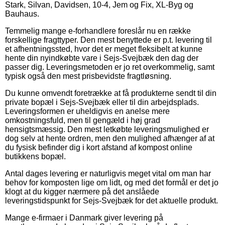
Stark, Silvan, Davidsen, 10-4, Jem og Fix, XL-Byg og
Bauhaus.
Temmelig mange e-forhandlere foreslår nu en række
forskellige fragttyper. Den mest benyttede er p.t. levering til
et afhentningssted, hvor det er meget fleksibelt at kunne
hente din nyindkøbte vare i Sejs-Svejbæk den dag der
passer dig. Leveringsmetoden er jo ret overkommelig, samt
typisk også den mest prisbevidste fragtløsning.
Du kunne omvendt foretrække at få produkterne sendt til din
private bopæl i Sejs-Svejbæk eller til din arbejdsplads.
Leveringsformen er uheldigvis en anelse mere
omkostningsfuld, men til gengæld i høj grad
hensigtsmæssig. Den mest letkøbte leveringsmulighed er
dog selv at hente ordren, men den mulighed afhænger af at
du fysisk befinder dig i kort afstand af kompost online
butikkens bopæl.
Antal dages levering er naturligvis meget vital om man har
behov for komposten lige om lidt, og med det formål er det jo
klogt at du kigger nærmere på det anslåede
leveringstidspunkt for Sejs-Svejbæk for det aktuelle produkt.
Mange e-firmaer i Danmark giver levering på