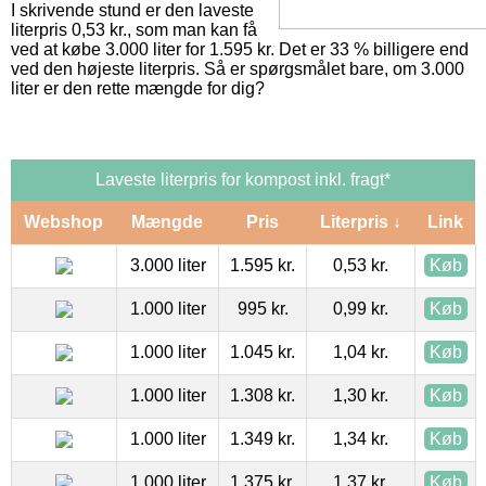
I skrivende stund er den laveste
literpris 0,53 kr., som man kan få
ved at købe 3.000 liter for 1.595 kr. Det er 33 % billigere end
ved den højeste literpris. Så er spørgsmålet bare, om 3.000
liter er den rette mængde for dig?
Laveste literpris for kompost inkl. fragt*
Webshop
Mængde
Pris
Literpris ↓
Link
3.000 liter
1.595 kr.
0,53 kr.
Køb
1.000 liter
995 kr.
0,99 kr.
Køb
1.000 liter
1.045 kr.
1,04 kr.
Køb
1.000 liter
1.308 kr.
1,30 kr.
Køb
1.000 liter
1.349 kr.
1,34 kr.
Køb
1.000 liter
1.375 kr.
1,37 kr.
Køb