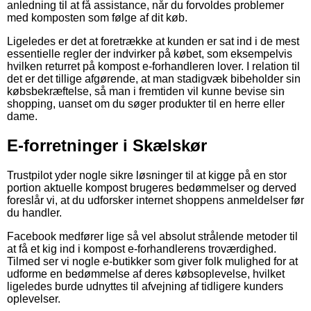
anledning til at få assistance, når du forvoldes problemer
med komposten som følge af dit køb.
Ligeledes er det at foretrække at kunden er sat ind i de mest
essentielle regler der indvirker på købet, som eksempelvis
hvilken returret på kompost e-forhandleren lover. I relation til
det er det tillige afgørende, at man stadigvæk bibeholder sin
købsbekræftelse, så man i fremtiden vil kunne bevise sin
shopping, uanset om du søger produkter til en herre eller
dame.
E-forretninger i Skælskør
Trustpilot yder nogle sikre løsninger til at kigge på en stor
portion aktuelle kompost brugeres bedømmelser og derved
foreslår vi, at du udforsker internet shoppens anmeldelser før
du handler.
Facebook medfører lige så vel absolut strålende metoder til
at få et kig ind i kompost e-forhandlerens troværdighed.
Tilmed ser vi nogle e-butikker som giver folk mulighed for at
udforme en bedømmelse af deres købsoplevelse, hvilket
ligeledes burde udnyttes til afvejning af tidligere kunders
oplevelser.