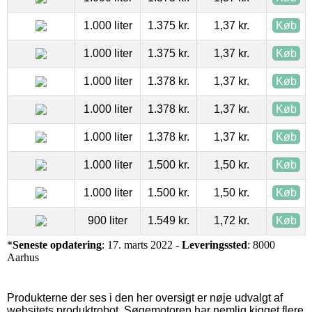
1.000 liter
1.375 kr.
1,37 kr.
Køb
1.000 liter
1.375 kr.
1,37 kr.
Køb
1.000 liter
1.378 kr.
1,37 kr.
Køb
1.000 liter
1.378 kr.
1,37 kr.
Køb
1.000 liter
1.378 kr.
1,37 kr.
Køb
1.000 liter
1.500 kr.
1,50 kr.
Køb
1.000 liter
1.500 kr.
1,50 kr.
Køb
900 liter
1.549 kr.
1,72 kr.
Køb
*
Seneste opdatering
: 17. marts 2022 -
Leveringssted
: 8000
Aarhus
Produkterne der ses i den her oversigt er nøje udvalgt af
websitets produktrobot. Søgemotoren har nemlig kigget flere