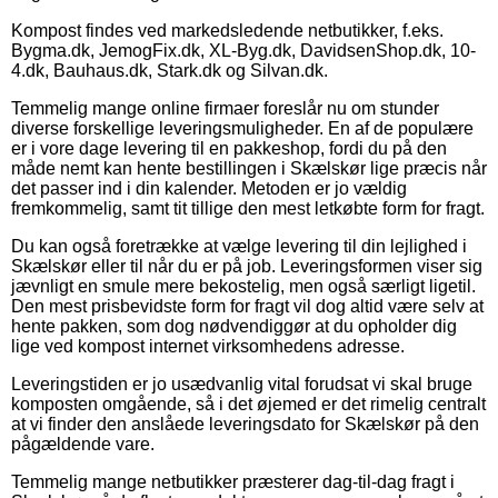
Kompost findes ved markedsledende netbutikker, f.eks.
Bygma.dk, JemogFix.dk, XL-Byg.dk, DavidsenShop.dk, 10-
4.dk, Bauhaus.dk, Stark.dk og Silvan.dk.
Temmelig mange online firmaer foreslår nu om stunder
diverse forskellige leveringsmuligheder. En af de populære
er i vore dage levering til en pakkeshop, fordi du på den
måde nemt kan hente bestillingen i Skælskør lige præcis når
det passer ind i din kalender. Metoden er jo vældig
fremkommelig, samt tit tillige den mest letkøbte form for fragt.
Du kan også foretrække at vælge levering til din lejlighed i
Skælskør eller til når du er på job. Leveringsformen viser sig
jævnligt en smule mere bekostelig, men også særligt ligetil.
Den mest prisbevidste form for fragt vil dog altid være selv at
hente pakken, som dog nødvendiggør at du opholder dig
lige ved kompost internet virksomhedens adresse.
Leveringstiden er jo usædvanlig vital forudsat vi skal bruge
komposten omgående, så i det øjemed er det rimelig centralt
at vi finder den anslåede leveringsdato for Skælskør på den
pågældende vare.
Temmelig mange netbutikker præsterer dag-til-dag fragt i