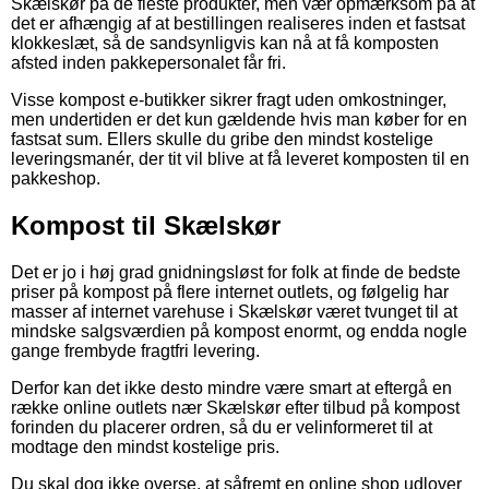
Skælskør på de fleste produkter, men vær opmærksom på at
det er afhængig af at bestillingen realiseres inden et fastsat
klokkeslæt, så de sandsynligvis kan nå at få komposten
afsted inden pakkepersonalet får fri.
Visse kompost e-butikker sikrer fragt uden omkostninger,
men undertiden er det kun gældende hvis man køber for en
fastsat sum. Ellers skulle du gribe den mindst kostelige
leveringsmanér, der tit vil blive at få leveret komposten til en
pakkeshop.
Kompost til Skælskør
Det er jo i høj grad gnidningsløst for folk at finde de bedste
priser på kompost på flere internet outlets, og følgelig har
masser af internet varehuse i Skælskør været tvunget til at
mindske salgsværdien på kompost enormt, og endda nogle
gange frembyde fragtfri levering.
Derfor kan det ikke desto mindre være smart at eftergå en
række online outlets nær Skælskør efter tilbud på kompost
forinden du placerer ordren, så du er velinformeret til at
modtage den mindst kostelige pris.
Du skal dog ikke overse, at såfremt en online shop udlover