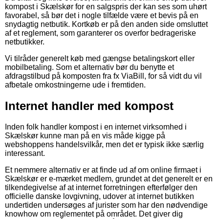
kompost i Skælskør for en salgspris der kan ses som uhørt
favorabel, så bør det i nogle tilfælde være et bevis på en
snydagtig netbutik. Kortkøb er på den anden side omsluttet
af et reglement, som garanterer os overfor bedrageriske
netbutikker.
Vi tilråder generelt køb med gængse betalingskort eller
mobilbetaling. Som et alternativ bør du benytte et
afdragstilbud på komposten fra fx ViaBill, for så vidt du vil
afbetale omkostningerne ude i fremtiden.
Internet handler med kompost
Inden folk handler kompost i en internet virksomhed i
Skælskør kunne man på en vis måde kigge på
webshoppens handelsvilkår, men det er typisk ikke særlig
interessant.
Et nemmere alternativ er at finde ud af om online firmaet i
Skælskør er e-mærket medlem, grundet at det generelt er en
tilkendegivelse af at internet forretningen efterfølger den
officielle danske lovgivning, udover at internet butikken
undertiden undersøges af jurister som har den nødvendige
knowhow om reglementet på området. Det giver dig