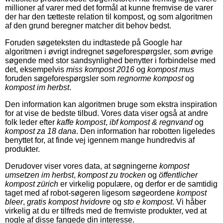
millioner af varer med det formål at kunne fremvise de varer
der har den tætteste relation til kompost, og som algoritmen
af den grund beregner matcher dit behov bedst.
Foruden søgeteksten du indtastede på Google har
algoritmen i øvrigt indregnet søgeforespørgsler, som øvrige
søgende med stor sandsynlighed benytter i forbindelse med
det, eksempelvis
miss kompost 2016
og
kompost mus
foruden søgeforespørgsler som
regnorme kompost
og
kompost im herbst
.
Den information kan algoritmen bruge som ekstra inspiration
for at vise de bedste tilbud. Vores data viser også at andre
folk leder efter
kaffe kompost
,
ibf kompost & regnvand
og
kompost za 18 dana
. Den information har robotten ligeledes
benyttet for, at finde vej igennem mange hundredvis af
produkter.
Derudover viser vores data, at søgningerne
kompost
umsetzen im herbst
,
kompost zu trocken
og
öffentlicher
kompost zürich
er virkelig populære, og derfor er de samtidig
taget med af robot-søgeren ligesom søgeordene
kompost
bleer
,
gratis kompost hvidovre
og
sto e kompost
. Vi håber
virkelig at du er tilfreds med de fremviste produkter, ved at
nogle af disse fangede din interesse.