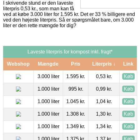
I skrivende stund er den laveste
literpris 0,53 kr., som man kan få
ved at købe 3.000 liter for 1.595 kr. Det er 33 % billigere end
ved den højeste literpris. Så er spørgsmålet bare, om 3.000
liter er den rette mængde for dig?
Laveste literpris for kompost inkl. fragt*
Webshop
Mængde
Pris
Literpris ↓
Link
3.000 liter
1.595 kr.
0,53 kr.
Køb
1.000 liter
995 kr.
0,99 kr.
Køb
1.000 liter
1.045 kr.
1,04 kr.
Køb
1.000 liter
1.308 kr.
1,30 kr.
Køb
1.000 liter
1.349 kr.
1,34 kr.
Køb
1.000 liter
1.375 kr.
1,37 kr.
Køb