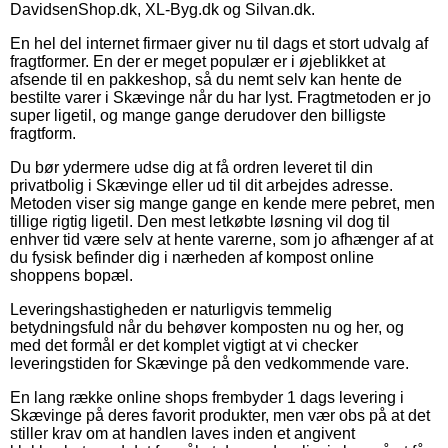
DavidsenShop.dk, XL-Byg.dk og Silvan.dk.
En hel del internet firmaer giver nu til dags et stort udvalg af
fragtformer. En der er meget populær er i øjeblikket at
afsende til en pakkeshop, så du nemt selv kan hente de
bestilte varer i Skævinge når du har lyst. Fragtmetoden er jo
super ligetil, og mange gange derudover den billigste
fragtform.
Du bør ydermere udse dig at få ordren leveret til din
privatbolig i Skævinge eller ud til dit arbejdes adresse.
Metoden viser sig mange gange en kende mere pebret, men
tillige rigtig ligetil. Den mest letkøbte løsning vil dog til
enhver tid være selv at hente varerne, som jo afhænger af at
du fysisk befinder dig i nærheden af kompost online
shoppens bopæl.
Leveringshastigheden er naturligvis temmelig
betydningsfuld når du behøver komposten nu og her, og
med det formål er det komplet vigtigt at vi checker
leveringstiden for Skævinge på den vedkommende vare.
En lang række online shops frembyder 1 dags levering i
Skævinge på deres favorit produkter, men vær obs på at det
stiller krav om at handlen laves inden et angivent