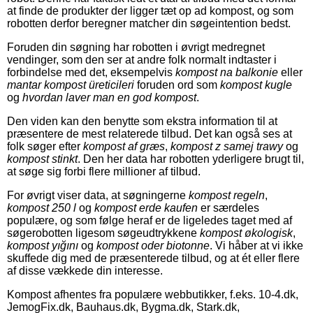
at finde de produkter der ligger tæt op ad kompost, og som
robotten derfor beregner matcher din søgeintention bedst.
Foruden din søgning har robotten i øvrigt medregnet
vendinger, som den ser at andre folk normalt indtaster i
forbindelse med det, eksempelvis
kompost na balkonie
eller
mantar kompost üreticileri
foruden ord som
kompost kugle
og
hvordan laver man en god kompost
.
Den viden kan den benytte som ekstra information til at
præsentere de mest relaterede tilbud. Det kan også ses at
folk søger efter
kompost af græs
,
kompost z samej trawy
og
kompost stinkt
. Den her data har robotten yderligere brugt til,
at søge sig forbi flere millioner af tilbud.
For øvrigt viser data, at søgningerne
kompost regeln
,
kompost 250 l
og
kompost erde kaufen
er særdeles
populære, og som følge heraf er de ligeledes taget med af
søgerobotten ligesom søgeudtrykkene
kompost økologisk
,
kompost yığını
og
kompost oder biotonne
. Vi håber at vi ikke
skuffede dig med de præsenterede tilbud, og at ét eller flere
af disse vækkede din interesse.
Kompost afhentes fra populære webbutikker, f.eks. 10-4.dk,
JemogFix.dk, Bauhaus.dk, Bygma.dk, Stark.dk,