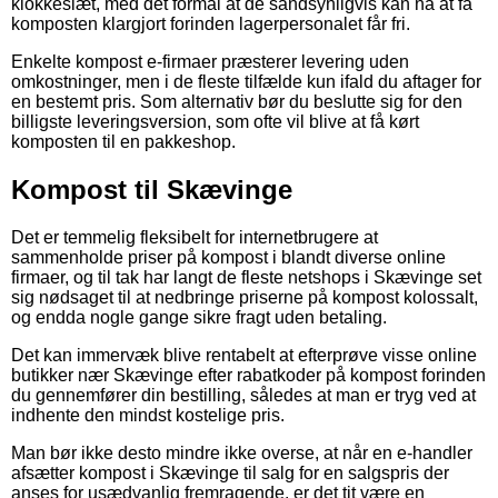
klokkeslæt, med det formål at de sandsynligvis kan nå at få
komposten klargjort forinden lagerpersonalet får fri.
Enkelte kompost e-firmaer præsterer levering uden
omkostninger, men i de fleste tilfælde kun ifald du aftager for
en bestemt pris. Som alternativ bør du beslutte sig for den
billigste leveringsversion, som ofte vil blive at få kørt
komposten til en pakkeshop.
Kompost til Skævinge
Det er temmelig fleksibelt for internetbrugere at
sammenholde priser på kompost i blandt diverse online
firmaer, og til tak har langt de fleste netshops i Skævinge set
sig nødsaget til at nedbringe priserne på kompost kolossalt,
og endda nogle gange sikre fragt uden betaling.
Det kan immervæk blive rentabelt at efterprøve visse online
butikker nær Skævinge efter rabatkoder på kompost forinden
du gennemfører din bestilling, således at man er tryg ved at
indhente den mindst kostelige pris.
Man bør ikke desto mindre ikke overse, at når en e-handler
afsætter kompost i Skævinge til salg for en salgspris der
anses for usædvanlig fremragende, er det tit være en