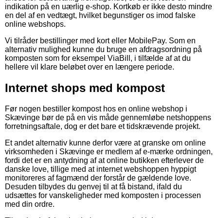
indikation på en uærlig e-shop. Kortkøb er ikke desto mindre
en del af en vedtægt, hvilket begunstiger os imod falske
online webshops.
Vi tilråder bestillinger med kort eller MobilePay. Som en
alternativ mulighed kunne du bruge en afdragsordning på
komposten som for eksempel ViaBill, i tilfælde af at du
hellere vil klare beløbet over en længere periode.
Internet shops med kompost
Før nogen bestiller kompost hos en online webshop i
Skævinge bør de på en vis måde gennemløbe netshoppens
forretningsaftale, dog er det bare et tidskrævende projekt.
Et andet alternativ kunne derfor være at granske om online
virksomheden i Skævinge er medlem af e-mærke ordningen,
fordi det er en antydning af at online butikken efterlever de
danske love, tillige med at internet webshoppen hyppigt
monitoreres af fagmænd der forstår de gældende love.
Desuden tilbydes du genvej til at få bistand, ifald du
udsættes for vanskeligheder med komposten i processen
med din ordre.