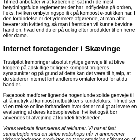
Tilmed anbefaler vi at køberen er sat ind i de mest
betydningsfulde reglementer der har indflydelse på ordren,
f.eks. hvilken ombytningspolitik på kompost e-butikken har. I
den forbindelse er det ydermere afgørende, at man altid
bevarer sin kvittering, så man i fremtiden vil kunne bevidne
handlen, hvad end du er på udkig efter produkter til en herre
eller dame.
Internet foretagender i Skævinge
Trustpilot frembringer absolut nyttige genveje til at blive
klogere på adskillige tidligere kompost brugeres
synspunkter og på grund af dette kan det være til hjælp, at
du studerer internet forhandlerens omtaler forud for at du
handler.
Facebook medfører lignende nogenlunde solide genveje til
at få indtryk af kompost netbutikkens kundefokus. Tilmed ser
vi en række online forhandlere hvor det er muligt at levere en
evaluering af deres købsoplevelse, hvilket også bør
anvendes til afvejning af kundetilfredsheden.
Vores website finansieres af reklamer. Vi har et fast
samarbejde med en stribe webshops når vi annoncerer
virksomhedernes produkter, og tager provision såfremt en af