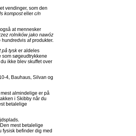
et vendinger, som den
ds kompost
eller
c/n
er også at mennesker
rzez rolników jako nawóz
 hundredvis af produkter.
 på tysk
er aldeles
de som søgeudtrykkene
 du ikke blev skuffet over
10-4, Bauhaus, Silvan og
 mest almindelige er på
pakken i Skibby når du
st betalelige
ejdsplads.
 Den mest betalelige
u fysisk befinder dig med