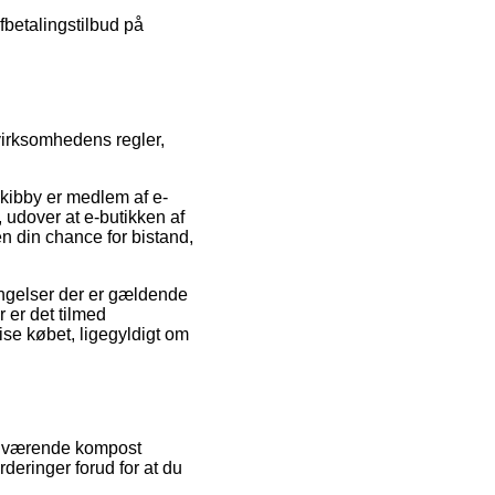
fbetalingstilbud på
virksomhedens regler,
kibby er medlem af e-
, udover at e-butikken af
 din chance for bistand,
ingelser der er gældende
 er det tilmed
ise købet, ligegyldigt om
 nuværende kompost
rderinger forud for at du