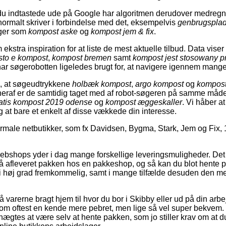
u indtastede ude på Google har algoritmen derudover medregn
ormalt skriver i forbindelse med det, eksempelvis
genbrugspla
ger som
kompost aske
og
kompost jem & fix
.
kstra inspiration for at liste de mest aktuelle tilbud. Data vis
sto e kompost
,
kompost bremen
samt
kompost jest stosowany p
ar søgerobotten ligeledes brugt for, at navigere igennem mange
ta, at søgeudtrykkene
holbæk kompost
,
argo kompost
og
kompost
heraf er de samtidig taget med af robot-søgeren på samme må
atis kompost 2019 odense
og
kompost æggeskaller
. Vi håber at
g at bare et enkelt af disse vækkede din interesse.
male netbutikker, som fx Davidsen, Bygma, Stark, Jem og Fix, 
 webshops yder i dag mange forskellige leveringsmuligheder. Det
å afleveret pakken hos en pakkeshop, og så kan du blot hente 
 i høj grad fremkommelig, samt i mange tilfælde desuden den me
 varerne bragt hjem til hvor du bor i Skibby eller ud på din arb
om oftest en kende mere pebret, men lige så vel super bekvem.
enægtes at være selv at hente pakken, som jo stiller krav om at d