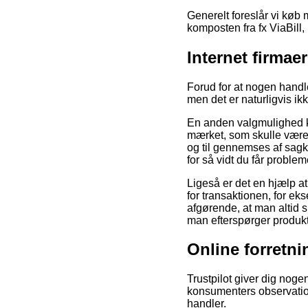
Generelt foreslår vi køb 
komposten fra fx ViaBill,
Internet firma
Forud for at nogen handl
men det er naturligvis i
En anden valgmulighed ku
mærket, som skulle være e
og til gennemses af sagk
for så vidt du får probl
Ligeså er det en hjælp 
for transaktionen, for ek
afgørende, at man altid s
man efterspørger produkte
Online forretni
Trustpilot giver dig nog
konsumenters observatione
handler.