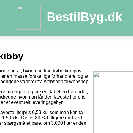
BestilByg.dk
kibby
t finde ud af, hvor man kan købe kompost
der er en masse forskellige forhandlere, og at
pengene varierer fra webshop til webshop.
tere mængder og priser i tabellen herunder,
dregne hvor man får den laveste literpris,
er et eventuelt leveringsgebyr.
laveste literpris 0,53 kr., som man kan få
r 1.595 kr. Det er 33 % billigere end ved
 er spørgsmålet bare, om 3.000 liter er den