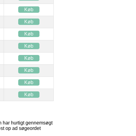
Køb
Køb
Køb
Køb
Køb
Køb
Køb
Køb
en har hurtigt gennemsøgt
est op ad søgeordet