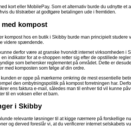
med kort eller MobilePay. Som et alternativ burde du udnytte et a
 hvis du tilstræber at godtgøre betalingen ude i fremtiden.
er med kompost
er kompost hos en butik i Skibby burde man principielt studere 
kke videre spændende.
nne derfor være at granske hvorvidt internet virksomheden i S
n indikator for at e-shoppen retter sig efter de opstillede regler
yndige som behersker reglementet på området. Dette er desuden
emer med komposten som følge af din ordre.
at kunden er oppe på mærkerne omkring de mest essentielle bet
sempel den ombytningspolitik på kompost forretningen har. Derfor
ikrer ens faktura e-mail, således man til enhver tid vil kunne påv
r til en voksen eller et barn.
nger i Skibby
enlunde relevante løsninger til at kigge nærmere på forskellige
r og derved foreslår vi, at du verificerer internet selskabets vu