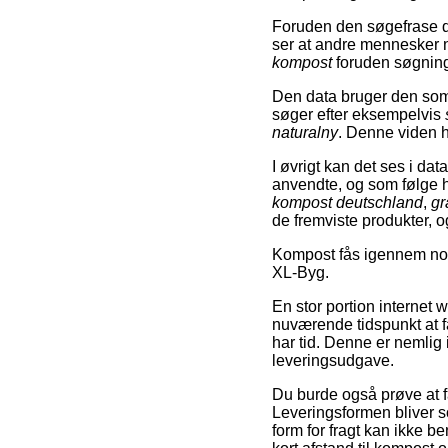
Foruden den søgefrase d
ser at andre mennesker n
kompost
foruden søgnin
Den data bruger den som e
søger efter eksempelvis
naturalny
. Denne viden h
I øvrigt kan det ses i da
anvendte, og som følge 
kompost deutschland
,
gr
de fremviste produkter, o
Kompost fås igennem nor
XL-Byg.
En stor portion internet
nuværende tidspunkt at f
har tid. Denne er nemlig
leveringsudgave.
Du burde også prøve at få
Leveringsformen bliver s
form for fragt kan ikke b