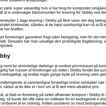
online butikkens arbejdslager.
n være super væsentlig hvis vi har brug for komposten omgåend
dt at vi undersøger tidshorisonten for levering for Skibby ved de
rembyder 1 dags levering i Skibby på flere varer, der dog beting
sluttet klokkeslæt, således at de højst sandsynligt kan nå at få
e har fyraften.
et forretninger garanterer fragt uden beregning, men for det me
løb. Desuden bør man udvælge den prisbilligste fragtløsning, som
ngssted.
ibby
ig nemt for almindelige dødelige at vurdere prisniveauet på komp
gelig har masser af forretninger på nettet i Skibby fundet det uun
 betragteligt, og endda nogle gange byde på levering uden geb
g indbringende at sammenligne forskellige online selskaber nær S
 sådan at du ikke er i tvivl om at få den mest attraktive pris.
, at ifald en forretning på nettet afhænder kompost i Skibby til 
unstig, så burde det ofte være en indikator for en bedragerisk e
id omfavnet af en ordning, hvilket assisterer os imod bedrageriske