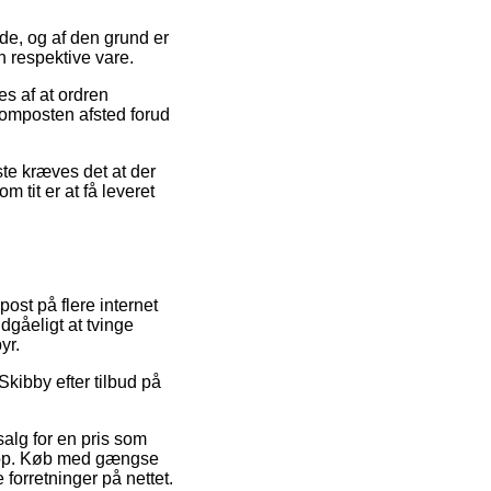
e, og af den grund er
n respektive vare.
es af at ordren
 komposten afsted forud
ste kræves det at der
 tit er at få leveret
ost på flere internet
dgåeligt at tvinge
yr.
kibby efter tilbud på
salg for en pris som
-shop. Køb med gængse
 forretninger på nettet.