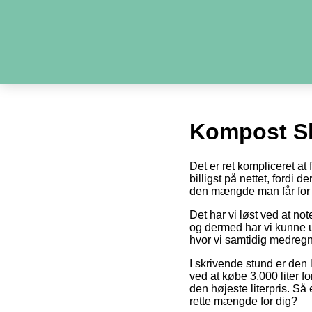
Kompost S
Det er ret kompliceret a
billigst på nettet, fordi 
den mængde man får for 
Det har vi løst ved at no
og dermed har vi kunne u
hvor vi samtidig medregn
I skrivende stund er den 
ved at købe 3.000 liter fo
den højeste literpris. Så
rette mængde for dig?