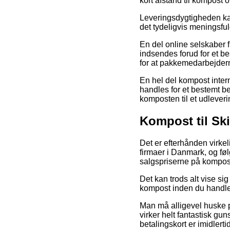
kort afstand til kompost 
Leveringsdygtigheden ka
det tydeligvis meningsful
En del online selskaber f
indsendes forud for et be
for at pakkemedarbejdern
En hel del kompost intern
handles for et bestemt be
komposten til et udleveri
Kompost til Sk
Det er efterhånden virkel
firmaer i Danmark, og føl
salgspriserne på kompost
Det kan trods alt vise si
kompost inden du handler,
Man må alligevel huske på
virker helt fantastisk g
betalingskort er imidlert