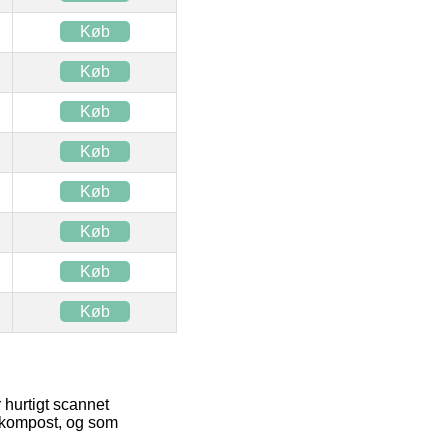
Køb
Køb
Køb
Køb
Køb
Køb
Køb
Køb
 hurtigt scannet
l kompost, og som