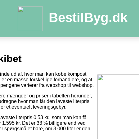
BestilByg.dk
ibet
t finde ud af, hvor man kan købe kompost
der er en masse forskellige forhandlere, og at
pengene varierer fra webshop til webshop.
tere mængder og priser i tabellen herunder,
dregne hvor man får den laveste literpris,
er et eventuelt leveringsgebyr.
laveste literpris 0,53 kr., som man kan få
r 1.595 kr. Det er 33 % billigere end ved
 er spørgsmålet bare, om 3.000 liter er den