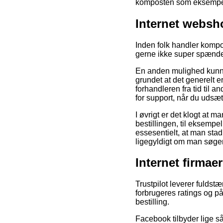
komposten som eksempelvi
Internet webs
Inden folk handler kompos
gerne ikke super spænd
En anden mulighed kunne 
grundet at det generelt e
forhandleren fra tid til
for support, når du udsæ
I øvrigt er det klogt at
bestillingen, til eksem
essesentielt, at man sta
ligegyldigt om man søger 
Internet firmaer
Trustpilot leverer fuldst
forbrugeres ratings og p
bestilling.
Facebook tilbyder lige så