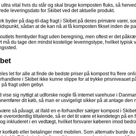
 ultra vital hvis du står og skal bruge komposten fluks, så herved e
ede leveringsdato for Skibet ved det aktuelle produkt.
k byder på dag-til-dag fragt i Skibet på deres primære varer, som
 tidspunkt, sådan at de kan nå at få komposten fikset inden de pak
outlets frembyder fragt uden beregning, men oftest er det påkræv
vt må du tage den mindst kostelige leveringstype, hvilket typisk vi
ngssted.
ibet
es let for alle at finde de bedste priser på kompost fra flere onli
forhandlere i Skibet ikke kunne slippe for at trykke prisniveauet 
på fragt uden gebyr.
d vise sig nyttigt at udforske nogle få internet varehuse i Danmar
emfører dit køb, så man er usvigeligt sikker på at antage den me
ære så påvagt, at ifald en e-forhandler sælger kompost i Skibet t
 overordentlig tiltalende, så er det tit være et kendetegn på en 
dog inkluderet i en vedtægt, hvilket forsvarer køberen imod bedr
for kortkøb eller betalinger med mobilen. Som alternativ burde du 