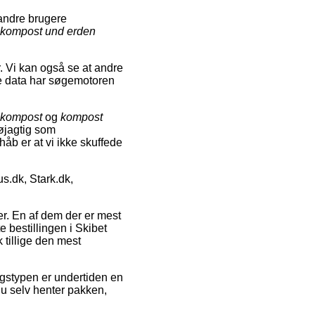
 andre brugere
kompost und erden
r. Vi kan også se at andre
e data har søgemotoren
i kompost
og
kompost
nøjagtig som
håb er at vi ikke skuffede
s.dk, Stark.dk,
r. En af dem der er mest
 bestillingen i Skibet
 tillige den mest
ringstypen er undertiden en
du selv henter pakken,