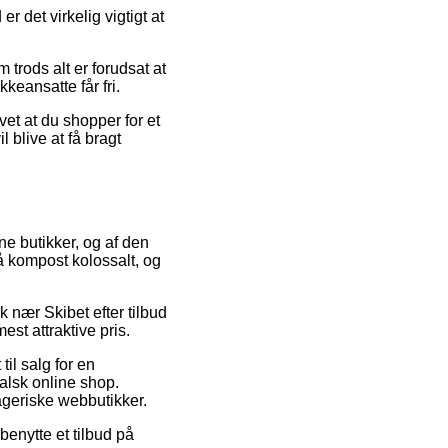
r det virkelig vigtigt at
 trods alt er forudsat at
keansatte får fri.
et at du shopper for et
l blive at få bragt
ne butikker, og af den
på kompost kolossalt, og
k nær Skibet efter tilbud
st attraktive pris.
il salg for en
falsk online shop.
ageriske webbutikker.
benytte et tilbud på