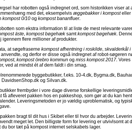
gsel har robotten også indregnet ord, som historikken viser at
i sammenhæng med det, eksempelvis
æggebakker i kompost
eller
m
kompost 0/10
og
kompost bananfluer
.
botten som ekstra information til at liste de mest relevante vare
ompost äste
,
kompost bøgehæk
samt
kompost bøgehæk
. Denn
ej igennem flere millioner af produkter.
ata, at søgefraserne
kompost afhentning i roskilde
,
skvalderkål 
g anvendte, og derfor er disse også indregnet af robot-søgeren 
ompost
,
kompost örebro kommun
og
miss kompost 2017
. Vores 
r, ved at mindst ét af dem faldt i din smag.
elrenommerede byggebutikker, f.eks. 10-4.dk, Bygma.dk, Bauhau
 DavidsenShop.dk og Silvan.dk.
tikker frembyder i vore dage diverse forskellige leveringsmidle
 få afleveret pakken hos en pakkeshop, som gør at du kan hente
kalender. Leveringsmetoden er jo vældig uproblematisk, og typisk
gave.
 pakken bragt til dit hus i Skibet eller til hvor du arbejder. Leve
endt meget let. Den billigste form for levering er utvivlsomt at 
t du bor tæt på kompost internet selskabets lager.