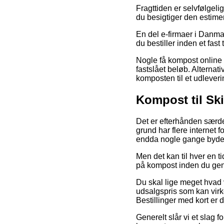
Fragttiden er selvfølgelig
du besigtiger den estimer
En del e-firmaer i Danmar
du bestiller inden et fast
Nogle få kompost online 
fastslået beløb. Alternati
komposten til et udleveri
Kompost til Sk
Det er efterhånden særdel
grund har flere internet 
endda nogle gange byde 
Men det kan til hver en ti
på kompost inden du genn
Du skal lige meget hvad v
udsalgspris som kan virke
Bestillinger med kort er 
Generelt slår vi et slag 