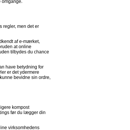
re omgange.
s regler, men det er
odkendt af e-mærket,
oruden at online
suden tilbydes du chance
an have betydning for
Her er det ydermere
 kunne bevidne sin ordre,
dligere kompost
tings før du lægger din
online virksomhedens