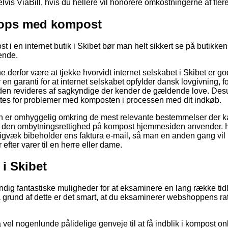
s ViaBill, hvis du hellere vil honorere omkostningerne af fle
hops med kompost
t i en internet butik i Skibet bør man helt sikkert se på butikken
ende.
derfor være at tjekke hvorvidt internet selskabet i Skibet er g
r en garanti for at internet selskabet opfylder dansk lovgivning, f
 anden revideres af sagkyndige der kender de gældende love. De
ttes for problemer med komposten i processen med dit indkøb.
 man er omhyggelig omkring de mest relevante bestemmelser der k
pel den ombytningsrettighed på kompost hjemmesiden anvender. 
digvæk bibeholder ens faktura e-mail, så man en anden gang vil
efter varer til en herre eller dame.
 i Skibet
ændig fantastiske muligheder for at eksaminere en lang række ti
å grund af dette er det smart, at du eksaminerer webshoppens ra
 vel nogenlunde pålidelige genveje til at få indblik i kompost 