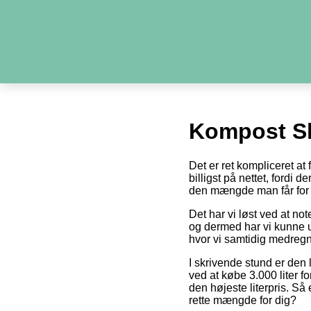
Kompost Sk
Det er ret kompliceret a
billigst på nettet, fordi 
den mængde man får for 
Det har vi løst ved at no
og dermed har vi kunne u
hvor vi samtidig medregn
I skrivende stund er den 
ved at købe 3.000 liter fo
den højeste literpris. Så
rette mængde for dig?