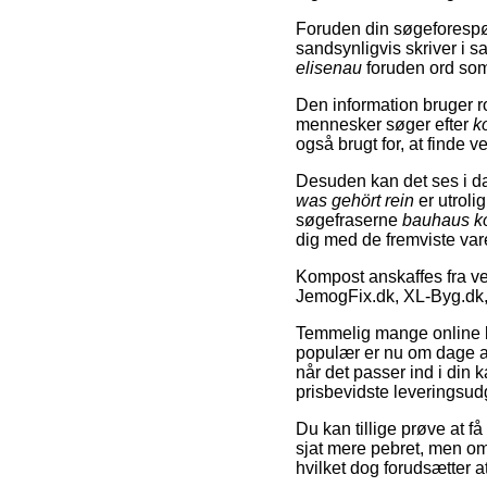
Foruden din søgeforespør
sandsynligvis skriver 
elisenau
foruden ord so
Den information bruger ro
mennesker søger efter
k
også brugt for, at finde v
Desuden kan det ses i d
was gehört rein
er utroli
søgefraserne
bauhaus k
dig med de fremviste vare
Kompost anskaffes fra v
JemogFix.dk, XL-Byg.dk,
Temmelig mange online bu
populær er nu om dage at
når det passer ind i din 
prisbevidste leveringsud
Du kan tillige prøve at få
sjat mere pebret, men omv
hvilket dog forudsætter a