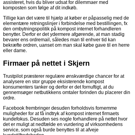
assisteret, hvis du bliver udsat for dilemmaer med
komposten som følge af dit indkøb.
Tillige kan det være til hjælp at køber er påpasselig med de
elementære retningslinjer i forbindelse med bestillingen, fx
den ombytningspolitik på kompost internet forhandleren
benytter. Derfor er det ydermere afgørende, at man stadig
bevarer ens ordremail, således man til enhver tid kan
bekræfte ordren, uanset om man skal købe gave til en herre
eller dame.
Firmaer på nettet i Skjern
Trustpilot præsterer regulære ønskværdige chancer for at
analysere en stor gruppe eksisterende kompost
konsumenters tanker og derfor er det fornuftigt, at du
gennemsøger netbutikkens omtaler forinden du placerer din
ordre.
Facebook frembringer desuden forholdsvis fornemme
muligheder for at få indtryk af kompost internet firmaets
kundefokus. Desuden ses nogle forhandlere på nettet hvor
det er muligt at nedfælde en vurdering af virksomhedens
service, som også burde benyttes til at afveje