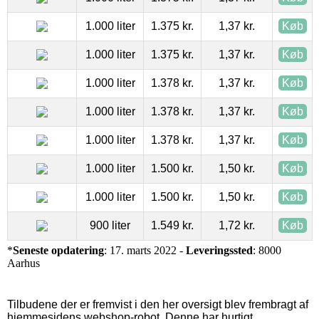
1.000 liter
1.375 kr.
1,37 kr.
Køb
1.000 liter
1.375 kr.
1,37 kr.
Køb
1.000 liter
1.378 kr.
1,37 kr.
Køb
1.000 liter
1.378 kr.
1,37 kr.
Køb
1.000 liter
1.378 kr.
1,37 kr.
Køb
1.000 liter
1.500 kr.
1,50 kr.
Køb
1.000 liter
1.500 kr.
1,50 kr.
Køb
900 liter
1.549 kr.
1,72 kr.
Køb
*
Seneste opdatering
: 17. marts 2022 -
Leveringssted
: 8000
Aarhus
Tilbudene der er fremvist i den her oversigt blev frembragt af
hjemmesidens webshop-robot. Denne har hurtigt