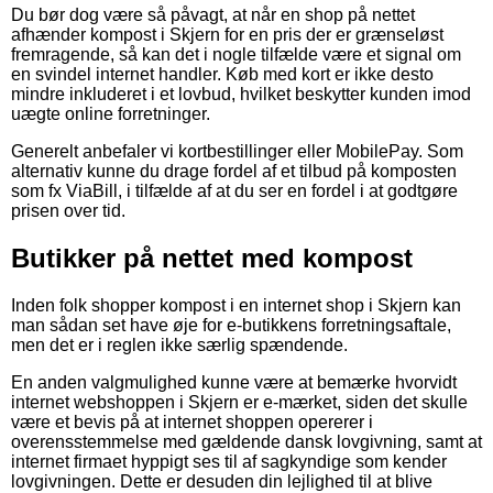
Du bør dog være så påvagt, at når en shop på nettet
afhænder kompost i Skjern for en pris der er grænseløst
fremragende, så kan det i nogle tilfælde være et signal om
en svindel internet handler. Køb med kort er ikke desto
mindre inkluderet i et lovbud, hvilket beskytter kunden imod
uægte online forretninger.
Generelt anbefaler vi kortbestillinger eller MobilePay. Som
alternativ kunne du drage fordel af et tilbud på komposten
som fx ViaBill, i tilfælde af at du ser en fordel i at godtgøre
prisen over tid.
Butikker på nettet med kompost
Inden folk shopper kompost i en internet shop i Skjern kan
man sådan set have øje for e-butikkens forretningsaftale,
men det er i reglen ikke særlig spændende.
En anden valgmulighed kunne være at bemærke hvorvidt
internet webshoppen i Skjern er e-mærket, siden det skulle
være et bevis på at internet shoppen opererer i
overensstemmelse med gældende dansk lovgivning, samt at
internet firmaet hyppigt ses til af sagkyndige som kender
lovgivningen. Dette er desuden din lejlighed til at blive