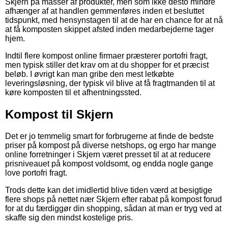
Skjern på masser af produkter, men som ikke desto mindre
afhænger af at handlen gemmenføres inden et besluttet
tidspunkt, med hensynstagen til at de har en chance for at nå
at få komposten skippet afsted inden medarbejderne tager
hjem.
Indtil flere kompost online firmaer præsterer portofri fragt,
men typisk stiller det krav om at du shopper for et præcist
beløb. I øvrigt kan man gribe den mest letkøbte
leveringsløsning, der typisk vil blive at få fragtmanden til at
køre komposten til et afhentningssted.
Kompost til Skjern
Det er jo temmelig smart for forbrugerne at finde de bedste
priser på kompost på diverse netshops, og ergo har mange
online forretninger i Skjern været presset til at at reducere
prisniveauet på kompost voldsomt, og endda nogle gange
love portofri fragt.
Trods dette kan det imidlertid blive tiden værd at besigtige
flere shops på nettet nær Skjern efter rabat på kompost forud
for at du færdiggør din shopping, sådan at man er tryg ved at
skaffe sig den mindst kostelige pris.