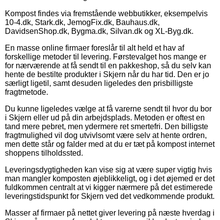
Kompost findes via fremstående webbutikker, eksempelvis
10-4.dk, Stark.dk, JemogFix.dk, Bauhaus.dk,
DavidsenShop.dk, Bygma.dk, Silvan.dk og XL-Byg.dk.
En masse online firmaer foreslår til alt held et hav af
forskellige metoder til levering. Førstevalget hos mange er
for nærværende at få sendt til en pakkeshop, så du selv kan
hente de bestilte produkter i Skjern når du har tid. Den er jo
særligt ligetil, samt desuden ligeledes den prisbilligste
fragtmetode.
Du kunne ligeledes vælge at få varerne sendt til hvor du bor
i Skjern eller ud på din arbejdsplads. Metoden er oftest en
tand mere pebret, men ydermere ret smertefri. Den billigste
fragtmulighed vil dog utvivlsomt være selv at hente ordren,
men dette står og falder med at du er tæt på kompost internet
shoppens tilholdssted.
Leveringsdygtigheden kan vise sig at være super vigtig hvis
man mangler komposten øjeblikkeligt, og i det øjemed er det
fuldkommen centralt at vi kigger nærmere på det estimerede
leveringstidspunkt for Skjern ved det vedkommende produkt.
Masser af firmaer på nettet giver levering på næste hverdag i