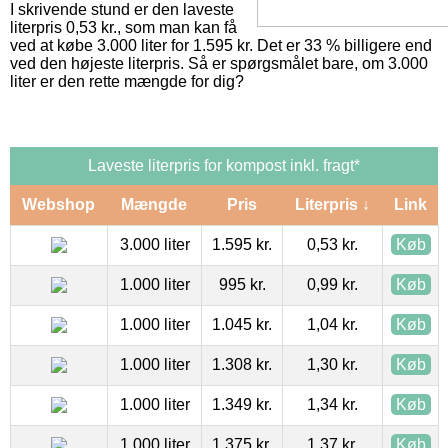
I skrivende stund er den laveste
literpris 0,53 kr., som man kan få
ved at købe 3.000 liter for 1.595 kr. Det er 33 % billigere end
ved den højeste literpris. Så er spørgsmålet bare, om 3.000
liter er den rette mængde for dig?
Laveste literpris for kompost inkl. fragt*
Webshop
Mængde
Pris
Literpris ↓
Link
3.000 liter
1.595 kr.
0,53 kr.
Køb
1.000 liter
995 kr.
0,99 kr.
Køb
1.000 liter
1.045 kr.
1,04 kr.
Køb
1.000 liter
1.308 kr.
1,30 kr.
Køb
1.000 liter
1.349 kr.
1,34 kr.
Køb
1.000 liter
1.375 kr.
1,37 kr.
Køb