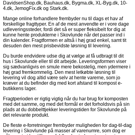
DavidsenShop.dk, Bauhaus.dk, Bygma.dk, XL-Byg.dk, 10-
4.dk, JemogFix.dk og Stark.dk.
Mange online forhandlere frembyder nu til dags et hav af
forskellige fragttyper. En af de mest anvendte er i vore dage
udleveringssteder, fordi det så er super fleksibelt for dig at
kunne hente produkterne i Skovlunde når det passer ind i
din kalender. Fragtformen er altså i høj grad enkel, samt tit
desuden den mest prisbevidste løsning til levering.
Du burde endvidere udse dig at vælge at få udbragt til dit
hus i Skovlunde eller til dit arbejde. Leveringsformen viser
sig sædvanligvis en smule mere bekostelig, men ydermere i
høj grad fremkommelig. Den mest letkøbte løsning til
levering vil dog altid være selv at hente varerne, som jo
kræver at du befinder dig med kort afstand til kompost e-
butikkens lager.
Fragtperioden er rigtig vigtig når du har brug for komposten
med det samme, og med det formål er det forholdsvis på sin
plads at du dobbelttjekker leveringstiden for Skovlunde på
det relevante produkt.
De fleste e-forretninger frembyder muligheden for dag-til-dag
levering i Skovlunde på masser af varenumre, som dog er