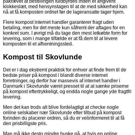
påkrævet at bestillingen fuldbyrdes inden et angivent
klokkeslæt, med hensynstagen til at de med sikkerhed kan
nå at få komposten ordnet før de lageransatte tager hjem.
Flere kompost internet handler garanterer fragt uden
betaling, men for det meste kun såfremt der aftages for en
konkret sum. I øvrigt må du tage den mest letkøbte form for
levering, som i mange tilfælde er at få dem til at levere
komposten til et afhentningssted.
Kompost til Skovlunde
Det er i dag ekstremt praktisk for enhver at finde frem til de
bedste priser på kompost i blandt diverse internet
forretninger, og derfor har massevis af internet handler i
Danmark i Skovlunde været presset til at at sænke priserne
på kompost eftertrykkeligt, og endda nogle gange yde fragtfri
levering.
Men det kan trods alt blive fordelagtigt at checke nogle
online selskaber nær Skovlunde efter tilbud på kompost
forinden du placerer ordren, så du er velinformeret til at få
den prisbilligste pris.
Man må ikke desto mindre huske på, at hvis en online