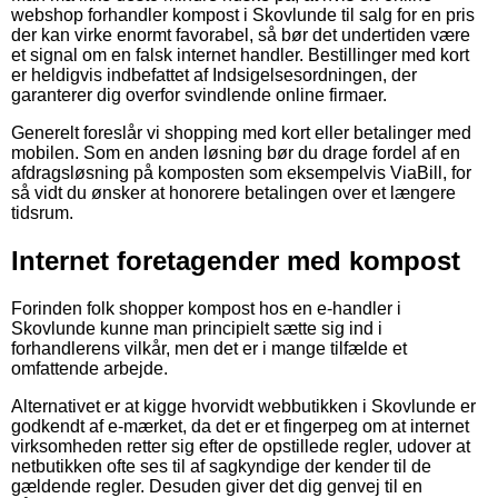
webshop forhandler kompost i Skovlunde til salg for en pris
der kan virke enormt favorabel, så bør det undertiden være
et signal om en falsk internet handler. Bestillinger med kort
er heldigvis indbefattet af Indsigelsesordningen, der
garanterer dig overfor svindlende online firmaer.
Generelt foreslår vi shopping med kort eller betalinger med
mobilen. Som en anden løsning bør du drage fordel af en
afdragsløsning på komposten som eksempelvis ViaBill, for
så vidt du ønsker at honorere betalingen over et længere
tidsrum.
Internet foretagender med kompost
Forinden folk shopper kompost hos en e-handler i
Skovlunde kunne man principielt sætte sig ind i
forhandlerens vilkår, men det er i mange tilfælde et
omfattende arbejde.
Alternativet er at kigge hvorvidt webbutikken i Skovlunde er
godkendt af e-mærket, da det er et fingerpeg om at internet
virksomheden retter sig efter de opstillede regler, udover at
netbutikken ofte ses til af sagkyndige der kender til de
gældende regler. Desuden giver det dig genvej til en