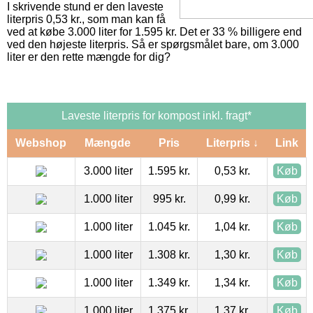
I skrivende stund er den laveste
literpris 0,53 kr., som man kan få
ved at købe 3.000 liter for 1.595 kr. Det er 33 % billigere end
ved den højeste literpris. Så er spørgsmålet bare, om 3.000
liter er den rette mængde for dig?
Laveste literpris for kompost inkl. fragt*
Webshop
Mængde
Pris
Literpris ↓
Link
3.000 liter
1.595 kr.
0,53 kr.
Køb
1.000 liter
995 kr.
0,99 kr.
Køb
1.000 liter
1.045 kr.
1,04 kr.
Køb
1.000 liter
1.308 kr.
1,30 kr.
Køb
1.000 liter
1.349 kr.
1,34 kr.
Køb
1.000 liter
1.375 kr.
1,37 kr.
Køb