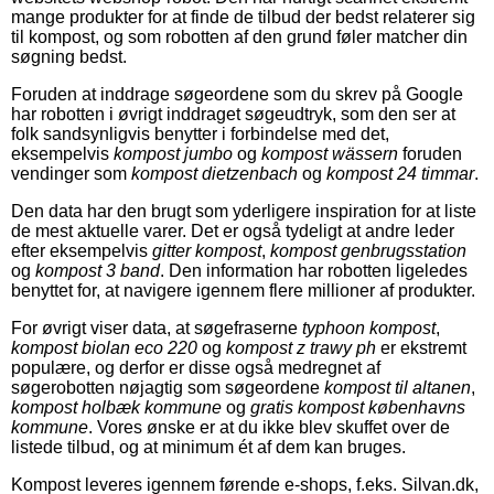
mange produkter for at finde de tilbud der bedst relaterer sig
til kompost, og som robotten af den grund føler matcher din
søgning bedst.
Foruden at inddrage søgeordene som du skrev på Google
har robotten i øvrigt inddraget søgeudtryk, som den ser at
folk sandsynligvis benytter i forbindelse med det,
eksempelvis
kompost jumbo
og
kompost wässern
foruden
vendinger som
kompost dietzenbach
og
kompost 24 timmar
.
Den data har den brugt som yderligere inspiration for at liste
de mest aktuelle varer. Det er også tydeligt at andre leder
efter eksempelvis
gitter kompost
,
kompost genbrugsstation
og
kompost 3 band
. Den information har robotten ligeledes
benyttet for, at navigere igennem flere millioner af produkter.
For øvrigt viser data, at søgefraserne
typhoon kompost
,
kompost biolan eco 220
og
kompost z trawy ph
er ekstremt
populære, og derfor er disse også medregnet af
søgerobotten nøjagtig som søgeordene
kompost til altanen
,
kompost holbæk kommune
og
gratis kompost københavns
kommune
. Vores ønske er at du ikke blev skuffet over de
listede tilbud, og at minimum ét af dem kan bruges.
Kompost leveres igennem førende e-shops, f.eks. Silvan.dk,