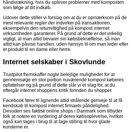
håndsrækning, hvis du oplever problemer med komposten
som følge af dit indkøb.
Udover dette stiller vi forslag om at du er opmærksom på de
mest relevante regler der indvirker på transaktionen,
eksempelvis den returrettighed på kompost internet
virksomheden garanterer. På grund af dette er det virkelig
vigtigt, at man altid bevarer sin købsbekræftelse, så man
altid kan påvise handlen, uden hensyn til om man leder efter
et produkt til en dame eller herre.
Internet selskaber i Skovlunde
Trustpilot fremskaffer nogle belejlige muligheder for at
gennemsøge en stor portion nuværende kompost køberes
opfattelser og på grund af dette slår vi et slag for, at du
eftergår internet shoppens kritik forinden du shopper.
Facebook fører til lignende altid strålende genveje til at få
kendskab til kompost internet firmaets pålidelighed.
Desuden ses faktisk online shops i Danmark som tilbyder
folk at notere en vurdering af deres købsoplevelse, hvilket
også kan tages i brug til at tage stilling til hvor glade
kunderne er.