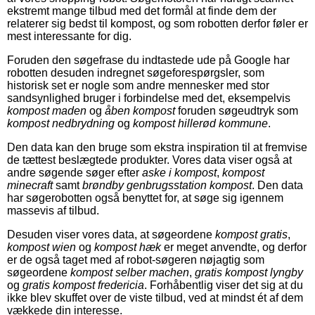
ekstremt mange tilbud med det formål at finde dem der
relaterer sig bedst til kompost, og som robotten derfor føler er
mest interessante for dig.
Foruden den søgefrase du indtastede ude på Google har
robotten desuden indregnet søgeforespørgsler, som
historisk set er nogle som andre mennesker med stor
sandsynlighed bruger i forbindelse med det, eksempelvis
kompost maden
og
åben kompost
foruden søgeudtryk som
kompost nedbrydning
og
kompost hillerød kommune
.
Den data kan den bruge som ekstra inspiration til at fremvise
de tættest beslægtede produkter. Vores data viser også at
andre søgende søger efter
aske i kompost
,
kompost
minecraft
samt
brøndby genbrugsstation kompost
. Den data
har søgerobotten også benyttet for, at søge sig igennem
massevis af tilbud.
Desuden viser vores data, at søgeordene
kompost gratis
,
kompost wien
og
kompost hæk
er meget anvendte, og derfor
er de også taget med af robot-søgeren nøjagtig som
søgeordene
kompost selber machen
,
gratis kompost lyngby
og
gratis kompost fredericia
. Forhåbentlig viser det sig at du
ikke blev skuffet over de viste tilbud, ved at mindst ét af dem
vækkede din interesse.