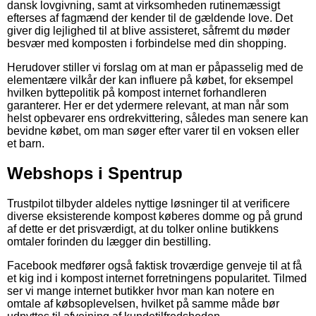
dansk lovgivning, samt at virksomheden rutinemæssigt
efterses af fagmænd der kender til de gældende love. Det
giver dig lejlighed til at blive assisteret, såfremt du møder
besvær med komposten i forbindelse med din shopping.
Herudover stiller vi forslag om at man er påpasselig med de
elementære vilkår der kan influere på købet, for eksempel
hvilken byttepolitik på kompost internet forhandleren
garanterer. Her er det ydermere relevant, at man når som
helst opbevarer ens ordrekvittering, således man senere kan
bevidne købet, om man søger efter varer til en voksen eller
et barn.
Webshops i Spentrup
Trustpilot tilbyder aldeles nyttige løsninger til at verificere
diverse eksisterende kompost køberes domme og på grund
af dette er det prisværdigt, at du tolker online butikkens
omtaler forinden du lægger din bestilling.
Facebook medfører også faktisk troværdige genveje til at få
et kig ind i kompost internet forretningens popularitet. Tilmed
ser vi mange internet butikker hvor man kan notere en
omtale af købsoplevelsen, hvilket på samme måde bør