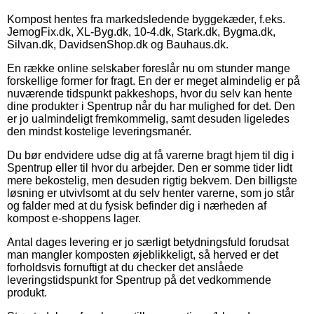
Kompost hentes fra markedsledende byggekæder, f.eks.
JemogFix.dk, XL-Byg.dk, 10-4.dk, Stark.dk, Bygma.dk,
Silvan.dk, DavidsenShop.dk og Bauhaus.dk.
En række online selskaber foreslår nu om stunder mange
forskellige former for fragt. En der er meget almindelig er på
nuværende tidspunkt pakkeshops, hvor du selv kan hente
dine produkter i Spentrup når du har mulighed for det. Den
er jo ualmindeligt fremkommelig, samt desuden ligeledes
den mindst kostelige leveringsmanér.
Du bør endvidere udse dig at få varerne bragt hjem til dig i
Spentrup eller til hvor du arbejder. Den er somme tider lidt
mere bekostelig, men desuden rigtig bekvem. Den billigste
løsning er utvivlsomt at du selv henter varerne, som jo står
og falder med at du fysisk befinder dig i nærheden af
kompost e-shoppens lager.
Antal dages levering er jo særligt betydningsfuld forudsat
man mangler komposten øjeblikkeligt, så herved er det
forholdsvis fornuftigt at du checker det anslåede
leveringstidspunkt for Spentrup på det vedkommende
produkt.