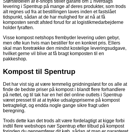
Størstedelen af e-shops stiller garanti om 1 hverdags
levering i Spentrup på mange af deres produkter, som trods
alt regnes ud fra at bestillingen laves inden et fastslået
tidspunkt, sådan at de har mulighed for at nå at få
komposten sendt afsted forud for at logistikmedarbejderne
holder fyraften.
Visse kompost netshops frembyder levering uden gebyr,
men ofte kun hvis man bestiller for en konkret pris. Ellers
skal man foretrække den mindst kostelige leveringsudgave,
hvilket gerne vil blive at få bragt komposten til en
pakkeshop.
Kompost til Spentrup
Det har vist sig at være temmelig gnidningsløst for os alle at
finde de bedste priser på kompost i blandt flere forhandlere
på nettet, og til tak har en hel del online outlets i Spentrup
været presset til at at trykke udsalgspriserne på kompost
betragteligt, og endda nogle gange sikre fragt uden
beregning.
Trods dette kan det trods alt være fordelagtigt at kigge forbi
indtil flere webshops nær Spentrup efter tilbud på kompost
forinden du gennemfører dit køb, sådan at man er garanteret