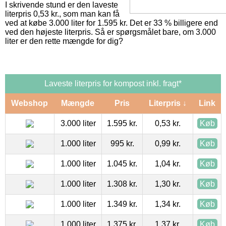
I skrivende stund er den laveste
literpris 0,53 kr., som man kan få
ved at købe 3.000 liter for 1.595 kr. Det er 33 % billigere end
ved den højeste literpris. Så er spørgsmålet bare, om 3.000
liter er den rette mængde for dig?
Laveste literpris for kompost inkl. fragt*
Webshop
Mængde
Pris
Literpris ↓
Link
3.000 liter
1.595 kr.
0,53 kr.
Køb
1.000 liter
995 kr.
0,99 kr.
Køb
1.000 liter
1.045 kr.
1,04 kr.
Køb
1.000 liter
1.308 kr.
1,30 kr.
Køb
1.000 liter
1.349 kr.
1,34 kr.
Køb
1.000 liter
1.375 kr.
1,37 kr.
Køb