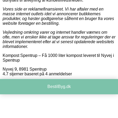
udnyttes til afvejning af kundetilfredsheden.
Vores side er reklamefinansieret. Vi har aftaler med en
masse internet outlets idet vi annoncerer butikkernes
produkter, og høster godtgørelse såfremt en bruger fra vores
website foretager en bestilling.
Vejledning omkring varer og internet handler værnes om
ofte, men vi ønsker ikke at tage ansvar for reguleringer der er
blevet implementeret efter at vi senest opdaterede websitets
informationer.
Kompost Spentrup
–
Få 1000 liter kompost leveret til Nyvej i
Spentrup
Nyvej 9
,
8981
Spentrup
4.7
stjerner baseret på
4
anmeldelser
BestilByg.dk