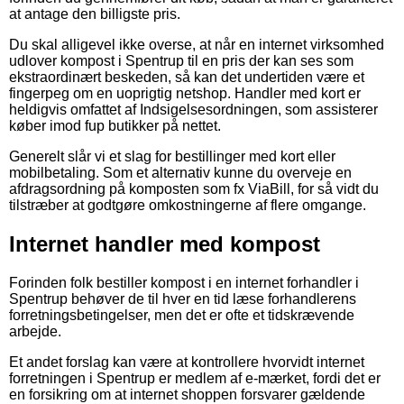
at antage den billigste pris.
Du skal alligevel ikke overse, at når en internet virksomhed
udlover kompost i Spentrup til en pris der kan ses som
ekstraordinært beskeden, så kan det undertiden være et
fingerpeg om en uoprigtig netshop. Handler med kort er
heldigvis omfattet af Indsigelsesordningen, som assisterer
køber imod fup butikker på nettet.
Generelt slår vi et slag for bestillinger med kort eller
mobilbetaling. Som et alternativ kunne du overveje en
afdragsordning på komposten som fx ViaBill, for så vidt du
tilstræber at godtgøre omkostningerne af flere omgange.
Internet handler med kompost
Forinden folk bestiller kompost i en internet forhandler i
Spentrup behøver de til hver en tid læse forhandlerens
forretningsbetingelser, men det er ofte et tidskrævende
arbejde.
Et andet forslag kan være at kontrollere hvorvidt internet
forretningen i Spentrup er medlem af e-mærket, fordi det er
en forsikring om at internet shoppen forsvarer gældende